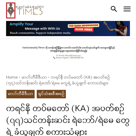
Home
မာလ်တီမီဒီယာ
ကရင်နီ တပ်မတော် (KA) အပတ်စဉ်
(၇၇)သင်တန်းဆင်း ရဲဘော်/ရဲမေ တွေရဲ့ ခံယူချက် စကားသံများ
မာလ်တီမီဒီယာ
ရုပ်သံအစီအစဉ်
ကရင်နီ တပ်မတော် (KA) အပတ်စဉ်
(၇၇)သင်တန်းဆင်း ရဲဘော်/ရဲမေ တွေ
ရဲ့ ခံယူချက် စကားသံများ