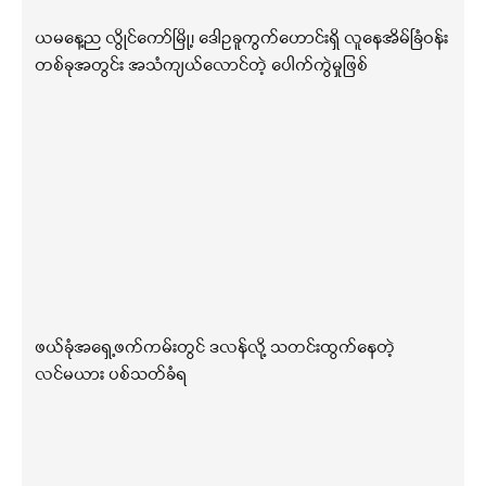
ယမနေ့ည လွိုင်ကော်မြို့၊ ဒေါဥခူကွက်ဟောင်းရှိ လူနေအိမ်ခြံဝန်း
တစ်ခုအတွင်း အသံကျယ်လောင်တဲ့ ပေါက်ကွဲမှုဖြစ်
ဖယ်ခုံအရှေ့ဖက်ကမ်းတွင် ဒလန်လို့ သတင်းထွက်နေတဲ့
လင်မယား ပစ်သတ်ခံရ