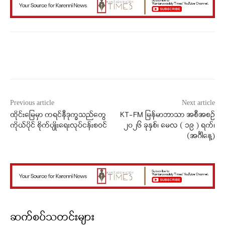
Facebook
X
WhatsApp
Previous article
Next article
ထိုင်းမြေမှာ ကရင်နီဒုက္ခသည်တွေ
KT-FM မြန်မာဘာသာ အစီအစဉ်
ကိုယ်ပိုင် စိုက်ပျိုးရေးလုပ်ငန်းစဝင်
၂၀၂၆ ခုနှစ်၊ မေလ ( ၁၉ ) ရက်၊
(အင်္ဂါနေ့)
ဆက်စပ်သတင်းများ