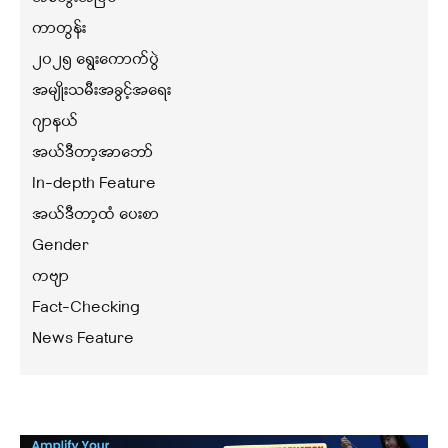
ကာတွန်း
၂၀၂၅ ရွေးကောက်ပွဲ
အမျိုးသမီးအခွင့်အရေး
ဂျာနယ်
အယ်ဒီတာ့အာဘော်
In-depth Feature
အယ်ဒီတာ့ထံ ပေးစာ
Gender
ကဗျာ
Fact-Checking
News Feature