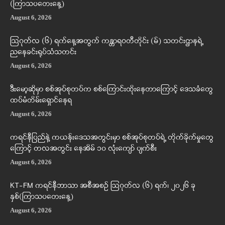
(ကြာသပတေးနေ့)
August 6, 2026
ဩဂုတ်လ (၆) ရက်နေ့အတွက် ကန္တာရဝတီတိုင်း (မ်) သတင်းဌာနရဲ့
ညနေခင်းရုပ်သံသတင်း
August 6, 2026
ဒီးမော့ဆိုမှာ စစ်အုပ်စုတပ်က စစ်ကြောင်းထိုးနေတာကြောင့် ဒေသခံတွေ
ထပ်မံတိမ်းရှောင်နေရ
August 6, 2026
ကရင်နီပြည်နဲ့ ကယန်းဒေသအတွင်းမှာ စစ်အုပ်စုတပ်ရဲ့ တိုက်ခိုက်မှုတွေ
ကြောင့် တလအတွင်း နေအိမ် ၁၀ လုံးကျော် ပျက်စီး
August 6, 2026
KT-FM ကရင်နီဘာသာ အစီအစဉ် ဩဂုတ်လ (၆) ရက်၊ ၂၀၂၆ ခု
နှစ်(ကြာသပတေးနေ့)
August 6, 2026