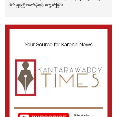
ဗိုလ်မှူးကြီးအယ်မွီးနှင့် တွေ့ဆုံခြင်း