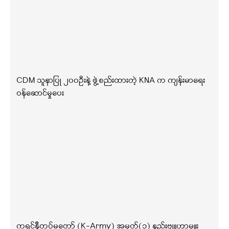
CDM သူနာပြု ၂၀၀ဦးနဲ့ ဖွဲ့စည်းထားတဲ့ KNA က ကျန်းမာရေး
ဝန်ဆောင်မှုပေး
ကရင်နီတပ်မတော် (K-Army) အမှတ်(၁) နည်းဗျူဟာမှူး