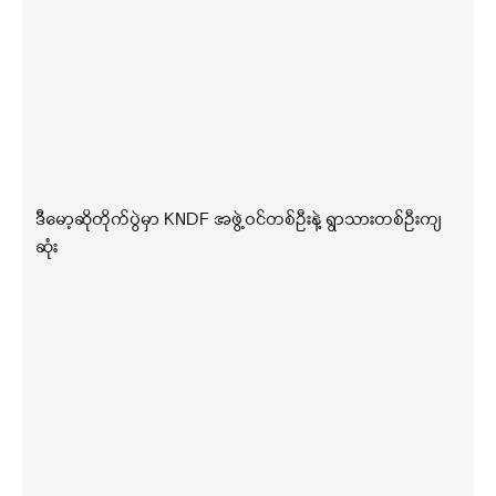
ဒီမော့ဆိုတိုက်ပွဲမှာ KNDF အဖွဲ့ဝင်တစ်ဦးနဲ့ ရွာသားတစ်ဦးကျ
ဆုံး