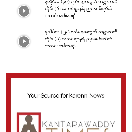
ဇူလိုင်လ (၃၀) ရက်နေ့အတွက် ကန္တာရဝတီ
တိုင်း (မ်) သတင်းဌာနရဲ့ ညနေခင်းရုပ်သံ
သတင်း အစီအစဉ်
ဇူလိုင်လ (၂၉) ရက်နေ့အတွက် ကန္တာရဝတီ
တိုင်း (မ်) သတင်းဌာနရဲ့ ညနေခင်းရုပ်သံ
သတင်း အစီအစဉ်