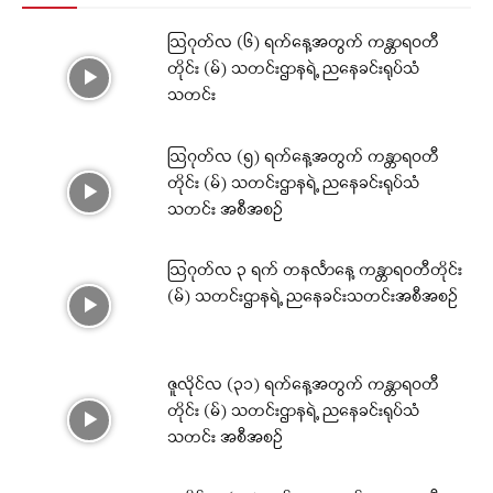
ဩဂုတ်လ (၆) ရက်နေ့အတွက် ကန္တာရဝတီ
တိုင်း (မ်) သတင်းဌာနရဲ့ ညနေခင်းရုပ်သံ
သတင်း
ဩဂုတ်လ (၅) ရက်နေ့အတွက် ကန္တာရဝတီ
တိုင်း (မ်) သတင်းဌာနရဲ့ ညနေခင်းရုပ်သံ
သတင်း အစီအစဉ်
ဩဂုတ်လ ၃ ရက် တနင်္လာနေ့ ကန္တာရဝတီတိုင်း
(မ်) သတင်းဌာနရဲ့ ညနေခင်းသတင်းအစီအစဉ်
ဇူလိုင်လ (၃၁) ရက်နေ့အတွက် ကန္တာရဝတီ
တိုင်း (မ်) သတင်းဌာနရဲ့ ညနေခင်းရုပ်သံ
သတင်း အစီအစဉ်