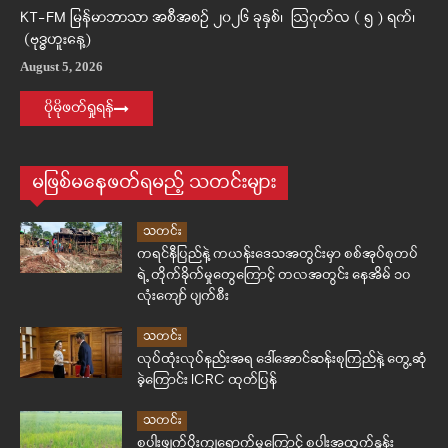
KT-FM မြန်မာဘာသာ အစီအစဉ် ၂၀၂၆ ခုနှစ်၊ ဩဂုတ်လ ( ၅ ) ရက်၊
(ဗုဒ္ဓဟူးနေ့)
August 5, 2026
ပိုမိုဖတ်ရှုရန်
မဖြစ်မနေဖတ်ရမည့် သတင်းများ
သတင်း
ကရင်နီပြည်နဲ့ ကယန်းဒေသအတွင်းမှာ စစ်အုပ်စုတပ်
ရဲ့ တိုက်ခိုက်မှုတွေကြောင့် တလအတွင်း နေအိမ် ၁၀
လုံးကျော် ပျက်စီး
သတင်း
လုပ်ထုံးလုပ်နည်းအရ ဒေါ်အောင်ဆန်းစုကြည်နဲ့ တွေ့ဆုံ
ခဲ့ကြောင်း ICRC ထုတ်ပြန်
သတင်း
စပါးဖျက်ပိုးကျရောက်မှုကြောင့် စပါးအထွက်နှုန်း