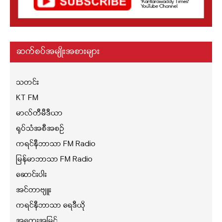
ဆက်စပ်အမျိုးအစားများ
သတင်း
KT FM
မာလ်တီမီဒီယာ
ရုပ်သံအစီအစဉ်
ကရင်နီဘာသာ FM Radio
မြန်မာဘာသာ FM Radio
ဆောင်းပါး
အင်တာဗျူး
ကရင်နီဘာသာ ရေဒီယို
အတွေးအမြင်