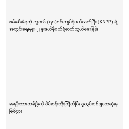
ဖမ်းဆီးခံရတဲ့ လူငယ် (၇၀)ဝန်းကျင်နဲ့ပတ်သက်ပြီး (KNPP) ရဲ့
အတွင်းရေးမှူး-၂ ခူးဒယ်နီရယ်နဲ့ဆက်သွယ်မေးမြန်း
အမျိုးသားတစ်ဦးကို ဝိုင်းဝန်းထိုးကြိတ်ပြီး ဂူတွင်းပစ်ချသေဆုံးမှု
ဖြစ်ပွား