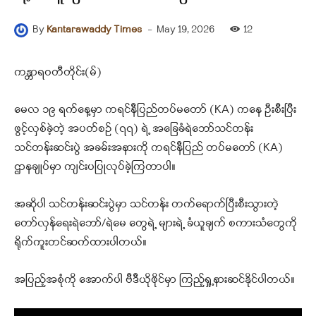
-
May 19, 2026
12
By
Kantarawaddy Times
ကန္တာရဝတီတိုင်း(မ်)
မေလ ၁၉ ရက်နေ့မှာ ကရင်နီပြည်တပ်မတော် (KA) ကနေ ဦးစီးပြီး
ဖွင့်လှစ်ခဲ့တဲ့ အပတ်စဉ် (၇၇) ရဲ့ အခြေခံရဲဘော်သင်တန်း
သင်တန်းဆင်းပွဲ အခမ်းအနားကို ကရင်နီပြည် တပ်မတော် (KA)
ဌာနချုပ်မှာ ကျင်းပပြုလုပ်ခဲ့ကြတာပါ။
အဆိုပါ သင်တန်းဆင်းပွဲမှာ သင်တန်း တက်ရောက်ပြီးစီးသွားတဲ့
တော်လှန်ရေးရဲဘော်/ရဲမေ တွေရဲ့ များရဲ့ ခံယူချက် စကားသံတွေကို
ရိုက်ကူးတင်ဆက်ထားပါတယ်။
အပြည့်အစုံကို အောက်ပါ ဗီဒီယိုဖိုင်မှာ ကြည့်ရှု့နားဆင်နိုင်ပါတယ်။