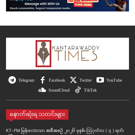
Telegram
Facebook
Twitter
YouTube
SoundCloud
TikTok
နောက်ဆုံးရ သတင်းများ
KT-FM မြန်မာဘာသာ အစီအစဉ် ၂၀၂၆ ခုနှစ်၊ ဩဂုတ်လ ( ၄ ) ရက်၊