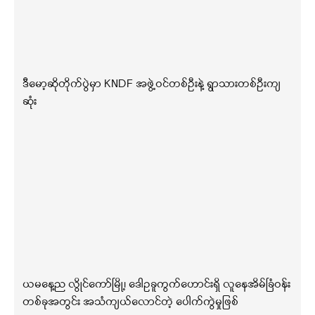
ဒီမော့ဆိုတိုက်ပွဲမှာ KNDF အဖွဲ့ဝင်တစ်ဦးနဲ့ ရွာသားတစ်ဦးကျ
ဆုံး
ယမနေ့ည လွိုင်ကော်မြို့၊ ဒေါဥခူကွက်ဟောင်းရှိ လူနေအိမ်ခြံဝန်း
တစ်ခုအတွင်း အသံကျယ်လောင်တဲ့ ပေါက်ကွဲမှုဖြစ်