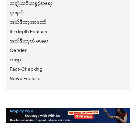
အမျိုးသမီးအခွင့်အရေး
ဂျာနယ်
အယ်ဒီတာ့အာဘော်
In-depth Feature
အယ်ဒီတာ့ထံ ပေးစာ
Gender
ကဗျာ
Fact-Checking
News Feature