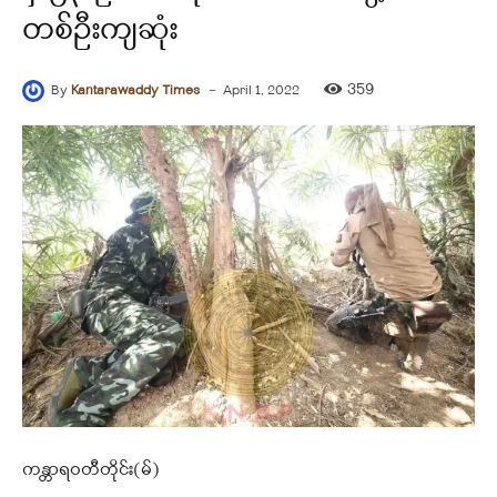
တစ်ဦးကျဆုံး
-
359
By
Kantarawaddy Times
April 1, 2022
ကန္တာရဝတီတိုင်း(မ်)