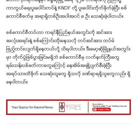
မတ်လ ၃၀ရက်နေ့မှာ ဖရူဆိုမြို့ ခမရ-၄၂၈ တပ်ရင်းကို ပြည်သူ့
ကာကွယ်ရေးပူးပေါင်းတပ်နဲ့ KNDF တို့ ပူးပေါင်းတိုက်ခိုက်ခဲ့ပြီး စစ်
ကောင်စီဖက်မှ အရာရှိတစ်ဦးအပါအဝင် ၈ ဦး သေဆုံးခဲ့ပါတယ်။
စစ်ကောင်စီတပ်ဟာ ကရင်နီပြည်နယ်အတွင်းကို အင်အား
အလုံးအရင်းနဲ့ စစ်ကြောင်းထိုးနေသလို တပ်အင်အား ထပ်မံ
ဖြည့်တင်းလျက်ရှိနေတယ်လို့ သိရပါတယ်။ ဒီးမော့ဆိုမြို့နယ်အတွင်း
မှာ တိုက်ပွဲဖြစ်ပွားခြင်းမရှိဘဲ စစ်ကောင်စီမှ လက်နက်ကြီးတွေ
ရမ်းသန်းပစ်ခတ်တာတွေကြောင့် နေအိမ်အချို့ပျက်စီးခဲ့ပြီး
အရပ်သားထိခိုက် သေဆုံးသူတွေ ရှိသလို ဒဏ်ရာရရှိသူတွေလည်း ရှိ
နေပါတယ်။