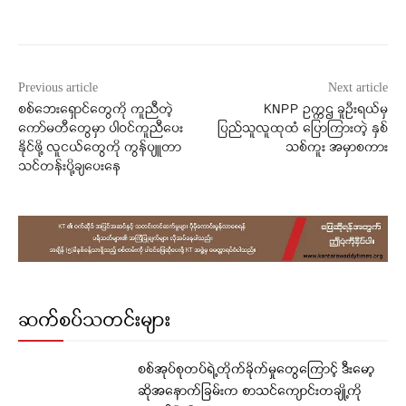
Facebook
X
WhatsApp
Previous article
Next article
စစ်ဘေးရှောင်တွေကို ကူညီတဲ့
KNPP ဥက္ကဌ ခူဦးရယ်မှ
ကော်မတီတွေမှာ ပါဝင်ကူညီပေး
ပြည်သူလူထုထံ ပြောကြားတဲ့ နှစ်
နိုင်ဖို့ လူငယ်တွေကို ကွန်ပျူတာ
သစ်ကူး အမှာစကား
သင်တန်းပို့ချပေးနေ
ဆက်စပ်သတင်းများ
စစ်အုပ်စုတပ်ရဲ့တိုက်ခိုက်မှုတွေကြောင့် ဒီးမော့
ဆိုအနောက်ခြမ်းက စာသင်ကျောင်းတချို့ကို