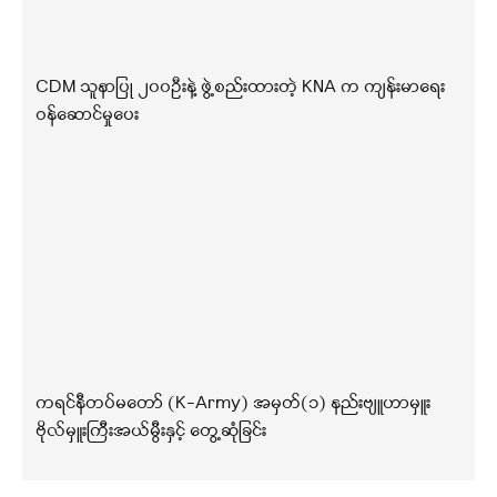
CDM သူနာပြု ၂၀၀ဦးနဲ့ ဖွဲ့စည်းထားတဲ့ KNA က ကျန်းမာရေး
ဝန်ဆောင်မှုပေး
ကရင်နီတပ်မတော် (K-Army) အမှတ်(၁) နည်းဗျူဟာမှူး
ဗိုလ်မှူးကြီးအယ်မွီးနှင့် တွေ့ဆုံခြင်း