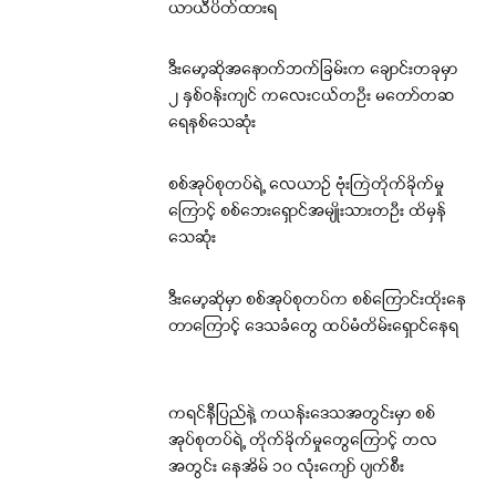
ယာယီပိတ်ထားရ
ဒီးမော့ဆိုအနောက်ဘက်ခြမ်းက ချောင်းတခုမှာ
၂ နှစ်ဝန်းကျင် ကလေးငယ်တဦး မတော်တဆ
ရေနစ်သေဆုံး
စစ်အုပ်စုတပ်ရဲ့ လေယာဉ် ဗုံးကြဲတိုက်ခိုက်မှု
ကြောင့် စစ်ဘေးရှောင်အမျိုးသားတဦး ထိမှန်
သေဆုံး
ဒီးမော့ဆိုမှာ စစ်အုပ်စုတပ်က စစ်ကြောင်းထိုးနေ
တာကြောင့် ဒေသခံတွေ ထပ်မံတိမ်းရှောင်နေရ
ကရင်နီပြည်နဲ့ ကယန်းဒေသအတွင်းမှာ စစ်
အုပ်စုတပ်ရဲ့ တိုက်ခိုက်မှုတွေကြောင့် တလ
အတွင်း နေအိမ် ၁၀ လုံးကျော် ပျက်စီး