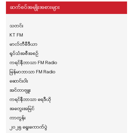
ဆက်စပ်အမျိုးအစားများ
သတင်း
KT FM
မာလ်တီမီဒီယာ
ရုပ်သံအစီအစဉ်
ကရင်နီဘာသာ FM Radio
မြန်မာဘာသာ FM Radio
ဆောင်းပါး
အင်တာဗျူး
ကရင်နီဘာသာ ရေဒီယို
အတွေးအမြင်
ကာတွန်း
၂၀၂၅ ရွေးကောက်ပွဲ