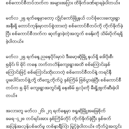
စစ်ကောင်စီတပ်ဘက်က အများအပြား ထိခိုက်ဒဏ်ရာရခဲ့ပါတယ်။
မတ်လ ၂၅ ရက်နေ့မှာတော့ လွိုင်ကော်မြို့နယ် လင်ဖုံလေးကျေးရွာ
အနီးရှိ တောင်ကုန်းမှာတပ်စွဲထားတဲ့ စစ်ကောင်စီတပ်ကို တိုက်ခိုက်ခဲ့
ပြီး စစ်ကောင်စီဘက်က ဆုတ်ခွာခဲ့တဲ့အတွက် စခန်းကို သိမ်းပိုက်ရရှိ
ခဲ့ပါတယ်။
မတ်လ ၂၅ ရက်နေ့ ညနေပိုင်းမှာပဲ ဒီးမော့ဆိုမြို့ နယ်ရှိ ဒေါပိုးစီ၊
၅မိုင်၊ ၆ မိုင် ကနေ ဘက်တလိန်ကျေးရွာအထိ စစ်ကြောင်းနှစ်
ကြောင်းဖြင့် စစ်ကြောင်းထိုးလာတဲ့ စစ်ကောင်စီတပ်နဲ့ ကရင်နီ
ပူးပေါင်းတပ်ဖွဲ့တို့ ထိတွေ့တိုက်ပွဲ နှစ်ကြိမ် ဖြစ်ပွားခဲ့ပြီး စစ်ကောင်စီ
တပ်က ၅ မိုင် ကျေးရွာအတွင်းရှိ နေအိမ် ၅လုံးကို မီးရှို့ဖျက်ဆီးခဲ့ပါ
တယ်။
အလားတူ မတ်လ ၂၆၊ ၂၇ ရက်နေ့မှာ ဖရူဆိုမြို့အခြေစိုက်
ခမရ-၄၂၈ တပ်ရင်းအား နှစ်ကြိမ်တိုင် တိုက်ခိုက်ခဲ့ပြီး နှစ်ဖက်
အပြန်အလှန်ပစ်ခတ်မှု တစ်နာရီကြာ မြှင့်ခဲ့ပါတယ်။ တိုက်ပွဲအတွင်း