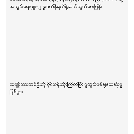
အတွင်းရေးမှူး-၂ ခူးဒယ်နီရယ်နဲ့ဆက်သွယ်မေးမြန်း
အမျိုးသားတစ်ဦးကို ဝိုင်းဝန်းထိုးကြိတ်ပြီး ဂူတွင်းပစ်ချသေဆုံးမှု
ဖြစ်ပွား