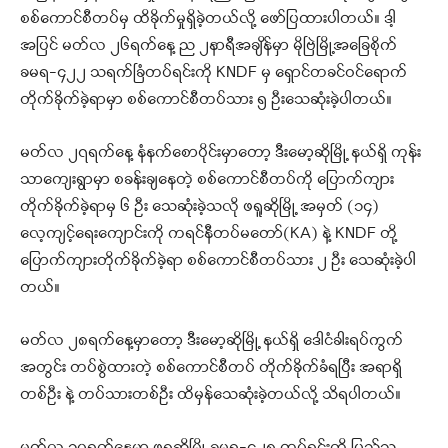
စစ်ကောင်စီတပ်မှ ထိခိုက်မှုရှိခဲ့တယ်လို့ ဖော်ပြထားပါတယ်။ ဒါ့
အပြင် မတ်လ ၂၆ရက်နေ့ ည ၂နာရီအချိန်မှာ မိုဗြဲမြို့အခြေစိုက်
ခမရ-၄၂၂ သရက်ခြံတပ်ရင်းကို KNDF မှ ရှောင်တခင်ဝင်ရောက်
တိုက်ခိုက်ခဲ့ရာမှာ စစ်ကောင်စီတပ်သား ၅ ဦးသေဆုံးခဲ့ပါတယ်။
မတ်လ ၂၇ရက်နေ့ နံနက်စောပိုင်းမှာတော့ ဒီးမော့ဆိုမြို့ နယ်ရှိ ကုန်း
သာကျေးရွာမှာ စခန်းချနေတဲ့ စစ်ကောင်စီတပ်ကို ပြောက်ကျား
တိုက်ခိုက်ခဲ့ရာမှ ၆ ဦး သေဆုံးခဲ့သလို ဖရူဆိုမြို့ အမှတ် (၁၄)
လေ့ကျင့်ရေးကျောင်းကို ကရင်နီတပ်မတော်(KA) နဲ့ KNDF တို့
ပြောက်ကျားတိုက်ခိုက်ခဲ့ရာ စစ်ကောင်စီတပ်သား ၂ ဦး သေဆုံးခဲ့ပါ
တယ်။
မတ်လ ၂၈ရက်နေ့မှာတော့ ဒီးမော့ဆိုမြို့ နယ်ရှိ ဒေါငံခါးရပ်ကွက်
အတွင်း တပ်စွဲထားတဲ့ စစ်ကောင်စီတပ် တိုက်ခိုက်ခံရပြီး အရာရှိ
တစ်ဦး နဲ့ တပ်သားတစ်ဦး ထိမှန်သေဆုံးခဲ့တယ်လို့ သိရပါတယ်။