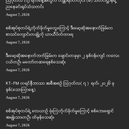
ဩဂုတ်လ (၇) ရက်နေ့အတွက် ကန္တာရဝတီတိုင်း (မ်) သတင်းဌာနရဲ့
ညနေခင်းရုပ်သံသတင်း
August 7, 2026
စစ်အုပ်စုတပ်ရဲ့တိုက်ခိုက်မှုတွေကြောင့် ဒီးမော့ဆိုအနောက်ခြမ်းက
စာသင်ကျောင်းတချို့ကို ယာယီပိတ်ထားရ
August 7, 2026
ဒီးမော့ဆိုအနောက်ဘက်ခြမ်းက ချောင်းတခုမှာ ၂ နှစ်ဝန်းကျင် ကလေး
ငယ်တဦး မတော်တဆရေနစ်သေဆုံး
August 7, 2026
KT-FM ကရင်နီဘာသာ အစီအစဉ် ဩဂုတ်လ( ၇ ) ရက်၊ ၂၀၂၆ ခု
နှစ်(သောကြာနေ့)
August 7, 2026
စစ်အုပ်စုတပ်ရဲ့ လေယာဉ် ဗုံးကြဲတိုက်ခိုက်မှုကြောင့် စစ်ဘေးရှောင်
အမျိုးသားတဦး ထိမှန်သေဆုံး
August 7, 2026