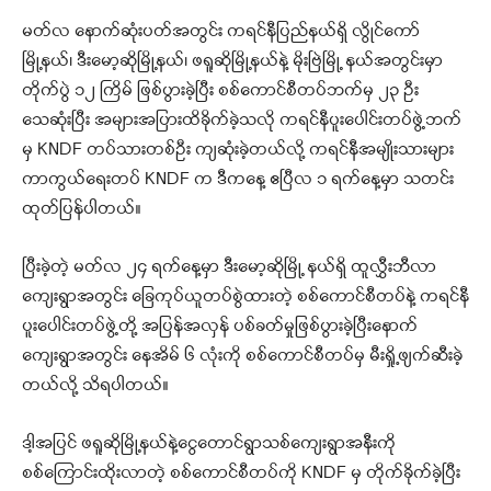
မတ်လ နောက်ဆုံးပတ်အတွင်း ကရင်နီပြည်နယ်ရှိ လွိုင်ကော်
မြို့နယ်၊ ဒီးမော့ဆိုမြို့နယ်၊ ဖရူဆိုမြို့နယ်နဲ့ မိုးဗြဲမြို့ နယ်အတွင်းမှာ
တိုက်ပွဲ ၁၂ ကြိမ် ဖြစ်ပွားခဲ့ပြီး စစ်ကောင်စီတပ်ဘက်မှ ၂၃ ဦး
သေဆုံးပြီး အများအပြားထိခိုက်ခဲ့သလို ကရင်နီပူးပေါင်းတပ်ဖွဲ့ဘက်
မှ KNDF တပ်သားတစ်ဦး ကျဆုံးခဲ့တယ်လို့ ကရင်နီအမျိုးသားများ
ကာကွယ်ရေးတပ် KNDF က ဒီကနေ့ ဧပြီလ ၁ ရက်နေ့မှာ သတင်း
ထုတ်ပြန်ပါတယ်။
ပြီးခဲ့တဲ့ မတ်လ ၂၄ ရက်နေ့မှာ ဒီးမော့ဆိုမြို့ နယ်ရှိ ထူလွှီးဘီလာ
ကျေးရွာအတွင်း ခြေကုပ်ယူတပ်စွဲထားတဲ့ စစ်ကောင်စီတပ်နဲ့ ကရင်နီ
ပူးပေါင်းတပ်ဖွဲ့တို့ အပြန်အလှန် ပစ်ခတ်မှုဖြစ်ပွားခဲ့ပြီးနောက်
ကျေးရွာအတွင်း နေအိမ် ၆ လုံးကို စစ်ကောင်စီတပ်မှ မီးရှို့ဖျက်ဆီးခဲ့
တယ်လို့ သိရပါတယ်။
ဒါ့အပြင် ဖရူဆိုမြို့နယ်နဲ့ငွေတောင်ရွာသစ်ကျေးရွာအနီးကို
စစ်ကြောင်းထိုးလာတဲ့ စစ်ကောင်စီတပ်ကို KNDF မှ တိုက်ခိုက်ခဲ့ပြီး