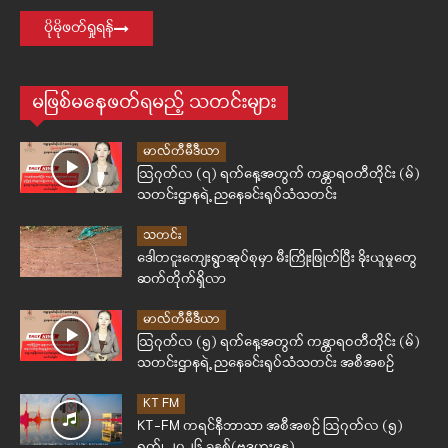
ပိုမိုဖတ်ရှုရန်
မဖြစ်မနေဖတ်ရမည့် သတင်းများ
မာလ်တီမီဒီယာ
ဩဂုတ်လ (၇) ရက်နေ့အတွက် ကန္တာရဝတီတိုင်း (မ်)
သတင်းဌာနရဲ့ ညနေခင်းရုပ်သံသတင်း
သတင်း
ဒေါတငူးကျေးရွာအုပ်စုမှာ မီးကြိုးဖြုတ်ပြီး ခိုးယူမှုတွေ
ဆက်တိုက်ရှိလာ
မာလ်တီမီဒီယာ
ဩဂုတ်လ (၅) ရက်နေ့အတွက် ကန္တာရဝတီတိုင်း (မ်)
သတင်းဌာနရဲ့ ညနေခင်းရုပ်သံသတင်း အစီအစဉ်
KT FM
KT-FM ကရင်နီဘာသာ အစီအစဉ် ဩဂုတ်လ (၅)
ရက်၊ ၂၀၂၆ ခုနှစ်(ဗုဒ္ဓဟူးနေ့)