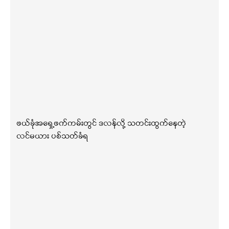
ဖယ်ခုံအရှေ့ဖက်ကမ်းတွင် ဒလန်လို့ သတင်းထွက်နေတဲ့
လင်မယား ပစ်သတ်ခံရ