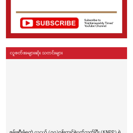
လူဖတ်အများဆုံး သတင်းများ
ဖမ်းဆီးခံရတဲ့ လူငယ် (၇၀)ဝန်းကျင်နဲ့ပတ်သက်ပြီး (KNPP) ရဲ့