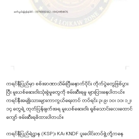
ကရင်နီပြည်မှာ စစ်အာဏာသိမ်းပြီးနောက်ပိုင်း တိုက်ပွဲတွေဖြစ်ပွား
ပြီး မူးယစ်ဆေးဝါးသုံးစွဲမှုတွေကို ဖမ်းဆီးရမှု များပြားနေပါတယ်။
ကရင်နီအမျိုးသားများကာကွယ်ရေးတပ် တပ်ရင်း ၃၊ ၉၊ ၁၀၊ ၁၁၊ ၁၂၊
၁၄ တွေရဲ့ ထုတ်ပြန်ချက်အရ မူးယစ်ဆေးဝါး ရှစ်သောင်းလေးထောင်
ကျော် ဖမ်းဆီးရမိထားပါတယ်။
ကရင်နီပြည်ရဲဌာန (KSP)၊ KA၊ KNDF ပူးပေါင်းတပ်ဖွဲ့တို့ကနေ