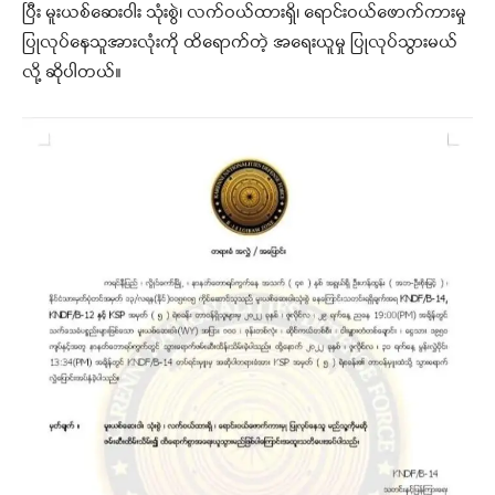
ပြီး မူးယစ်ဆေးဝါး သုံးစွဲ၊ လက်ဝယ်ထားရှိ၊ ရောင်းဝယ်ဖောက်ကားမှု
ပြုလုပ်နေသူအားလုံးကို ထိရောက်တဲ့ အရေးယူမှု ပြုလုပ်သွားမယ်
လို့ ဆိုပါတယ်။