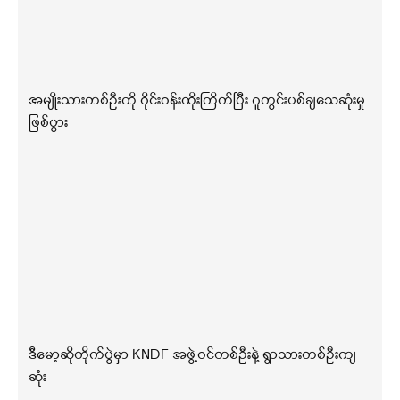
အမျိုးသားတစ်ဦးကို ဝိုင်းဝန်းထိုးကြိတ်ပြီး ဂူတွင်းပစ်ချသေဆုံးမှု
ဖြစ်ပွား
ဒီမော့ဆိုတိုက်ပွဲမှာ KNDF အဖွဲ့ဝင်တစ်ဦးနဲ့ ရွာသားတစ်ဦးကျ
ဆုံး