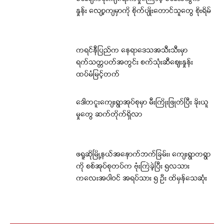
နှုန်း လျော့ကျမှာကို စိုက်ပျိုးတောင်သူတွေ စိုးရိမ်
ကရင်နီပြည်က နေရာဒေသအသီးသီးမှာ
ရက်သတ္တပတ်အတွင်း စက်သုံးဆီဈေးနှုန်း
ထပ်မံမြင့်တက်
ဒေါတငူးကျေးရွာအုပ်စုမှာ မီးကြိုးဖြုတ်ပြီး ခိုးယူ
မှုတွေ ဆက်တိုက်ရှိလာ
ဖရူဆိုမြို့နယ်အနောက်ဘက်ခြမ်း၊ ကျေးရွာတရွာ
ကို စစ်အုပ်စုတပ်က ဗုံးကြဲခဲ့ပြီး ၅လသား
ကလေးအပါဝင် အရပ်သား ၅ ဦး ထိမှန်သေဆုံး