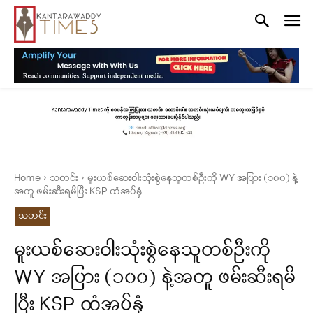
Home
သတင်း
မူးယစ်ဆေးဝါးသုံးစွဲနေသူတစ်ဦးကို WY အပြား (၁၀၀) နဲ့
အတူ ဖမ်းဆီးရမိပြီး KSP ထံအပ်နှံ
သတင်း
မူးယစ်ဆေးဝါးသုံးစွဲနေသူတစ်ဦးကို
WY အပြား (၁၀၀) နဲ့အတူ ဖမ်းဆီးရမိ
ပြီး KSP ထံအပ်နှံ