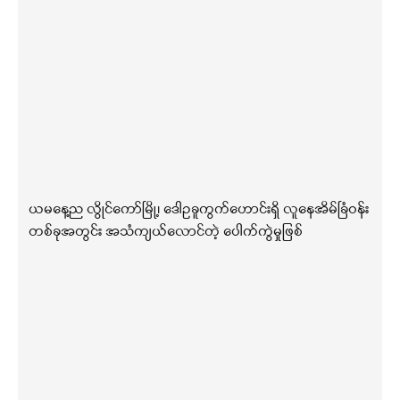
ယမနေ့ည လွိုင်ကော်မြို့၊ ဒေါဥခူကွက်ဟောင်းရှိ လူနေအိမ်ခြံဝန်း
တစ်ခုအတွင်း အသံကျယ်လောင်တဲ့ ပေါက်ကွဲမှုဖြစ်