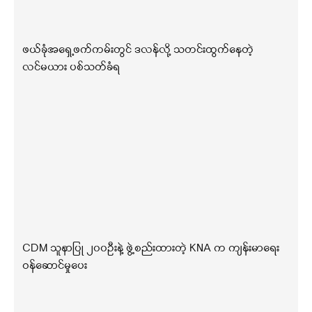
ဖယ်ခုံအရှေ့ဖက်ကမ်းတွင် ဒလန်လို့ သတင်းထွက်နေတဲ့
လင်မယား ပစ်သတ်ခံရ
CDM သူနာပြု ၂၀၀ဦးနဲ့ ဖွဲ့စည်းထားတဲ့ KNA က ကျန်းမာရေး
ဝန်ဆောင်မှုပေး