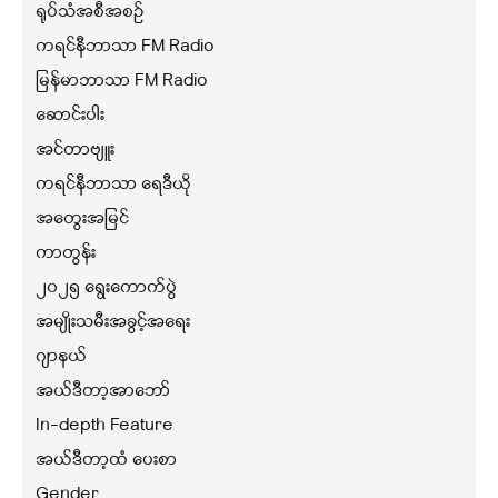
ရုပ်သံအစီအစဉ်
ကရင်နီဘာသာ FM Radio
မြန်မာဘာသာ FM Radio
ဆောင်းပါး
အင်တာဗျူး
ကရင်နီဘာသာ ရေဒီယို
အတွေးအမြင်
ကာတွန်း
၂၀၂၅ ရွေးကောက်ပွဲ
အမျိုးသမီးအခွင့်အရေး
ဂျာနယ်
အယ်ဒီတာ့အာဘော်
In-depth Feature
အယ်ဒီတာ့ထံ ပေးစာ
Gender