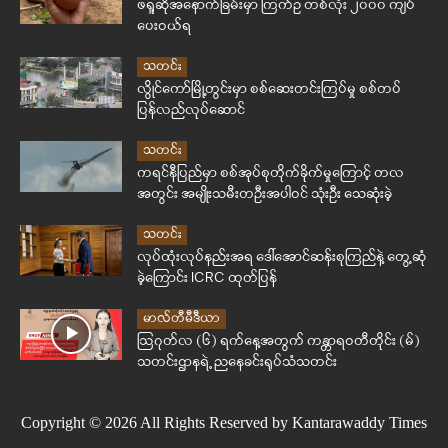
ဖရူဆိုအနောက်ခြမ်းမှာ ကြက်ဥ တစ်လုံး ၂၀၀၀ ကျပ်
ပေးဝယ်ရ
သတင်း
လွိုင်ကော်မြို့တွင်းမှာ စစ်ဆေးတင်းကြပ်မှု စစ်တပ်
ပြန်လည်လုပ်ဆောင်
သတင်း
ကရင်နီပြည်မှာ စစ်အုပ်စုတိုက်ခိုက်မှုကြောင့် တလ
အတွင်း အမျိုးသမီးတဦးအပါဝင် သုံးဦး သေဆုံးခဲ့
သတင်း
လုပ်ထုံးလုပ်နည်းအရ ဒေါ်အောင်ဆန်းစုကြည်နဲ့ တွေ့ဆုံ
ခဲ့ကြောင်း ICRC ထုတ်ပြန်
မာလ်တီမီဒီယာ
ဩဂုတ်လ (၆) ရက်နေ့အတွက် ကန္တာရဝတီတိုင်း (မ်)
သတင်းဌာနရဲ့ ညနေခင်းရုပ်သံသတင်း
Copyright © 2026 All Rights Reserved by Kantarawaddy Times