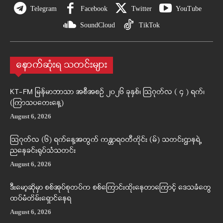
Telegram
Facebook
Twitter
YouTube
SoundCloud
TikTok
နောက်ဆုံးရ သတင်းများ
KT-FM မြန်မာဘာသာ အစီအစဉ် ၂၀၂၆ ခုနှစ်၊ ဩဂုတ်လ ( ၄ ) ရက်၊
(ကြာသပတေးနေ့)
August 6, 2026
ဩဂုတ်လ (၆) ရက်နေ့အတွက် ကန္တာရဝတီတိုင်း (မ်) သတင်းဌာနရဲ့
ညနေခင်းရုပ်သံသတင်း
August 6, 2026
ဒီးမော့ဆိုမှာ စစ်အုပ်စုတပ်က စစ်ကြောင်းထိုးနေတာကြောင့် ဒေသခံတွေ
ထပ်မံတိမ်းရှောင်နေရ
August 6, 2026