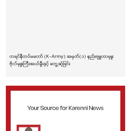
ကရင်နီတပ်မတော် (K-Army) အမှတ်(၁) နည်းဗျူဟာမှူး
ဗိုလ်မှူးကြီးအယ်မွီးနှင့် တွေ့ဆုံခြင်း