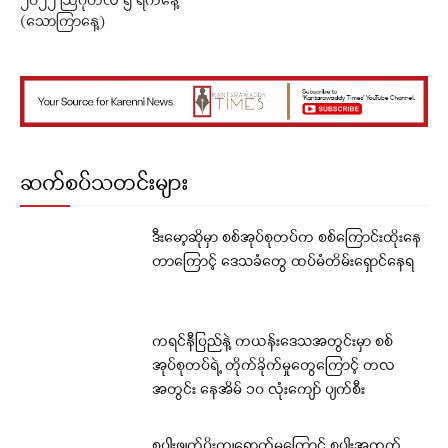
၂၀၂၂ ဩဂုတ်လ ၅ ရက်နေ့
(သောကြာနေ့)
ဆက်စပ်သတင်းများ
ဒီးမော့ဆိုမှာ စစ်အုပ်စုတပ်က စစ်ကြောင်းထိုးနေ
တာကြောင့် ဒေသခံတွေ ထပ်မံတိမ်းရှောင်နေရ
ကရင်နီပြည်နဲ့ ကယန်းဒေသအတွင်းမှာ စစ်
အုပ်စုတပ်ရဲ့ တိုက်ခိုက်မှုတွေကြောင့် တလ
အတွင်း နေအိမ် ၁၀ လုံးကျော် ပျက်စီး
စပါးဖျက်ပိုးကျရောက်မှုကြောင့် စပါးအထွက်