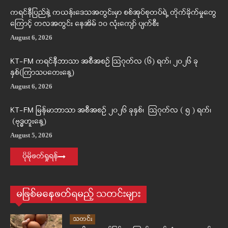
ကရင်နီပြည်နဲ့ ကယန်းဒေသအတွင်းမှာ စစ်အုပ်စုတပ်ရဲ့ တိုက်ခိုက်မှုတွေ
ကြောင့် တလအတွင်း နေအိမ် ၁၀ လုံးကျော် ပျက်စီး
August 6, 2026
KT-FM ကရင်နီဘာသာ အစီအစဉ် ဩဂုတ်လ (၆) ရက်၊ ၂၀၂၆ ခု
နှစ်(ကြာသပတေးနေ့)
August 6, 2026
KT-FM မြန်မာဘာသာ အစီအစဉ် ၂၀၂၆ ခုနှစ်၊ ဩဂုတ်လ ( ၅ ) ရက်၊
(ဗုဒ္ဓဟူးနေ့)
August 5, 2026
ပိုမိုဖတ်ရှုရန်
မဖြစ်မနေဖတ်ရမည့် သတင်းများ
သတင်း