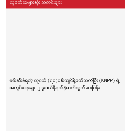
လူဖတ်အများဆုံး သတင်းများ
ဖမ်းဆီးခံရတဲ့ လူငယ် (၇၀)ဝန်းကျင်နဲ့ပတ်သက်ပြီး (KNPP) ရဲ့
အတွင်းရေးမှူး-၂ ခူးဒယ်နီရယ်နဲ့ဆက်သွယ်မေးမြန်း