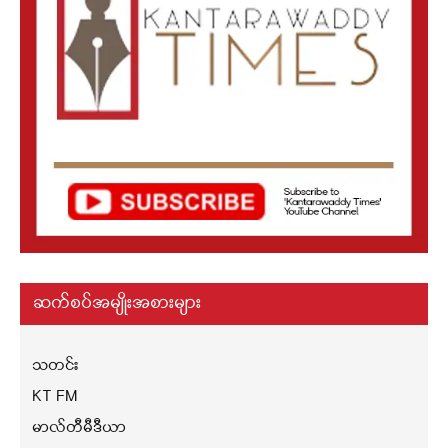
ဆက်စပ်အမျိုးအစားများ
သတင်း
KT FM
မာလ်တီမီဒီယာ