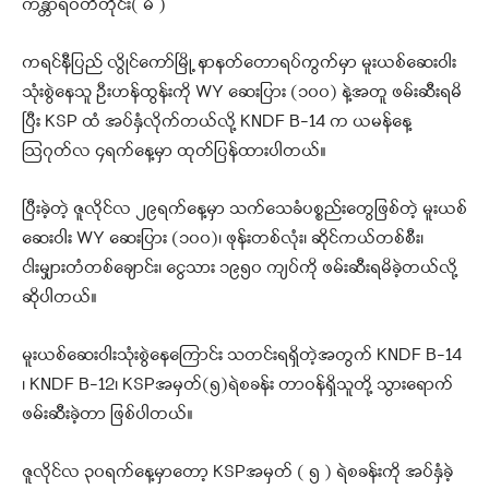
ကန္တာရဝတီတိုင်း( မ် )
ကရင်နီပြည် လွိုင်ကော်မြို့ နာနတ်တောရပ်ကွက်မှာ မူးယစ်ဆေးဝါး
သုံးစွဲနေသူ ဦးဟန်ထွန်းကို WY ဆေးပြား (၁၀၀) နဲ့အတူ ဖမ်းဆီးရမိ
ပြီး KSP ထံ အပ်နှံလိုက်တယ်လို့ KNDF B-14 က ယမန်နေ့
ဩဂုတ်လ ၄ရက်နေ့မှာ ထုတ်ပြန်ထားပါတယ်။
ပြီးခဲ့တဲ့ ဇူလိုင်လ ၂၉ရက်နေ့မှာ သက်သေခံပစ္စည်းတွေဖြစ်တဲ့ မူးယစ်
ဆေးဝါး WY ဆေးပြား (၁၀၀)၊ ဖုန်းတစ်လုံး၊ ဆိုင်ကယ်တစ်စီး၊
ငါးမျှားတံတစ်ချောင်း၊ ငွေသား ၁၉၅၀ ကျပ်ကို ဖမ်းဆီးရမိခဲ့တယ်လို့
ဆိုပါတယ်။
မူးယစ်ဆေးဝါးသုံးစွဲနေကြောင်း သတင်းရရှိတဲ့အတွက် KNDF B-14
၊ KNDF B-12၊ KSPအမှတ်(၅)ရဲစခန်း တာဝန်ရှိသူတို့ သွားရောက်
ဖမ်းဆီးခဲ့တာ ဖြစ်ပါတယ်။
ဇူလိုင်လ ၃၀ရက်နေ့မှာတော့ KSPအမှတ် ( ၅ ) ရဲစခန်းကို အပ်နှံခဲ့