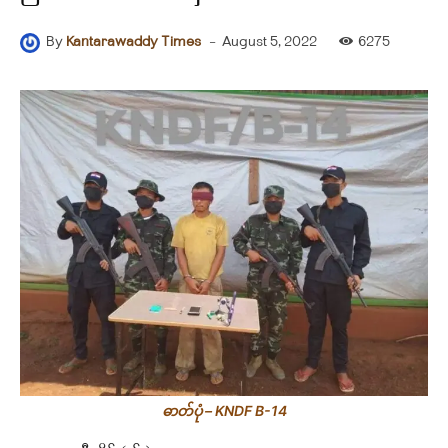
-
August 5, 2022
6275
By
Kantarawaddy Times
ဓာတ်ပုံ – KNDF B-14