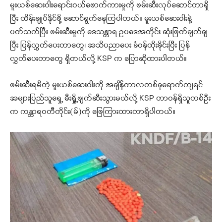
မူးယစ်ဆေးဝါးရောင်းဝယ်ဖောက်ကားမှုကို ဖမ်းဆီးလုပ်ဆောင်တာရှိ
ပြီး ထိန်းချုပ်နိုင်ဖို့ ဆောင်ရွက်နေကြပါတယ်။ မူးယစ်ဆေးဝါးနဲ့
ပတ်သက်ပြီး ဖမ်းဆီးမှုကို ဒေသန္တာရ ဥပဒေအတိုင်း ဆုံးဖြတ်ချက်ချ
ပြီး ပြန်လွှတ်ပေးတာတွေ၊ အသိပညာပေး ခံဝန်ထိုးခိုင်းပြီး ပြန်
လွှတ်ပေးတာတွေ ရှိတယ်လို့ KSP က ပြောဆိုထားပါတယ်။
ဖမ်းဆီးရမိတဲ့ မူးယစ်ဆေးဝါးကို အချိန်ကာလတစ်ခုရောက်ကျရင်
အများပြည်သူရှေ့ မီးရှို့ဖျက်ဆီးသွားမယ်လို့ KSP တာဝန်ရှိသူတစ်ဦး
က ကန္တာရဝတီတိုင်း(မ်)ကို ဖြေကြားထားတာရှိပါတယ်။