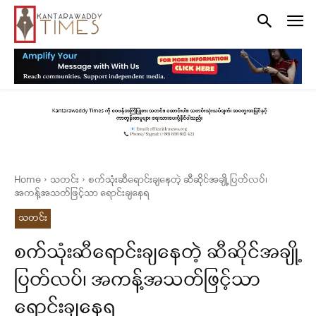
Home
သတင်း
စက်သုံးဆီရောင်းချနေတဲ့ ဆီဆိုင်အချို့ ပြတ်လပ်၊
အကန့်အသတ်ဖြင့်သာ ရောင်းချနေရ
သတင်း
စက်သုံးဆီရောင်းချနေတဲ့ ဆီဆိုင်အချို့
ပြတ်လပ်၊ အကန့်အသတ်ဖြင့်သာ
ရောင်းချနေရ