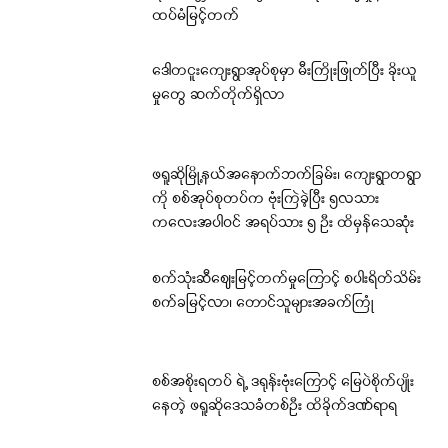
ထပ်မံမြင့်တက်
ဒေါတငူးကျေးရွာအုပ်စုမှာ မီးကြိုးဖြုတ်ပြီး ခိုးယူ
မှုတွေ ဆက်တိုက်ရှိလာ
ဖရူဆိုမြို့နယ်အနောက်ဘက်ခြမ်း၊ ကျေးရွာတရွာ
ကို စစ်အုပ်စုတပ်က ဗုံးကြဲခဲ့ပြီး ၅လသား
ကလေးအပါဝင် အရပ်သား ၅ ဦး ထိမှန်သေဆုံး
စက်သုံးဆီဈေးမြင့်တက်မှုကြောင့် စပါးရိတ်သိမ်း
စက်ခမြင့်လာ၊ တောင်သူများအခက်ကြုံ
စစ်အစိုးရတပ် ရဲ့ ဒရုန်းဗုံးကြောင့် မြေပဲစိုက်ပျိုး
နေတဲ့ ဖရူဆိုဒေသခံတစ်ဦး ထိခိုက်ဒဏ်ရာရ