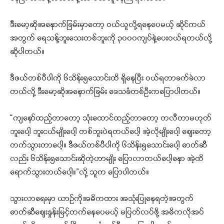
ဒီးမော့ဆိုအနောက်ခြမ်းမှာတော့ ဝယ်ယူလို့ရနေပေမယ့် ဆိုင်ကယ်
အတွက် ရေသန့်ဘူးသေးတစ်ဘူးကို ၃၀၀၀ကျပ်နဲ့ပေးဝယ်ရတယ်လို့
ဆိုပါတယ်။
ဒီဇယ်တစ်ပီပါကို ၆သိန်း၅သောင်းထိ ရှိနေပြီး ဝယ်ရတာခက်ခဲလာ
တယ်လို့ ဒီးမော့ဆိုအနောက်ခြမ်း ဒေသခံတစ်ဦးကပြောပါတယ်။
“ကျနော်ထည့်တာတော့ သုံးထောင်ထည့်တာတော့ တလီတာမဟုတ်
ဘူးပေါ့ ဘူးငယ်မျိုးပေါ့ တစ်ဘူးပဲရတယ်ပေါ့ အဲ့လိုမျိုးပေါ့ ဈေးတော့
တက်သွားတာပေါ့။ ဒီဇယ်တစ်ပီပါကို ၆သိန်း၅သောင်းပေါ့ ဓာတ်ဆီ
လည်း ၆သိန်း၅သောင်းဆိုတဲ့ဟာမျိုး ပြောလာတယ်ပေါ့နော အဲ့ထိ
ရောက်သွားတယ်ပေါ့။”လို့ သူက ပြောပါတယ်။
သွားလာရေးမှာ ယာဉ်ကိုအဓိကထား အသုံးပြုနေရတဲ့အတွက်
ဓာတ်ဆီဈေးနှုန်းမြင့်တက်နေပေမယ့် မပြတ်လပ်ဖို့ အဓိကလိုအပ်