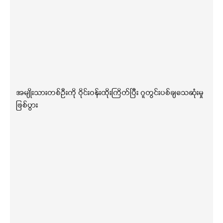
အမျိုးသားတစ်ဦးကို ဝိုင်းဝန်းထိုးကြိတ်ပြီး ဂူတွင်းပစ်ချသေဆုံးမှု
ဖြစ်ပွား