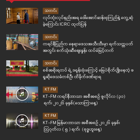
သတင်း
လုပ်ထုံးလုပ်နည်းအရ ဒေါ်အောင်ဆန်းစုကြည်နဲ့ တွေ့ဆုံ
ခဲ့ကြောင်း ICRC ထုတ်ပြန်
သတင်း
ကရင်နီပြည်က နေရာဒေသအသီးသီးမှာ ရက်သတ္တပတ်
အတွင်း စက်သုံးဆီဈေးနှုန်း ထပ်မံမြင့်တက်
သတင်း
စစ်အစိုးရတပ် ရဲ့ ဒရုန်းဗုံးကြောင့် မြေပဲစိုက်ပျိုးနေတဲ့ ဖ
ရူဆိုဒေသခံတစ်ဦး ထိခိုက်ဒဏ်ရာရ
KT FM
KT-FM ကရင်နီဘာသာ အစီအစဉ် ဇူလိုင်လ (၃၁)
ရက်၊ ၂၀၂၆ ခုနှစ်(သောကြာနေ့)
KT FM
KT-FM မြန်မာဘာသာ အစီအစဉ် ၂၀၂၆ ခုနှစ်၊
ဩဂုတ်လ ( ၅ ) ရက်၊ (ဗုဒ္ဓဟူးနေ့)