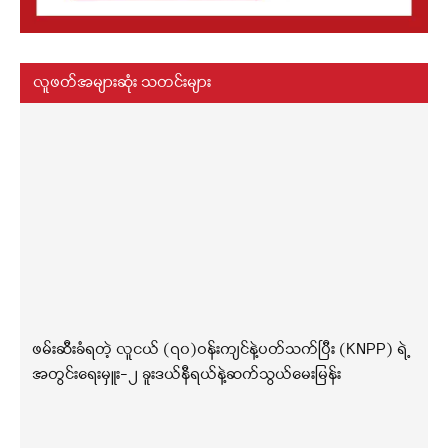
လူဖတ်အများဆုံး သတင်းများ
ဖမ်းဆီးခံရတဲ့ လူငယ် (၇၀)ဝန်းကျင်နဲ့ပတ်သက်ပြီး (KNPP) ရဲ့
အတွင်းရေးမှူး-၂ ခူးဒယ်နီရယ်နဲ့ဆက်သွယ်မေးမြန်း