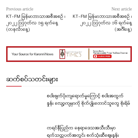
Previous article
Next article
KT-FM မြန်မာဘာသာအစီအစဉ် ၊
KT-FM မြန်မာဘာသာအစီအစဉ် ၊
၂၀၂၂ ဩဂုတ်လ ၁၅ ရက်နေ့
၂၀၂၂ ဩဂုတ်လ ၁၆ ရက်နေ့
(တနင်္လာနေ့)
(အင်္ဂါနေ့)
ဆက်စပ်သတင်းများ
စပါးဖျက်ပိုးကျရောက်မှုကြောင့် စပါးအထွက်
နှုန်း လျော့ကျမှာကို စိုက်ပျိုးတောင်သူတွေ စိုးရိမ်
ကရင်နီပြည်က နေရာဒေသအသီးသီးမှာ
ရက်သတ္တပတ်အတွင်း စက်သုံးဆီဈေးနှုန်း