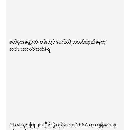
ဖယ်ခုံအရှေ့ဖက်ကမ်းတွင် ဒလန်လို့ သတင်းထွက်နေတဲ့
လင်မယား ပစ်သတ်ခံရ
CDM သူနာပြု ၂၀၀ဦးနဲ့ ဖွဲ့စည်းထားတဲ့ KNA က ကျန်းမာရေး