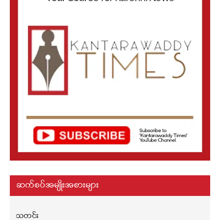
ဆက်စပ်အမျိုးအစားများ
သတင်း