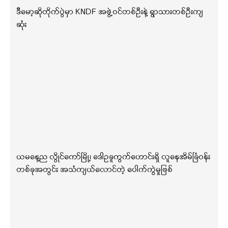
ဒီမော့ဆိုတိုက်ပွဲမှာ KNDF အဖွဲ့ဝင်တစ်ဦးနဲ့ ရွာသားတစ်ဦးကျ
ဆုံး
ယမနေ့ည လွိုင်ကော်မြို့၊ ဒေါဥခူကွက်ဟောင်းရှိ လူနေအိမ်ခြံဝန်း
တစ်ခုအတွင်း အသံကျယ်လောင်တဲ့ ပေါက်ကွဲမှုဖြစ်