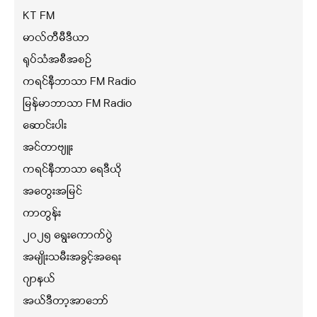
KT FM
မာလ်တီမီဒီယာ
ရုပ်သံအစီအစဉ်
ကရင်နီဘာသာ FM Radio
မြန်မာဘာသာ FM Radio
ဆောင်းပါး
အင်တာဗျူး
ကရင်နီဘာသာ ရေဒီယို
အတွေးအမြင်
ကာတွန်း
၂၀၂၅ ရွေးကောက်ပွဲ
အမျိုးသမီးအခွင့်အရေး
ဂျာနယ်
အယ်ဒီတာ့အာဘော်