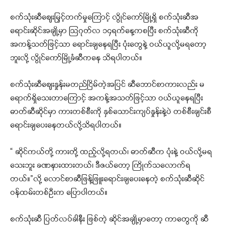
စက်သုံးဆီဈေးမြှင့်တက်မှုကြောင့် လွိုင်ကော်မြို့ရှိ စက်သုံးဆီအ
ရောင်းဆိုင်အချို့မှာ ဩဂုတ်လ ၁၄ရက်နေ့ကစပြီး စက်သုံးဆီကို
အကန့်သတ်ဖြင့်သာ ရောင်းချနေရပြီး ပုံးတွေနဲ့ ဝယ်ယူလို့မရတော့
ဘူးလို့ လွိုင်ကော်မြို့ခံဆီကနေ သိရပါတယ်။
စက်သုံးဆီဈေးနှုန်းမတည်ငြိမ်တဲ့အပြင် ဆီဘောင်စာကားလည်း မ
ရောက်ရှိသေးတာကြောင့် အကန့်အသတ်ဖြင့်သာ ဝယ်ယူနေရပြီး
ဓာတ်ဆီဆိုင်မှာ ကားတစ်စီးကို နှစ်သောင်းကျပ်နှုန်းနဲ့ပဲ တစ်စီးချင်းစီ
ရောင်းချပေးနေတယ်လို့သိရပါတယ်။
“ ဆိုင်ကယ်တို့ ကားတို့ ထည့်လို့ရတယ်၊ ဓာတ်ဆီက ပုံးနဲ့ ဝယ်လို့မရ
သေးဘူး ခဏနားထားတယ်၊ ဒီဇယ်တော့ ကြိုက်သလောက်ရ
တယ်။”လို့ လောင်စာဆီဖြန့်ဖြူးရောင်းချပေးနေတဲ့ စက်သုံးဆီဆိုင်
ဝန်ထမ်းတစ်ဦးက ပြောပါတယ်။
စက်သုံးဆီ ပြတ်လပ်ခါနီး ဖြစ်တဲ့ ဆိုင်အချို့မှာတော့ ကာတွေကို ဆီ