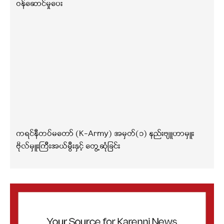
ဝန်ဆောင်မှုပေး
ကရင်နီတပ်မတော် (K-Army) အမှတ်(၁) နည်းဗျူဟာမှူး
ဗိုလ်မှူးကြီးအယ်မွီးနှင့် တွေ့ဆုံခြင်း