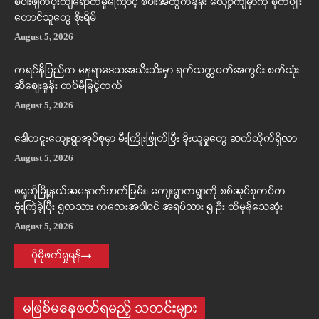
စပါးဖျက်ပိုးကျရောက်မှုကြောင့် စပါးအထွက်နှုန်း လျော့ကျမှာကို စိုက်ပျိုး
တောင်သူတွေ စိုးရိမ်
August 5, 2026
ကရင်နီပြည်က နေရာဒေသအသီးသီးမှာ ရက်သတ္တပတ်အတွင်း စက်သုံး
ဆီဈေးနှုန်း ထပ်မံမြင့်တက်
August 5, 2026
ဒေါတငူးကျေးရွာအုပ်စုမှာ မီးကြိုးဖြုတ်ပြီး ခိုးယူမှုတွေ ဆက်တိုက်ရှိလာ
August 5, 2026
ဖရူဆိုမြို့နယ်အနောက်ဘက်ခြမ်း၊ ကျေးရွာတရွာကို စစ်အုပ်စုတပ်က
ဗုံးကြဲခဲ့ပြီး ၅လသား ကလေးအပါဝင် အရပ်သား ၅ ဦး ထိမှန်သေဆုံး
August 5, 2026
ပိုမိုဖတ်ရှုရန်
မဖြစ်မနေဖတ်ရမည့် သတင်းများ