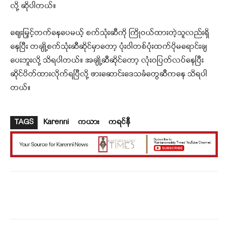
လို့ ဆိုပါတယ်။
ဈေးမြှင့်တက်နေပေမယ့် စက်သုံးဆီကို ကြိုဝယ်ထားတဲ့သူလည်းရှိ
နေပြီး တချို့စက်သုံးဆီဆိုင်မှာတော့ ပုံးဝါတစ်ပုံးထက်ပိုမရောင်းချ
ပေးဘူးလို့ သိရပါတယ်။ အချို့ဆီဆိုင်တော့ လုံးဝပြတ်လပ်နေပြီး
ဆိုင်ပိတ်ထားလိုက်ရပြီလို့ ဖားဆောင်းဒေသခံတွေဆီကနေ သိရပါ
တယ်။
TAGS
Karenni
ကယား
ကရင်နီ
Facebook
X
WhatsApp