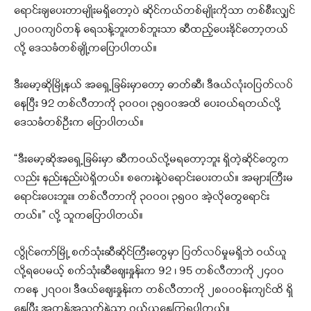
ရောင်းချပေးတာမျိုးမရှိတော့ပဲ ဆိုင်ကယ်တစ်မျိုးကိုသာ တစ်စီးလျှင်
၂၀၀၀ကျပ်တန် ရေသန့်ဘူးတစ်ဘူးသာ ဆီထည့်ပေးနိုင်တော့တယ်
လို့ ဒေသခံတစ်ချို့ကပြောပါတယ်။
ဒီးမော့ဆိုမြို့နယ် အရှေ့ခြမ်းမှာတော့ ဓာတ်ဆီ၊ ဒီဇယ်လုံးဝပြတ်လပ်
နေပြီး 92 တစ်လီတာကို ၃၀၀၀၊ ၃၅၀၀အထိ ပေးဝယ်ရတယ်လို့
ဒေသခံတစ်ဦးက ပြောပါတယ်။
“ဒီးမော့ဆိုအရှေ့ခြမ်းမှာ ဆီကဝယ်လို့မရတော့ဘူး ရှိတဲ့ဆိုင်တွေက
လည်း နည်းနည်းပဲရှိတယ်။ စကေးနဲ့ပဲရောင်းပေးတယ်။ အများကြီးမ
ရောင်းပေးဘူး။ တစ်လီတာကို ၃၀၀၀၊ ၃၅၀၀ အဲ့လိုတွေရောင်း
တယ်။” လို့ သူကပြောပါတယ်။
လွိုင်ကော်မြို့ စက်သုံးဆီဆိုင်ကြီးတွေမှာ ပြတ်လပ်မှုမရှိဘဲ ဝယ်ယူ
လို့ရပေမယ့် စက်သုံးဆီဈေးနှုန်းက 92 ၊ 95 တစ်လီတာကို ၂၄၀၀
ကနေ ၂၇၀၀၊ ဒီဇယ်ဈေးနှုန်းက တစ်လီတာကို ၂၈၀၀ဝန်းကျင်ထိ ရှိ
နေပြီး အကန့်အသတ်နဲ့သာ ဝယ်ယူနေကြရပါတယ်။