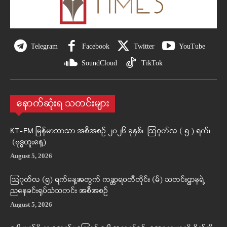
Telegram
Facebook
Twitter
YouTube
SoundCloud
TikTok
နောက်ဆုံးရ သတင်းများ
KT-FM မြန်မာဘာသာ အစီအစဉ် ၂၀၂၆ ခုနှစ်၊ ဩဂုတ်လ ( ၅ ) ရက်၊
(ဗုဒ္ဓဟူးနေ့)
August 5, 2026
ဩဂုတ်လ (၅) ရက်နေ့အတွက် ကန္တာရဝတီတိုင်း (မ်) သတင်းဌာနရဲ့
ညနေခင်းရုပ်သံသတင်း အစီအစဉ်
August 5, 2026