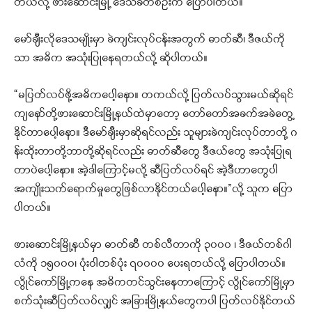
တယ်လို့ ဖားဆောင်းမြို့ ဒေသခံတစ်ဦးက ပြောပါတယ်။
မော်ချီးလိုဒေသမျိုးမှာ ခဲကျင်းလုပ်ငန်းအတွက် ဓာတ်ဆီ၊ ဒီဇယ်ကို
သာ အဓိက အသုံးပြုနေရတယ်လို့ ဆိုပါတယ်။
“မပြတ်လပ်ဖို့အဓိကပေါ့နော။ တကယ်လို့ ပြတ်လပ်သွားမယ်ဆိုရင်
ကျနော်တို့ဖားဆောင်းမြို့နယ်ထဲမှာတော့ တော်တော်အခက်အခဲတွေ့
နိုင်တာပေါ့နော။ ဒီမော်ချီးမှာဆိုရင်လည်း သူများခဲကျင်းလုပ်တာတို့ ဂ
န်းထိုးတာတို့ဘာတို့ဆိုရင်လည်း ဓာတ်ဆီတွေ ဒီဇယ်တွေ အသုံးပြုရ
တာပဲပေါ့နော။ အဲ့ဒါကြောင့်မလို့ ဆီပြတ်လပ်ရင် အဲ့ဒီဟာတွေပါ
အကျိုးသက်ရောက်မှုတွေဖြစ်လာနိုင်တယ်ပေါ့နော။”လို့ သူက ပြော
ပါတယ်။
ဖားဆောင်းမြို့နယ်မှာ ဓာတ်ဆီ တစ်လီတာကို ၃၀၀၀ ၊ ဒီဇယ်တစ်ဂါ
လံကို ၁၅၀၀၀၊ ပုံးဝါတစ်ပုံး ၇၀၀၀၀ ပေးရတယ်လို့ ပြောပါတယ်။
လွိုင်ကော်မြို့ကနေ အဓိကတင်သွင်းနေတာကြောင့် လွိုင်ကော်မြို့မှာ
စက်သုံးဆီပြတ်လပ်လျှင် အခြားမြို့နယ်တွေကပါ ပြတ်လပ်နိုင်တယ်