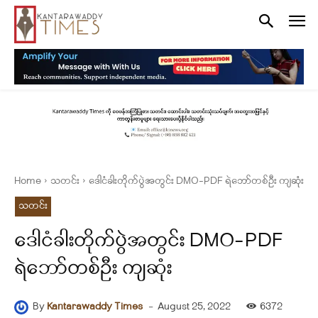
Home
သတင်း
ဒေါငံခါးတိုက်ပွဲအတွင်း DMO-PDF ရဲဘော်တစ်ဦး ကျဆုံး
သတင်း
ဒေါငံခါးတိုက်ပွဲအတွင်း DMO-PDF
ရဲဘော်တစ်ဦး ကျဆုံး
-
August 25, 2022
6372
By
Kantarawaddy Times