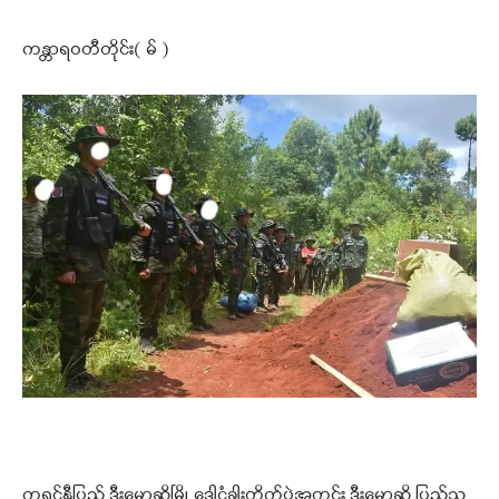
ကန္တာရဝတီတိုင်း( မ် )
ကရင်နီပြည် ဒီးမော့ဆိုမြို့ ဒေါငံခါးတိုက်ပွဲအတွင်း ဒီးမော့ဆို ပြည်သူ့