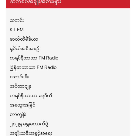
ဆက်စပ်အမျိုးအစားများ
သတင်း
KT FM
မာလ်တီမီဒီယာ
ရုပ်သံအစီအစဉ်
ကရင်နီဘာသာ FM Radio
မြန်မာဘာသာ FM Radio
ဆောင်းပါး
အင်တာဗျူး
ကရင်နီဘာသာ ရေဒီယို
အတွေးအမြင်
ကာတွန်း
၂၀၂၅ ရွေးကောက်ပွဲ
အမျိုးသမီးအခွင့်အရေး