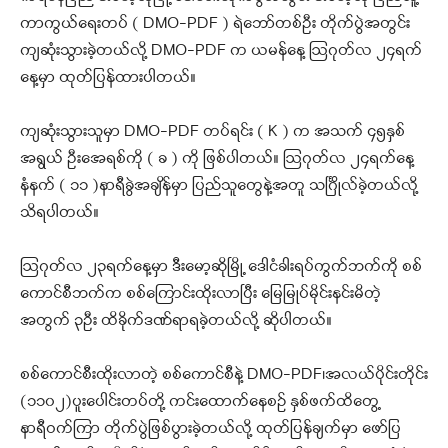
ကာကွယ်ရေးတပ် ( DMO-PDF ) ရဲဘော်တစ်ဦး တိုက်ပွဲအတွင်း
ကျဆုံးသွားခဲ့တယ်လို့ DMO-PDF က ယမန်နေ့ ဩဂုတ်လ ၂၄ရက်
နေ့မှာ ထုတ်ပြန်ထားပါတယ်။
ကျဆုံးသွားသူမှာ DMO-PDF တပ်ရင်း ( K ) က အသက် ၄၅နှစ်
အရွယ် ဦးအေရစ်ကို ( ခ ) ကို ဖြစ်ပါတယ်။ ဩဂုတ်လ ၂၄ရက်နေ့
နံနက် ( ၁၁ )နာရီခွဲအချိန်မှာ ပြည်သူတွေနဲ့အတူ သင်္ဂြိုလ်ခဲ့တယ်လို့
သိရပါတယ်။
ဩဂုတ်လ ၂၃ရက်နေ့မှာ ဒီးမော့ဆိုမြို့ ဒေါငံခါးရပ်ကွက်ဘက်ကို စစ်
ကောင်စီဘက်က စစ်ကြောင်းထိုးလာပြီး မြေမြုပ်မိုင်းနင်းမိတဲ့
အတွက် ၃ဦး ထိခိုက်ဒဏ်ရာရခဲ့တယ်လို့ ဆိုပါတယ်။
စစ်ကောင်စီးထိုးလာတဲ့ စစ်ကောင်စီနဲ့ DMO-PDF၊အလယ်ပိုင်းတိုင်း
(၁၁၀၂)ပူးပေါင်းတပ်တို့ ကင်းထောက်နေစဉ် နှစ်ဖက်ထိတွေ့
နာရီဝက်ကြာ တိုက်ပွဲဖြစ်ပွားခဲ့တယ်လို့ ထုတ်ပြန်ချက်မှာ ဖော်ပြ