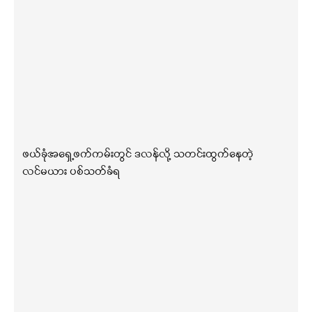
ဖယ်ခုံအရှေ့ဖက်ကမ်းတွင် ဒလန်လို့ သတင်းထွက်နေတဲ့
လင်မယား ပစ်သတ်ခံရ