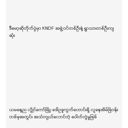
ဒီမော့ဆိုတိုက်ပွဲမှာ KNDF အဖွဲ့ဝင်တစ်ဦးနဲ့ ရွာသားတစ်ဦးကျ
ဆုံး
ယမနေ့ည လွိုင်ကော်မြို့၊ ဒေါဥခူကွက်ဟောင်းရှိ လူနေအိမ်ခြံဝန်း
တစ်ခုအတွင်း အသံကျယ်လောင်တဲ့ ပေါက်ကွဲမှုဖြစ်