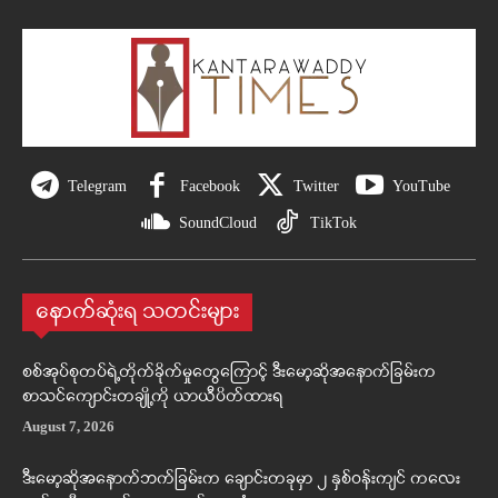
Telegram
Facebook
Twitter
YouTube
SoundCloud
TikTok
နောက်ဆုံးရ သတင်းများ
စစ်အုပ်စုတပ်ရဲ့တိုက်ခိုက်မှုတွေကြောင့် ဒီးမော့ဆိုအနောက်ခြမ်းက
စာသင်ကျောင်းတချို့ကို ယာယီပိတ်ထားရ
August 7, 2026
ဒီးမော့ဆိုအနောက်ဘက်ခြမ်းက ချောင်းတခုမှာ ၂ နှစ်ဝန်းကျင် ကလေး