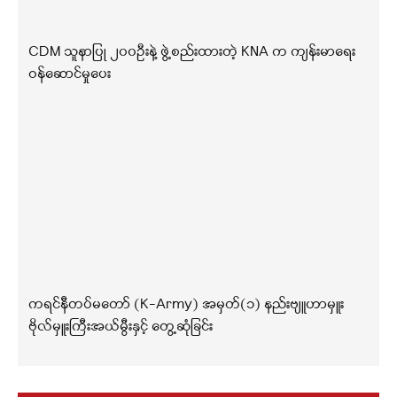
CDM သူနာပြု ၂၀၀ဦးနဲ့ ဖွဲ့စည်းထားတဲ့ KNA က ကျန်းမာရေး
ဝန်ဆောင်မှုပေး
ကရင်နီတပ်မတော် (K-Army) အမှတ်(၁) နည်းဗျူဟာမှူး
ဗိုလ်မှူးကြီးအယ်မွီးနှင့် တွေ့ဆုံခြင်း