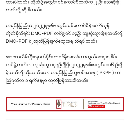
ထားပါတယ်။ တိုက်ပွဲအတွင်း စစ်ကောင်စီဘက်က ၂ ဦး သေဆုံးခဲ့
တယ်လို့ ဆိုပါတယ်။
ကရင်နီပြည်မှာ ၂၀၂၂ခုနှစ်အတွင်း စစ်ကောင်စီနဲ့ တော်လှန်
တိုက်ခိုက်ရင်း DMO-PDF တပ်ဖွဲ့ဝင် ၁၃ဦး ကျဆုံးသွားခဲ့ရတယ်လို့
DMO-PDF ရဲ့ ထုတ်ပြန်ချက်တွေအရ သိရပါတယ်။
အာဏာသိမ်းပြီးနောက်ပိုင်း ကရင်နီဒေသခံကာကွယ်ရေးပူးပေါင်း
တပ်ဖွဲ့ဘက်က ကျဆုံးသူ ၁၄၇ဦးရှိပြီး ၂၀၂၂ခုနှစ်အတွင်း ၁၀၆ ဦးရှိ
ခဲ့တယ်လို့ တိုးတက်သော ကရင်နီပြည်သူ့အင်အားစု ( PKPF ) က
ဩဂုတ်လ ၁ ရက်နေ့မှာ ထုတ်ပြန်ထားပါတယ်။