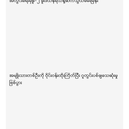
အတွင်းရေးမှူး-၂ ခူးဒယ်နီရယ်နဲ့ဆက်သွယ်မေးမြန်း
အမျိုးသားတစ်ဦးကို ဝိုင်းဝန်းထိုးကြိတ်ပြီး ဂူတွင်းပစ်ချသေဆုံးမှု
ဖြစ်ပွား