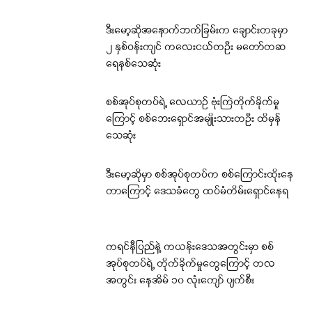
ဒီးမော့ဆိုအနောက်ဘက်ခြမ်းက ချောင်းတခုမှာ
၂ နှစ်ဝန်းကျင် ကလေးငယ်တဦး မတော်တဆ
ရေနစ်သေဆုံး
စစ်အုပ်စုတပ်ရဲ့ လေယာဉ် ဗုံးကြဲတိုက်ခိုက်မှု
ကြောင့် စစ်ဘေးရှောင်အမျိုးသားတဦး ထိမှန်
သေဆုံး
ဒီးမော့ဆိုမှာ စစ်အုပ်စုတပ်က စစ်ကြောင်းထိုးနေ
တာကြောင့် ဒေသခံတွေ ထပ်မံတိမ်းရှောင်နေရ
ကရင်နီပြည်နဲ့ ကယန်းဒေသအတွင်းမှာ စစ်
အုပ်စုတပ်ရဲ့ တိုက်ခိုက်မှုတွေကြောင့် တလ
အတွင်း နေအိမ် ၁၀ လုံးကျော် ပျက်စီး