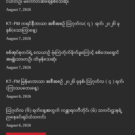
ငယ်တဦး မတော်တဆရေနစ်သေဆုံး
August 7, 2026
KT-FM ကရင်နီဘာသာ အစီအစဉ် ဩဂုတ်လ( ၇ ) ရက်၊ ၂၀၂၆ ခု
နှစ်(သောကြာနေ့)
August 7, 2026
စစ်အုပ်စုတပ်ရဲ့ လေယာဉ် ဗုံးကြဲတိုက်ခိုက်မှုကြောင့် စစ်ဘေးရှောင်
အမျိုးသားတဦး ထိမှန်သေဆုံး
August 7, 2026
KT-FM မြန်မာဘာသာ အစီအစဉ် ၂၀၂၆ ခုနှစ်၊ ဩဂုတ်လ ( ၄ ) ရက်၊
(ကြာသပတေးနေ့)
August 6, 2026
ဩဂုတ်လ (၆) ရက်နေ့အတွက် ကန္တာရဝတီတိုင်း (မ်) သတင်းဌာနရဲ့
ညနေခင်းရုပ်သံသတင်း
August 6, 2026