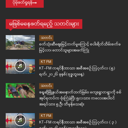
ပိုမိုဖတ်ရှုရန်
မဖြစ်မနေဖတ်ရမည့် သတင်းများ
သတင်း
စက်သုံးဆီဈေးမြင့်တက်မှုကြောင့် စပါးရိတ်သိမ်းစက်ခ
မြင့်လာ၊ တောင်သူများအခက်ကြုံ
KT FM
KT-FM ကရင်နီဘာသာ အစီအစဉ် ဩဂုတ်လ (၅)
ရက်၊ ၂၀၂၆ ခုနှစ်(ဗုဒ္ဓဟူးနေ့)
သတင်း
ဖရူဆိုမြို့နယ်အနောက်ဘက်ခြမ်း၊ ကျေးရွာတရွာကို စစ်
အုပ်စုတပ်က ဗုံးကြဲခဲ့ပြီး ၅လသား ကလေးအပါဝင်
အရပ်သား ၅ ဦး ထိမှန်သေဆုံး
KT FM
KT-FM ကရင်နီဘာသာ အစီအစဉ် ဩဂုတ်လ ( ၃ )