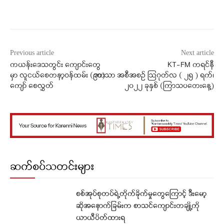
Facebook
X
WhatsApp
Previous article
Next article
ကယန်းဒေသတွင်း ကျောင်းတွေ
KT-FM ကရင်နီ
မှာ လူငယ်စေတနာ့ဝန်ထမ်း (၉၀)
ဘာသာ အစီအစဉ် ဩဂုတ်လ ( ၂၅ ) ရက်၊
ကျော် စေလွှတ်
၂၀၂၂ ခုနှစ် (ကြာသပတေးနေ့)
ဆက်စပ်သတင်းများ
စစ်အုပ်စုတပ်ရဲ့တိုက်ခိုက်မှုတွေကြောင့် ဒီးမော့
ဆိုအနောက်ခြမ်းက စာသင်ကျောင်းတချို့ကို
ယာယီပိတ်ထားရ