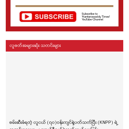
လူဖတ်အများဆုံး သတင်းများ
ဖမ်းဆီးခံရတဲ့ လူငယ် (၇၀)ဝန်းကျင်နဲ့ပတ်သက်ပြီး (KNPP) ရဲ့