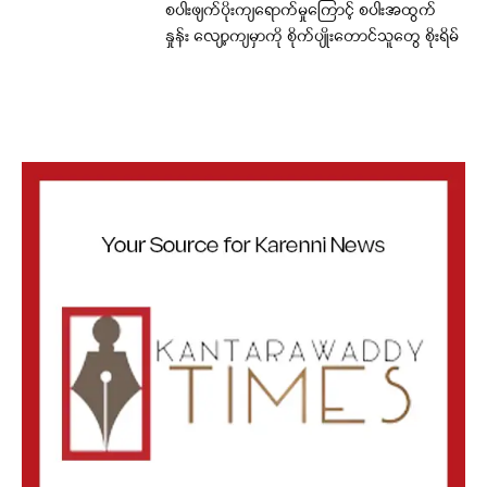
စပါးဖျက်ပိုးကျရောက်မှုကြောင့် စပါးအထွက်
နှုန်း လျော့ကျမှာကို စိုက်ပျိုးတောင်သူတွေ စိုးရိမ်