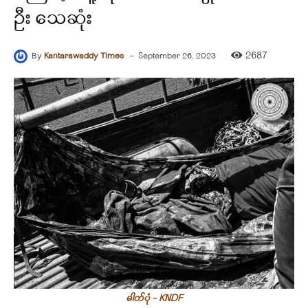
ဦး သေဆုံး
-
2687
By
Kantarawaddy Times
September 26, 2023
ဓါတ်ပုံ - KNDF