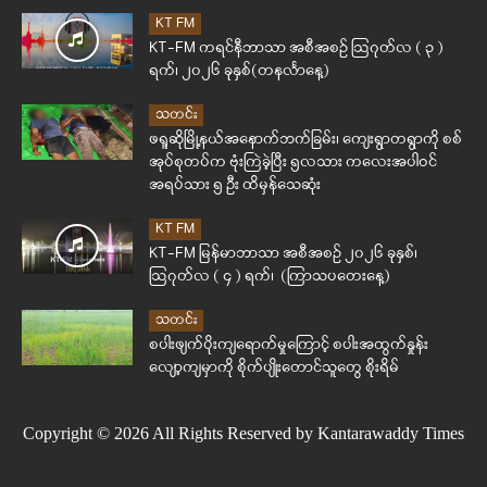
KT FM
KT-FM ကရင်နီဘာသာ အစီအစဉ် ဩဂုတ်လ ( ၃ )
ရက်၊ ၂၀၂၆ ခုနှစ်(တနင်္လာနေ့)
သတင်း
ဖရူဆိုမြို့နယ်အနောက်ဘက်ခြမ်း၊ ကျေးရွာတရွာကို စစ်
အုပ်စုတပ်က ဗုံးကြဲခဲ့ပြီး ၅လသား ကလေးအပါဝင်
အရပ်သား ၅ ဦး ထိမှန်သေဆုံး
KT FM
KT-FM မြန်မာဘာသာ အစီအစဉ် ၂၀၂၆ ခုနှစ်၊
ဩဂုတ်လ ( ၄ ) ရက်၊ (ကြာသပတေးနေ့)
သတင်း
စပါးဖျက်ပိုးကျရောက်မှုကြောင့် စပါးအထွက်နှုန်း
လျော့ကျမှာကို စိုက်ပျိုးတောင်သူတွေ စိုးရိမ်
Copyright © 2026 All Rights Reserved by Kantarawaddy Times