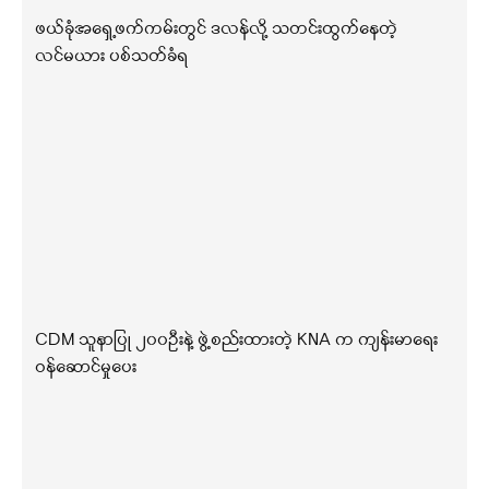
ဖယ်ခုံအရှေ့ဖက်ကမ်းတွင် ဒလန်လို့ သတင်းထွက်နေတဲ့
လင်မယား ပစ်သတ်ခံရ
CDM သူနာပြု ၂၀၀ဦးနဲ့ ဖွဲ့စည်းထားတဲ့ KNA က ကျန်းမာရေး
ဝန်ဆောင်မှုပေး