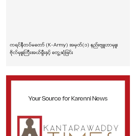
ကရင်နီတပ်မတော် (K-Army) အမှတ်(၁) နည်းဗျူဟာမှူး
ဗိုလ်မှူးကြီးအယ်မွီးနှင့် တွေ့ဆုံခြင်း