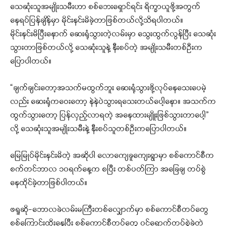
သေဆုံးသူအမျိုးသမီးဟာ စစ်ဘေးရှောင်ရင်း ရိက္ခာယူဖို့အတွက်
နေရပ်ပြန်ချိန်မှာ မိုင်းနင်းမိခဲ့တာဖြစ်တယ်လို့သိရပါတယ်။
မိုင်းနင်းမိပြီးနောက် ဆေးရုံသွားတဲ့လမ်းမှာ သွေးထွက်လွန်ပြီး သေဆုံး
သွားတာဖြစ်တယ်လို့ သေဆုံးသူနဲ့ နီးစပ်တဲ့ အမျိုးသမီးတစ်ဦးက
ပြောပါတယ်။
“ချက်ချင်းတော့အသက်မထွက်ဘူး ဆေးရုံသွားဖို့လုပ်နေသေးပေမဲ့
လည်း ဆေးရုံကဝေးတော့ နဲနဲပဲသွားရသေးတယ်ပေါ့နော။ အသက်က
ထွက်သွားတော့ ပြန်လှည့်လာရတဲ့ အနေထားမျိူးဖြစ်သွားတာပေါ့”
လို့ သေဆုံးသူအမျိုးသမီးနဲ့ နီးစပ်သူတစ်ဦးကပြောပါတယ်။
မြေမြုပ်မိုင်းနင်းမိတဲ့ အဆိုပါ လောကျေခူကျေးရွာမှာ စစ်ကောင်စီက
စက်တင်ဘာလ ၁၀ရက်နေ့က စပြီး တစ်ပတ်ကြာ အခြေချ တပ်စွဲ
နေထိုင်ခဲ့တာဖြစ်ပါတယ်။
ဖရူဆို-ဘောလခဲလမ်းမကြီးတစ်လျှောက်မှာ စစ်ကောင်စီတပ်တွေ
စစ်ကြောင်းထိုးနေပြီး စစ်ကောင်စီတပ်တွေ ၀င်ရောက်တပ်စွဲခဲ့တဲ့