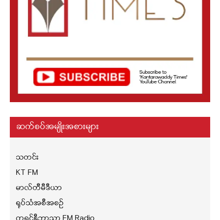
ဆက်စပ်အမျိုးအစားများ
သတင်း
KT FM
မာလ်တီမီဒီယာ
ရုပ်သံအစီအစဉ်
ကရင်နီဘာသာ FM Radio