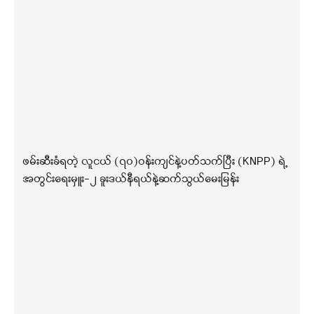
ဖမ်းဆီးခံရတဲ့ လူငယ် (၇၀)ဝန်းကျင်နဲ့ပတ်သက်ပြီး (KNPP) ရဲ့
အတွင်းရေးမှူး-၂ ခူးဒယ်နီရယ်နဲ့ဆက်သွယ်မေးမြန်း