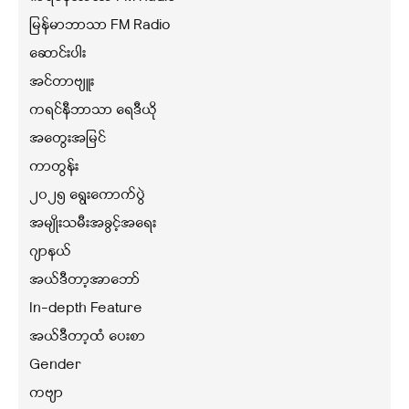
မြန်မာဘာသာ FM Radio
ဆောင်းပါး
အင်တာဗျူး
ကရင်နီဘာသာ ရေဒီယို
အတွေးအမြင်
ကာတွန်း
၂၀၂၅ ရွေးကောက်ပွဲ
အမျိုးသမီးအခွင့်အရေး
ဂျာနယ်
အယ်ဒီတာ့အာဘော်
In-depth Feature
အယ်ဒီတာ့ထံ ပေးစာ
Gender
ကဗျာ