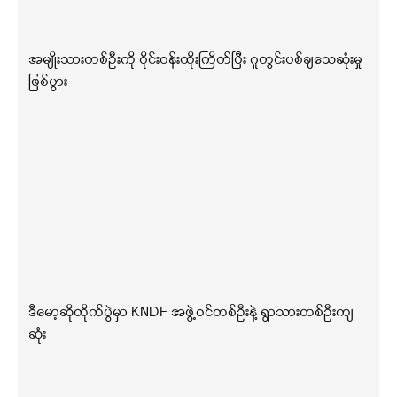
အမျိုးသားတစ်ဦးကို ဝိုင်းဝန်းထိုးကြိတ်ပြီး ဂူတွင်းပစ်ချသေဆုံးမှု
ဖြစ်ပွား
ဒီမော့ဆိုတိုက်ပွဲမှာ KNDF အဖွဲ့ဝင်တစ်ဦးနဲ့ ရွာသားတစ်ဦးကျ
ဆုံး