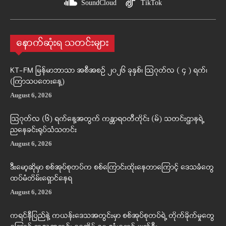
SoundCloud
TikTok
နောက်ဆုံးရ သတင်းများ
KT-FM မြန်မာဘာသာ အစီအစဉ် ၂၀၂၆ ခုနှစ်၊ ဩဂုတ်လ ( ၄ ) ရက်၊
(ကြာသပတေးနေ့)
August 6, 2026
ဩဂုတ်လ (၆) ရက်နေ့အတွက် ကန္တာရဝတီတိုင်း (မ်) သတင်းဌာနရဲ့
ညနေခင်းရုပ်သံသတင်း
August 6, 2026
ဒီးမော့ဆိုမှာ စစ်အုပ်စုတပ်က စစ်ကြောင်းထိုးနေတာကြောင့် ဒေသခံတွေ
ထပ်မံတိမ်းရှောင်နေရ
August 6, 2026
ကရင်နီပြည်နဲ့ ကယန်းဒေသအတွင်းမှာ စစ်အုပ်စုတပ်ရဲ့ တိုက်ခိုက်မှုတွေ