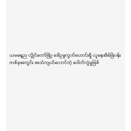
ယမနေ့ည လွိုင်ကော်မြို့၊ ဒေါဥခူကွက်ဟောင်းရှိ လူနေအိမ်ခြံဝန်း
တစ်ခုအတွင်း အသံကျယ်လောင်တဲ့ ပေါက်ကွဲမှုဖြစ်