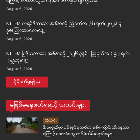
ကြောင့် တလအတွင်း နေအိမ် ၁၀ လုံးကျော် ပျက်စီး
August 6, 2026
KT-FM ကရင်နီဘာသာ အစီအစဉ် ဩဂုတ်လ (၆) ရက်၊ ၂၀၂၆ ခု
နှစ်(ကြာသပတေးနေ့)
August 6, 2026
KT-FM မြန်မာဘာသာ အစီအစဉ် ၂၀၂၆ ခုနှစ်၊ ဩဂုတ်လ ( ၅ ) ရက်၊
(ဗုဒ္ဓဟူးနေ့)
August 5, 2026
ပိုမိုဖတ်ရှုရန်
မဖြစ်မနေဖတ်ရမည့် သတင်းများ
သတင်း
ဒီးမော့ဆိုမှာ စစ်အုပ်စုတပ်က စစ်ကြောင်းထိုးနေတာ
ကြောင့် ဒေသခံတွေ ထပ်မံတိမ်းရှောင်နေရ