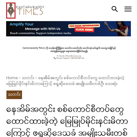
Home
သတင်း
နေအိမ်အတွင်း စစ်ကောင်စီတပ်တွေ ထောင်ထားခဲ့တဲ့
မြေမြုပ်မိုင်းနင်းမိတာကြောင့် ဖရူဆိုဒေသခံ အမျိုးသမီးတစ်ဦး သေဆုံး
သတင်း
နေအိမ်အတွင်း စစ်ကောင်စီတပ်တွေ
ထောင်ထားခဲ့တဲ့ မြေမြုပ်မိုင်းနင်းမိတာ
ကြောင့် ဖရူဆိုဒေသခံ အမျိုးသမီးတစ်