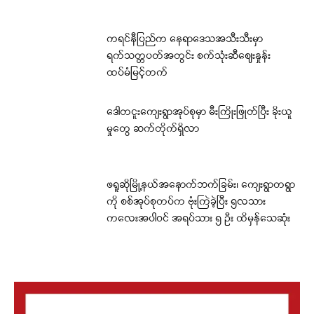
ကရင်နီပြည်က နေရာဒေသအသီးသီးမှာ
ရက်သတ္တပတ်အတွင်း စက်သုံးဆီဈေးနှုန်း
ထပ်မံမြင့်တက်
ဒေါတငူးကျေးရွာအုပ်စုမှာ မီးကြိုးဖြုတ်ပြီး ခိုးယူ
မှုတွေ ဆက်တိုက်ရှိလာ
ဖရူဆိုမြို့နယ်အနောက်ဘက်ခြမ်း၊ ကျေးရွာတရွာ
ကို စစ်အုပ်စုတပ်က ဗုံးကြဲခဲ့ပြီး ၅လသား
ကလေးအပါဝင် အရပ်သား ၅ ဦး ထိမှန်သေဆုံး