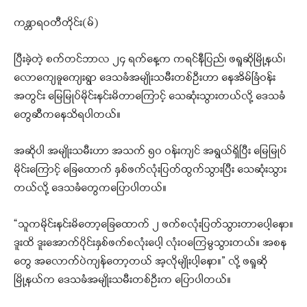
ကန္တာရဝတီတိုင်း(မ်)
ပြီးခဲ့တဲ့ စက်တင်ဘာလ ၂၄ ရက်နေ့က ကရင်နီပြည်၊ ဖရူဆိုမြို့နယ်၊
လောကျေခူကျေးရွာ ဒေသခံအမျိုးသမီးတစ်ဦးဟာ နေအိမ်ခြံဝန်း
အတွင်း မြေမြုပ်မိုင်းနင်းမိတာကြောင့် သေဆုံးသွားတယ်လို့ ဒေသခံ
တွေဆီကနေသိရပါတယ်။
အဆိုပါ အမျိုးသမီးဟာ အသက် ၅၀ ဝန်းကျင် အရွယ်ရှိပြီး မြေမြုပ်
မိုင်းကြောင့် ခြေထောက် နှစ်ဖက်လုံးပြတ်ထွက်သွားပြီး သေဆုံးသွား
တယ်လို့ ဒေသခံတွေကပြောပါတယ်။
“သူကမိုင်းနင်းမိတော့ခြေထောက် ၂ ဖက်စလုံးပြတ်သွားတာပေါ့နော။
ဒူးထိ ဒူးအောက်ပိုင်းနှစ်ဖက်စလုံးပေါ့ လုံး၀ကြေမွသွားတယ်။ အစန
တွေ အလောက်ပဲကျန်တော့တယ် အ့လိုမျိုးပါ့နော။” လို့ ဖရူဆို
မြို့နယ်က ဒေသခံအမျိုးသမီးတစ်ဦးက ပြောပါတယ်။