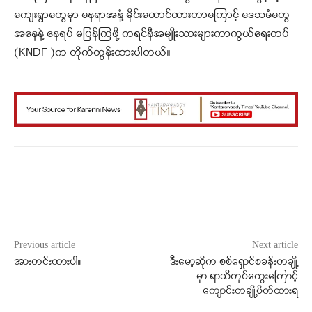
ကျေးရွာတွေမှာ နေရာအနှံ့ မိုင်းထောင်ထားတာကြောင့် ဒေသခံတွေ
အနေနဲ့ နေရပ် မပြန်ကြဖို့ ကရင်နီအမျိုးသားများကာကွယ်ရေးတပ်
(KNDF )က တိုက်တွန်းထားပါတယ်။
Facebook
X
WhatsApp
Previous article
Next article
အားတင်းထားပါ။
ဒီးမော့ဆိုက စစ်‌ရှောင်စခန်းတချို့
မှာ ရာသီတုပ်ကွေးကြောင့်
ကျောင်းတချို့ပိတ်ထားရ