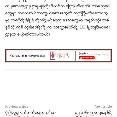
ကျန်းမာရေးဌာန ဌာနမှူးကြီး ဖိလစ်က ပြောပြပါတယ်။ လာမည့်နှစ်
တွေမှာ ကလေးငယ်ကာကွယ်ဆေးအတွက် တည်ငြိမ်တဲ့ဒေသတွေ
မှာ လစဉ်ထိုးနှံဖို့ နဲ့ တိုက်ပွဲဖြစ်နေတဲ့ ဒေသတွေမှာ အနည်းဆုံး တစ်
နှစ်သုံးကြိမ် ထိုးနှံပေးနိုင်ဖို့ ကြိုးစားသွားမယ်လို့ IEC ရဲ့ ကျန်းမာရေး
ဌာနက ပြောဆိုထားပါတယ်။
Facebook
X
WhatsApp
Previous article
Next article
မိုးဗြဲလူမှုကယ်ဆယ်ရေးအသင်းမှာ
၁၂ တန်းပညာရေးစနစ်ရဲ့