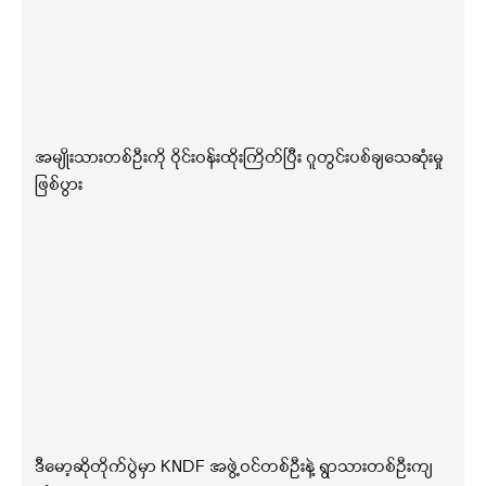
အမျိုးသားတစ်ဦးကို ဝိုင်းဝန်းထိုးကြိတ်ပြီး ဂူတွင်းပစ်ချသေဆုံးမှု
ဖြစ်ပွား
ဒီမော့ဆိုတိုက်ပွဲမှာ KNDF အဖွဲ့ဝင်တစ်ဦးနဲ့ ရွာသားတစ်ဦးကျ