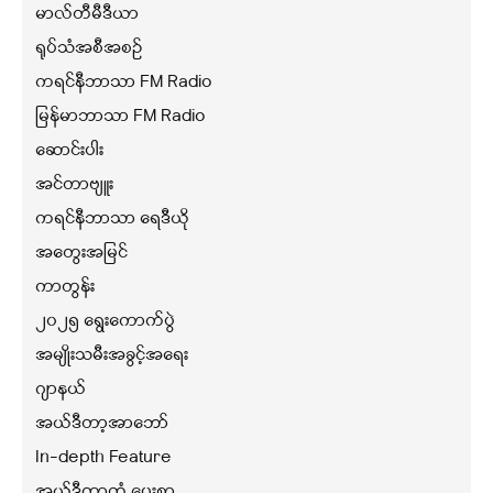
မာလ်တီမီဒီယာ
ရုပ်သံအစီအစဉ်
ကရင်နီဘာသာ FM Radio
မြန်မာဘာသာ FM Radio
ဆောင်းပါး
အင်တာဗျူး
ကရင်နီဘာသာ ရေဒီယို
အတွေးအမြင်
ကာတွန်း
၂၀၂၅ ရွေးကောက်ပွဲ
အမျိုးသမီးအခွင့်အရေး
ဂျာနယ်
အယ်ဒီတာ့အာဘော်
In-depth Feature
အယ်ဒီတာ့ထံ ပေးစာ