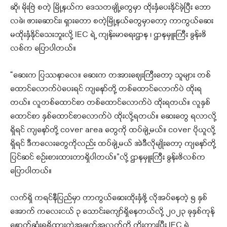
ဆို၊ မိုးဗြဲ စတဲ့ မြို့နယ်က ဒေသတချို့တွေမှာ ထိုးနှံပေးနိုင်ခဲ့ပြီး ဘော
လခဲ၊ ဖားဆောင်း၊ ရှားတော စတဲ့မြို့နယ်တွေမှာတော့ ကာကွယ်ဆေး
မထိုးနှံနိုင်သေးဘူးလို့ IEC ရဲ့ ကျန်းမာရေးဌာန ၊ ဌာနမှူးကြီး ခွန်းဖိ
လစ်က ပြောပါတယ်။
“ဆေးက ပြဿနာလေ။ ဆေးက တအားစျေးကြီးတော့ သူများ တစ်
ထောင်လောက်ပဲပေးရင် ကျနော်တို့ တစ်ထောင်လောက်ပဲ ထိုးရ
တယ်။ လူတစ်ထောင်စာ တစ်ထောင်လောက်ပဲ ထိုးရတယ်။ လူနှစ်
ထောင်စာ နှစ်ထောင်စာလောက်ပဲ ထိုးလို့ရတယ်။ ဆေးတွေ ရလာလို့
ရှိရင် ကျနော်တို့ cover area တွေကို ထပ်ချဲ့မယ်။ cover ပိုယူလို့
ရှိရင် ဒီကလေးတွေကိုလည်း ထပ်ချဲ့မယ် အဲဒီလိုမျိုးတော့ ကျနော်တို့
ပြင်ဆင် စဉ်းစားထားတာရှိပါတယ်။”လို့ ဌာနမှူးကြီး ခွန်းဖိလစ်က
ပြောပါတယ်။
လက်ရှိ ကရင်နီပြည်မှာ ကာကွယ်ဆေးထိုးနှံဖို့ လိုအပ်နေတဲ့ ၅ နှစ်
အောက် ကလေးငယ် ၃ သောင်းကျော်ရှိနေတယ်လို့ ၂၀၂၃ ခုနှစ်ကုန်
နောက်ဆုံးရရှိထားတဲ့အချက်အလက်ကို ကိုးကားပြီး IEC ရဲ့