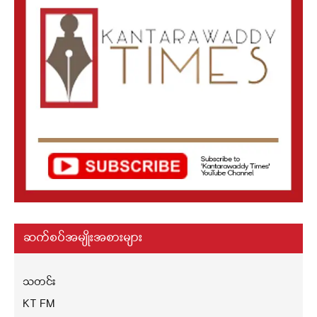
ဆက်စပ်အမျိုးအစားများ
သတင်း
KT FM