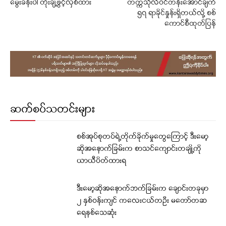
မွေးခန်းပါ တိုးချဲ့ဖွင့်လှစ်ထား
တက္ကသိုလ်ဝင်တန်းအောင်ချက်
၅၇ ရာခိုင်နှုန်းရှိတယ်လို့ စစ်
ကောင်စီထုတ်ပြန်
ဆက်စပ်သတင်းများ
စစ်အုပ်စုတပ်ရဲ့တိုက်ခိုက်မှုတွေကြောင့် ဒီးမော့
ဆိုအနောက်ခြမ်းက စာသင်ကျောင်းတချို့ကို
ယာယီပိတ်ထားရ
ဒီးမော့ဆိုအနောက်ဘက်ခြမ်းက ချောင်းတခုမှာ
၂ နှစ်ဝန်းကျင် ကလေးငယ်တဦး မတော်တဆ
ရေနစ်သေဆုံး