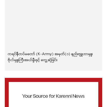
ကရင်နီတပ်မတော် (K-Army) အမှတ်(၁) နည်းဗျူဟာမှူး
ဗိုလ်မှူးကြီးအယ်မွီးနှင့် တွေ့ဆုံခြင်း