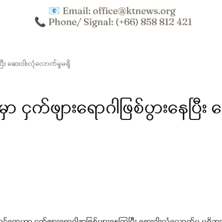
ေပြီး ဆေးဝါးလုံလောက်မှုမရှိ
းမှာ ငှက်ဖျားရောဂါဖြစ်ပွားနေပြီး