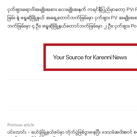
ငှက်ဖျားရောဂါအမျိုးအစား လေးမျိုးအနက် ကရင်နီပြည်မှာတော့ PV၊ PF
ခြမ်း နဲ့ ဖရူဆိုမြို့နယ် အရှေ့တောင်ဘက်ခြမ်းမှာ ငှက်ဖျား PV အမျိုး
ဘက်ခြမ်းမှာ ၄ ဦး၊ ဖရူဆိုမြို့နယ်တောင်ဘက်ခြမ်းမှာ ၂ ဦး၊ ငှက်ဖျ
Facebook
X
WhatsApp
Previous article
ပင်လောင်း – ဖယ်ခုံမြို့နယ်စပ်မှာ တိုက်ပွဲဖြစ်ပွားနေပြီး ဒေသခံအပါအဝင် 