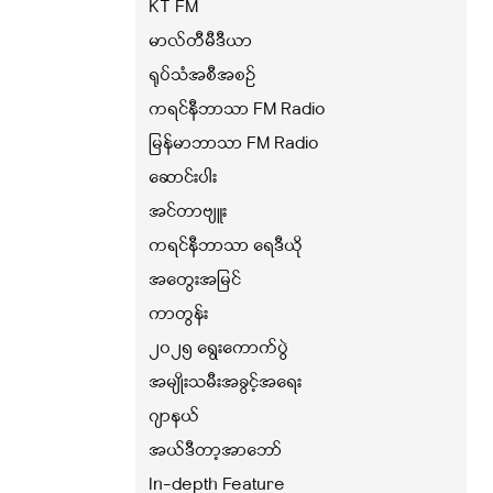
KT FM
မာလ်တီမီဒီယာ
ရုပ်သံအစီအစဉ်
ကရင်နီဘာသာ FM Radio
မြန်မာဘာသာ FM Radio
ဆောင်းပါး
အင်တာဗျူး
ကရင်နီဘာသာ ရေဒီယို
အတွေးအမြင်
ကာတွန်း
၂၀၂၅ ရွေးကောက်ပွဲ
အမျိုးသမီးအခွင့်အရေး
ဂျာနယ်
အယ်ဒီတာ့အာဘော်
In-depth Feature