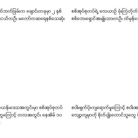
က်ဘက်ခြမ်းက ချောင်းတခုမှာ ၂ နှစ်
စစ်အုပ်စုတပ်ရဲ့ လေယာဉ် ဗုံးကြဲတိုက်ခ
ေးငယ်တဦး မတော်တဆရေနစ်သေဆုံး
စစ်ဘေးရှောင်အမျိုးသားတဦး ထိမှန်သ
ကယန်းဒေသအတွင်းမှာ စစ်အုပ်စုတပ်
စပါးဖျက်ပိုးကျရောက်မှုကြောင့် စပါးအ
မှုတွေကြောင့် တလအတွင်း နေအိမ် ၁၀
လျော့ကျမှာကို စိုက်ပျိုးတောင်သူတွေ စို
း