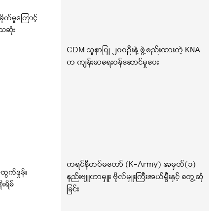
ိုက်မှုကြောင့်
ေဆုံး
CDM သူနာပြု ၂၀၀ဦးနဲ့ ဖွဲ့စည်းထားတဲ့ KNA
က ကျန်းမာရေးဝန်ဆောင်မှုပေး
ကရင်နီတပ်မတော် (K-Army) အမှတ်(၁)
ထွက်နှုန်း
နည်းဗျူဟာမှူး ဗိုလ်မှူးကြီးအယ်မွီးနှင့် တွေ့ဆုံ
းရိမ်
ခြင်း