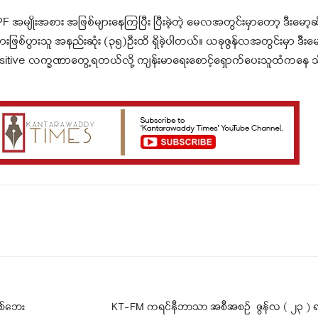
 အမျိုးအစား အဖြစ်များနေကြပြီး ပြီးခဲ့တဲ့ မေလအတွင်းမှာတော့ ဒီးမော့
အစားဖြစ်ပွားသူ အနည်းဆုံး (၃၅)ဦးထိ ရှိခဲ့ပါတယ်။ ယခုဇွန်လအတွင်းမှာ ဒီးမေ
ား Positive လက္ခဏာတွေ့ရတယ်လို့ ကျန်းမာရေးစောင့်ရှောက်ပေးသူထံကနေ 
Telegram
Viber
စစ်ဘေး
KT-FM ကရင်နီဘာသာ အစီအစဉ် ဇွန်လ ( ၂၃ ) ရက