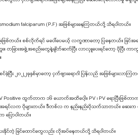
းရှောင်တွေဟာ ငှက်ဖျားရောဂါအဖြစ်များနေကြပြီး ဆေးဝါးလုံလောက်မှု မရှိဘူးလ
 Plasmodium falciparum (P.F) အဖြစ်များနေကြတယ်လို့ သိရပါတယ်။
လည်းဖြစ်တယ်။ စစ်လိုက်ရင် မပေါ်ပေမယ့် လက္ခဏာတော့ ပြနေတယ်။ ခြင်အ
း။ တခြားအဖွဲ့အစည်းတွေနဲ့ချိတ်ဆက်ပြီး လာလှူပေးရင်တော့ ပိုပြီး ကာကွ
။
င်းစင်ခဲ့ပြီး ၂၀၂၂ခုနှစ်မှာတော့ ငှက်ဖျားရောဂါ ပြန်လည် အဖြစ်များလာကြတယ
Positive ထွက်တာက ၁၆ ယောက်အထိပေါ့။ PV ၊ PV ရောပြီးဖြစ်တာက 
ျားတယ် အရင်လက ပိုများတယ်။ ဒီတစ်လ က နည်းနည်းပိုသက်သာတယ်။ ဆေးက 
်ဦးက ပြောပါတယ်။
နိုင်တဲ့ ခြင်ထောင်တွေလည်း လိုအပ်နေတယ်လို့ သိရပါတယ်။