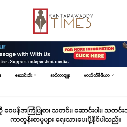
G
ဆောင်းပါး
အင်တာဗျူး
မာလ်တီမီဒီယာ