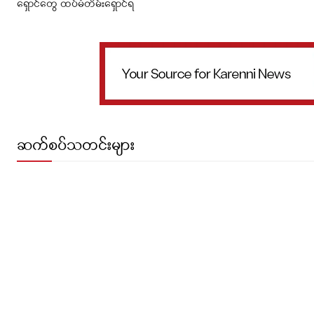
ရှောင်တွေ ထပ်မံတိမ်းရှောင်ရ
ဆက်စပ်သတင်းများ