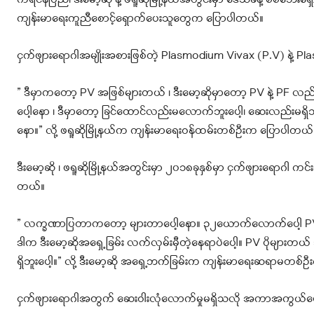
ကရင်နီပြည်၊ ဒီးမော့ဆို နဲ့ ဖရူဆိုမြို့နယ်အတွင်းမှာ ဒေသခံနဲ့ စစ်ဘေ
ကျန်းမာရေးကူညီစောင့်ရှောက်ပေးသူတွေက ပြောပါတယ်။
ငှက်ဖျားရောဂါအမျိုးအစားဖြစ်တဲ့ Plasmodium Vivax (P.V) နဲ့
” ဒီမှာကတော့ PV အဖြစ်များတယ် ၊ ဒီးမော့ဆိုမှာတော့ PV နဲ့ PF 
ပေါ့နော ၊ ဒီမှာတော့ ခြင်ထောင်လည်းမလောက်ဘူးပေါ့၊ ဆေးလည်းမရှိဘူ
နော။” လို့ ဖရူဆိုမြို့နယ်က ကျန်းမာရေးဝန်ထမ်းတစ်ဦးက ပြောပါတယ်
ဒီးမော့ဆို ၊ ဖရူဆိုမြို့နယ်အတွင်းမှာ ၂၀၁၈ခုနှစ်မှာ ငှက်ဖျားရောဂါ က
တယ်။
” လက္ခဏာပြတာကတော့ များတာပေါ့နော။ ၃၂ယောက်လောက်ပေါ့ PV 
ဒါက ဒီးမော့ဆိုအရှေ့ခြမ်း လက်လှမ်းမှီတဲ့နေရာပဲပေါ့။ PV ပိုမ
ရှိဘူးပေါ့။” လို့ ဒီးမော့ဆို အရှေ့ဘက်ခြမ်းက ကျန်းမာရေးဆရာမတစ
ငှက်ဖျားရောဂါအတွက် ဆေးဝါးလုံလောက်မှုမရှိသလို အကာအကွယ်ပေး