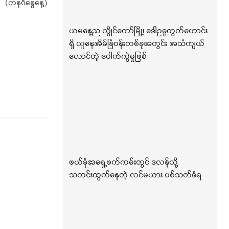
(တနင်္ဂနွေနေ့)
ယမနေ့ည လွိုင်ကော်မြို့၊ ဒေါဥခူကွက်ဟောင်း
ရှိ လူနေအိမ်ခြံဝန်းတစ်ခုအတွင်း အသံကျယ်
လောင်တဲ့ ပေါက်ကွဲမှုဖြစ်
ဖယ်ခုံအရှေ့ဖက်ကမ်းတွင် ဒလန်လို့
သတင်းထွက်နေတဲ့ လင်မယား ပစ်သတ်ခံရ