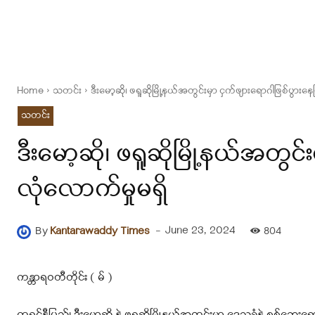
Home
သတင်း
ဒီးမော့ဆို၊ ဖရူဆိုမြို့နယ်အတွင်းမှာ ငှက်ဖျားရောဂါဖြစ်ပွားန
သတင်း
ဒီးမော့ဆို၊ ဖရူဆိုမြို့နယ်အတွင်
လုံလောက်မှုမရှိ
-
June 23, 2024
By
Kantarawaddy Times
804
ကန္တာရဝတီတိုင်း ( မ် )