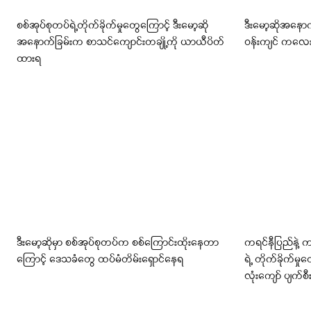
စစ်အုပ်စုတပ်ရဲ့တိုက်ခိုက်မှုတွေကြောင့် ဒီးမော့ဆို
ဒီးမော့ဆိုအနော
အနောက်ခြမ်းက စာသင်ကျောင်းတချို့ကို ယာယီပိတ်
ဝန်းကျင် ကလ
ထားရ
ဒီးမော့ဆိုမှာ စစ်အုပ်စုတပ်က စစ်ကြောင်းထိုးနေတာ
ကရင်နီပြည်နဲ့ 
ကြောင့် ဒေသခံတွေ ထပ်မံတိမ်းရှောင်နေရ
ရဲ့ တိုက်ခိုက်
လုံးကျော် ပျက်စီ