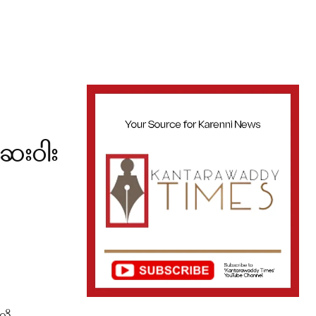
 ဆေးဝါး