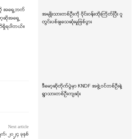
ဆို အရှေ့ဘက်
အမျိုးသားတစ်ဦးကို ဝိုင်းဝန်းထိုးကြိတ်ပြီး ဂူ
ာ့ဆိုအရှေ့
တွင်းပစ်ချသေဆုံးမှုဖြစ်ပွား
သိရှိရပါတယ်။
ဒီမော့ဆိုတိုက်ပွဲမှာ KNDF အဖွဲ့ဝင်တစ်ဦးနဲ့
ရွာသားတစ်ဦးကျဆုံး
Next article
်၊ ၂၀၂၄ ခုနှစ်