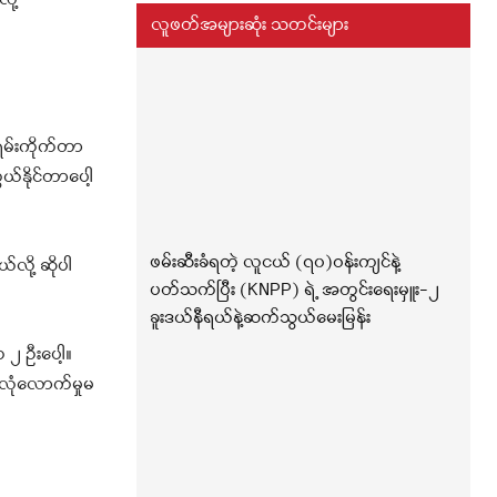
ို့
လူဖတ်အများဆုံး သတင်းများ
ရမ်းကိုက်တာ
ယ်နိုင်တာပေါ့
ဖမ်းဆီးခံရတဲ့ လူငယ် (၇၀)ဝန်းကျင်နဲ့
်လို့ ဆိုပါ
ပတ်သက်ပြီး (KNPP) ရဲ့ အတွင်းရေးမှူး-၂
ခူးဒယ်နီရယ်နဲ့ဆက်သွယ်မေးမြန်း
၂ ဦးပေါ့။
လုံလောက်မှုမ