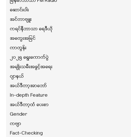
မြန်မာဘာသာ FM Radio
ဆောင်းပါး
အင်တာဗျူး
ကရင်နီဘာသာ ရေဒီယို
အတွေးအမြင်
ကာတွန်း
၂၀၂၅ ရွေးကောက်ပွဲ
အမျိုးသမီးအခွင့်အရေး
ဂျာနယ်
အယ်ဒီတာ့အာဘော်
In-depth Feature
အယ်ဒီတာ့ထံ ပေးစာ
Gender
ကဗျာ
Fact-Checking