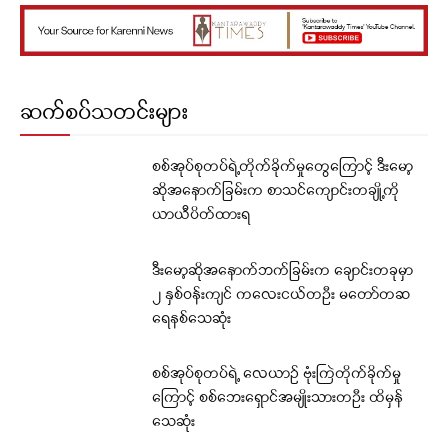
ဆက်စပ်သတင်းများ
စစ်အုပ်စုတပ်ရဲ့တိုက်ခိုက်မှုတွေကြောင့် ဒီးမော့
ဆိုအနောက်ခြမ်းက စာသင်ကျောင်းတချို့ကို
ယာယီပိတ်ထားရ
ဒီးမော့ဆိုအနောက်ဘက်ခြမ်းက ချောင်းတခုမှာ
၂ နှစ်ဝန်းကျင် ကလေးငယ်တဦး မတော်တဆ
ရေနစ်သေဆုံး
စစ်အုပ်စုတပ်ရဲ့ လေယာဉ် ဗုံးကြဲတိုက်ခိုက်မှု
ကြောင့် စစ်ဘေးရှောင်အမျိုးသားတဦး ထိမှန်
သေဆုံး