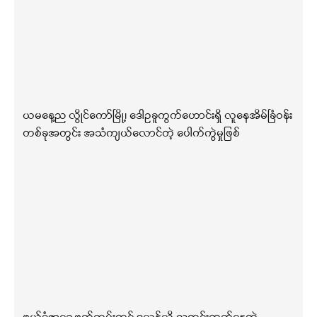
ယမနေ့ည လွိုင်ကော်မြို့၊ ဒေါဥခူကွက်ဟောင်းရှိ လူနေအိမ်ခြံဝန်း
တစ်ခုအတွင်း အသံကျယ်လောင်တဲ့ ပေါက်ကွဲမှုဖြစ်