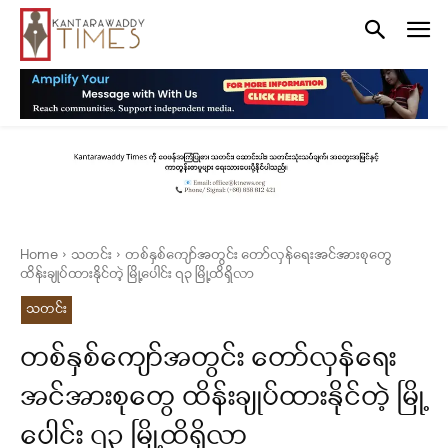
Home
သတင်း
တစ်နှစ်ကျော်အတွင်း တော်လှန်ရေးအင်အားစုတွေ
ထိန်းချုပ်ထားနိုင်တဲ့ မြို့ပေါင်း ၇၃ မြို့ထိရှိလာ
သတင်း
တစ်နှစ်ကျော်အတွင်း တော်လှန်ရေး
အင်အားစုတွေ ထိန်းချုပ်ထားနိုင်တဲ့ မြို့
ပေါင်း ၇၃ မြို့ထိရှိလာ