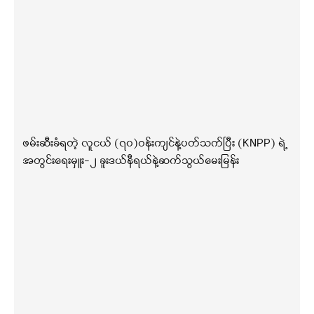
ဖမ်းဆီးခံရတဲ့ လူငယ် (၇၀)ဝန်းကျင်နဲ့ပတ်သက်ပြီး (KNPP) ရဲ့
အတွင်းရေးမှူး-၂ ခူးဒယ်နီရယ်နဲ့ဆက်သွယ်မေးမြန်း