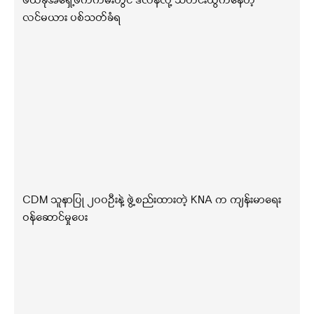
ဖယ်ခုံအရှေ့ဖက်ကမ်းတွင် ဒလန်လို့ သတင်းထွက်နေတဲ့
လင်မယား ပစ်သတ်ခံရ
CDM သူနာပြု ၂၀၀ဦးနဲ့ ဖွဲ့စည်းထားတဲ့ KNA က ကျန်းမာရေး
ဝန်ဆောင်မှုပေး