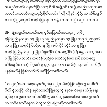
“ ကောက်ယူတဲ့ပုံစံကတော့ နေ့စဉ်သတင်းဖော်ပြချက်တွေအပေါ်မှာ
အခြေခံတယ်။ နောက်ပြီးတော့ BNI အဖွဲ့ဝင် ၊ အဖွဲ့အစည်းတွေကနေ
သတင်းထောက်တွေလည်းရှိပါတယ်။ “ လို့ ကိုနှင်းကိုဦး က ထိန်းချုပ်
ထားတဲ့မြို့တွေကို စာရင်းပြုလုပ်တာနဲ့ပါတ်သက်ပြီး ပြောပါတယ်။
BNI ရဲ့အချက်အလက်အရ ရှမ်းမြောက်ဒေသမှာ ၂၁ မြို့ ၊
ရခိုင်ပြည်နယ်မှာ ၁၄ မြို့ ၊ ချင်းပြည်နယ်မှာ ၁၃ မြို့ ၊ ကချင်ပြည်နယ်
မှာ ၇ မြို့ ၊ ကရင်နီပြည်မှာ ၅ မြို့ ၊ စစ်ကိုင်းတိုင်းမှာ ၅ မြို့ ၊
ကရင်ပြည်နယ်မှာ ၂ မြို့ ၊ ပဲခူးတိုင်း ( အရှေ့ပိုင်း ) နဲ့ မန္တလေးတိုင်းမှာ
၁ မြို့ ဖြစ်ပါတယ်။ ကရင်နီပြည်မှာ တော်လှန်ရေးအင်အားစုတွေ
ထိန်းချုပ်ထားတဲ့ မြို့နယ် ၅ ခုမှာ ရှားတော ၊ မယ်စဲ့ ၊ ရွာသစ် ၊ မော်ချီး
၊ နန်းမယ်ခုံ ဖြစ်တယ်လို့ ဖော်ပြထားပါတယ်။
“ ၁၀၂၇”စစ်ဆင်ရေးနောက်ပိုင်းမှာ မြို့သိမ်းတဲ့ဖြစ်စဉ်တွေ ခပ်စိတ်
စိတ် ရှိလာပြီး ထိန်းချုပ်ထားတဲ့မြို့တွေကို အုပ်ချုပ်ရေး ၊ လုံခြုံရေး
ဆိုင်ရာ ယန္တယားလည်ပတ်နိုင်ဖို့ တော်လှန်ရေးအင်အားစုတွေဘက်
က လုပ်ဆောင်နေတယ်လို့လည်း ပြောဆိုထားပါတယ်။