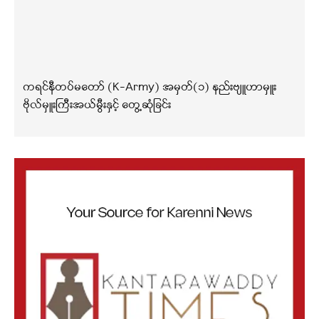
ကရင်နီတပ်မတော် (K-Army) အမှတ်(၁) နည်းဗျူဟာမှူး
ဗိုလ်မှူးကြီးအယ်မွီးနှင့် တွေ့ဆုံခြင်း