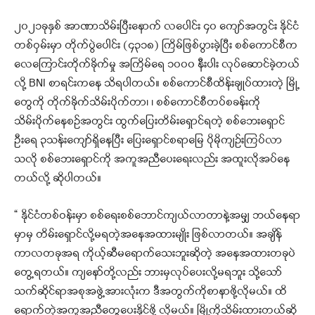
၂၀၂၁ခုနှစ် အာဏာသိမ်းပြီးနောက် လပေါင်း ၄၀ ကျော်အတွင်း နိုင်ငံ
တစ်ဝှမ်းမှာ တိုက်ပွဲပေါင်း (၄၃၁၈) ကြိမ်ဖြစ်ပွားခဲ့ပြီး စစ်ကောင်စီက
လေကြောင်းတိုက်ခိုက်မှု အကြိမ်ရေ ၁၀၀၀ နီးပါး လုပ်ဆောင်ခဲ့တယ်
လို့ BNI စာရင်းကနေ သိရပါတယ်။ စစ်ကောင်စီထိန်းချုပ်ထားတဲ့ မြို့
တွေကို တိုက်ခိုက်သိမ်းပိုက်တာ၊ ၊ စစ်ကောင်စီတပ်စခန်းကို
သိမ်းပိုက်နေစဉ်အတွင်း ထွက်ပြေးတိမ်းရှောင်ရတဲ့ စစ်ဘေးရှောင်
ဦးရေ ၃သန်းကျော်ရှိနေပြီး ပြေးရှောင်စရာမြေ ပိုမိုကျဉ်းကြပ်လာ
သလို စစ်ဘေးရှောင်ကို အကူအညီပေးရေးလည်း အထူးလိုအပ်နေ
တယ်လို့ ဆိုပါတယ်။
“ နိုင်ငံတစ်ဝန်းမှာ စစ်ရေးစစ်ဘောင်ကျယ်လာတာနဲ့အမျှ ဘယ်နေရာ
မှာမှ တိမ်းရှောင်လို့မရတဲ့အနေအထားမျိုး ဖြစ်လာတယ်။ အချိန်
ကာလတခုအရ ကိုယ့်ဆီမရောက်သေးဘူးဆိုတဲ့ အနေအထားတခုပဲ
တွေ့ရတယ်။ ကျနော်တို့လည်း ဘားမှလုပ်ပေးလို့မရဘူး သို့သော်
သက်ဆိုင်ရာအစုအဖွဲ့အားလုံးက ဒီအတွက်ကိုစာနာဖို့လိုမယ်။ ထိ
ရောက်တဲ့အကူအညီတွေပေးနိုင်ဖို့ လိုမယ်။ မြို့ကိုသိမ်းထားတယ်ဆို