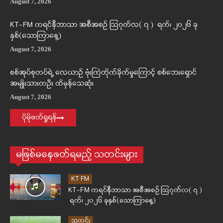
August 7, 2026
KT-FM ကရင်နီဘာသာ အစီအစဉ် ဩဂုတ်လ( ၇ ) ရက်၊ ၂၀၂၆ ခု
နှစ်(သောကြာနေ့)
August 7, 2026
စစ်အုပ်စုတပ်ရဲ့ လေယာဉ် ဗုံးကြဲတိုက်ခိုက်မှုကြောင့် စစ်ဘေးရှောင်
အမျိုးသားတဦး ထိမှန်သေဆုံး
August 7, 2026
ပိုမိုဖတ်ရှုရန်
မဖြစ်မနေဖတ်ရမည့် သတင်းများ
KT FM
KT-FM ကရင်နီဘာသာ အစီအစဉ် ဩဂုတ်လ( ၇ )
ရက်၊ ၂၀၂၆ ခုနှစ်(သောကြာနေ့)
သတင်း