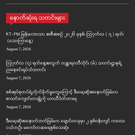
နောက်ဆုံးရ သတင်းများ
KT-FM မြန်မာဘာသာ အစီအစဉ် ၂၀၂၆ ခုနှစ်၊ ဩဂုတ်လ ( ၇ ) ရက်၊
(သောကြာနေ့)
August 7, 2026
ဩဂုတ်လ (၇) ရက်နေ့အတွက် ကန္တာရဝတီတိုင်း (မ်) သတင်းဌာနရဲ့
ညနေခင်းရုပ်သံသတင်း
August 7, 2026
စစ်အုပ်စုတပ်ရဲ့တိုက်ခိုက်မှုတွေကြောင့် ဒီးမော့ဆိုအနောက်ခြမ်းက
စာသင်ကျောင်းတချို့ကို ယာယီပိတ်ထားရ
August 7, 2026
ဒီးမော့ဆိုအနောက်ဘက်ခြမ်းက ချောင်းတခုမှာ ၂ နှစ်ဝန်းကျင် ကလေး
ငယ်တဦး မတော်တဆရေနစ်သေဆုံး