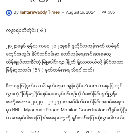
-
August 16, 2024
535
By
Kantarawaddy Times
ကန္ဓာရဝတီတိုင်း ( မ် )
၂၀၂၃ခုနှစ် ဇွန်လ ကနေ ၂၀၂၄ခုနှစ် ဇူလိုင်လကုန်အထိ တစ်နှစ်
ကျော်အတွင်း နိုင်ငံတစ်ဝန်းမှာ တော်လှန်ရေးအင်အားစုတွေ
ထိန်းချုပ်ထားနိုင်တဲ့ မြို့ပေါင်း ၇၃ မြို့ထိ ရှိလာတယ်လို့ နိုင်ငံတကာ
မြန်မာ့သတင်း (BNI) မှတ်တမ်းအရ သိရပါတယ်။
ဒီကနေ့ ဩဂုတ်လ ၁၆ ရက်နေ့မှာ အွန်လိုင်း Zoom ကနေ ပြုလုပ်
သွားတဲ့ “မြန်မာ့ငြိမ်းချမ်းရေးလုပ်ငန်းစဉ်ကို ပုံဖော်ခြင်းရည်ညွှန်း
အကိုးအကား ၂၀၂၃ – ၂၀၂၄) စာအုပ်မိတ်ဆက်ခြင်း အခမ်းအနား
မှာ BNI – Myanmar Peace Monitor Coordinator ကိုနှင်းကိုဦး
က စာအုပ်ပါအကြောင်းအရာတွေကို ရှင်းလင်းပြောဆိုသွားပါတယ်။