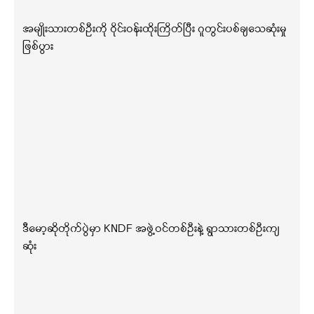
အမျိုးသားတစ်ဦးကို ဝိုင်းဝန်းထိုးကြိတ်ပြီး ဂူတွင်းပစ်ချသေဆုံးမှု
ဖြစ်ပွား
ဒီမော့ဆိုတိုက်ပွဲမှာ KNDF အဖွဲ့ဝင်တစ်ဦးနဲ့ ရွာသားတစ်ဦးကျ
ဆုံး