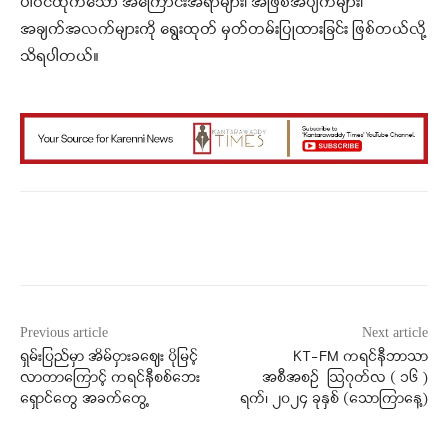
ပါဝင်ထိုက်သော အကြောင်းအရာများ၊ အဖြစ်အပျက်များ၊
အချက်အလက်များကို ရွေးထုတ် မှတ်တမ်းပြုထားခြင်း ဖြစ်တယ်လို့
သိရပါတယ်။
Facebook
X
WhatsApp
Previous article
Next article
ရှမ်းပြည်မှာ အိမ်ငှားခဈေး ပိုမြင့်
KT-FM ကရင်နီဘာသာ
လာတာကြောင့် ကရင်နီစစ်ဘေး
အစီအစဉ် ဩဂုတ်လ ( ၁၆ )
ရှောင်တွေ အခက်တွေ့
ရက်၊ ၂၀၂၄ ခုနှစ် (သောကြာနေ့)