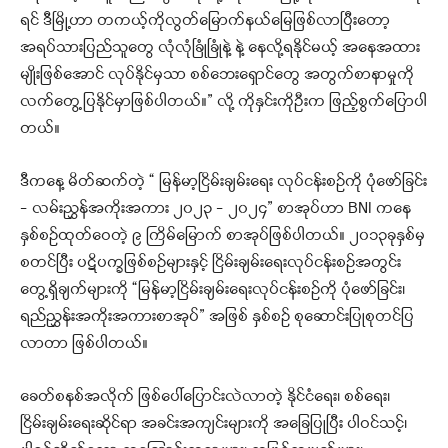
ရင် ဒီမြို့ဟာ တကယ့်ကိုလွတ်မြောက်နယ်မြေဖြစ်လာပြီးတော့
အရပ်သားပြည်သူတွေ လုံလုံခြုံခြုံနဲ့ နဲ့ နေလို့ရနိုင်မယ့် အနေအထား
မျိုးဖြစ်အောင် လုပ်နိုင်မှသာ စစ်ဘေးရှောင်တွေ အတွက်စာနာမှုကို
လက်တွေ့ပြနိုင်မှာဖြစ်ပါတယ်။” လို့ ကိုနှင်းကိုဦးက ဖြည့်စွက်ပြောပါ
တယ်။
ဒီကနေ့ မိတ်ဆက်တဲ့ “ မြန်မာ့ငြိမ်းချမ်းရေး လုပ်ငန်းစဉ်ကို ပုံဖော်ခြင်း
– လမ်းညွှန်အကိုးအကား ၂၀၂၃ – ၂၀၂၄” စာအုပ်ဟာ BNI ကနေ
နှစ်စဉ်ထုတ်ဝေတဲ့ ၉ ကြိမ်မြောက် စာအုပ်ဖြစ်ပါတယ်။ ၂၀၁၃ခုနှစ်မှ
စတင်ပြီး ပဋိပက္ခဖြစ်စဉ်များနှင့် ငြိမ်းချမ်းရေးလုပ်ငန်းစဉ်အတွင်း
တွေ့ရှိချက်များကို “မြန်မာ့ငြိမ်းချမ်းရေးလုပ်ငန်းစဉ်ကို ပုံဖော်ခြင်း၊
ရည်ညွှန်းအကိုးအကားစာအုပ်” အဖြစ် နှစ်စဉ် စုဆောင်းပြုစုတင်ပြ
လာတာ ဖြစ်ပါတယ်။
ခေတ်စနစ်အလိုက် ဖြစ်ပေါ်ပြောင်းလဲလာတဲ့ နိုင်ငံရေး၊ စစ်ရေး၊
ငြိမ်းချမ်းရေးဆိုင်ရာ အခင်းအကျင်းများကို အခြေပြုပြီး ပါဝင်သင့်၊