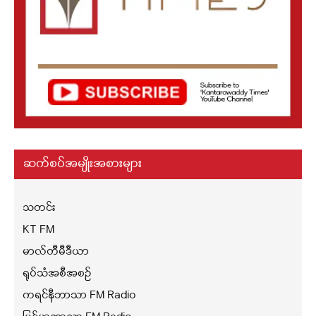
ဆက်စပ်အမျိုးအစားများ
သတင်း
KT FM
မာလ်တီမီဒီယာ
ရုပ်သံအစီအစဉ်
ကရင်နီဘာသာ FM Radio