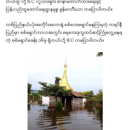
တယ်ဗျ”လို့ IEC လူသားချင်း စာနာထောက်ထားရေးနှင့်
ပြန်လည်ထူထောင်ရေးဌာနမှူး ခွန်မာတီးယာ ကပြောပါတယ်။
တစ်ပြည်နယ်လုံးအတိုင်းအတာနဲ့ စစ်ဘေးရှောင်နေကြရတဲ့ ကရင်နီ
ပြည်မှာ စစ်ရှောင်ကာလအတွင်း ရေဘေးဒုက္ခထပ်ဆင့်ကြုံတွေ့နေရ
တဲ့ စစ်ရှောင်စခန်း ၁၆ခု ရှိတယ်လို့ IEC ကပြောပါတယ်။