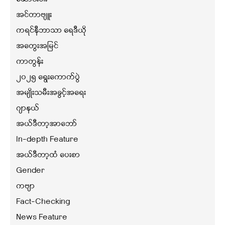
အင်တာဗျူး
ကရင်နီဘာသာ ရေဒီယို
အတွေးအမြင်
ကာတွန်း
၂၀၂၅ ရွေးကောက်ပွဲ
အမျိုးသမီးအခွင့်အရေး
ဂျာနယ်
အယ်ဒီတာ့အာဘော်
In-depth Feature
အယ်ဒီတာ့ထံ ပေးစာ
Gender
ကဗျာ
Fact-Checking
News Feature