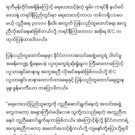
ရာဂီမုန်တိုင်းအရှိန်ကြောင့် ရေဘေးသင့်ခဲ့တဲ့ ရှမ်း-ကရင်နီ နယ်စပ်
ဒေသနဲ့ ကရင်နီပြည်တွင်းမှာ ရေဘေးသင့်ကာလ တစ်လရှိလာပေ
မယ့် လူဦးရေ ၃၀၀၀၀ နီးပါး အတွက် ပြန်လည်ထူထောင်ရေး အကူ
ညီလိုအပ်နေဆဲဖြစ်တယ်လို့ ကရင်နီကြားကာလ အစိုးရ IEC က
ထုတ်ပြန်ထားပါတယ်။
ပြန်လည်ထူထောင်ရေးမှာ နိုင်ငံတကာအသင်းအဖွဲ့တွေရဲ့ ပါဝင်မှု
အခန်းကဏ္ဍ ရှိနေပေမဲ့ လူထုတွေရဲ့ဆုံးရှုံးမှုက ကြီးမားတာကြောင့်
လူသားချင်းစာနာမှု အကူအညီ လိုအပ်နေဆဲဖြစ်တယ်လို့ IEC
လူသားချင်း စာနာထောက်ထားရေးနှင့် ပြန်လည်ထူထောင်ရေးဌာန
မှူး ခွန်မာတီးယာ ကပြောပါတယ်။
“ရေဘေးသင့်ပြည်သူတွေကို ကူညီဆောင်ရွက်နေတဲ့ အသင်းအဖွဲ့
တွေကတော့ အများကြီးပဲပေါ့လေး။ သူတို့ကလည်းရတဲ့ အကူညီက
နေပဲ ကူညီဆောင်ရွက်ရတာဖြစ်တယ်။ အဲကြောင့်မို့လို့ နိုင်ငံတကာရဲ့
အကူအညီကတော့ အတော်အသင့်ရှိတယ်လို့ ကျနော်တို့ပြောလို့ရပါ