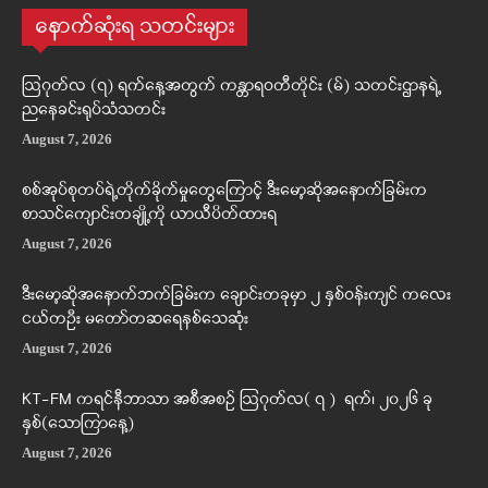
နောက်ဆုံးရ သတင်းများ
ဩဂုတ်လ (၇) ရက်နေ့အတွက် ကန္တာရဝတီတိုင်း (မ်) သတင်းဌာနရဲ့
ညနေခင်းရုပ်သံသတင်း
August 7, 2026
စစ်အုပ်စုတပ်ရဲ့တိုက်ခိုက်မှုတွေကြောင့် ဒီးမော့ဆိုအနောက်ခြမ်းက
စာသင်ကျောင်းတချို့ကို ယာယီပိတ်ထားရ
August 7, 2026
ဒီးမော့ဆိုအနောက်ဘက်ခြမ်းက ချောင်းတခုမှာ ၂ နှစ်ဝန်းကျင် ကလေး
ငယ်တဦး မတော်တဆရေနစ်သေဆုံး
August 7, 2026
KT-FM ကရင်နီဘာသာ အစီအစဉ် ဩဂုတ်လ( ၇ ) ရက်၊ ၂၀၂၆ ခု
နှစ်(သောကြာနေ့)
August 7, 2026