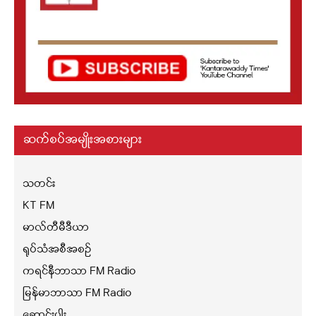
ဆက်စပ်အမျိုးအစားများ
သတင်း
KT FM
မာလ်တီမီဒီယာ
ရုပ်သံအစီအစဉ်
ကရင်နီဘာသာ FM Radio
မြန်မာဘာသာ FM Radio
ဆောင်းပါး