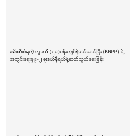
ဖမ်းဆီးခံရတဲ့ လူငယ် (၇၀)ဝန်းကျင်နဲ့ပတ်သက်ပြီး (KNPP) ရဲ့
အတွင်းရေးမှူး-၂ ခူးဒယ်နီရယ်နဲ့ဆက်သွယ်မေးမြန်း