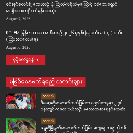
စစ်အုပ်စုတပ်ရဲ့ လေယာဉ် ဗုံးကြဲတိုက်ခိုက်မှုကြောင့် စစ်ဘေးရှောင်
အမျိုးသားတဦး ထိမှန်သေဆုံး
August 7, 2026
KT-FM မြန်မာဘာသာ အစီအစဉ် ၂၀၂၆ ခုနှစ်၊ ဩဂုတ်လ ( ၄ ) ရက်၊
(ကြာသပတေးနေ့)
August 6, 2026
ပိုမိုဖတ်ရှုရန်
မဖြစ်မနေဖတ်ရမည့် သတင်းများ
သတင်း
ဒီးမော့ဆိုအနောက်ဘက်ခြမ်းက ချောင်းတခုမှာ ၂ နှစ်
ဝန်းကျင် ကလေးငယ်တဦး မတော်တဆရေနစ်သေဆုံး
သတင်း
ဖရူဆိုမြို့နယ်အနောက်ဘက်ခြမ်း၊ ကျေးရွာတရွာကို စစ်