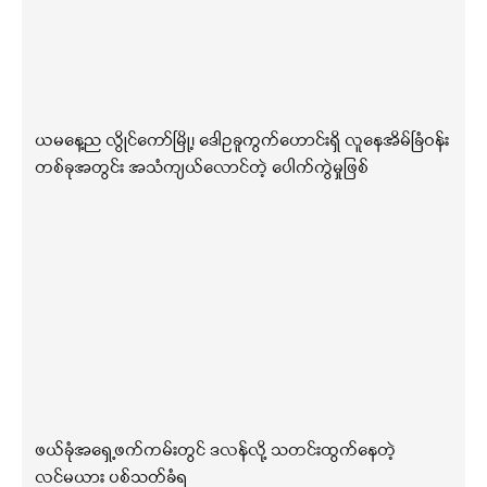
ယမနေ့ည လွိုင်ကော်မြို့၊ ဒေါဥခူကွက်ဟောင်းရှိ လူနေအိမ်ခြံဝန်း
တစ်ခုအတွင်း အသံကျယ်လောင်တဲ့ ပေါက်ကွဲမှုဖြစ်
ဖယ်ခုံအရှေ့ဖက်ကမ်းတွင် ဒလန်လို့ သတင်းထွက်နေတဲ့
လင်မယား ပစ်သတ်ခံရ