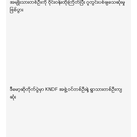
အမျိုးသားတစ်ဦးကို ဝိုင်းဝန်းထိုးကြိတ်ပြီး ဂူတွင်းပစ်ချသေဆုံးမှု
ဖြစ်ပွား
ဒီမော့ဆိုတိုက်ပွဲမှာ KNDF အဖွဲ့ဝင်တစ်ဦးနဲ့ ရွာသားတစ်ဦးကျ
ဆုံး