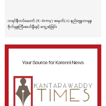
ကရင်နီတပ်မတော် (K-Army) အမှတ်(၁) နည်းဗျူဟာမှူး
ဗိုလ်မှူးကြီးအယ်မွီးနှင့် တွေ့ဆုံခြင်း