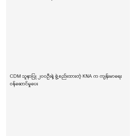
CDM သူနာပြု ၂၀၀ဦးနဲ့ ဖွဲ့စည်းထားတဲ့ KNA က ကျန်းမာရေး
ဝန်ဆောင်မှုပေး