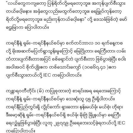
“လယ်တွေကကျတော့ ပြန်ရိတ်လို့မရတော့ဘူး။ အကုန်ပျက်စီးသွား
တယ်‌ပေါ့နော။ အနှံတွေလည်းမထွက်တော့ဘူး။ ရေမြှုပ်ကုန်တော့
ရိတ်လို့မရတော့ဘူး။ မည်းကုန်တယ်ပေါ့နော” လို့ ဒေသခံဖြစ်တဲ့ မော်
ဌေးမြာက ပြောပါတယ်။
ကရင်နီနဲ့ ရှမ်း-ကရင်နီနယ်စပ်မှာ စက်တင်ဘာလ ၁၀ ရက်နေ့ကစ
လို့ မိုးအဆက်မပြတ်ရွာသွန်းမှုကြောင့် မြေပြိုတာ၊ ရေကြီးတာ၊ လမ်း
တံတားပျက်စီးတာအပြင် စစ်ရှောင်တဲ ပျက်စီးတာ ဖြစ်ပွားခဲ့ပြီး စပါး
အပါအဝင် စိုက်ပျိုးဧက တစ်သောင်းကျော် (၁၀၈၆၇.၄၁ )ဧက
ပျက်စီးသွားတယ်လို့ IEC ကပြောပါတယ်။
ကန္တာရဝတီတိုင်း (မ်) ကပြုစုထားတဲ့ စာရင်းအရ ရေဘေးကြောင့်
ကရင်နီနဲ့ ရှမ်း-ကရင်နီနယ်စပ်မှာ သေဆုံးသူ ၄၅ ဦးရှိပါတယ်။
ကရင်နီပြည်တွင်းရှိ လွိုင်ကော်၊ ရှားတော၊ နန်းမယ်ခုံ၊ မယ်စဲ့၊ ဟိုရာ၊
ဒီးမော့ဆိုနဲ့ ရှမ်း-ကရင်နီနယ်စပ်ရှိ ဖယ်ခုံ၊ မိုးဗြဲ မြို့နယ်မှာ ရေကြီး
ရေလျှံမှုဖြစ်ပွားခဲ့ပြီး လူထု ၂၉၇၇၉ ဦးရေဘေးသင့်ခဲ့ရတယ်လို့ IEC
ကပြောပါတယ်။