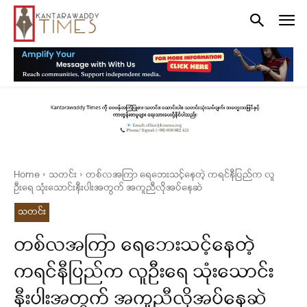
Home
သတင်း
တစ်လအကြာ ရေဘေးသင့်‌နေတဲ့ ကရင်နီပြည်က လူ
ဦး‌ရေ သုံးသောင်းနီးပါးအတွက် အကူညီလိုအပ်နေဆဲ
သတင်း
တစ်လအကြာ ရေဘေးသင့်‌နေတဲ့
ကရင်နီပြည်က လူဦး‌ရေ သုံးသောင်း
နီးပါးအတွက် အကူညီလိုအပ်နေဆဲ