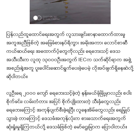
ပြန်လည်ထူထောင်ရေးအတွက် လူသားချင်းစာနာထောက်ထားမှု
အကူအညီဖြစ်တဲ့ အခြေခံစားနပ်ရိက္ခာ၊ အမိုးအကာ‌၊ လောင်စာဆီ
ကယ်ဆယ်ရေး အထောက်ပံ့တွေကိုလည်း ရေဘေးသင့် ဒေသ
အသီးသီးက လူထု ၁၃၀၀၀ဦးအတွက် IECက သက်ဆိုင်ရာက အဖွဲ့
အစည်းနဲ့အတူ ပူးပေါင်းဆောင်ရွက်ပေးခဲ့ပေမဲ့ လိုအပ်ချက်ရှိနေဆဲလို့
ဆိုပါတယ်။
လူဦးရေ ၂၀၀၀ ကျော် ရေဘေးသင့်ခဲ့တဲ့ နန်းမယ်ခုံမြို့မှာလည်း စပါး
စိုက်ခင်း၊ လမ်းတံတား အပြင် စိုက်ပျိုးထားတဲ့ သီးနှံတွေလည်း
‌ရေဘေးကြောင့် အကုန်ပျက်စီးခဲ့ရပြီး လူနေအိမ်တွေလည်း ရေမြှုပ်
သွားခဲ့ တာကြောင့် ဒေသခံအကုန်လုံးက စားသောက်ရေးအတွက်
ဆုံးရှုံးမှုရှိကြတယ်လို့ ဒေသခံဖြစ်တဲ့ မော်ဌေးမြာက ပြောပါတယ်။