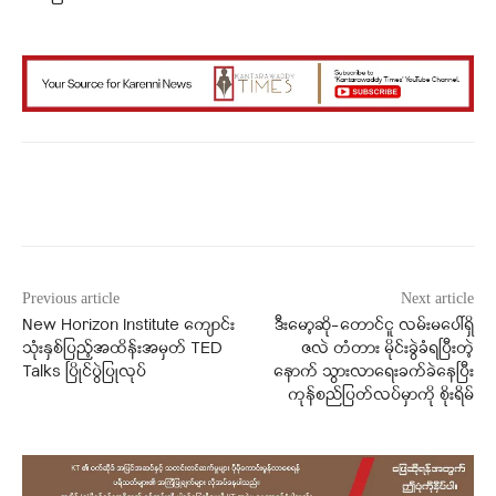
Facebook
X
WhatsApp
Previous article
Next article
New Horizon Institute ကျောင်း
ဒီးမော့ဆို-တောင်ငူ လမ်းမပေါ်ရှိ
သုံးနှစ်ပြည့်အထိန်းအမှတ် TED
ဇလဲ တံတား မိုင်းခွဲခံရပြီးတဲ့
Talks ပြိုင်ပွဲပြုလုပ်
နောက် သွားလာရေးခက်ခဲနေပြီး
ကုန်စည်ပြတ်လပ်မှာကို စိုးရိမ်