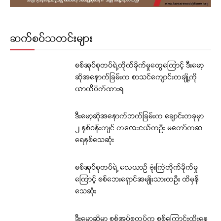
ဆက်စပ်သတင်းများ
စစ်အုပ်စုတပ်ရဲ့တိုက်ခိုက်မှုတွေကြောင့် ဒီးမော့
ဆိုအနောက်ခြမ်းက စာသင်ကျောင်းတချို့ကို
ယာယီပိတ်ထားရ
ဒီးမော့ဆိုအနောက်ဘက်ခြမ်းက ချောင်းတခုမှာ
၂ နှစ်ဝန်းကျင် ကလေးငယ်တဦး မတော်တဆ
ရေနစ်သေဆုံး
စစ်အုပ်စုတပ်ရဲ့ လေယာဉ် ဗုံးကြဲတိုက်ခိုက်မှု
ကြောင့် စစ်ဘေးရှောင်အမျိုးသားတဦး ထိမှန်
သေဆုံး
ဒီးမော့ဆိုမှာ စစ်အုပ်စုတပ်က စစ်ကြောင်းထိုးနေ