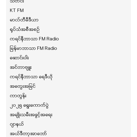
သတင်း
KT FM
မာလ်တီမီဒီယာ
ရုပ်သံအစီအစဉ်
ကရင်နီဘာသာ FM Radio
မြန်မာဘာသာ FM Radio
ဆောင်းပါး
အင်တာဗျူး
ကရင်နီဘာသာ ရေဒီယို
အတွေးအမြင်
ကာတွန်း
၂၀၂၅ ရွေးကောက်ပွဲ
အမျိုးသမီးအခွင့်အရေး
ဂျာနယ်
အယ်ဒီတာ့အာဘော်