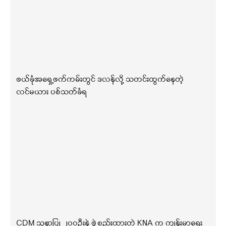
ဖယ်ခုံအရှေ့ဖက်ကမ်းတွင် ဒလန်လို့ သတင်းထွက်နေတဲ့
လင်မယား ပစ်သတ်ခံရ
CDM သူနာပြု ၂၀၀ဦးနဲ့ ဖွဲ့စည်းထားတဲ့ KNA က ကျန်းမာရေး