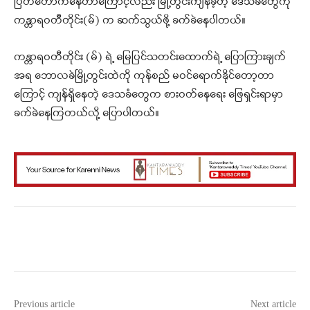
ပြတ်‌တောက်နေတာကြောင့်လည်း မြို့တွင်းကျန်ခဲ့တဲ့ ဒေသခံတွေကို
ကန္တာရဝတီတိုင်း(မ်) က ဆက်သွယ်ဖို့ ခက်ခဲနေပါတယ်။
ကန္တာရဝတီတိုင်း (မ်) ရဲ့ မြေပြင်သတင်းထောက်ရဲ့ ပြောကြားချက်
အရ ဘောလခဲမြို့တွင်းထဲကို ကုန်စည် မဝင်ရောက်နိုင်တော့တာ
ကြောင့် ကျန်ရှိနေတဲ့ ဒေသခံတွေက စားဝတ်နေ‌ရေး ဖြေရှင်းရာမှာ
ခက်ခဲနေကြတယ်လို့ ပြောပါတယ်။
Facebook
X
WhatsApp
Previous article
Next article