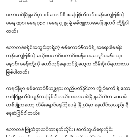
ဘောလခဲမြို့နယ်မှာ စစ်ကောင်စီ အခြေစိုက်တပ်စခန်းတွေဖြစ်တဲ့
ခမရ ၄၃၀၊ ခမရ ၃၃၇ ၊ ခမရ ၄၂၉ နဲ့ စစ်ဗျူဟာအခြေချတပ် တို့ရှိပါ
တယ်။
ဘောလခဲခရိုင်အတွင်းမှာရှိတဲ့ စစ်ကောင်စီတပ်ရဲ့ အရေးပါစခန်း
ကုန်းတွေဖြစ်တဲ့ မယ့်စလောင်းတောင်စခန်း၊ ရေကျော်စခန်း၊ ထူး
ချောင်း စခန်းတို့ကို တော်လှန်ရေးတပ်ဖွဲ့တွေက သိမ်းပိုက်ရထားတာ
ဖြစ်ပါတယ်။
ကရင်နီမှာ စစ်ကောင်စီယန္တရား လည်ပတ်နိုင်တာ လွိုင်ကော် နဲ့ ဘော
လခဲမြို့နယ်ပဲကျန်တာဖြစ်ပါတယ်။ ဘောလခဲမြို့နယ်ထဲက ဒေသခံ
တစ်ချို့ကတော့ တိမ်းရှောင်နေကြပေမဲ့ မြို့ထဲမှာ နေထိုင်သူလည်း ရှိ
နေဆဲဖြစ်ပါတယ်။
‌ဘောလခဲ မြို့ထဲမှာအင်တာနက်လိုင်း ၊ ဆက်သွယ်ရေးလိုင်း