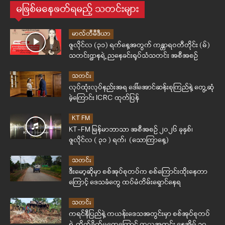
မဖြစ်မနေဖတ်ရမည့် သတင်းများ
မာလ်တီမီဒီယာ
ဇူလိုင်လ (၃၁) ရက်နေ့အတွက် ကန္တာရဝတီတိုင်း (မ်)
သတင်းဌာနရဲ့ ညနေခင်းရုပ်သံသတင်း အစီအစဉ်
သတင်း
လုပ်ထုံးလုပ်နည်းအရ ဒေါ်အောင်ဆန်းစုကြည်နဲ့ တွေ့ဆုံ
ခဲ့ကြောင်း ICRC ထုတ်ပြန်
KT FM
KT-FM မြန်မာဘာသာ အစီအစဉ် ၂၀၂၆ ခုနှစ်၊
ဇူလိုင်လ ( ၃၁ ) ရက်၊ (သောကြာနေ့)
သတင်း
ဒီးမော့ဆိုမှာ စစ်အုပ်စုတပ်က စစ်ကြောင်းထိုးနေတာ
ကြောင့် ဒေသခံတွေ ထပ်မံတိမ်းရှောင်နေရ
သတင်း
ကရင်နီပြည်နဲ့ ကယန်းဒေသအတွင်းမှာ စစ်အုပ်စုတပ်
ရဲ့ တိုက်ခိုက်မှုတွေကြောင့် တလအတွင်း နေအိမ် ၁၀