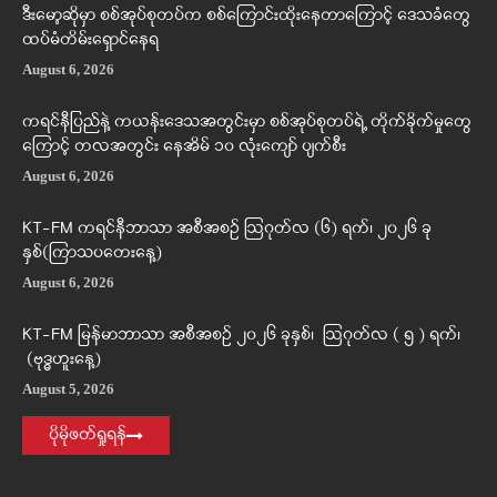
ဒီးမော့ဆိုမှာ စစ်အုပ်စုတပ်က စစ်ကြောင်းထိုးနေတာကြောင့် ဒေသခံတွေ
ထပ်မံတိမ်းရှောင်နေရ
August 6, 2026
ကရင်နီပြည်နဲ့ ကယန်းဒေသအတွင်းမှာ စစ်အုပ်စုတပ်ရဲ့ တိုက်ခိုက်မှုတွေ
ကြောင့် တလအတွင်း နေအိမ် ၁၀ လုံးကျော် ပျက်စီး
August 6, 2026
KT-FM ကရင်နီဘာသာ အစီအစဉ် ဩဂုတ်လ (၆) ရက်၊ ၂၀၂၆ ခု
နှစ်(ကြာသပတေးနေ့)
August 6, 2026
KT-FM မြန်မာဘာသာ အစီအစဉ် ၂၀၂၆ ခုနှစ်၊ ဩဂုတ်လ ( ၅ ) ရက်၊
(ဗုဒ္ဓဟူးနေ့)
August 5, 2026
ပိုမိုဖတ်ရှုရန်