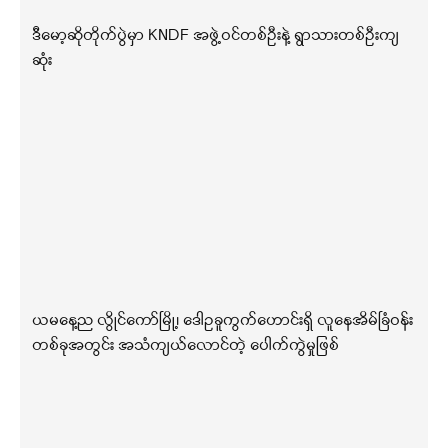
ဒီမော့ဆိုတိုက်ပွဲမှာ KNDF အဖွဲ့ဝင်တစ်ဦးနဲ့ ရွာသားတစ်ဦးကျ
ဆုံး
ယမနေ့ည လွိုင်ကော်မြို့၊ ဒေါဥခူကွက်ဟောင်းရှိ လူနေအိမ်ခြံဝန်း
တစ်ခုအတွင်း အသံကျယ်လောင်တဲ့ ပေါက်ကွဲမှုဖြစ်