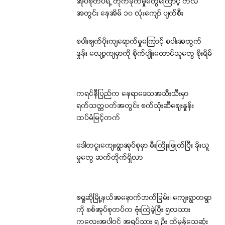
အုပ်စုတပ်ရဲ့ တိုက်ခိုက်မှုတွေကြောင့် တလ
အတွင်း နေအိမ် ၁၀ လုံးကျော် ပျက်စီး
စပါးဖျက်ပိုးကျရောက်မှုကြောင့် စပါးအထွက်
နှုန်း လျော့ကျမှာကို စိုက်ပျိုးတောင်သူတွေ စိုးရိမ်
ကရင်နီပြည်က နေရာဒေသအသီးသီးမှာ
ရက်သတ္တပတ်အတွင်း စက်သုံးဆီဈေးနှုန်း
ထပ်မံမြင့်တက်
ဒေါတငူးကျေးရွာအုပ်စုမှာ မီးကြိုးဖြုတ်ပြီး ခိုးယူ
မှုတွေ ဆက်တိုက်ရှိလာ
ဖရူဆိုမြို့နယ်အနောက်ဘက်ခြမ်း၊ ကျေးရွာတရွာ
ကို စစ်အုပ်စုတပ်က ဗုံးကြဲခဲ့ပြီး ၅လသား
ကလေးအပါဝင် အရပ်သား ၅ ဦး ထိမှန်သေဆုံး