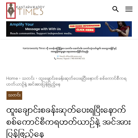
Home
သတင်း
ထူးချောင်းစခန်းဆုတ်ပေးရပြီးနောက် စစ်ကောင်စီကရ
ဟတ်ယာဥ်နဲ့ အင်အားပြန်ဖြည့်နေ
သတင်း
ထူးချောင်းစခန်းဆုတ်ပေးရပြီးနောက်
စစ်ကောင်စီကရဟတ်ယာဥ်နဲ့ အင်အား
ပြန်ဖြည့်နေ