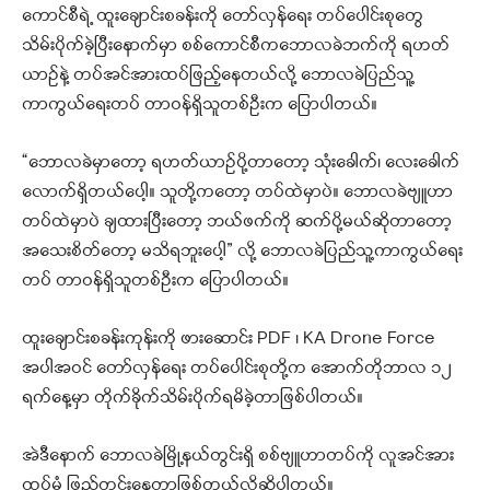
ကောင်စီရဲ့ ထူးချောင်းစခန်းကို တော်လှန်ရေး တပ်‌ပေါင်းစုတွေ
သိမ်းပိုက်ခဲ့ပြီးနောက်မှာ စစ်ကောင်စီကဘောလခဲဘက်ကို ရဟတ်
ယာဥ်နဲ့ တပ်အင်အားထပ်ဖြည့်နေတယ်လို့ ဘောလခဲပြည်သူ့
ကာကွယ်ရေးတပ် တာဝန်ရှိသူတစ်ဦးက ပြောပါတယ်။
“ဘောလခဲမှာတော့ ရဟတ်ယာဥ်ပို့တာတော့ သုံးခေါက်၊ လေးခေါက်
လောက်ရှိတယ်ပေါ့။ သူတို့ကတော့ တပ်ထဲမှာပဲ။ ဘောလခဲဗျူဟာ
တပ်ထဲမှာပဲ ချထားပြီးတော့ ဘယ်ဖက်ကို ဆက်ပို့မယ်ဆိုတာတော့
အသေးစိတ်တော့ မသိရဘူးပေါ့” လို့ ဘောလခဲပြည်သူ့ကာကွယ်ရေး
တပ် တာဝန်ရှိသူတစ်ဦးက ပြောပါတယ်။
ထူးချောင်းစခန်းကုန်းကို ဖားဆောင်း PDF ၊ KA Drone Force
အပါအဝင် တော်လှန်ရေး တပ်ပေါင်းစုတို့က အောက်တိုဘာလ ၁၂
ရက်နေ့မှာ တိုက်ခိုက်သိမ်းပိုက်ရမိခဲ့တာဖြစ်ပါတယ်။
အဲဒီနောက် ဘောလခဲမြို့နယ်တွင်းရှိ စစ်ဗျူဟာတပ်ကို လူအင်အား
ထပ်မံ ဖြည့်တင်းနေတာဖြစ်တယ်လို့ဆိုပါတယ်။