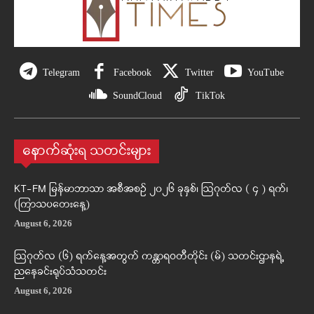
Telegram
Facebook
Twitter
YouTube
SoundCloud
TikTok
နောက်ဆုံးရ သတင်းများ
KT-FM မြန်မာဘာသာ အစီအစဉ် ၂၀၂၆ ခုနှစ်၊ ဩဂုတ်လ ( ၄ ) ရက်၊
(ကြာသပတေးနေ့)
August 6, 2026
ဩဂုတ်လ (၆) ရက်နေ့အတွက် ကန္တာရဝတီတိုင်း (မ်) သတင်းဌာနရဲ့
ညနေခင်းရုပ်သံသတင်း
August 6, 2026