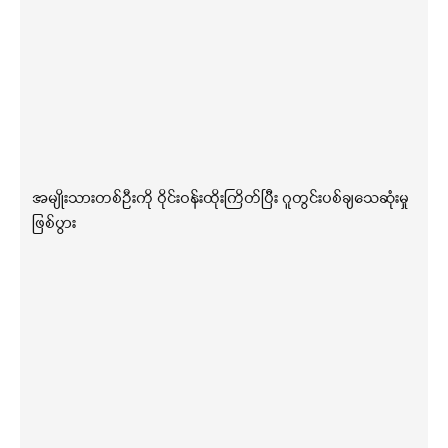
အမျိုးသားတစ်ဦးကို ဝိုင်းဝန်းထိုးကြိတ်ပြီး ဂူတွင်းပစ်ချသေဆုံးမှု
ဖြစ်ပွား