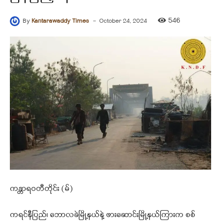
-
546
By
Kantarawaddy Times
October 24, 2024
ကန္တာရဝတီတိုင်း (မ်)
ကရင်နီပြည်၊ ဘောလခဲမြို့နယ်နဲ့ ဖားဆောင်းမြို့နယ်ကြားက စစ်