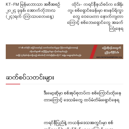
KT-FM မြန်မာဘာသာ အစီအစဉ်
ထိုင်း- ကရင်နီနယ်စပ်က ဒေါနိုး
၂၀၂၄ ခုနှစ်၊ အောက်တိုဘာလ
ကူး စစ်ရှောင်စခန်းမှာ စားနပ်ရိက္ခာ
(၂၄)ရက် (ကြာသပတေးနေ့)
တွေ ဝေပေးတာ နောက်ကျတာ
ကြောင့် စစ်ဘေးရှောင်တွေ အခက်
ကြုံနေရ
ဆက်စပ်သတင်းများ
ဒီးမော့ဆိုမှာ စစ်အုပ်စုတပ်က စစ်ကြောင်းထိုးနေ
တာကြောင့် ဒေသခံတွေ ထပ်မံတိမ်းရှောင်နေရ
ကရင်နီပြည်နဲ့ ကယန်းဒေသအတွင်းမှာ စစ်