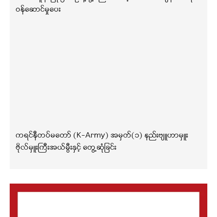
ဝန်ဆောင်မှုပေး
ကရင်နီတပ်မတော် (K-Army) အမှတ်(၁) နည်းဗျူဟာမှူး
ဗိုလ်မှူးကြီးအယ်မွီးနှင့် တွေ့ဆုံခြင်း