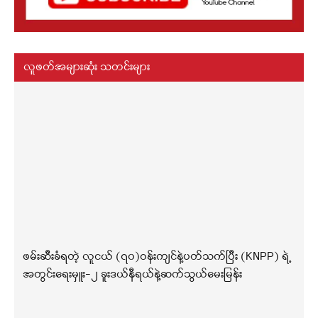
လူဖတ်အများဆုံး သတင်းများ
ဖမ်းဆီးခံရတဲ့ လူငယ် (၇၀)ဝန်းကျင်နဲ့ပတ်သက်ပြီး (KNPP) ရဲ့
အတွင်းရေးမှူး-၂ ခူးဒယ်နီရယ်နဲ့ဆက်သွယ်မေးမြန်း