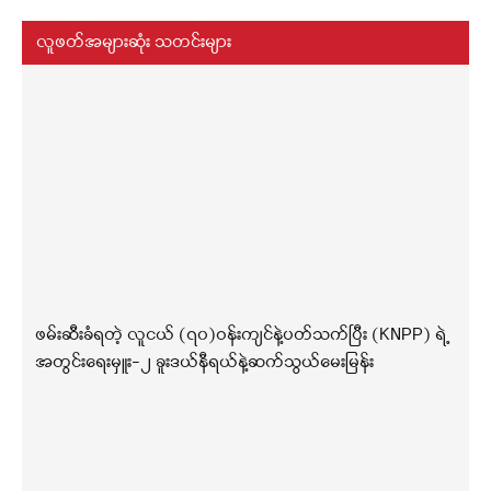
လူဖတ်အများဆုံး သတင်းများ
ဖမ်းဆီးခံရတဲ့ လူငယ် (၇၀)ဝန်းကျင်နဲ့ပတ်သက်ပြီး (KNPP) ရဲ့
အတွင်းရေးမှူး-၂ ခူးဒယ်နီရယ်နဲ့ဆက်သွယ်မေးမြန်း