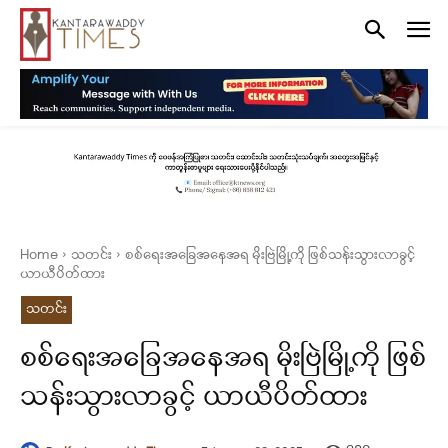
Home
သတင်း
စစ်ရေးအခြေအနေအရ မိုးဗြဲမြို့ကို ဖြစ်သန်းသွားလာခွင့်
ယာယီပိတ်ထား
သတင်း
စစ်ရေးအခြေအနေအရ မိုးဗြဲမြို့ကို ဖြစ်
သန်းသွားလာခွင့် ယာယီပိတ်ထား