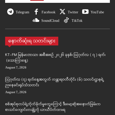
Telegram
Facebook
Twitter
YouTube
SoundCloud
TikTok
နောက်ဆုံးရ သတင်းများ
KT-FM မြန်မာဘာသာ အစီအစဉ် ၂၀၂၆ ခုနှစ်၊ ဩဂုတ်လ ( ၇ ) ရက်၊
(သောကြာနေ့)
August 7, 2026
ဩဂုတ်လ (၇) ရက်နေ့အတွက် ကန္တာရဝတီတိုင်း (မ်) သတင်းဌာနရဲ့
ညနေခင်းရုပ်သံသတင်း
August 7, 2026
စစ်အုပ်စုတပ်ရဲ့တိုက်ခိုက်မှုတွေကြောင့် ဒီးမော့ဆိုအနောက်ခြမ်းက
စာသင်ကျောင်းတချို့ကို ယာယီပိတ်ထားရ