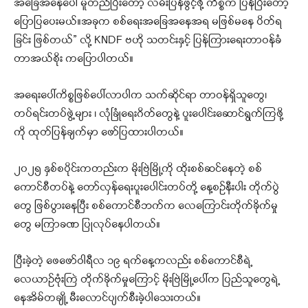
အခြေအနေပေါ် မူတည်ပြီးတော့ လမ်းပြန်ဖွင့်ဖို့ ကိစ္စက ပြန်ပြီးတော့
ပြောပြပေးမယ်။အခုက စစ်ရေးအခြေအနေအရ မဖြစ်မနေ ပိတ်ရ
ခြင်း ဖြစ်တယ်” လို့ KNDF ဗဟို သတင်းနှင့် ပြန်ကြားရေးတာဝန်ခံ
တာအယ်စိုး ကပြောပါတယ်။
အရေးပေါ်ကိစ္စဖြစ်ပေါ်လာပါက သက်ဆိုင်ရာ တာဝန်ရှိသူတွေ၊
တပ်ရင်းတပ်ဖွဲ့များ ၊ လုံခြုံရေးဂိတ်တွေနဲ့ ပူးပေါင်းဆောင်ရွက်ကြဖို့
ကို ထုတ်ပြန်ချက်မှာ ဖော်ပြထားပါတယ်။
၂၀၂၅ နှစ်စပိုင်းကတည်းက မိုးဗြဲမြို့ကို ထိုးစစ်ဆင်နေတဲ့ စစ်
ကောင်စီတပ်နဲ့ တော်လှန်ရေးပူးပေါင်းတပ်တို့ နေ့စဉ်နီးပါး တိုက်ပွဲ
တွေ ဖြစ်ပွားနေပြီး စစ်ကောင်စီဘက်က လေကြောင်းတိုက်ခိုက်မှု
တွေ မကြာခဏ ပြုလုပ်နေပါတယ်။
ပြီးခဲ့တဲ့ ဖေဖော်ဝါရီလ ၁၉ ရက်နေ့ကလည်း စစ်ကောင်စီရဲ့
လေယာဉ်ဗုံးကြဲ တိုက်ခိုက်မှုကြောင့် မိုးဗြဲမြို့ပေါ်က ပြည်သူတွေရဲ့
နေအိမ်တချို့ မီးလောင်ပျက်စီးခဲ့ပါသေးတယ်။