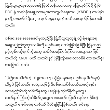
ပြည်သူလူထုတွေအနေနဲ့ ဖြတ်သန်းသွားလာမှု မပြုလုပ်ကြဖို့ မိုးဗြဲ
PDF နဲ့ ကရင်နီအမျိုးသားများကာကွယ်ရေးတပ် (KNDF ) တပ်ရင်း
၃ တို့ ဖေဖော်ဝါရီလ ၂၁ ရက်နေ့မှာ ပူးတွဲအသိပေးထုတ်ပြန်ထားပါ
တယ်။
စစ်ရေးအခြေအနေပေါ်မူတည်ပြီး ပြည်သူလူထုရဲ့ လုံခြုံရေးအရ
အများပြည်သူသွားလမ်းကို မဖြစ်မနေ ပိတ်ရခြင်းဖြစ်ပြီး ပြန်လည်
ဖွင့်လှစ်မယ့်ရက်ကိုတော့ ထပ်မံအကြောင်းကြားပေးသွားမှာ ဖြစ်
တယ်လို့ KNDF ဗဟို သတင်းနှင့် ပြန်ကြားရေးတာဝန်ခံ တာအယ်စိုး
ကပြောပါတယ်။
“မိုးဗြဲလမ်းပိတ်တဲ့ ကိစ္စကတော့ လုံခြုံရေးအရ မဖြစ်နေ ပိတ်ရတဲ့
ကိစ္စပဲ ဖြစ်တယ်။ အထူးသဖြင့် ဒီစစ်ကောင်စီဘက်ကပေါ့နော်။
လေကြောင်းတိုက်ခိုက်မှုတွေ ၊ ဒရုန်းနဲ့ တိုက်ခိုက်မှုတွေ ၊
လက်နက်ကြီးတိုက်ခိုက်မှုတွေက အဆက်မပြတ် လုပ်လာနိုင်တဲ့
အတွက် မဖြစ်မနေ လမ်းကို ပိတ်ရခြင်းဖြစ်တယ်။ စစ်ရေး