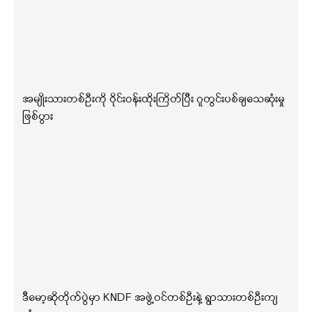
အမျိုးသားတစ်ဦးကို ဝိုင်းဝန်းထိုးကြိတ်ပြီး ဂူတွင်းပစ်ချသေဆုံးမှု
ဖြစ်ပွား
ဒီမော့ဆိုတိုက်ပွဲမှာ KNDF အဖွဲ့ဝင်တစ်ဦးနဲ့ ရွာသားတစ်ဦးကျ