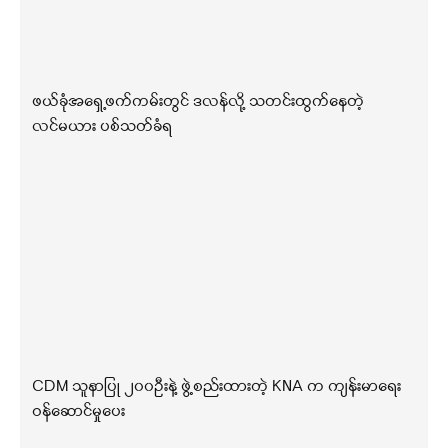
ဖယ်ခုံအရှေ့ဖက်ကမ်းတွင် ဒလန်လို့ သတင်းထွက်နေတဲ့
လင်မယား ပစ်သတ်ခံရ
CDM သူနာပြု ၂၀၀ဦးနဲ့ ဖွဲ့စည်းထားတဲ့ KNA က ကျန်းမာရေး
ဝန်ဆောင်မှုပေး