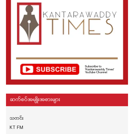
ဆက်စပ်အမျိုးအစားများ
သတင်း
KT FM