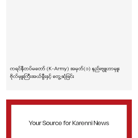
ကရင်နီတပ်မတော် (K-Army) အမှတ်(၁) နည်းဗျူဟာမှူး
ဗိုလ်မှူးကြီးအယ်မွီးနှင့် တွေ့ဆုံခြင်း