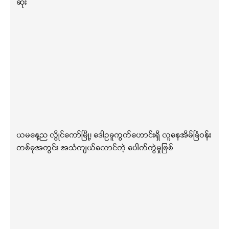
ဆုံး
ယမနေ့ည လွိုင်ကော်မြို့၊ ဒေါဥခူကွက်ဟောင်းရှိ လူနေအိမ်ခြံဝန်း
တစ်ခုအတွင်း အသံကျယ်လောင်တဲ့ ပေါက်ကွဲမှုဖြစ်