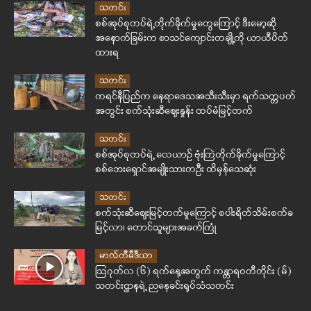
သတင်း
စစ်အုပ်စုတပ်ရဲ့တိုက်ခိုက်မှုတွေကြောင့် ဒီးမော့ဆို
အနောက်ခြမ်းက စာသင်ကျောင်းတချို့ကို ယာယီပိတ်
ထားရ
သတင်း
ကရင်နီပြည်က နေရာဒေသအသီးသီးမှာ ရက်သတ္တပတ်
အတွင်း စက်သုံးဆီဈေးနှုန်း ထပ်မံမြင့်တက်
သတင်း
စစ်အုပ်စုတပ်ရဲ့ လေယာဉ် ဗုံးကြဲတိုက်ခိုက်မှုကြောင့်
စစ်ဘေးရှောင်အမျိုးသားတဦး ထိမှန်သေဆုံး
သတင်း
စက်သုံးဆီဈေးမြင့်တက်မှုကြောင့် စပါးရိတ်သိမ်းစက်ခ
မြင့်လာ၊ တောင်သူများအခက်ကြုံ
မာလ်တီမီဒီယာ
ဩဂုတ်လ (၆) ရက်နေ့အတွက် ကန္တာရဝတီတိုင်း (မ်)
သတင်းဌာနရဲ့ ညနေခင်းရုပ်သံသတင်း