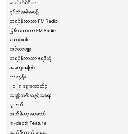
မာလ်တီမီဒီယာ
ရုပ်သံအစီအစဉ်
ကရင်နီဘာသာ FM Radio
မြန်မာဘာသာ FM Radio
ဆောင်းပါး
အင်တာဗျူး
ကရင်နီဘာသာ ရေဒီယို
အတွေးအမြင်
ကာတွန်း
၂၀၂၅ ရွေးကောက်ပွဲ
အမျိုးသမီးအခွင့်အရေး
ဂျာနယ်
အယ်ဒီတာ့အာဘော်
In-depth Feature
အယ်ဒီတာ့ထံ ပေးစာ