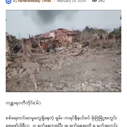
-
382
By
Kantarawaddy Times
February 23, 2025
ကန္တာရဝတီတိုင်း(မ်)
စစ်ရေးတင်းမာမှုတွေရှိနေတဲ့ ရှမ်း-ကရင်နီနယ်စပ် မိုးဗြဲမြို့အတွင်း
ဖေဖော်ဝါရီလ ၂၄ ရက်နေ့ကစပြီး၂၈ ရက်နေ့အထိ ၅ ရက်အတွင်း