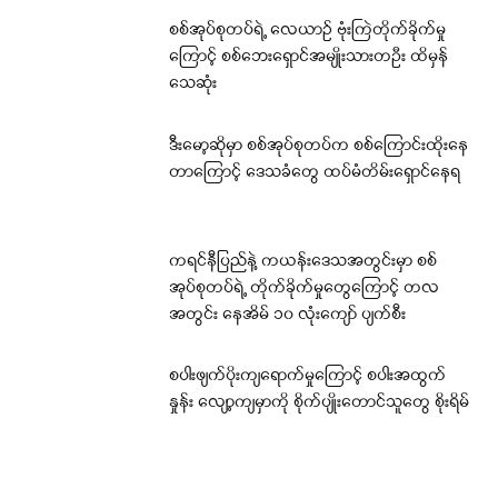
စစ်အုပ်စုတပ်ရဲ့ လေယာဉ် ဗုံးကြဲတိုက်ခိုက်မှု
ကြောင့် စစ်ဘေးရှောင်အမျိုးသားတဦး ထိမှန်
သေဆုံး
ဒီးမော့ဆိုမှာ စစ်အုပ်စုတပ်က စစ်ကြောင်းထိုးနေ
တာကြောင့် ဒေသခံတွေ ထပ်မံတိမ်းရှောင်နေရ
ကရင်နီပြည်နဲ့ ကယန်းဒေသအတွင်းမှာ စစ်
အုပ်စုတပ်ရဲ့ တိုက်ခိုက်မှုတွေကြောင့် တလ
အတွင်း နေအိမ် ၁၀ လုံးကျော် ပျက်စီး
စပါးဖျက်ပိုးကျရောက်မှုကြောင့် စပါးအထွက်
နှုန်း လျော့ကျမှာကို စိုက်ပျိုးတောင်သူတွေ စိုးရိမ်