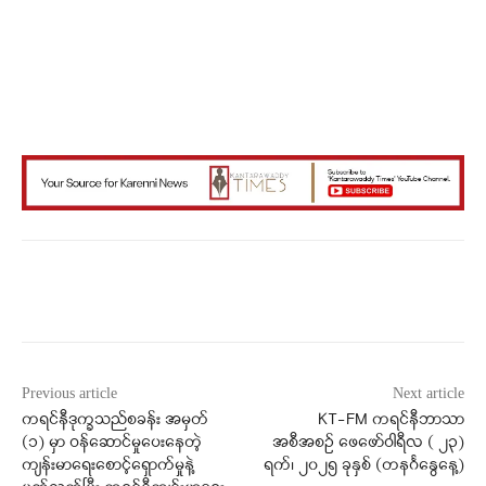
Facebook
X
WhatsApp
Previous article
Next article
ကရင်နီဒုက္ခသည်စခန်း အမှတ်
KT-FM ကရင်နီဘာသာ
(၁) မှာ ဝန်ဆောင်မှုပေးနေတဲ့
အစီအစဉ် ဖေဖော်ဝါရီလ ( ၂၃)
ကျန်းမာရေးစောင့်ရှောက်မှုနဲ့
ရက်၊ ၂၀၂၅ ခုနှစ် (တနင်္ဂနွေနေ့)