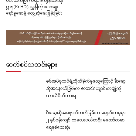
ပတ်သက်ပြီး ကရင်နီကျန်းမာရေး
ဌာန(KnHD) ညွှန်ကြားရေးမှူး
နော်ခူဖောနဲ့ တွေ့ဆုံမေးမြန်းခြင်း
ဆက်စပ်သတင်းများ
စစ်အုပ်စုတပ်ရဲ့တိုက်ခိုက်မှုတွေကြောင့် ဒီးမော့
ဆိုအနောက်ခြမ်းက စာသင်ကျောင်းတချို့ကို
ယာယီပိတ်ထားရ
ဒီးမော့ဆိုအနောက်ဘက်ခြမ်းက ချောင်းတခုမှာ
၂ နှစ်ဝန်းကျင် ကလေးငယ်တဦး မတော်တဆ
ရေနစ်သေဆုံး