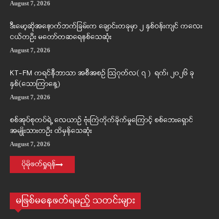
August 7, 2026
ဒီးမော့ဆိုအနောက်ဘက်ခြမ်းက ချောင်းတခုမှာ ၂ နှစ်ဝန်းကျင် ကလေး
ငယ်တဦး မတော်တဆရေနစ်သေဆုံး
August 7, 2026
KT-FM ကရင်နီဘာသာ အစီအစဉ် ဩဂုတ်လ( ၇ ) ရက်၊ ၂၀၂၆ ခု
နှစ်(သောကြာနေ့)
August 7, 2026
စစ်အုပ်စုတပ်ရဲ့ လေယာဉ် ဗုံးကြဲတိုက်ခိုက်မှုကြောင့် စစ်ဘေးရှောင်
အမျိုးသားတဦး ထိမှန်သေဆုံး
August 7, 2026
ပိုမိုဖတ်ရှုရန်
မဖြစ်မနေဖတ်ရမည့် သတင်းများ