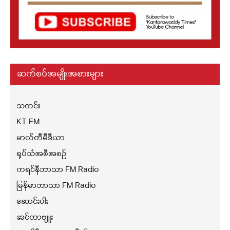
ဆက်စပ်အမျိုးအစားများ
သတင်း
KT FM
မာလ်တီမီဒီယာ
ရုပ်သံအစီအစဉ်
ကရင်နီဘာသာ FM Radio
မြန်မာဘာသာ FM Radio
ဆောင်းပါး
အင်တာဗျူး