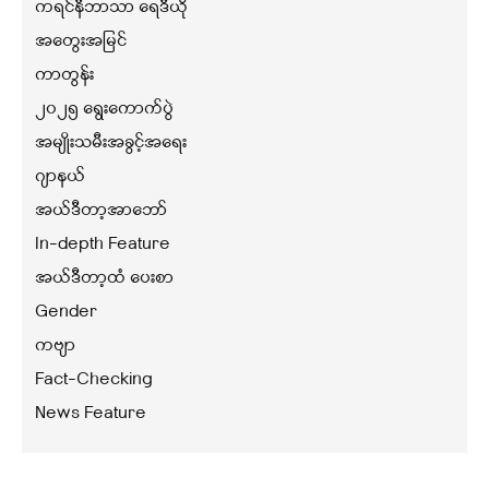
ကရင်နီဘာသာ ရေဒီယို
အတွေးအမြင်
ကာတွန်း
၂၀၂၅ ရွေးကောက်ပွဲ
အမျိုးသမီးအခွင့်အရေး
ဂျာနယ်
အယ်ဒီတာ့အာဘော်
In-depth Feature
အယ်ဒီတာ့ထံ ပေးစာ
Gender
ကဗျာ
Fact-Checking
News Feature