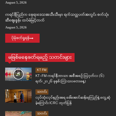
August 5, 2026
ကရင်နီပြည်က နေရာဒေသအသီးသီးမှာ ရက်သတ္တပတ်အတွင်း စက်သုံး
ဆီဈေးနှုန်း ထပ်မံမြင့်တက်
August 5, 2026
ပိုမိုဖတ်ရှုရန်
မဖြစ်မနေဖတ်ရမည့် သတင်းများ
KT FM
KT-FM ကရင်နီဘာသာ အစီအစဉ် ဩဂုတ်လ (၆)
ရက်၊ ၂၀၂၆ ခုနှစ်(ကြာသပတေးနေ့)
သတင်း
လုပ်ထုံးလုပ်နည်းအရ ဒေါ်အောင်ဆန်းစုကြည်နဲ့ တွေ့ဆုံ
ခဲ့ကြောင်း ICRC ထုတ်ပြန်
သတင်း