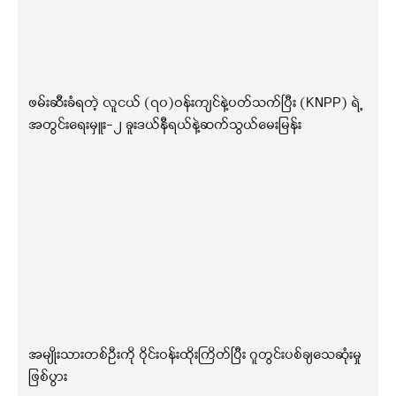
ဖမ်းဆီးခံရတဲ့ လူငယ် (၇၀)ဝန်းကျင်နဲ့ပတ်သက်ပြီး (KNPP) ရဲ့
အတွင်းရေးမှူး-၂ ခူးဒယ်နီရယ်နဲ့ဆက်သွယ်မေးမြန်း
အမျိုးသားတစ်ဦးကို ဝိုင်းဝန်းထိုးကြိတ်ပြီး ဂူတွင်းပစ်ချသေဆုံးမှု
ဖြစ်ပွား