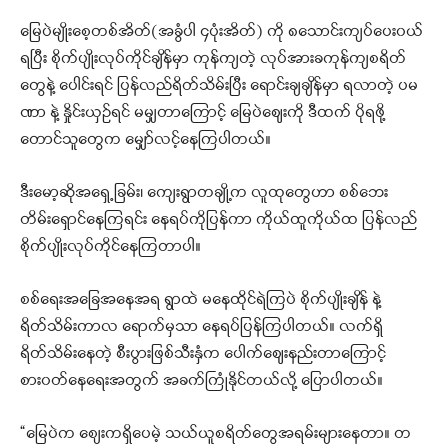
မြေပဲမျိုးစေ့တစ်အိတ်(အခွံပါ ၄ပုံးအိတ်) ကို ၈သောင်းကျပ်ပေး၀ယ်
ရပြီး စိုက်ပျိုးလုပ်ကိုင်ချိန်မှာ ကုန်ကျတဲ့ လုပ်အားခကုန်ကျစရိတ်
တွေနဲ့ ပေါင်းရင် ပြန်လည်ရိတ်သိမ်းပြီး ရောင်းချချိန်မှာ ရလာတဲ့ ပမ
ဏာ နဲ့ နှိုင်းယှဉ်ရင် မမျှတာကြောင့် မြေပဲဈေးကို ဒီထက် ပိုရဖို့
တောင်သူတွေက မျှော်လင့်နေကြပါတယ်။
ဒီးမော့ဆိုအရှေ့ခြမ်း၊ ကျေးရွာတချို့က လူထုတွေဟာ စစ်ဘေး
တိမ်းရှောင်နေကြရင်း နေရပ်ကိုပြန်ကာ ကိုယ်ထူကိုယ်ထ ပြန်လည်
စိုက်ပျိုးလုပ်ကိုင်နေကြတာပါ။
စစ်ရေးအခြေအနေအရ ရွာထဲ မနေထိုင်ရဲကြပဲ စိုက်ပျိုးချိန် နဲ့
ရိတ်သိမ်းကာလ ရောက်မှသာ နေရပ်ပြန်ကြပါတယ်။ လက်ရှိ
ရိတ်သိမ်းနေတဲ့ စီးပွားဖြစ်သီးနှံက ပေါက်ဈေးနည်းတာကြောင့်
စား၀တ်နေရေးအတွက် အခက်ကြုံနိုင်တယ်လို့ ပြောပါတယ်။
“မြေပဲက စျေးကရှိပေမဲ့ သယ်ယူစရိတ်တွေအရမ်းများနေတာ။ တ