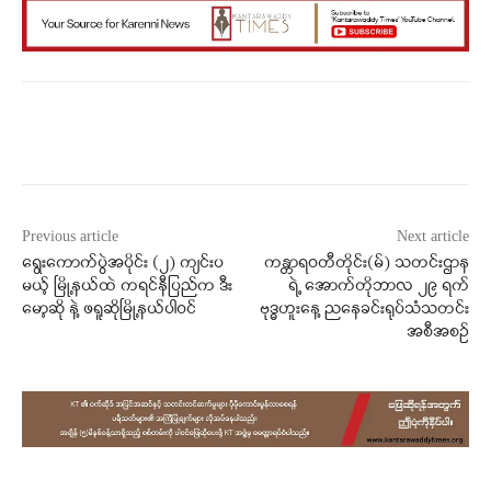
Facebook
X
WhatsApp
Previous article
Next article
ရွေးကောက်ပွဲအပိုင်း (၂) ကျင်းပ
ကန္တာရဝတီတိုင်း(မ်) သတင်းဌာန
မယ့် မြို့နယ်ထဲ ကရင်နီပြည်က ဒီး
ရဲ့ အောက်တိုဘာလ ၂၉ ရက်
မော့ဆို နဲ့ ဖရူဆိုမြို့နယ်ပါဝင်
ဗုဒ္ဓဟူးနေ့ ညနေခင်းရုပ်သံသတင်း
အစီအစဉ်