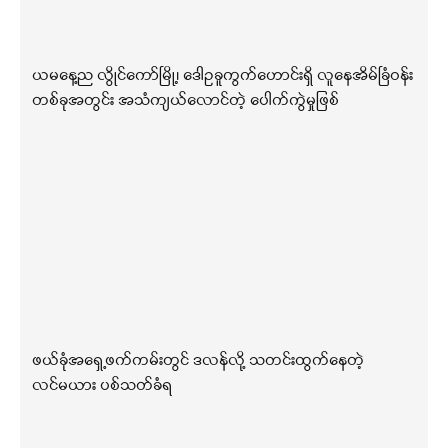
ယမနေ့ည လွိုင်ကော်မြို့၊ ဒေါဥခူကွက်ဟောင်းရှိ လူနေအိမ်ခြံဝန်း
တစ်ခုအတွင်း အသံကျယ်လောင်တဲ့ ပေါက်ကွဲမှုဖြစ်
ဖယ်ခုံအရှေ့ဖက်ကမ်းတွင် ဒလန်လို့ သတင်းထွက်နေတဲ့
လင်မယား ပစ်သတ်ခံရ