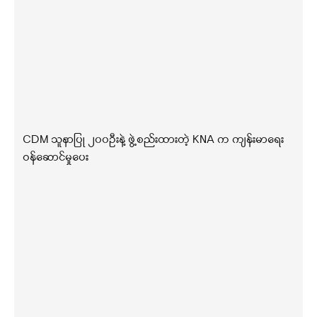
CDM သူနာပြု ၂၀၀ဦးနဲ့ ဖွဲ့စည်းထားတဲ့ KNA က ကျန်းမာရေး
ဝန်ဆောင်မှုပေး