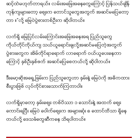
ဆင့်ထဲမဟုတ်တာရယ်။ လမ်းအခြေအနေတွေကြောင့် ပြန်သယ်ချိန်
ကုန်ကျများတော့ စျေးက တောင်သူတွေအတွက် အဆင်မပြေတော့
တာ ။”လို့ မြေပဲပွဲစားတစ်ဦးက ဆိုပါတယ်။
လက်ရှိ မြေပြင်လမ်းကြောင်းအခြေအနေအရ ပြည်သူတွေ
ကိုယ်တိုင်ကိုယ်ကျ သယ်ယူရောင်းချလို့အဆင်မပြေတဲ့အတွက်
ပွဲစားတွေက အိမ်တိုင်ရာရောက် လာရောက် ဝယ်ယူပေးနေတာ
ကြောင့် နှစ်ဦးနှစ်ဖက် အဆင်ပြေစေတယ်လို့ ဆိုပါတယ်။
ဒီးမော့ဆိုအရှေ့ခြမ်းက ပြည်သူတွေဟာ နှမ်းနဲ့ မြေပဲကို အဓိကထား
စီးပွားဖြစ် လုပ်ကိုင်စားသောက်ကြတာပါ။
လက်ရှိမှာတော့ နှမ်းစျေး တစ်ပိဿာ ၁ သောင်းနဲ့ အထက် စျေး
ကောင်းရပြီး မြေပဲ ပေါက်စျေးက အများဆုံး ၈ ထောင်ထိသာ ရှိနေ
တယ်လို့ ဒေသခံတွေဆီကနေ သိရပါတယ်။