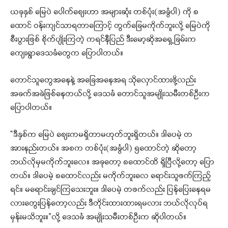
ယခုနှစ် မြေပဲ ပေါက်စျေးဟာ အများဆုံး တစ်ပုံး(အခွံပါ) ကို ၈
ထောင် ဝန်းကျင်သာရတာကြောင့် တွက်ခြေမကိုက်ဘူးလို့ မြေပဲကို
စီးပွားဖြစ် စိုက်ပျိုးကြတဲ့ ကရင်နီပြည် ဒီးမော့ဆိုအရှေ့ခြမ်းက
ကျေးရွာဒေသခံတွေက ပြောပါတယ်။
တောင်သူတွေအနေနဲ့ အခြေအနေအရ သိုလှောင်ထားဖို့လည်း
အခက်အခဲဖြစ်နေတယ်လို့ ဒေသခံ တောင်သူအမျိုးသမီးတစ်ဦးက
ပြောပါတယ်။
“ဒီနှစ်က မြေပဲ စျေးကမရှိတာမဟုတ်ဘူးရှိတယ်။ ဒါပေမဲ့ တ
အားနည်းတယ်။ အစက တစ်ပုံး(အခွံပါ) ၅ထောင်တဲ့ ဆိုတော့
ဘယ်လိုမှမကိုက်ဘူးလေ။ အခုတော့ ၈ထောင်ထိ ရှိပြီလို့တော့ ပြော
တယ်။ ဒါပေမဲ့ ၈ထောင်လည်း မကိုက်ဘူးလေ ရောင်းသူဖက်ကြည့်
ရင်။ မရောင်းချင်ကြသေးဘူး။ ဒါပေမဲ့ တဖက်လည်း ပြန်ပြေးနေရမ
လားတွေးပြန်တော့လည်း ဒီတိုင်းထားထားရမလား ဘယ်လိုလုပ်ရ
မှန်းမသိဘူး။”လို့ ဒေသခံ အမျိုးသမီးတစ်ဦးက ဆိုပါတယ်။