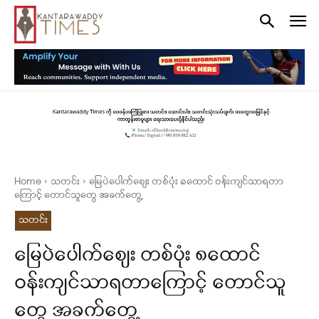
Home
သတင်း
မြေပဲပေါက်စျေး တစ်ပုံး ၈ထောင် ဝန်းကျင်သာရတာ
ကြောင့် တောင်သူတွေ အခက်တွေ့
သတင်း
မြေပဲပေါက်စျေး တစ်ပုံး ၈ထောင်
ဝန်းကျင်သာရတာကြောင့် တောင်သူ
တွေ အခက်တွေ့