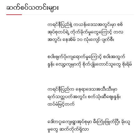
ဆက်စပ်သတင်းများ
ကရင်နီပြည်နဲ့ ကယန်းဒေသအတွင်းမှာ စစ်
အုပ်စုတပ်ရဲ့ တိုက်ခိုက်မှုတွေကြောင့် တလ
အတွင်း နေအိမ် ၁၀ လုံးကျော် ပျက်စီး
စပါးဖျက်ပိုးကျရောက်မှုကြောင့် စပါးအထွက်
နှုန်း လျော့ကျမှာကို စိုက်ပျိုးတောင်သူတွေ စိုးရိမ်
ကရင်နီပြည်က နေရာဒေသအသီးသီးမှာ
ရက်သတ္တပတ်အတွင်း စက်သုံးဆီဈေးနှုန်း
ထပ်မံမြင့်တက်
ဒေါတငူးကျေးရွာအုပ်စုမှာ မီးကြိုးဖြုတ်ပြီး ခိုးယူ
မှုတွေ ဆက်တိုက်ရှိလာ