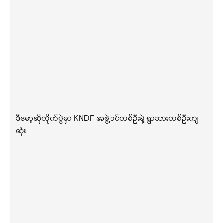
ဒီမော့ဆိုတိုက်ပွဲမှာ KNDF အဖွဲ့ဝင်တစ်ဦးနဲ့ ရွာသားတစ်ဦးကျ
ဆုံး