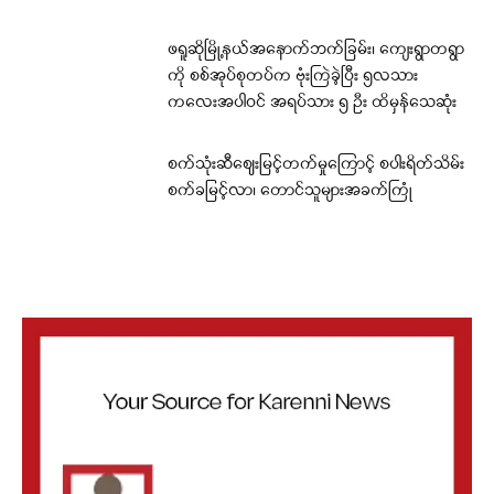
ဖရူဆိုမြို့နယ်အနောက်ဘက်ခြမ်း၊ ကျေးရွာတရွာ
ကို စစ်အုပ်စုတပ်က ဗုံးကြဲခဲ့ပြီး ၅လသား
ကလေးအပါဝင် အရပ်သား ၅ ဦး ထိမှန်သေဆုံး
စက်သုံးဆီဈေးမြင့်တက်မှုကြောင့် စပါးရိတ်သိမ်း
စက်ခမြင့်လာ၊ တောင်သူများအခက်ကြုံ