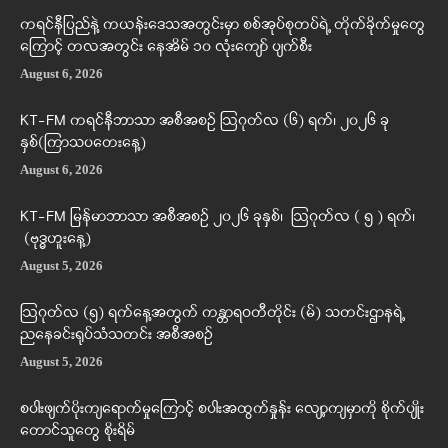
ကရင်နီပြည်နဲ့ ကယန်းဒေသအတွင်းမှာ စစ်အုပ်စုတပ်ရဲ့ တိုက်ခိုက်မှုတွေ
ကြောင့် တလအတွင်း နေအိမ် ၁၀ လုံးကျော် ပျက်စီး
August 6, 2026
KT-FM ကရင်နီဘာသာ အစီအစဉ် ဩဂုတ်လ (၆) ရက်၊ ၂၀၂၆ ခု
နှစ်(ကြာသပတေးနေ့)
August 6, 2026
KT-FM မြန်မာဘာသာ အစီအစဉ် ၂၀၂၆ ခုနှစ်၊ ဩဂုတ်လ ( ၅ ) ရက်၊
(ဗုဒ္ဓဟူးနေ့)
August 5, 2026
ဩဂုတ်လ (၅) ရက်နေ့အတွက် ကန္တာရဝတီတိုင်း (မ်) သတင်းဌာနရဲ့
ညနေခင်းရုပ်သံသတင်း အစီအစဉ်
August 5, 2026
စပါးဖျက်ပိုးကျရောက်မှုကြောင့် စပါးအထွက်နှုန်း လျော့ကျမှာကို စိုက်ပျိုး
တောင်သူတွေ စိုးရိမ်