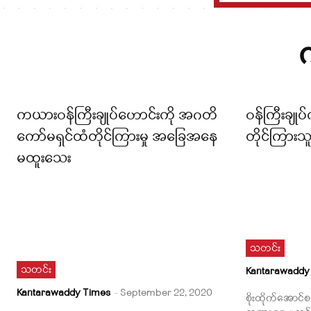
ကယားဝန်ကြီးချုပ်ဟောင်းကို အဂတိ
ဝန်ကြီးချု
ကော်မရှင်ထံတိုင်ကြားမှု အခြေအနေ
တိုင်ကြားသ
မထူးသေး
သတင်း
သတင်း
Kantarawaddy
Kantarawaddy Times
-
September 22, 2020
စိုးထိုက်အောင်စ