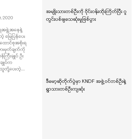
အမျိုးသားတစ်ဦးကို ဝိုင်းဝန်းထိုးကြိတ်ပြီး ဂူ
, 2020
တွင်းပစ်ချသေဆုံးမှုဖြစ်ပွား
အဖွဲ့အနေနဲ့
့ မြေပြန်ပေး
ြည်ထောင်စုအစိုးရ
းမှတ်ချက်ကို
ကြီးချုပ် ဦး
းချုပ်က
သူတို့ပေးတဲ့...
ဒီမော့ဆိုတိုက်ပွဲမှာ KNDF အဖွဲ့ဝင်တစ်ဦးနဲ့
ရွာသားတစ်ဦးကျဆုံး