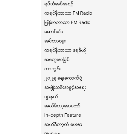
ရုပ်သံအစီအစဉ်
ကရင်နီဘာသာ FM Radio
မြန်မာဘာသာ FM Radio
ဆောင်းပါး
အင်တာဗျူး
ကရင်နီဘာသာ ရေဒီယို
အတွေးအမြင်
ကာတွန်း
၂၀၂၅ ရွေးကောက်ပွဲ
အမျိုးသမီးအခွင့်အရေး
ဂျာနယ်
အယ်ဒီတာ့အာဘော်
In-depth Feature
အယ်ဒီတာ့ထံ ပေးစာ