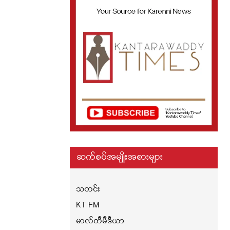
ဆက်စပ်အမျိုးအစားများ
သတင်း
KT FM
မာလ်တီမီဒီယာ