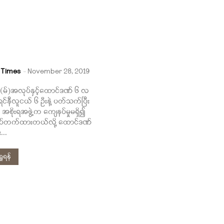
 Times
-
November 28, 2019
း(မ်)အလုပ်နှင့်ထောင်ဒဏ် ၆ လ
ရင်နီလူငယ် ၆ ဦးနဲ့ ပတ်သက်ပြီး
စိုးရအဖွဲ့က ကျေနပ်မှုမရှိ၍
ထပ်တက်ထားတယ်လို့ ထောင်ဒဏ်
...
ုရန်