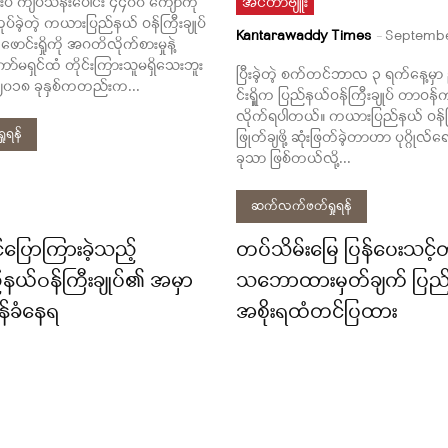
ပဲ ကျပ်သိန်းပေါင်း ၄၄၀၀ ကျော်ကို
အင်တာဗျူး
လုပ်ခဲ့တဲ့ ကယားပြည်နယ် ဝန်ကြီးချုပ်
Kantarawaddy Times
-
Septembe
င်းရှိုကို အဂတိလိုက်စားမှုနဲ့
ာ်မရှင်ထံ တိုင်းကြားသူမရှိသေးဘူး
ပြီးခဲ့တဲ့ စက်တင်ဘာလ ၃ ရက်နေ့မ
၂၀၁၈ ခုနှစ်ကတည်းက...
င်းရှိူက ပြည်နယ်ဝန်ကြီးချုပ် တာဝန်
လိုက်ရပါတယ်။ ကယားပြည်နယ် ဝန်ကြီ
ုရန်
ဖြုတ်ချဖို့ ဆုံးဖြတ်ခဲ့တာဟာ ပုဂ္ဂိုလ်ရ
ခုသာ ဖြစ်တယ်လို့...
ဆက်လက်ဖတ်ရှုရန်
်ပြောကြားခဲ့သည့်
တပ်သိမ်းမြေ ပြန်ပေးသင့်တ
ယ်ဝန်ကြီးချုပ်၏ အမှာ
သဘောထားမှတ်ချက် ပြည်
်ခံနေရ
အစိုးရထံတင်ပြထား