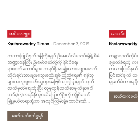
အင်တာဗျူး
သတင်း
Kantarawaddy Times
-
December 3, 2019
Kantarawaddy
ကယားပြည်နယ်ဝန်ကြီးချုပ် ဦးအယ်လ်ဖောင်းရှိုနဲ့ စီမံ
ကန္တာရဝတီတိုင်
ဘဏ္ဍာဝန်ကြီး ဦးမော်မော်တို့ကို နိုင်ငံရေး
ချမှတ်ခံရတဲ့ က
ရာဇဝတ်ကောင်များ၊ ကရင်နီ အမျိုးသားသစ္စာဖောက်၊
ကယားပြည်နယ် အ
တိုင်းရင်းသားများသွေးစည်းချစ်ကြည်ရေး၏ ရန်သူ
ပြင်ဆင်ချက် 
များ၊ ကျေးဇူးကန်းသူများအဖြစ် ကြေငြာချက်ထုတ်
ချမှတ်ခံထားရပြီး
လက်မှတ်ရေးထိုးပြီး လူမှုကွန်ယက်စာမျက်နှာပေါ်
တင်ခဲ့တဲ့ကရင်နီလူငယ်ခြောက်ဦးကို လွိုင်ကော်
ဆက်လက်ဖတ်ရှ
မြို့နယ်တရားရုံးက အလုပ်ကြမ်းနဲ့ထောင်ဒဏ်...
ဆက်လက်ဖတ်ရှုရန်