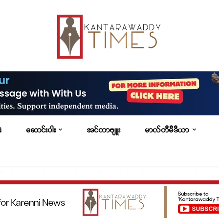
G
ဆောင်းပါး
အင်တာဗျူး
မာလ်တီမီဒီယာ