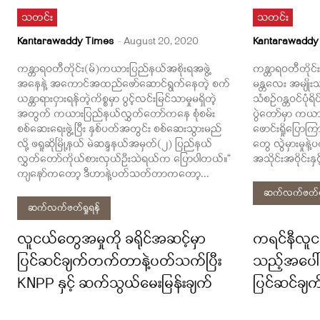
သတင်း
သတင်း
Kantarawaddy Times
-
August 20, 2020
Kantarawaddy
ကန္တာရဝတီတိုင်း(မ်)ကယားပြည်နယ်အစိုးရအဖွဲ့
ကန္တာရဝတီတိုင်
အနေနဲ့ အကောင်အထည်ဖော်ဆောင်ရွက်နေတဲ့ စက်
မန္တလေး အမျိုးသ
ယန္တာရားငှားရန်တဲ့ကိစ္စမှာ ပွင့်လင်းမြင်သာမှုမရှိတဲ့
သံစဉ်ဂန္တဝင်ပုံရိပ
အတွက် ကယားပြည်နယ်လွှတ်တော်ကနေ စုံစမ်း
ပွဲတော်မှာ ကယ
စစ်ဆေးရေးဖွဲ့ပြီး နှစ်ပတ်အတွင်း စစ်ဆေးသွားမည်
ဖောင်းရှိုပြော
လို့ ဖရူဆိုမြို့နယ် မဲဆန္ဒနယ်အမှတ်(၂) ပြည်နယ်
တွေ လွဲမှားမှုနဲ
လွှတ်တော်ကိုယ်စားလှယ်ဦးသဲရယ်က ပြောပါတယ်။“
အသိုင်းအဝိုင်းနှ
ကျနော်ကတော့ ဒီဟာနဲ့ပတ်သတ်တာကတော့...
ဆက်လက်ဖတ်ရှ
ဆက်လက်ဖတ်ရှုရန်
လူငယ်တွေအမှုကို ခရိုင်အဆင့်မှာ
ကရင်နီလူငယ
ပြင်ဆင်ချက်တက်တာနဲ့ပတ်သက်ပြီး
သည့်အပေါ်
KNPP နှင့် ဆက်သွယ်မေးမြန်းချက်
ပြင်ဆင်ချ