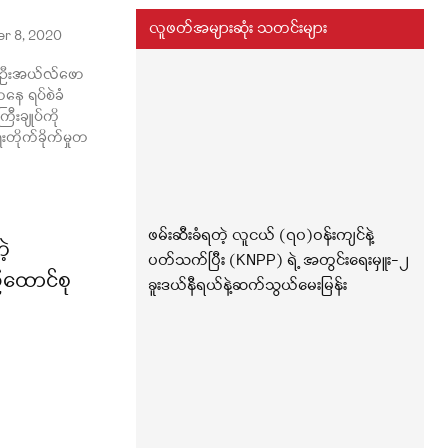
လူဖတ်အများဆုံး သတင်းများ
r 8, 2020
ှာ ဦးအယ်လ်ဖော
ကနေ ရပ်စဲခံ
းချုပ်ကို
ေးတိုက်ခိုက်မှုတ
ဖမ်းဆီးခံရတဲ့ လူငယ် (၇၀)ဝန်းကျင်နဲ့
ဲ့
ပတ်သက်ပြီး (KNPP) ရဲ့ အတွင်းရေးမှူး-၂
ထောင်စု
ခူးဒယ်နီရယ်နဲ့ဆက်သွယ်မေးမြန်း