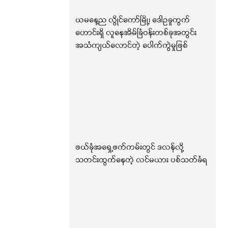
ယမနေ့ည လွိုင်ကော်မြို့၊ ဒေါဥခူကွက်
ဟောင်းရှိ လူနေအိမ်ခြံဝန်းတစ်ခုအတွင်း
အသံကျယ်လောင်တဲ့ ပေါက်ကွဲမှုဖြစ်
ဖယ်ခုံအရှေ့ဖက်ကမ်းတွင် ဒလန်လို့
သတင်းထွက်နေတဲ့ လင်မယား ပစ်သတ်ခံရ