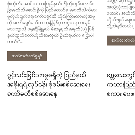
ဘဏ္ဍာငွေ မသွင်း
စိုးထိုက်အောင်ကယားပြည်နယ်ဝန်ကြီးချုပ်ဟောင်း
အလွှဲသုံးစားပြု
ဦးအယ်လ်ဖောင်းရှိုကို ပြည်ထောင်စု အဂတိလိုက်စား
ဟောင်း အယ်လ်ဖော
မှုတိုက်ဖျက်ရေးကော်မရှင်ဆီ တိုင်းကြားထားတဲ့အမှု
တိုက်ဖျက်ရေးကေ
ကို ကော်မရှင်ဖက်က တုန့်ပြန်မှု တစုံတရာ မလုပ်
လို့သိရပါတယ်။
သေးဘူးလို့ ဖရူဆိုမြို့နယ် မဲဆန္ဒနယ်အမှတ်(၁) ပြန်
နယ်လွှတ်တော်ကိုယ်စားလှယ် ဦးသဲရယ်က ပြောပါ
ဆက်လက်ဖတ်ရှ
တယ်။“...
ဆက်လက်ဖတ်ရှုရန်
ပွင့်လင်းမြင်သာမှုမရှိတဲ့ ပြည်နယ်
မန္တလေးတွင
အစိုးရရဲ့လုပ်ငန်း စုံစမ်းစစ်ဆေးရေး
ကယားပြည်န
ကော်မတီစစ်ဆေးနေ
စကား ဝေဖန