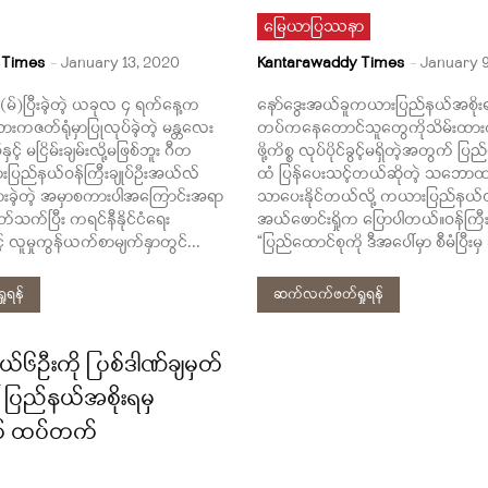
မြေယာပြဿနာ
 Times
-
January 13, 2020
Kantarawaddy Times
-
January 9
း(မ်)ပြီးခဲ့တဲ့ ယခုလ ၄ ရက်နေ့က
နော်ဒွေးအယ်ခူကယားပြည်နယ်အစိုးရ
ားကဇတ်ရုံမှာပြုလုပ်ခဲ့တဲ့ မန္တလေး
တပ်ကနေတောင်သူတွေကိုသိမ်းထားတဲ
်နှင့် မငြိမ်းချမ်းလို့မဖြစ်ဘူး ဂီတ
ဖို့ကိစ္စ လုပ်ပိုင်ခွင့်မရှိတဲ့အတွက် ပ
ားပြည်နယ်ဝန်ကြီးချုပ်ဦးအယ်လ်
ထံ ပြန်ပေးသင့်တယ်ဆိုတဲ့ သဘောထာ
ကြားခဲ့တဲ့ အမှာစကားပါအကြောင်းအရာ
သာပေးနိုင်တယ်လို့ ကယားပြည်နယ်ဝန်
့ပတ်သက်ပြီး ကရင်နီနိုင်ငံရေး
အယ်ဖောင်းရှိုက ပြောပါတယ်။ဝန်ကြီ
င့် လူမှုကွန်ယက်စာမျက်နှာတွင်...
“ပြည်ထောင်စုကို ဒီအပေါ်မှာ စီမံပြီးမှ 
ုရန်
ဆက်လက်ဖတ်ရှုရန်
်၆ဦးကို ြပစ်ဒါဏ်ချမှတ်
 ပြည်နယ်အစိုးရမှ
က် ထပ်တက်