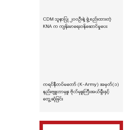
CDM သူနာပြု ၂၀၀ဦးနဲ့ ဖွဲ့စည်းထားတဲ့
KNA က ကျန်းမာရေးဝန်ဆောင်မှုပေး
ကရင်နီတပ်မတော် (K-Army) အမှတ်(၁)
နည်းဗျူဟာမှူး ဗိုလ်မှူးကြီးအယ်မွီးနှင့်
တွေ့ဆုံခြင်း