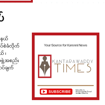
်
်နယ်
်စဲခံလိုက်
ယ် ၊
အဖွဲ့အစည်း
သပ်ချက်