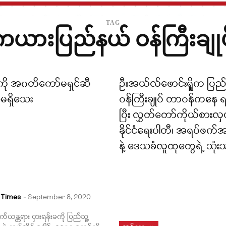
TAG
ကယားပြည်နယ် ဝန်ကြီးချုပ
ပ်ကို အဂတိကော်မရှင်ဆီ
ဦးအယ်လ်ဖောင်းရှိူက ပြည
ူမရှိသေး
ဝန်ကြီးချုပ် တာဝန်ကနေ ရပ
ပြီး လွှတ်တော်ကိုယ်စားလှ
နိုင်ငံရေးပါတီ၊ အရပ်ဖက်
နဲ့ ဒေသခံလူထုတွေရဲ့ သုံး
 Times
-
September 8, 2020
က်ယန္တရား ငှားရန်းခကို ပြည်သူ့