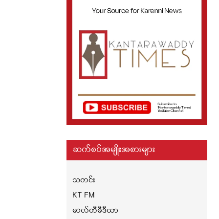
ဆက်စပ်အမျိုးအစားများ
သတင်း
KT FM
မာလ်တီမီဒီယာ