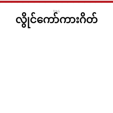
TAG
လွိုင်ကော်ကားဂိတ်