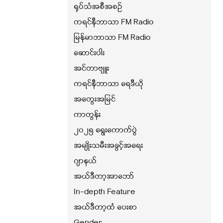
ရုပ်သံအစီအစဉ်
ကရင်နီဘာသာ FM Radio
မြန်မာဘာသာ FM Radio
ဆောင်းပါး
အင်တာဗျူး
ကရင်နီဘာသာ ရေဒီယို
အတွေးအမြင်
ကာတွန်း
၂၀၂၅ ရွေးကောက်ပွဲ
အမျိုးသမီးအခွင့်အရေး
ဂျာနယ်
အယ်ဒီတာ့အာဘော်
In-depth Feature
အယ်ဒီတာ့ထံ ပေးစာ