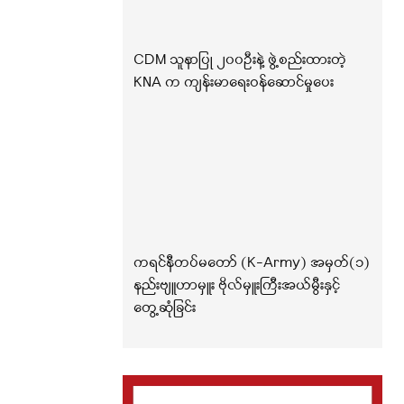
CDM သူနာပြု ၂၀၀ဦးနဲ့ ဖွဲ့စည်းထားတဲ့
KNA က ကျန်းမာရေးဝန်ဆောင်မှုပေး
ကရင်နီတပ်မတော် (K-Army) အမှတ်(၁)
နည်းဗျူဟာမှူး ဗိုလ်မှူးကြီးအယ်မွီးနှင့်
တွေ့ဆုံခြင်း