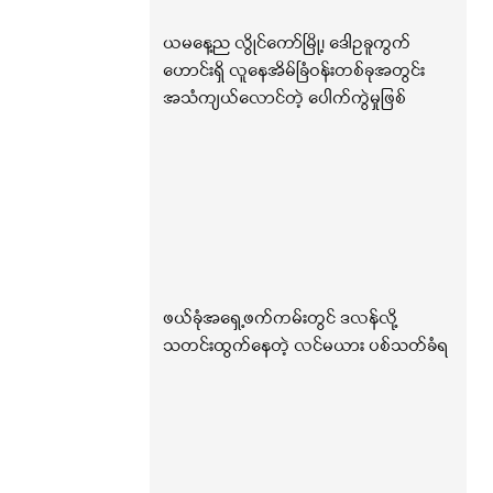
ယမနေ့ည လွိုင်ကော်မြို့၊ ဒေါဥခူကွက်
ဟောင်းရှိ လူနေအိမ်ခြံဝန်းတစ်ခုအတွင်း
အသံကျယ်လောင်တဲ့ ပေါက်ကွဲမှုဖြစ်
ဖယ်ခုံအရှေ့ဖက်ကမ်းတွင် ဒလန်လို့
သတင်းထွက်နေတဲ့ လင်မယား ပစ်သတ်ခံရ