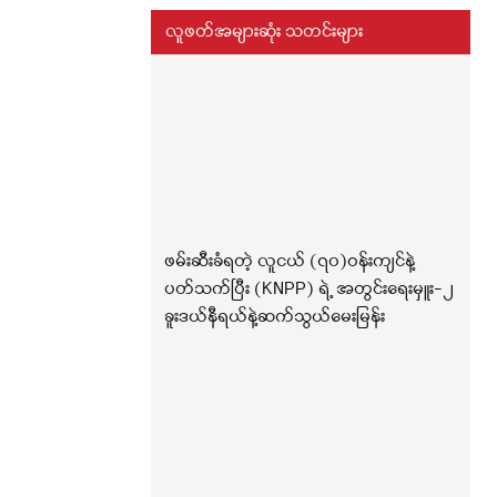
လူဖတ်အများဆုံး သတင်းများ
ဖမ်းဆီးခံရတဲ့ လူငယ် (၇၀)ဝန်းကျင်နဲ့
ပတ်သက်ပြီး (KNPP) ရဲ့ အတွင်းရေးမှူး-၂
ခူးဒယ်နီရယ်နဲ့ဆက်သွယ်မေးမြန်း