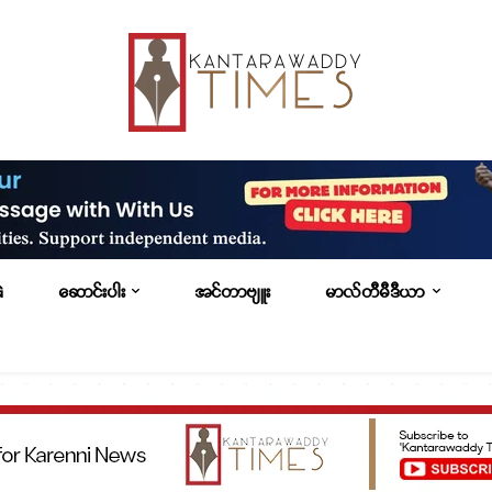
G
ဆောင်းပါး
အင်တာဗျူး
မာလ်တီမီဒီယာ