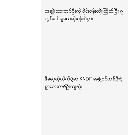
အမျိုးသားတစ်ဦးကို ဝိုင်းဝန်းထိုးကြိတ်ပြီး ဂူ
တွင်းပစ်ချသေဆုံးမှုဖြစ်ပွား
ဒီမော့ဆိုတိုက်ပွဲမှာ KNDF အဖွဲ့ဝင်တစ်ဦးနဲ့
ရွာသားတစ်ဦးကျဆုံး