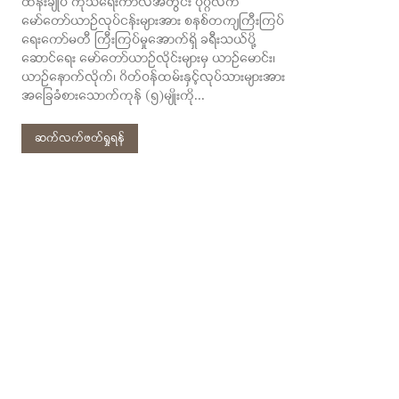
ထိန်းချုပ် ကုသရေးကာလအတွင်း ပုဂ္ဂလိက
မော်တော်ယာဉ်လုပ်ငန်းများအား စနစ်တကျကြီးကြပ်
ရေးကော်မတီ ကြီးကြပ်မှုအောက်ရှိ ခရီးသယ်ပို့
ဆောင်ရေး မော်တော်ယာဉ်လိုင်းများမှ ယာဉ်မောင်း၊
ယာဉ်နောက်လိုက်၊ ဂိတ်ဝန်ထမ်းနှင့်လုပ်သားများအား
အခြေခံစားသောက်ကုန် (၅)မျိုးကို...
ဆက်လက်ဖတ်ရှုရန်