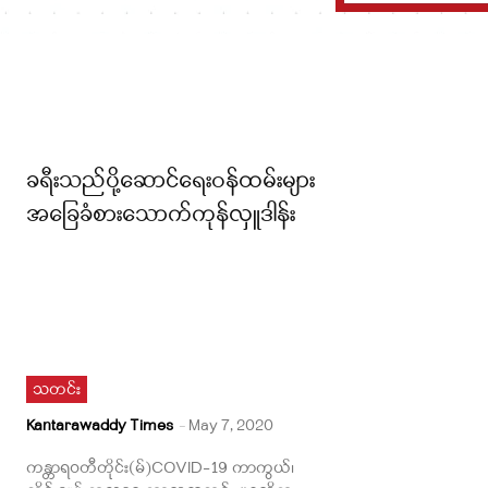
ခရီးသည်ပို့ဆောင်ရေးဝန်ထမ်းများ
အခြေခံစားသောက်ကုန်လှူဒါန်း
သတင်း
Kantarawaddy Times
-
May 7, 2020
ကန္တာရဝတီတိုင်း(မ်)COVID-19 ကာကွယ်၊