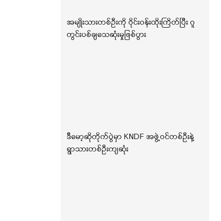
အမျိုးသားတစ်ဦးကို ဝိုင်းဝန်းထိုးကြိတ်ပြီး ဂူ
တွင်းပစ်ချသေဆုံးမှုဖြစ်ပွား
ဒီမော့ဆိုတိုက်ပွဲမှာ KNDF အဖွဲ့ဝင်တစ်ဦးနဲ့
ရွာသားတစ်ဦးကျဆုံး