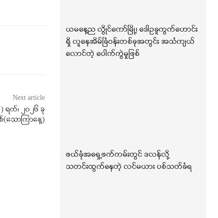
ယမနေ့ည လွိုင်ကော်မြို့၊ ဒေါဥခူကွက်ဟောင်း
ရှိ လူနေအိမ်ခြံဝန်းတစ်ခုအတွင်း အသံကျယ်
လောင်တဲ့ ပေါက်ကွဲမှုဖြစ်
Next article
 ရက်၊ ၂၀၂၆ ခု
ှစ်(သောကြာနေ့)
ဖယ်ခုံအရှေ့ဖက်ကမ်းတွင် ဒလန်လို့
သတင်းထွက်နေတဲ့ လင်မယား ပစ်သတ်ခံရ