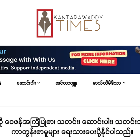
G
ဆောင်းပါး
အင်တာဗျူး
မာလ်တီမီဒီယာ