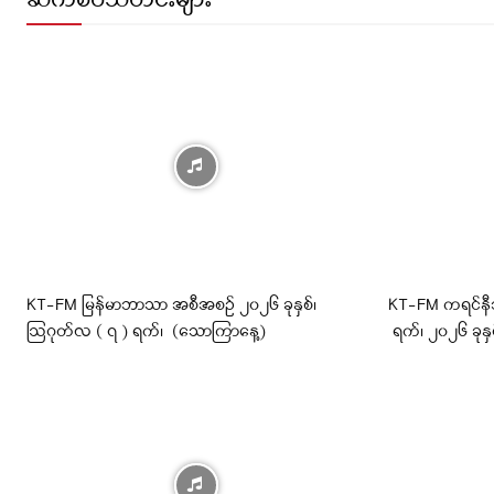
ဆက်စပ်သတင်းများ
KT-FM မြန်မာဘာသာ အစီအစဉ် ၂၀၂၆ ခုနှစ်၊
KT-FM ကရင်န
ဩဂုတ်လ ( ၇ ) ရက်၊ (သောကြာနေ့)
ရက်၊ ၂၀၂၆ ခုန