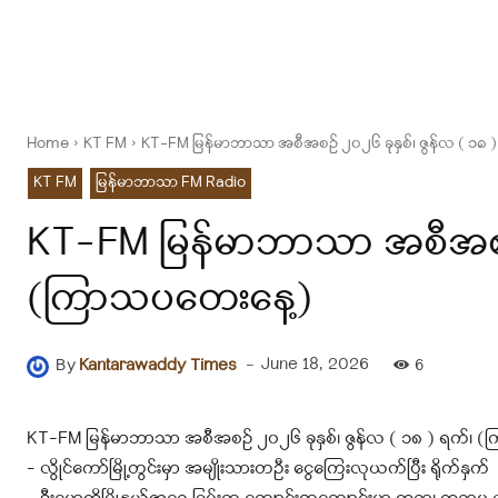
Home
KT FM
KT-FM မြန်မာဘာသာ အစီအစဉ် ၂၀၂၆ ခုနှစ်၊ ဇွန်လ ( ၁၈
KT FM
မြန်မာဘာသာ FM Radio
KT-FM မြန်မာဘာသာ အစီအစဉ် 
(ကြာသပတေးနေ့)
-
June 18, 2026
By
Kantarawaddy Times
6
KT-FM မြန်မာဘာသာ အစီအစဉ် ၂၀၂၆ ခုနှစ်၊ ဇွန်လ ( ၁၈ ) ရက်၊ 
– လွိုင်ကော်မြို့တွင်းမှာ အမျိုးသားတဦး ငွေကြေးလုယက်ပြီး ရိုက်နှက်