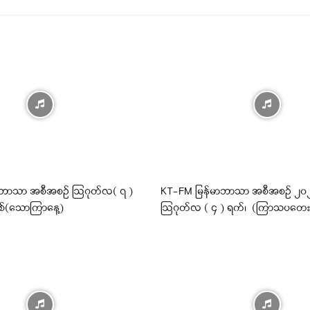
ီဘာသာ အစီအစဉ် ဩဂုတ်လ( ၇ )
KT-FM မြန်မာဘာသာ အစီအစဉ် ၂၀၂၆ 
ှစ်(သောကြာနေ့)
ဩဂုတ်လ ( ၄ ) ရက်၊ (ကြာသပတေး