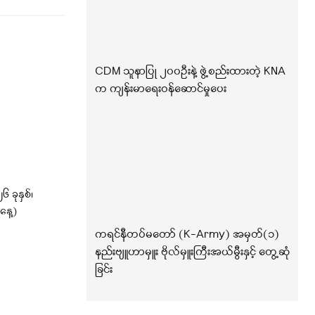
CDM သူနာပြု ၂၀၀ဦးနဲ့ ဖွဲ့စည်းထားတဲ့ KNA
က ကျန်းမာရေးဝန်ဆောင်မှုပေး
ခုနှစ်၊
နေ့)
ကရင်နီတပ်မတော် (K-Army) အမှတ်(၁)
နည်းဗျူဟာမှူး ဗိုလ်မှူးကြီးအယ်မွီးနှင့် တွေ့ဆုံ
ခြင်း