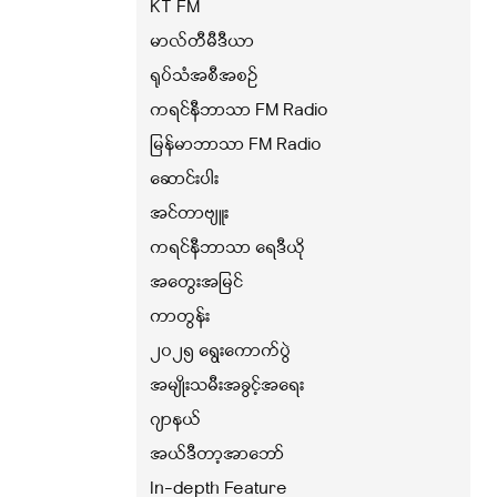
KT FM
မာလ်တီမီဒီယာ
ရုပ်သံအစီအစဉ်
ကရင်နီဘာသာ FM Radio
မြန်မာဘာသာ FM Radio
ဆောင်းပါး
အင်တာဗျူး
ကရင်နီဘာသာ ရေဒီယို
အတွေးအမြင်
ကာတွန်း
၂၀၂၅ ရွေးကောက်ပွဲ
အမျိုးသမီးအခွင့်အရေး
ဂျာနယ်
အယ်ဒီတာ့အာဘော်
In-depth Feature