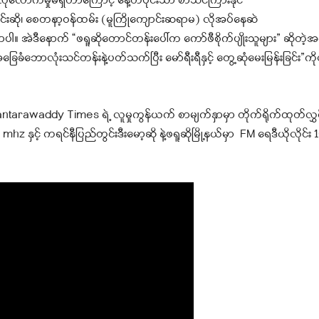
ုံလောက်မှုမရှိတာကြောင့် နေ့တပိုင်းသာ စာသင်ကြားနိုင်
ဆို၊ စေတနာ့ဝန်ထမ်း (မူကြိုကျောင်းဆရာမ) လိုအပ်နေဆဲ
အဲဒီနောက် “ဖရူဆိုတောင်တန်းပေါ်က ကော်ဖီစိုက်ပျိုးသူများ” ဆိုတဲ့အက
အခြေခံဘောလုံးသင်တန်းနဲ့ပတ်သက်
ပြီး မော်ရီးရီနှင့် တွေ့ဆုံမေးမြန်းခြင်း
rawaddy Times ရဲ့ လူမှုကွန်ယက် စာမျက်နှာမှာ တိုက်ရိုက်ထုတ်လွှင
hz နှင့် ကရင်နီပြည်တွင်းဒီးမော့ဆို နဲ့ဖရူဆိုမြို့နယ်မှာ FM ရေဒီယိုလိုင်း 1