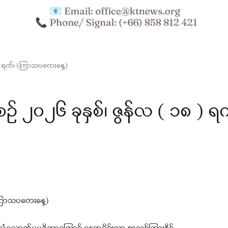
 ) ရက်၊ (ကြာသပတေးနေ့)
၂၀၂၆ ခုနှစ်၊ ဇွန်လ ( ၁၈ ) ရက
(ကြာသပတေးနေ့)