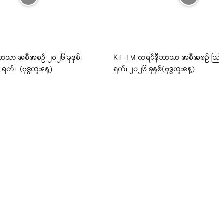
ာသာ အစီအစဉ် ၂၀၂၆ ခုနှစ်၊
KT-FM ကရင်နီဘာသာ အစီအစဉ် ဩ
က်၊ (ဗုဒ္ဓဟူးနေ့)
ရက်၊ ၂၀၂၆ ခုနှစ်(ဗုဒ္ဓဟူးနေ့)