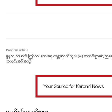
Facebook
X
WhatsApp
Previous article
ဇွန်လ ၁၈ ရက် ကြာသပတေးနေ့ ကန္တာရဝတီတိုင်း (မ်) သတင်းဌာနရဲ့ ညနေ
သတင်းအစီအစဉ်