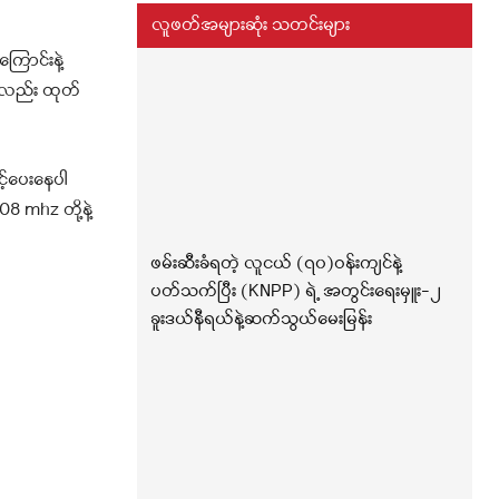
လူဖတ်အများဆုံး သတင်းများ
ြောင်းနဲ့
”ကိုလည်း ထုတ်
့်ပေးနေပါ
08 mhz တို့နဲ့
ဖမ်းဆီးခံရတဲ့ လူငယ် (၇၀)ဝန်းကျင်နဲ့
ပတ်သက်ပြီး (KNPP) ရဲ့ အတွင်းရေးမှူး-၂
ခူးဒယ်နီရယ်နဲ့ဆက်သွယ်မေးမြန်း