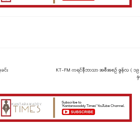
Telegram
Viber
ခင်း
KT-FM ကရင်နီဘာသာ အစီအစဉ် ဇွန်လ ( ၁၉ )
န