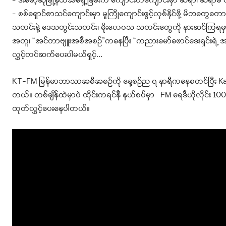
– ဒီးမော့ဆိုမြို့နယ်အရှေ့ခြမ်းက ကျောင်းတကျောင်းမှာ ဆရာ၊ ဆရာမ လ
– စစ်ရှောင်စာသင်ကျောင်းမှာ မူကြိုကျောင်းဖွင့်လှစ်နိုင်ဖို့
မိဘတွေတောင်း
သတင်းနဲ့ ဒေသတွင်းသတင်း၊ မိုးလေဝသ သတင်းတွေကို နားဆင်ကြရမှာပါ။ 
အတူ၊ “အင်တာဗျူးအစီအစဉ်”ကနေပြီး “ကညားမော်ဖောင်ဒေးရှင်းရဲ့ 
လွှင့်တင်ဆက်ပေးပါမယ်ရှင့်.
..
KT-FM မြန်မာဘာသာအစီအစဉ်ကို နေ့စဉ်ည ၇ နာရီကနေစတင်ပြီး Kanta
တယ်
။ တစ်ချိန်ထဲမှာပဲ ထိုင်းကရင်နီ နယ်စပ်မှာ FM ရေဒီယိုလိုင်း 100 m
ထုတ်လွှင့်ပေးနေပါတယ်။