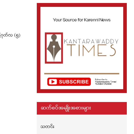
ဂုတ်လ (၅)
ဆက်စပ်အမျိုးအစားများ
သတင်း