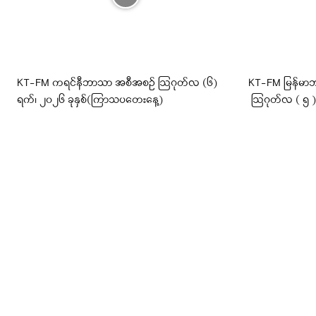
KT-FM ကရင်နီဘာသာ အစီအစဉ် ဩဂုတ်လ (၆)
KT-FM မြန်မာဘ
ရက်၊ ၂၀၂၆ ခုနှစ်(ကြာသပတေးနေ့)
ဩဂုတ်လ ( ၅ ) ရ