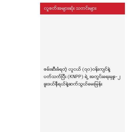
လူဖတ်အများဆုံး သတင်းများ
ဖမ်းဆီးခံရတဲ့ လူငယ် (၇၀)ဝန်းကျင်နဲ့
ပတ်သက်ပြီး (KNPP) ရဲ့ အတွင်းရေးမှူး-၂
ခူးဒယ်နီရယ်နဲ့ဆက်သွယ်မေးမြန်း