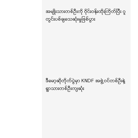
အမျိုးသားတစ်ဦးကို ဝိုင်းဝန်းထိုးကြိတ်ပြီး ဂူ
တွင်းပစ်ချသေဆုံးမှုဖြစ်ပွား
ဒီမော့ဆိုတိုက်ပွဲမှာ KNDF အဖွဲ့ဝင်တစ်ဦးနဲ့
ရွာသားတစ်ဦးကျဆုံး