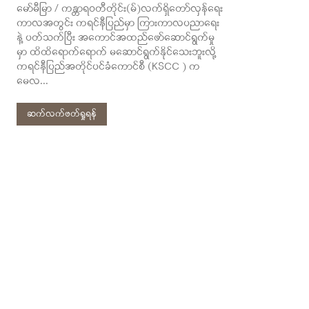
မော်မီမြာ / ကန္တာရဝတီတိုင်း(မ်)လက်ရှိတော်လှန်ရေး
ကာလအတွင်း ကရင်နီပြည်မှာ ကြားကာလပညာရေး
နဲ့ ပတ်သက်ပြီး အကောင်အထည်ဖော်ဆောင်ရွက်မှု
မှာ ထိထိရောက်ရောက် မဆောင်ရွက်နိုင်သေးဘူးလို့
ကရင်နီပြည်အတိုင်ပင်ခံကောင်စီ (KSCC ) က
မေလ...
ဆက်လက်ဖတ်ရှုရန်