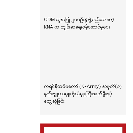
CDM သူနာပြု ၂၀၀ဦးနဲ့ ဖွဲ့စည်းထားတဲ့
KNA က ကျန်းမာရေးဝန်ဆောင်မှုပေး
ကရင်နီတပ်မတော် (K-Army) အမှတ်(၁)
နည်းဗျူဟာမှူး ဗိုလ်မှူးကြီးအယ်မွီးနှင့်
တွေ့ဆုံခြင်း