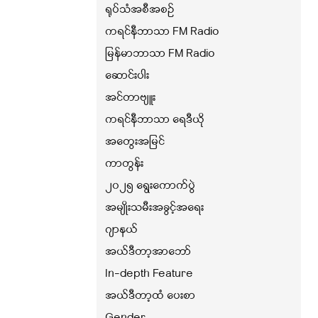
ရုပ်သံအစီအစဉ်
ကရင်နီဘာသာ FM Radio
မြန်မာဘာသာ FM Radio
ဆောင်းပါး
အင်တာဗျူး
ကရင်နီဘာသာ ရေဒီယို
အတွေးအမြင်
ကာတွန်း
၂၀၂၅ ရွေးကောက်ပွဲ
အမျိုးသမီးအခွင့်အရေး
ဂျာနယ်
အယ်ဒီတာ့အာဘော်
In-depth Feature
အယ်ဒီတာ့ထံ ပေးစာ