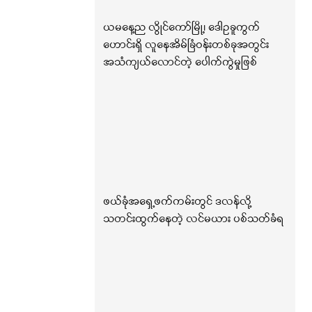
ယမနေ့ည လွိုင်ကော်မြို့၊ ဒေါဥခူကွက်
ဟောင်းရှိ လူနေအိမ်ခြံဝန်းတစ်ခုအတွင်း
အသံကျယ်လောင်တဲ့ ပေါက်ကွဲမှုဖြစ်
ဖယ်ခုံအရှေ့ဖက်ကမ်းတွင် ဒလန်လို့
သတင်းထွက်နေတဲ့ လင်မယား ပစ်သတ်ခံရ