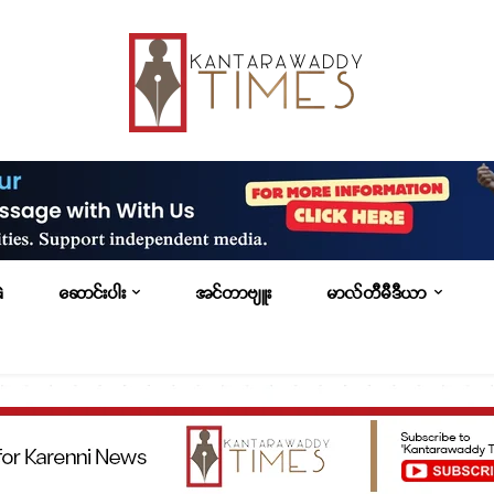
G
ဆောင်းပါး
အင်တာဗျူး
မာလ်တီမီဒီယာ