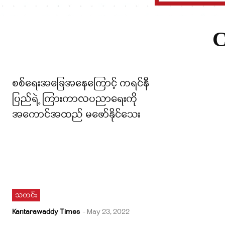
C
စစ်ရေးအခြေအနေကြောင့် ကရင်နီ
ပြည်ရဲ့ ကြားကာလပညာရေးကို
အကောင်အထည် မဖော်နိုင်သေး
သတင်း
Kantarawaddy Times
-
May 23, 2022