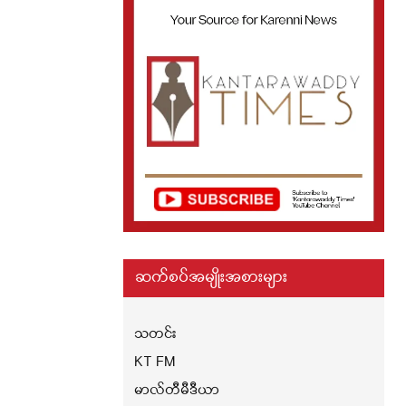
ဆက်စပ်အမျိုးအစားများ
သတင်း
KT FM
မာလ်တီမီဒီယာ