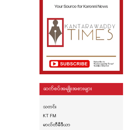
ဆက်စပ်အမျိုးအစားများ
သတင်း
KT FM
မာလ်တီမီဒီယာ