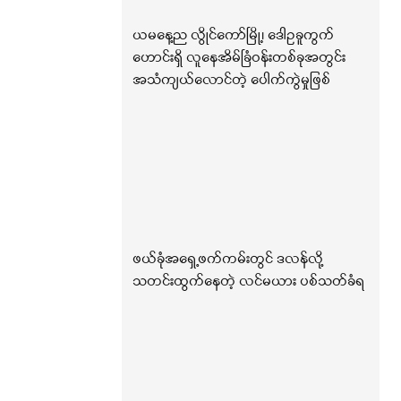
ယမနေ့ည လွိုင်ကော်မြို့၊ ဒေါဥခူကွက်
ဟောင်းရှိ လူနေအိမ်ခြံဝန်းတစ်ခုအတွင်း
အသံကျယ်လောင်တဲ့ ပေါက်ကွဲမှုဖြစ်
ဖယ်ခုံအရှေ့ဖက်ကမ်းတွင် ဒလန်လို့
သတင်းထွက်နေတဲ့ လင်မယား ပစ်သတ်ခံရ