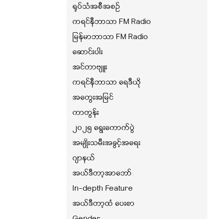
ရုပ်သံအစီအစဉ်
ကရင်နီဘာသာ FM Radio
မြန်မာဘာသာ FM Radio
ဆောင်းပါး
အင်တာဗျူး
ကရင်နီဘာသာ ရေဒီယို
အတွေးအမြင်
ကာတွန်း
၂၀၂၅ ရွေးကောက်ပွဲ
အမျိုးသမီးအခွင့်အရေး
ဂျာနယ်
အယ်ဒီတာ့အာဘော်
In-depth Feature
အယ်ဒီတာ့ထံ ပေးစာ