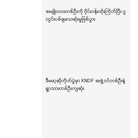
အမျိုးသားတစ်ဦးကို ဝိုင်းဝန်းထိုးကြိတ်ပြီး ဂူ
တွင်းပစ်ချသေဆုံးမှုဖြစ်ပွား
ဒီမော့ဆိုတိုက်ပွဲမှာ KNDF အဖွဲ့ဝင်တစ်ဦးနဲ့
ရွာသားတစ်ဦးကျဆုံး