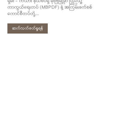
ရှမ်း - ကယား နယ်စပ်ရှိ မိုးဗြဲမြို့မှာ ပြည်သူ့
ကာကွယ်ရေးတပ် (MBPDF) နဲ့ အကြမ်းဖက်စစ်
ကောင်စီတပ်တို့...
ဆက်လက်ဖတ်ရှုရန်