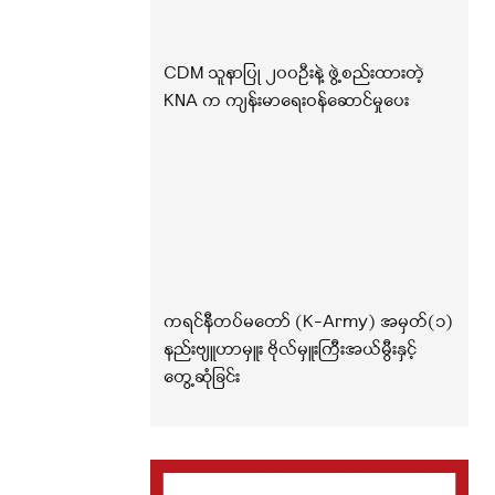
CDM သူနာပြု ၂၀၀ဦးနဲ့ ဖွဲ့စည်းထားတဲ့
KNA က ကျန်းမာရေးဝန်ဆောင်မှုပေး
ကရင်နီတပ်မတော် (K-Army) အမှတ်(၁)
နည်းဗျူဟာမှူး ဗိုလ်မှူးကြီးအယ်မွီးနှင့်
တွေ့ဆုံခြင်း