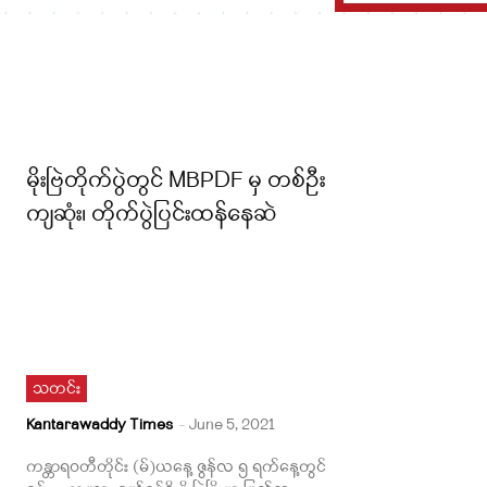
မိုးဗြဲတိုက်ပွဲတွင် MBPDF မှ တစ်ဦး
ကျဆုံး၊ တိုက်ပွဲပြင်းထန်နေဆဲ
သတင်း
Kantarawaddy Times
-
June 5, 2021
ကန္တာရဝတီတိုင်း (မ်)ယနေ့ ဇွန်လ ၅ ရက်နေ့တွင်