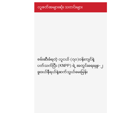
လူဖတ်အများဆုံး သတင်းများ
ဖမ်းဆီးခံရတဲ့ လူငယ် (၇၀)ဝန်းကျင်နဲ့
ပတ်သက်ပြီး (KNPP) ရဲ့ အတွင်းရေးမှူး-၂
ခူးဒယ်နီရယ်နဲ့ဆက်သွယ်မေးမြန်း