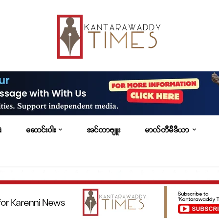
G
ဆောင်းပါး
အင်တာဗျူး
မာလ်တီမီဒီယာ