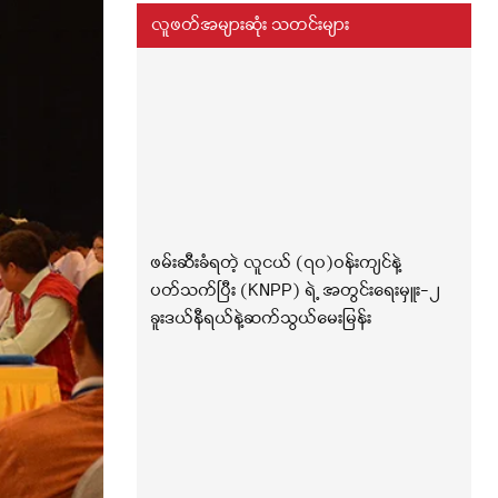
လူဖတ်အများဆုံး သတင်းများ
ဖမ်းဆီးခံရတဲ့ လူငယ် (၇၀)ဝန်းကျင်နဲ့
ပတ်သက်ပြီး (KNPP) ရဲ့ အတွင်းရေးမှူး-၂
ခူးဒယ်နီရယ်နဲ့ဆက်သွယ်မေးမြန်း