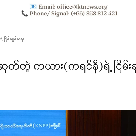
ငြိမ်းချမ်းရေး
တ်တဲ့ ကယား(ကရင်နီ)ရဲ့ ငြိမ်းချ