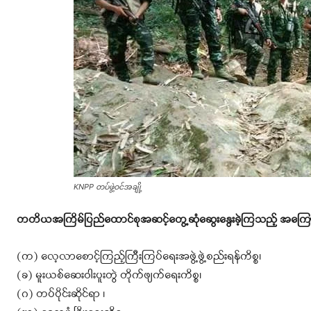
KNPP တပ်ဖွဲ့ဝင်အချို့
တတိယအကြိမ်ပြည်ထောင်စုအဆင့်တွေ့ဆုံဆွေးနွေးခဲ့ကြသည့် အကြော
(က) လေ့လာစောင့်ကြည့်ကြီးကြပ်ရေးအဖွဲ့ဖွဲ့စည်းရန်ကိစ္စ၊
(ခ) မူးယစ်ဆေးဝါးပူးတွဲ တိုက်ဖျက်ရေးကိစ္စ၊
(ဂ) တပ်ပိုင်းဆိုင်ရာ ၊