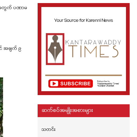
ရန်အတွက် ပဏာမ
င် အချက် ၉
ဆက်စပ်အမျိုးအစားများ
သတင်း