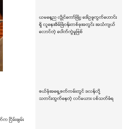
ယမနေ့ည လွိုင်ကော်မြို့၊ ဒေါဥခူကွက်ဟောင်း
ရှိ လူနေအိမ်ခြံဝန်းတစ်ခုအတွင်း အသံကျယ်
လောင်တဲ့ ပေါက်ကွဲမှုဖြစ်
ဖယ်ခုံအရှေ့ဖက်ကမ်းတွင် ဒလန်လို့
သတင်းထွက်နေတဲ့ လင်မယား ပစ်သတ်ခံရ
 ငြိမ်းချမ်း