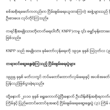
စစ်အစိုးရခေတ်ကတည်းက ငြိမ်းချမ်းရေးယူထားကြတဲ့ အဖွဲ့များသည် နိုင်ငံရ
ဦးစားပေး လုပ်ကိုင်ကြသည်။
ကရင်နီအမျိုးသားတိုးတက်ရေးပါတီ( KNPP)ကမူ ၎င်း မျှော်မှန်းထားသော ငြ
ဖြစ်သည်။
KNPP သည် အမျိုးသား ခုခံတော်လှန်ရေးကို ၁၉၄၈ ခုနှစ် ဩဂုတ်လ 
တရားဝင်ဆွေးနွေးခဲ့ကြသည့် ငြိမ်းချမ်းရေးပွဲများ
၁၉၉၅ ခုနှစ် မတ်လတွင် တပ်မတော်ထောက်လှမ်းရေးနှင့် အပစ်အခတ်ရပ်စ
ပြန်လည်ဖြစ်ပွားခဲ့ရသည်။
ထို့နောက် ၂၀၁ဝ ခုနှစ် ရွေးကောက်ပွဲပြီးနောက် ဦးသိန်းစိန်အစိုးရတက
ကြိမ်နှင့် ပြည်ထောင်ထောင်စုအဆင့် ငြိမ်းချမ်းရေးဆွေးနွေးပွဲ (၃) ကြိမ် 