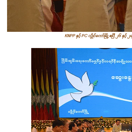
KNPP နှင့် PC လွိုင်ကော်မြို့ ဧပြီ ၂၆ နှင