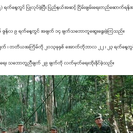
ရက်နေ့တွင် ပြုလုပ်ခဲ့ပြီး ပြည်နယ်အဆင့် ငြိမ်းချမ်းရေးတည်ဆောက်
 ခုနှစ် ဇွန်လ ၉ ရက်နေ့တွင် အချက် ၁၄ ချက်သဘောတူဆွေးနွေးခဲ့ကြသည်။
၈ ချက် ၊ တတိယအကြိမ်ကို ၂၀၁၃ခုနှစ် အောက်တိုဘာလ ၂၂ ၊ ၂၃ ရက်နေ့တွ
်စဲရေး သဘောတူညီချက် ၂၉ ချက်ကို လက်မှတ်ရေးထိုးနိုင်ခဲ့သည်။