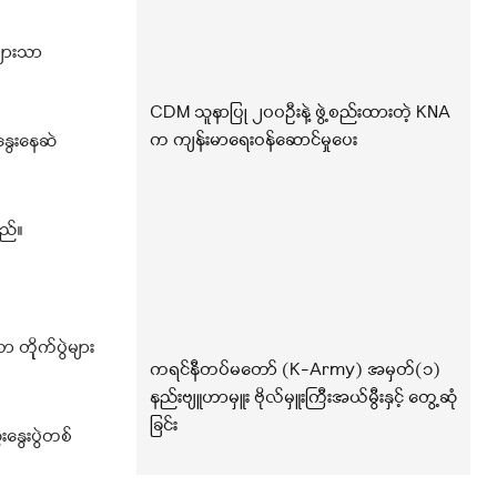
များသာ
CDM သူနာပြု ၂၀၀ဦးနဲ့ ဖွဲ့စည်းထားတဲ့ KNA
က ကျန်းမာရေးဝန်ဆောင်မှုပေး
နွေးနေဆဲ
ည်။
တိုုက်ပွဲများ
ကရင်နီတပ်မတော် (K-Army) အမှတ်(၁)
နည်းဗျူဟာမှူး ဗိုလ်မှူးကြီးအယ်မွီးနှင့် တွေ့ဆုံ
ခြင်း
နွေးပွဲတစ်