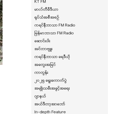
KT FM
မာလ်တီမီဒီယာ
ရုပ်သံအစီအစဉ်
ကရင်နီဘာသာ FM Radio
မြန်မာဘာသာ FM Radio
ဆောင်းပါး
အင်တာဗျူး
ကရင်နီဘာသာ ရေဒီယို
အတွေးအမြင်
ကာတွန်း
၂၀၂၅ ရွေးကောက်ပွဲ
အမျိုးသမီးအခွင့်အရေး
ဂျာနယ်
အယ်ဒီတာ့အာဘော်
In-depth Feature