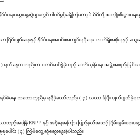
ေးဆွေးနွေးပွဲများတွင် ပါဝင်ခွင့်မရှိကြတော့ပဲ မိမိတို့ အကျိုးစီးပွားရေး
ိမ်းချမ်းရေးနှင့် နိုင်ငံရေးအခင်းအကျင်းရရှိရေး လက်ရှိအစိုးရနှင့် ဆွေး
(၉) ရက်နေ့ကတည်းက စတင်ဆင်နွဲခဲ့သည့် တော်လှန်ရေး အဖွဲ့အစည်းဖြစ်သ
ဲရေး သဘောတူညီမှု ရရှိခဲ့သော်လည်း ( ၃) လသာ ခံပြီး ပျက်ပျယ်ခဲ့ရကာ 
်လာသည့်အချိန် KNPP နှင့် အစိုးရအကြား ပြည်နယ်အဆင့် ငြိမ်းချမ်းရေးဆွေး
စုစုပေါင်း (၄) ကြိမ်တွေ့ဆုံဆွေးနွေးခဲ့ပါသည်။