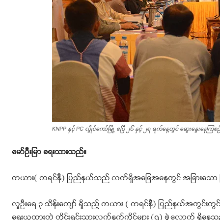
KNPP နှင့် PC လွိုင်ကော်မြို့ ဧပြီ ၂၆ နှင့် ၂ရ ရက်နေ့တွင် ဆွေးနွေးနေကြစဉ်
မော်ဦးမြာ ရေးသားသည်။
ကယား( ကရင်နီ) ပြည်နယ်သည် လက်ရှိအခြေအနေတွင် အခြားသော ပြည
လူဦးရေ ၃ သိန်းကျော် ရှိသည့် ကယား ( ကရင်နီ) ပြည်နယ်အတွင်းတွင
ရေးယူထားတဲ့ တိုင်းရင်းသားလက်နက်ကိုင်များ (၇) ဖွဲ့လောက် ရှိနေသ