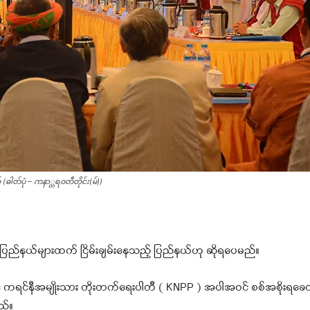
 (ဓါတ်ပုံ – ကနာ္တရဝတီတိုင်း(မ်))
်နယ်များထက် ငြိမ်းချမ်းနေသည့် ပြည်နယ်ဟု ဆိုရပေမည်။
် ကရင်နီအမျိုးသား တိုးတက်ရေးပါတီ ( KNPP ) အပါအဝင် စစ်အစိုးရခေတ်က
ည်။