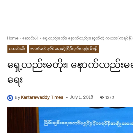
Home
ဆောင်းပါး
ရှေ့လည်းမတိုး၊ နောက်လည်းမဆုတ်တဲ့ ကယား(ကရင်နီ)ရဲ့ 
ဆောင်းပါး
အပစ်ခတ်ရပ်စဲရေးနှင့် ငြိမ်းချမ်းရေးဖြစ်စဉ်
ရှေ့လည်းမတိုး၊ နောက်လည်းမဆု
ရေး
-
July 1, 2018
By
Kantarawaddy Times
1272