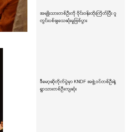
အမျိုးသားတစ်ဦးကို ဝိုင်းဝန်းထိုးကြိတ်ပြီး ဂူ
တွင်းပစ်ချသေဆုံးမှုဖြစ်ပွား
ဒီမော့ဆိုတိုက်ပွဲမှာ KNDF အဖွဲ့ဝင်တစ်ဦးနဲ့
ရွာသားတစ်ဦးကျဆုံး