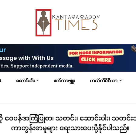
G
ဆောင်းပါး
အင်တာဗျူး
မာလ်တီမီဒီယာ