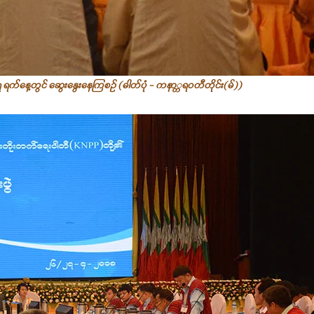
့် ၂ရ ရက်နေ့တွင် ဆွေးနွေးနေကြစဉ် (ဓါတ်ပုံ - ကနာ္တရဝတီတိုင်း(မ်))