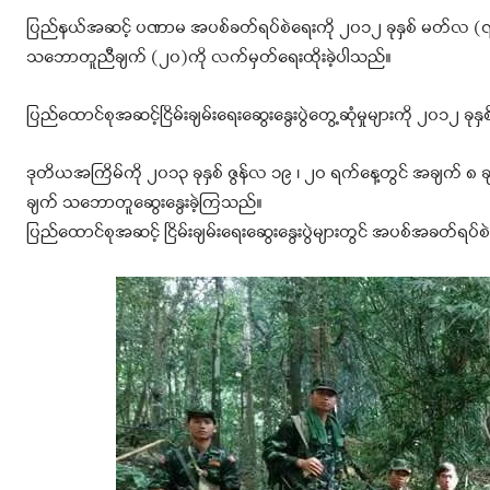
ပြည်နယ်အဆင့် ပဏာမ အပစ်ခတ်ရပ်စဲရေးကို ၂၀၁၂ ခုနှစ် မတ်လ (၇) 
သဘောတူညီချက် (၂၀)ကို လက်မှတ်ရေးထိုးခဲ့ပါသည်။
ပြည်ထောင်စုအဆင့်ငြိမ်းချမ်းရေးဆွေးနွေးပွဲတွေ့ဆုံမှုများကို ၂၀၁၂
ဒုတိယအကြိမ်ကို ၂၀၁၃ ခုနှစ် ဇွန်လ ၁၉ ၊ ၂ဝ ရက်နေ့တွင် အချက် 
ချက် သဘောတူဆွေးနွေးခဲ့ကြသည်။
ပြည်ထောင်စုအဆင့် ငြိမ်းချမ်းရေးဆွေးနွေးပွဲများတွင် အပစ်အခတ်ရပ