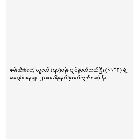
ဖမ်းဆီးခံရတဲ့ လူငယ် (၇၀)ဝန်းကျင်နဲ့ပတ်သက်ပြီး (KNPP) ရဲ့
အတွင်းရေးမှူး-၂ ခူးဒယ်နီရယ်နဲ့ဆက်သွယ်မေးမြန်း