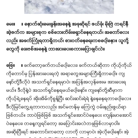
မေး။ ။
နောက်ဆုံးမေးခွန်းအနေနဲ့ အခုဆိုရင် ဖယ်ခုံ
၊
မိုးဗြဲ ကရင်နီ
အဲ့ဖက်က
အများစုက စစ်ဘေးတိမ်းရှောင်နေရတယ်၊ အတော်လေး
လည်း အခက်ကြုံရတာရှိတယ်၊ စားဝတ်နေရေးကစပေါ့နော။ သူတို့
တွေကို ဒေးဗစ်အနေနဲ့ ဘာအားပေးစကားပြောချင်လဲ။
ဖြေ။ ။
ခက်တော့ခက်တယ်ပေါ့လေး၊ ခက်တယ်ဆိုတာ ကိုယ့်ကိုယ်
ကိုတောင်မှ ပြန်အားပေးရတဲ့ အရာတွေအများကြီးရှိတာပေါ့။ ကျ
နော်တို့ဒီလိုပဲ အသက်ရှင်နေရမှာပဲ၊ အပြန်အလှန်ဖေးမ အားပေးရ
မယ်။ ဒီလိုနဲ့ပဲ အသက်ရှင်နေရမယ်ပေါ့နော်။ ကျနော်တို့ဆီမှာက
ကိုယ့်ရဲ့နေရပ် အိုးအိမ်ကိုစွန့်ပြီး ဆင်းဆင်းရဲရဲ နဲ့နေနေရတာပေါ့လေ။
ဒီလိုမြင်တွေ့ရတာကလည်း အင်မတန်မှ ကြေကွဲ ဝမ်းနည်းဖွယ်ရာ
ဖြစ်တယ်။ ဘာပဲဖြစ်ဖြစ် အသက်ရှင်အောင်ပဲနေပေး ၊ကျန်းမာအောင်
ပဲနေပေး၊ တနေ့ကျရင်တော့ အပြောင်းအလဲတခုဖြစ်လာမှာပါ။
အဆိုးပြီးရင် အကောင်းကတော့ လာကို လာမှာပဲ၊ အဲ့လိုပေါ့နော်၊ အဲ့