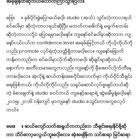
အခုချိန်ထိဆိုဘယ်လောက်
ကြာသွားပြီလဲ။
ဖြေ။ ။ နှစ်ပိုင်းခွဲပြောမယ်ပေါ့၊ studio (အသံ) သွင်းတဲ့ကာလရယ်
စင်ပေါ်မှာ ဆိုတဲ့ကာလရယ်ဆိုပြီး၊ မတတ်တခေါက်နဲ့ မရှက်စတမ်း
ဆိုတဲ့ကာလလို့ပဲ ပြောရမှာပေါ့နော်။ ကျနော်စင်ပေါ်မှာဆိုတာက ကျ
နော်ငယ်ငယ်က confidence level အရမ်းမြင့်တယ် ကိုယ့်ကိုယ်ကို
လည်း promote လုပ်ရဲတဲ့သတ္တိရှိတာပေါ့လေ။ ကျနော်ခြောက်
တန်းကတည်းက စင်ပေါ်မှာလိုက်ဆိုတာပေါ့၊ ဆိုချင်ရာဆိုတယ်၊
နောက်က အတီးသမားတွေကလည်း ကျနော့်ကို မှီအောင်လိုက်တီးရ
တာပေါ့လေ။ အဲ့လိုနဲ့ ဆယ်တန်းအစပိုင်းလောက်မှာ ကိုယ်ပိုင်သီချင်း
ရေးဖြစ်တယ်၊ ကိုယ်ကိုတိုင်လည်း သရုပ်ဆောင်လုပ်ဖူးချင်တယ်ဆို
တဲ့ ခံစားချက်နဲ့ studio စဝင်တယ် ကျနော့်ဆရာရဲ့ ဆွဲခေါ်မှုနဲ့ပေါ့နော်
၂၀၁၅၊ ၂၀၁၆ ဝန်းကျင် မှာကျနော် studio စသွင်းတာတွေစလုပ်
တယ်။
မေး။ ။ ဆယ်ကျော်သက်အရွယ်ကတည်းက သီချင်းရေးနိုင်ဖို့ဆို
တာ သိပ်တော့မလွယ်ဘူးပေါ့လေ။
အဲ့အချိန်က သင်ဆရာ မြင်ဆရာ