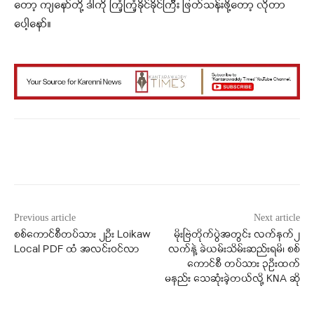
တော့ ကျနော်တို့ ဒါကို ကြံ့ကြံ့ခိုင်ခိုင်ကြီး ဖြတ်သန်းဖို့တော့ လိုတာ
ပေါ့နော်။
Facebook
X
WhatsApp
Previous article
Next article
စစ်ကောင်စီတပ်သား ၂ဦး Loikaw
မိုးဗြဲတိုက်ပွဲအတွင်း လက်နက်၂
Local PDF ထံ အလင်းဝင်လာ
လက်နဲ့ ခဲယမ်းသိမ်းဆည်းရမိ၊ စစ်
ကောင်စီ တပ်သား ၃ဦးထက်
မနည်း သေဆုံးခဲ့တယ်လို့ KNA ဆို