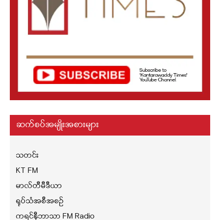
ဆက်စပ်အမျိုးအစားများ
သတင်း
KT FM
မာလ်တီမီဒီယာ
ရုပ်သံအစီအစဉ်
ကရင်နီဘာသာ FM Radio