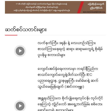
ဆက်စပ်သတင်းများ
လက်နက်ကြီး၊ ဒရုန်း နဲ့ လေယာဉ်သံကြား
စာသင်ကြားနေရတဲ့ ဆရာ၊ ဆရာမတွေရဲ့ စိုးရိမ်
ပူပန်မှု စကားသံများ
ကျောင်းအပ်နှံရေးကာလမှာ ကရင်နီပြည်က
စာသင်ကျောင်းတွေနဲ့ပါတ်သက်ပြီး IEC
ပညာရေးဌာန, ဌာနမှူးကြီး မော်မိမာနဲ့ ဆက်
သွယ်မေးမြန်းချက် (အင်တာဗျူး)
အန္တရယ်ကြားက စိုက်ပျိုးရေးလုပ်ငန်း လုပ်ကိုင်
နေကြတဲ့ လွိုင်ကော် အရှေ့ဘက်ခြမ်း စစ်ဘေး
ရှောင်တွေရဲ့ စကားသံများ