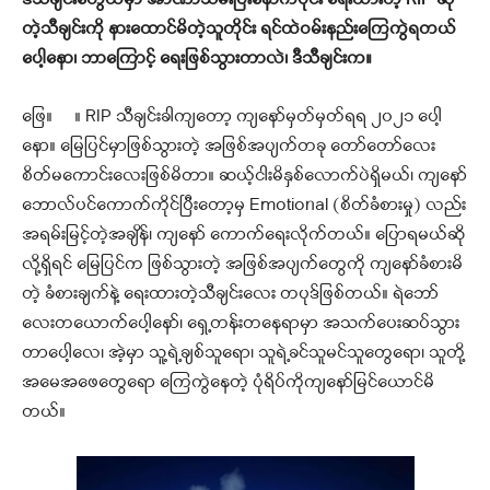
ဒီသီချင်းတွေထဲမှာ အာဏာသိမ်းပြီးနောက်ပိုင်း ရေးထားတဲ့
RIP
ဆို
တဲ့သီချင်းကို နားထောင်မိတဲ့သူတိုင်း ရင်ထဲဝမ်းနည်းကြေကွဲရတယ်
ပေါ့နော၊ ဘာကြောင့် ရေးဖြစ်သွားတာလဲ၊ ဒီသီချင်းက။
ဖြေ။ ။ RIP သီချင်းခါကျတော့ ကျနော်မှတ်မှတ်ရရ ၂၀၂၁ ပေါ့
နော။ မြေပြင်မှာဖြစ်သွားတဲ့ အဖြစ်အပျက်တခု တော်တော်လေး
စိတ်မကောင်းလေးဖြစ်မိတာ။ ဆယ့်ငါးမိနှစ်လောက်ပဲရှိမယ်၊ ကျနော်
ဘောလ်ပင်ကောက်ကိုင်ပြီးတော့မှ Emotional (စိတ်ခံစားမှု) လည်း
အရမ်းမြင့်တဲ့အချိန်၊ ကျနော် ကောက်ရေးလိုက်တယ်။ ပြောရမယ်ဆို
လို့ရှိရင် မြေပြင်က ဖြစ်သွားတဲ့ အဖြစ်အပျက်တွေကို ကျနော်ခံစားမိ
တဲ့ ခံစားချက်နဲ့ ရေးထားတဲ့သီချင်းလေး တပုဒ်ဖြစ်တယ်။ ရဲဘော်
လေးတယောက်ပေါ့နော်၊ ရှေ့တန်းတနေရာမှာ အသက်ပေးဆပ်သွား
တာပေါ့လေ၊ အဲ့မှာ သူ့ရဲ့ချစ်သူရော၊ သူရဲ့ခင်သူမင်သူတွေရော၊ သူတို့
အမေအ‌ဖေတွေရော ကြေကွဲနေတဲ့ ပုံရိပ်ကိုကျနော်မြင်ယောင်မိ
တယ်။