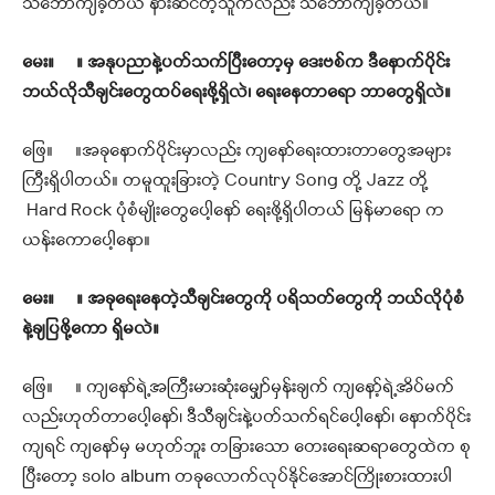
သဘောကျခဲ့တယ် နားဆင်တဲ့သူကလည်း သဘောကျခဲ့တယ်။
မေး။ ။
အနုပညာနဲ့ပတ်သက်ပြီးတော့မှ ဒေးဗစ်က ဒီနောက်ပိုင်း
ဘယ်လိုသီချင်းတွေထပ်ရေးဖို့ရှိလဲ၊ ရေးနေတာရော ဘာတွေရှိလဲ
။
ဖြေ။ ။အခုနောက်ပိုင်းမှာလည်း ကျနော်ရေးထားတာတွေအများ
ကြီးရှိပါတယ်။ တမူထူးခြားတဲ့ Country Song တို့ Jazz တို့
Hard Rock ပုံစံမျိုးတွေပေါ့နော် ရေးဖို့ရှိပါတယ် မြန်မာရော က
ယန်းကောပေါ့နော။
မေး
။ ။
အခုရေးနေတဲ့သီချင်းတွေကို ပရိသတ်တွေကို ဘယ်လိုပုံစံ
နဲ့ချပြ
ဖို့ကော ရှိမလဲ။
ဖြေ။ ။ ကျနော်ရဲ့အကြီးမားဆုံးမျှော်မှန်းချက် ကျနော့်ရဲ့အိပ်မက်
လည်းဟုတ်တာပေါ့နော်၊ ဒီသီချင်းနဲ့ပတ်သက်ရင်ပေါ့နော်၊ နောက်ပိုင်း
ကျရင် ကျနော်မှ မဟုတ်ဘူး တခြားသော တေးရေးဆရာတွေထဲက စု
ပြီးတော့ solo album တခုလောက်လုပ်နိုင်အောင်ကြိုးစားထားပါ