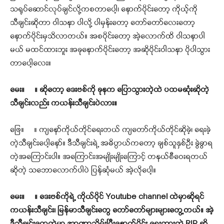
သရုပ်ဆောင်လုပ်ချင်လို့ကစတာပေါ့၊ နောက်ပိုင်းတော့ ကိုယ့်ကို
သီချင်းဆိုတာ ဝါသနာ ပါလို့ ပါမှန်းတော့ တော်တော်လေးတော့
နောက်ပိုင်းမှသိလာတယ်။ အစပိုင်းတော့ အဲ့လောက်ထိ ဝါသနာပါ
မယ် မထင်ထားဘူး အခုနောက်ပိုင်းတော့ အဆိုပိုင်းဝါသနာ ပိုပါသွား
တာပေါ့လေး။
မေး။ ။ ဆိုတော့ ဒေးဗစ်ကို ခုနက ပြောသွားတဲ့ထဲ ပထမဆုံးဆိုတဲ့
သီချင်းလည်း ကယန်းသီချင်းပဲလား။
ဖြေ။ ။ ကျနော်ကိုယ်တိုင်ရေးတယ် ကျတော်ကိုယ်တိုင်ဆိုခဲ့၊ ရေးခဲ့
တဲ့သီချင်းပေါ့နော်။ ဒီသီချင်းရဲ့ အဓိပ္ပာယ်ကတော့ ချစ်သူနှစ်ဦး ခွဲခွာရ
တဲ့အကြောင်းပါ။ အကြောင်းအမျိုးမျိုးကြောင့် တနယ်စီဝေးရတယ်
ဆိုတဲ့ သဘောလောက်ပါပဲ ပြန်ဆုံမယ် အဲ့လိုပေါ့။
မေး
။ ။
ဒေးဗစ်ကိုရဲ့ ကိုယ်ပိုင် Youtube channel ထဲမှာဆိုရင်
ကယန်းသီချင်း၊ မြန်မာသီချင်းတွေ တော်တော်များများတွေ့တယ်။ အဲ့