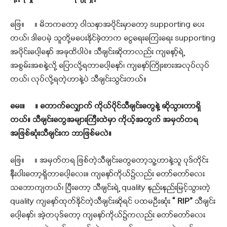
ဖြေ။ ။ မိဘကတော့ ဝါသနာအပိုင်းမှာတော့ supporting ပေး
တယ်၊ ဒါပေမဲ့ သူတို့မပေးနိုင်ခဲ့တာက ငွေရေးကြေးရေး supporting
အပိုင်းပေါ့နော် အခုထိပါပဲ။ သီချင်းဆိုတာလည်း ကျနော့်ရဲ့
အစွမ်းအစနဲ့လို့ ပြောလို့ရတာပေါ့နော်၊ ကျနော်ကြိုးစားအလုပ်လုပ်
တယ်၊ လုပ်လို့ရတဲ့ဟာနဲ့ပဲ သီချင်းသွင်းတယ်။
မေး
။ ။ တောက်လျှောက် ကိုယ်ပိုင်သီချင်းတွေနဲ့ ဆိုသွားတာရှိ
တယ်။ သီချင်းတွေအများကြီးထဲမှာ
ကိုယ့်အတွက် အမှတ်တရ
အဖြစ်ဆုံးသီချင်း
က ဘာဖြစ်မလဲ။
ဖြေ။ ။ အမှတ်တရ ဖြစ်တဲ့သီချင်းတွေတော့သူ့ဟာနဲ့သူ ပုဒ်တိုင်း
နီးပါးတော့ရှိတာပေါ့လေး။ ကျနော်ကိုယ်၌လည်း တော်တော်လေး
သဘောကျတယ်၊ ပြီးတော့ သီချင်းရဲ့ quality နည်းနည်းမြင့်သွားတဲ့
quality ကျနော်ထုတ်နိုင်တဲ့သီချင်းဆိုရင် ပထမဦးဆုံး
“ RIP”
သီချင်း
ပေါ့နော်၊ အဲ့တပုဒ်တော့ ကျနော်ကိုယ်၌ကလည်း တော်တော်လေး