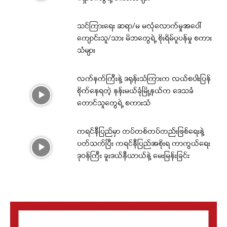
သင်ကြားရေး ဆရာ/မ မလုံလောက်မှုအပေါ်
ကျောင်းသူ/သား မိဘတွေရဲ့ စိုးရိမ်ပူပန်မှု စကား
သံများ
လက်နက်ကြီးနဲ့ ဒရုန်းသံကြားက လယ်စပါးပြန်
စိုက်နေရတဲ့ နန်းမယ်ခုံမြို့နယ်က ဒေသခံ
တောင်သူတွေရဲ့ စကားသံ
ကရင်နီပြည်မှာ တပ်တစ်တပ်တည်းဖြစ်ရေးနဲ့
ပတ်သက်ပြီး ကရင်နီပြည်အစိုးရ ကာကွယ်ရေး
ဒုဝန်ကြီး ခူးဒယ်နီယာယ်နဲ့ မေးမြန်းခြင်း