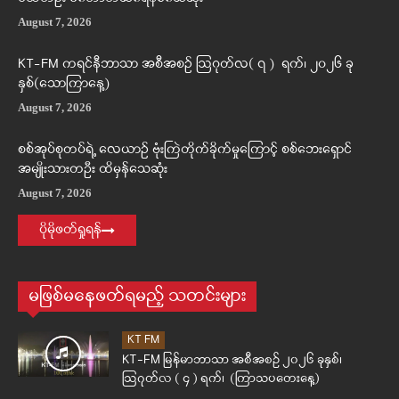
August 7, 2026
KT-FM ကရင်နီဘာသာ အစီအစဉ် ဩဂုတ်လ( ၇ ) ရက်၊ ၂၀၂၆ ခု
နှစ်(သောကြာနေ့)
August 7, 2026
စစ်အုပ်စုတပ်ရဲ့ လေယာဉ် ဗုံးကြဲတိုက်ခိုက်မှုကြောင့် စစ်ဘေးရှောင်
အမျိုးသားတဦး ထိမှန်သေဆုံး
August 7, 2026
ပိုမိုဖတ်ရှုရန်
မဖြစ်မနေဖတ်ရမည့် သတင်းများ
KT FM
KT-FM မြန်မာဘာသာ အစီအစဉ် ၂၀၂၆ ခုနှစ်၊
ဩဂုတ်လ ( ၄ ) ရက်၊ (ကြာသပတေးနေ့)