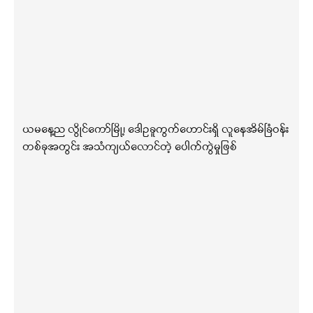
ယမနေ့ည လွိုင်ကော်မြို့၊ ဒေါဥခူကွက်ဟောင်းရှိ လူနေအိမ်ခြံဝန်း
တစ်ခုအတွင်း အသံကျယ်လောင်တဲ့ ပေါက်ကွဲမှုဖြစ်