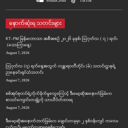
SoundCloud
TikTok
နောက်ဆုံးရ သတင်းများ
KT-FM မြန်မာဘာသာ အစီအစဉ် ၂၀၂၆ ခုနှစ်၊ ဩဂုတ်လ ( ၇ ) ရက်၊
(သောကြာနေ့)
August 7, 2026
ဩဂုတ်လ (၇) ရက်နေ့အတွက် ကန္တာရဝတီတိုင်း (မ်) သတင်းဌာနရဲ့
ညနေခင်းရုပ်သံသတင်း
August 7, 2026
စစ်အုပ်စုတပ်ရဲ့တိုက်ခိုက်မှုတွေကြောင့် ဒီးမော့ဆိုအနောက်ခြမ်းက
စာသင်ကျောင်းတချို့ကို ယာယီပိတ်ထားရ
August 7, 2026
ဒီးမော့ဆိုအနောက်ဘက်ခြမ်းက ချောင်းတခုမှာ ၂ နှစ်ဝန်းကျင် ကလေး
ငယ်တဦး မတော်တဆရေနစ်သေဆုံး