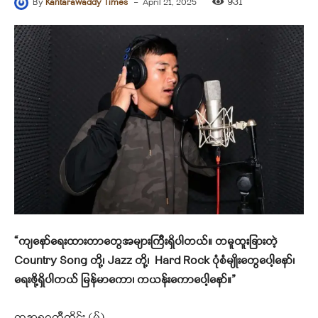
-
931
By
Kantarawaddy Times
April 21, 2025
“ကျနော်ရေးထားတာတွေအများကြီးရှိပါတယ်
။
တမူထူးခြားတဲ့
Country Song တို့၊ Jazz တို့၊
Hard Rock
ပုံစံမျိုးတွေပေါ့နော်၊
ရေးဖို့ရှိပါတယ် မြန်မာကော၊ ကယန်း
ကော
ပေါ့နော်
။
”