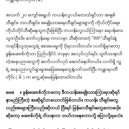
ကန္တာရဝတီတိုင်း (မ်)
အသက် ၂၀ ကျော်အရွယ် ကယန်းလူငယ်တေးသံရှင်ဟာ အချစ်
သီချင်း၊ ဘဝသီချင်း၊ အမျိုးသားရေးသီချင်းများစွာကို ကိုယ်တိုင်ရေး၊
ကိုယ်တိုင်သီဆိုနေသူတဦးဖြစ်ပြီး ကယန်းလူငယ်ကြားမှာ ရေပန်းစား
သူတဦးပါ။ တော်လှန်ရေး ကာလမှာ သီဆိုထားတဲ့ “RIP”သီချင်းနဲ့
ကရင်နီလူထုတွေရဲ့ အားပေးမှုကို ပိုရလာပါတယ်။ လက်ရှိမှာတော့
ခွန်းဒေးဗစ်ကိုဟာ ပြည်ပနိုင်ငံ တခုမှာ အလုပ်လုပ်ရင်း သူဝါဿနာပါ
တဲ့အနုပညာတွေကို ဆက်လက်လုပ် ဆောင်နေပါတယ်။ လက်ရှိ သူ့
ရဲ့ အနုပညာလှုပ်ရှားမှုအခြေအနေတွေနဲ့ပတ်သက်ပြီး ကန္တာရဝတီ
တိုင်း ( မ် ) က တွေ့ဆုံမေးမြန်းထားပါတယ်။
မေး
။ ။
ခွန်းဒေးဗစ်ကို
ကတော့
ဒီကယန်းအမျိုးသားကြားမှာဆိုရင်
နာမည်ကြီးတဲ့ အဆိုရှင်တယောက်ဖြစ်တယ်
။
ကယန်း သီချင်းတွေ
လည်းအများကြီးလည်းဆိုတယ် ပြီးရင်
မြန်မာ
သီချင်းတွေ
ကောပေါ့။
ဆိုတော့ ဒေးဗစ်
ကိုရဲ့
ဝါသနာက ဘယ်ကနေစတာ
လို့ ပြောလို့ရမလဲ။