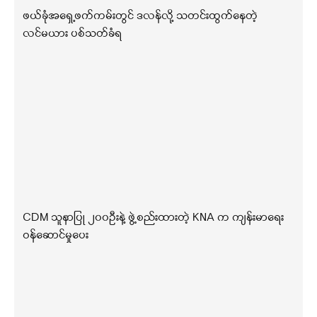
ဖယ်ခုံအရှေ့ဖက်ကမ်းတွင် ဒလန်လို့ သတင်းထွက်နေတဲ့
လင်မယား ပစ်သတ်ခံရ
CDM သူနာပြု ၂၀၀ဦးနဲ့ ဖွဲ့စည်းထားတဲ့ KNA က ကျန်းမာရေး
ဝန်ဆောင်မှုပေး