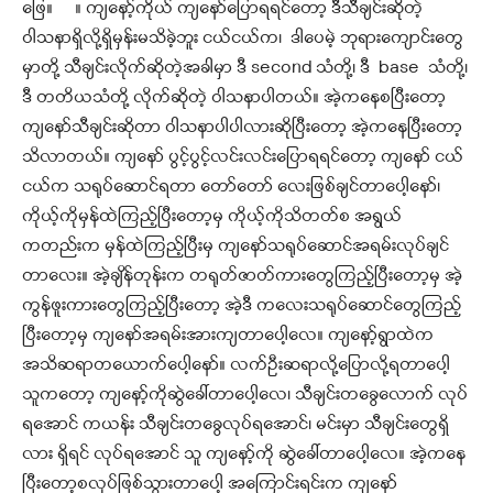
ဖြေ။ ။ ကျနော့်ကိုယ် ကျနော်ပြောရရင်တော့ ဒီသီချင်းဆိုတဲ့
ဝါသနာရှိလို့ရှိမှန်းမသိခဲ့ဘူး ငယ်ငယ်က၊ ဒါပေမဲ့ ဘုရားကျောင်းတွေ
မှာတို့ သီချင်းလိုက်ဆိုတဲ့အခါမှာ ဒီ second သံတို့၊ ဒီ base သံတို့၊
ဒီ တတိယသံတို့ လိုက်ဆိုတဲ့ ဝါသနာပါတယ်။ အဲ့ကနေစပြီးတော့
ကျနော်သီချင်းဆိုတာ ဝါသနာပါပါလားဆိုပြီးတော့ အဲ့ကနေပြီးတော့
သိလာတယ်။ ကျနော် ပွင့်ပွင့်လင်းလင်းပြောရရင်တော့ ကျနော် ငယ်
ငယ်က သရုပ်ဆောင်ရတာ တော်တော် လေးဖြစ်ချင်တာပေါ့နော်၊
ကိုယ့်ကိုမှန်ထဲကြည့်ပြီးတော့မှ ကိုယ့်ကိုသိတတ်စ အရွယ်
ကတည်းက မှန်ထဲကြည့်ပြီးမှ ကျနော်သရုပ်ဆောင်အရမ်းလုပ်ချင်
တာလေး။ အဲ့ချိန်တုန်းက တရုတ်ဇာတ်ကားတွေကြည့်ပြီးတော့မှ အဲ့
ကွန်ဖူးကားတွေကြည့်ပြီးတော့ အဲ့ဒီ ကလေးသရုပ်ဆောင်တွေကြည့်
ပြီးတော့မှ ကျနော်အရမ်းအားကျတာပေါ့လေ။ ကျနော့်ရွာထဲက
အသိဆရာတယောက်ပေါ့နော်။ လက်ဦးဆရာလို့ပြောလို့ရတာပေါ့
သူကတော့ ကျနော့်ကိုဆွဲခေါ်တာပေါ့လေ၊ သီချင်းတခွေလောက် လုပ်
ရအောင် ကယန်း သီချင်းတခွေလုပ်ရအောင်၊ မင်းမှာ သီချင်းတွေရှိ
လား ရှိရင် လုပ်ရအောင် သူ ကျနော့်ကို ဆွဲခေါ်တာပေါ့လေ။ အဲ့ကနေ
ပြီးတော့စလုပ်ဖြစ်သွားတာပေါ့ အကြောင်းရင်းက ကျနော်