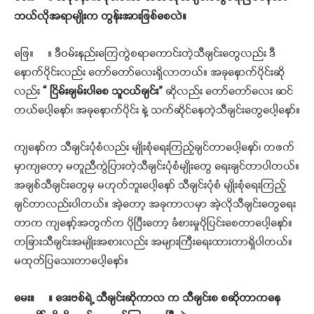
ဘယ်လိုအရာမျိုးက တွန်းအားဖြစ်စေလဲ။
ဖြေ။ ။ ဒီဝမ်းနည်းကြေကွဲစရာကောင်းတဲ့သီချင်းတွေလည်း ဒီ
နောက်ပိုင်းလည်း တော်တော်လေးရှိလာတယ်။ အခုနောက်ပိုင်းဆို
လည်း
“ ငြိမ်းချမ်းပါစေ သူငယ်ချင်း”
ဆိုလည်း တော်တော်လေး ဆင်
တယ်ပေါ့နော်၊ အခုနောက်ပိုင်း နဲ့ သက်ဆိုင်နေတဲ့သီချင်းတွေပေါ့နော်။
ကျနော်က သီချင်းပုံစံလည်း မျိုးစုံရေးကြည့်ချင်တာပေါ့နော်၊ တဖက်
မှာကျတော့ မတူညီကွဲပြားတဲ့သီချင်းပုံစံမျိုးတွေ ရေးချင်တာပါတယ်။
အချစ်သီချင်းတွေမှ မဟုတ်ဘူးပေါ့နော် သီချင်းပုံစံ မျိုးစုံရေးကြည့်
ချင်တာလည်းပါတယ်။ အဲ့တော့ အခုကာလမှာ အဲ့လိုသီချင်းတွေရေး
တာက ကျနော့်အတွက်က ပိုပြီးတော့ ခံစားမှုပိုပြင်းစေတာပေါ့နော်။
တခြားသီချင်းအမျိုးအစားလည်း အများကြီးရေးထားတာရှိပါတယ်။
မထုတ်ပြသေးတာပေါ့နော်။
မေး။ ။
ဒေးဗစ်ရဲ့ သီချင်းဆိုကာလ က သီချင်းစ စဆိုတာကနေ