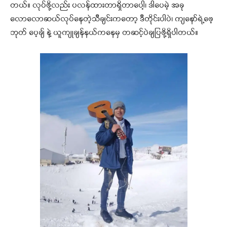
တယ်။ လုပ်ဖို့လည်း ပလန်ထားတာရှိတာပေါ့၊ ဒါပေမဲ့ အခု
လောလောဆယ်လုပ်နေတဲ့သီချင်းကတော့ ဒီတိုင်းပါပဲ၊ ကျနော်ရဲ့ဖေ့
ဘုတ် ပေ့ချ် နဲ့ ယူကျုချန်နယ်ကနေမှ တဆင့်ပဲချပြဖို့ရှိပါတယ်။