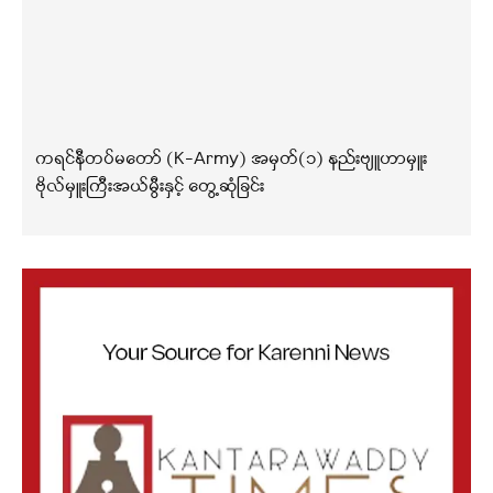
ကရင်နီတပ်မတော် (K-Army) အမှတ်(၁) နည်းဗျူဟာမှူး
ဗိုလ်မှူးကြီးအယ်မွီးနှင့် တွေ့ဆုံခြင်း