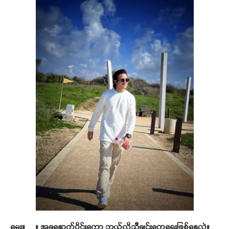
မေး။ ။ အခုနောက်ပိုင်းကော ဘယ်လိုသီချင်းတွေရေးဖြစ်နေလဲ။