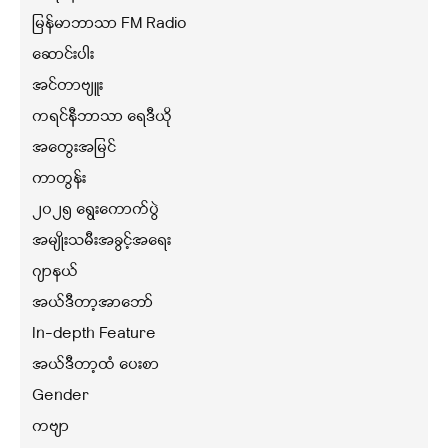
မြန်မာဘာသာ FM Radio
ဆောင်းပါး
အင်တာဗျူး
ကရင်နီဘာသာ ရေဒီယို
အတွေးအမြင်
ကာတွန်း
၂၀၂၅ ရွေးကောက်ပွဲ
အမျိုးသမီးအခွင့်အရေး
ဂျာနယ်
အယ်ဒီတာ့အာဘော်
In-depth Feature
အယ်ဒီတာ့ထံ ပေးစာ
Gender
ကဗျာ