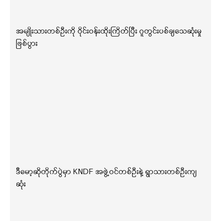
အမျိုးသားတစ်ဦးကို ဝိုင်းဝန်းထိုးကြိတ်ပြီး ဂူတွင်းပစ်ချသေဆုံးမှု
ဖြစ်ပွား
ဒီမော့ဆိုတိုက်ပွဲမှာ KNDF အဖွဲ့ဝင်တစ်ဦးနဲ့ ရွာသားတစ်ဦးကျ
ဆုံး