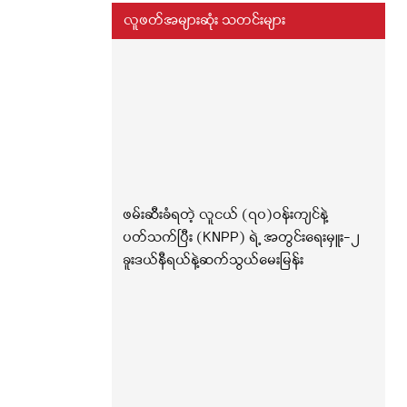
လူဖတ်အများဆုံး သတင်းများ
ဖမ်းဆီးခံရတဲ့ လူငယ် (၇၀)ဝန်းကျင်နဲ့
ပတ်သက်ပြီး (KNPP) ရဲ့ အတွင်းရေးမှူး-၂
ခူးဒယ်နီရယ်နဲ့ဆက်သွယ်မေးမြန်း