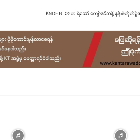
KNDF B-02က ရဲဘော် ကျော်ဇင်သန့် နန်းဖဲတိုက်ပွဲအ