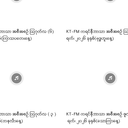
ီဘာသာ အစီအစဉ် ဩဂုတ်လ (၆)
KT-FM ကရင်နီဘာသာ အစီအစဉ် ဩ
ှစ်(ကြာသပတေးနေ့)
ရက်၊ ၂၀၂၆ ခုနှစ်(ဗုဒ္ဓဟူးနေ့)
ဘာသာ အစီအစဉ် ဩဂုတ်လ ( ၃ )
KT-FM ကရင်နီဘာသာ အစီအစဉ် ဇူလ
်(တနင်္လာနေ့)
ရက်၊ ၂၀၂၆ ခုနှစ်(သောကြာနေ့)