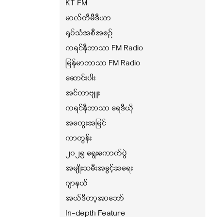
KT FM
မာလ်တီမီဒီယာ
ရုပ်သံအစီအစဉ်
ကရင်နီဘာသာ FM Radio
မြန်မာဘာသာ FM Radio
ဆောင်းပါး
အင်တာဗျူး
ကရင်နီဘာသာ ရေဒီယို
အတွေးအမြင်
ကာတွန်း
၂၀၂၅ ရွေးကောက်ပွဲ
အမျိုးသမီးအခွင့်အရေး
ဂျာနယ်
အယ်ဒီတာ့အာဘော်
In-depth Feature