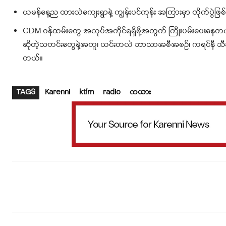
ယမန်နေ့ည ထားလဲကျေးရွာနဲ့ ကျွန်းပင်ကုန်း အကြားမှာ တိုက်ပွဲဖြစ်
CDM ဝန်ထမ်းတွေ အလုပ်အကိုင်ရရှိဖို့အတွက် ကြိုးပမ်းပေးနေ
ဆိုတဲ့သတင်းတွေနဲ့အတူ၊ ယင်းတလဲ ဘာသာအစီအစဉ်၊ ကရင်နီ သီချ
တယ်။
TAGS
Karenni
ktfm
radio
ကယား
Facebook
X
WhatsApp