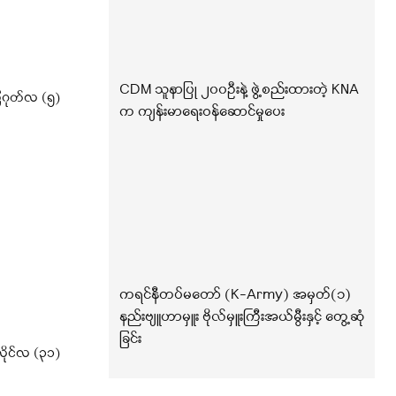
CDM သူနာပြု ၂၀၀ဦးနဲ့ ဖွဲ့စည်းထားတဲ့ KNA
ဂုတ်လ (၅)
က ကျန်းမာရေးဝန်ဆောင်မှုပေး
ကရင်နီတပ်မတော် (K-Army) အမှတ်(၁)
နည်းဗျူဟာမှူး ဗိုလ်မှူးကြီးအယ်မွီးနှင့် တွေ့ဆုံ
ခြင်း
ိုင်လ (၃၁)