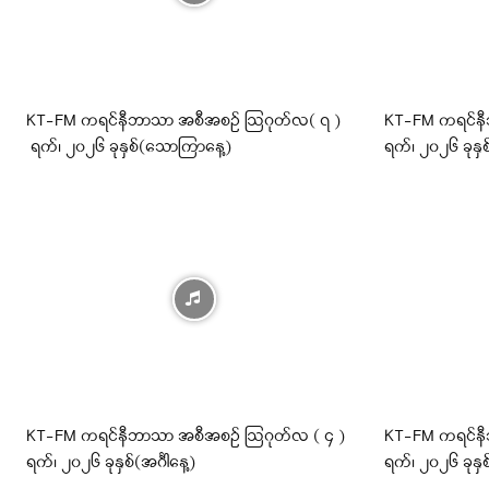
KT-FM ကရင်နီဘာသာ အစီအစဉ် ဩဂုတ်လ( ၇ )
KT-FM ကရင်န
ရက်၊ ၂၀၂၆ ခုနှစ်(သောကြာနေ့)
ရက်၊ ၂၀၂၆ ခုန
KT-FM ကရင်နီဘာသာ အစီအစဉ် ဩဂုတ်လ ( ၄ )
KT-FM ကရင်နီ
ရက်၊ ၂၀၂၆ ခုနှစ်(အင်္ဂါနေ့)
ရက်၊ ၂၀၂၆ ခုနှစ