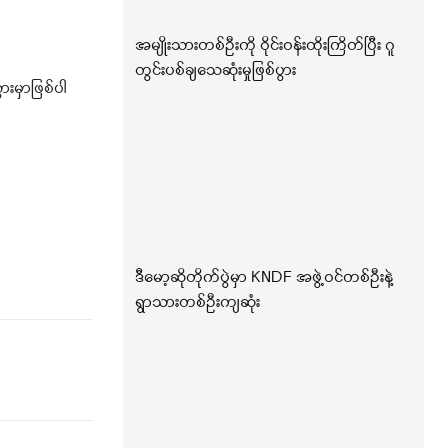
အမျိုးသားတစ်ဦးကို ဝိုင်းဝန်းထိုးကြိတ်ပြီး ဂူ
တွင်းပစ်ချသေဆုံးမှုဖြစ်ပွား
းမှာဖြစ်ပါ
ဒီမော့ဆိုတိုက်ပွဲမှာ KNDF အဖွဲ့ဝင်တစ်ဦးနဲ့
ရွာသားတစ်ဦးကျဆုံး