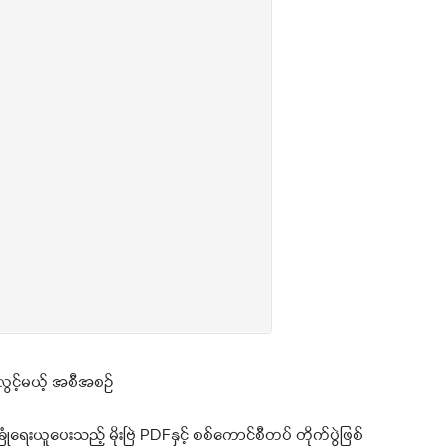
လွင့်မယ့် အစီအစဉ်
ခြုံရေးယူပေးသည့် မိုးဗြဲ PDFနှင့် စစ်ကောင်စီတပ် တိုက်ပွဲဖြစ်