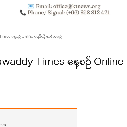
es နေ့စဥ် Online ရေဒီယို အစီအစဥ်
waddy Times နေ့စဥ် Online