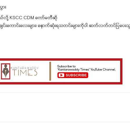
ပွား
တယ်လို့ KSCC CDM ကော်မတီဆို
င်းကောင်းလေးများ၊ နောက်ဆုံးရသတင်းများကိုပါ ဆက်လက်တင်ပြပေးသွာ
Telegram
Viber