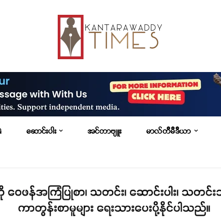
G
ဆောင်းပါး
အင်တာဗျူး
မာလ်တီမီဒီယာ