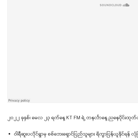
၂၀၂၂ ခုနှစ်၊ မေလ ၂၃ ရက်နေ့ KT FM ရဲ့ တနင်္လာနေ့ ညနေပိုင်းထုတ်
ဝါရီဆူးပလိုင်ရွာမှ စစ်ဘေးရှောင်ပြည်သူများ ရိက္ခာပြန်ယူနိုင်ရန် လုံ