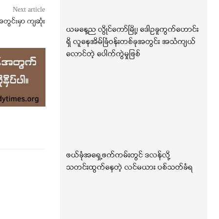
Next article
တွင်းမှာ ကျဆုံး
ယမနေ့ည လွိုင်ကော်မြို့၊ ဒေါဥခူကွက်ဟောင်း
ရှိ လူနေအိမ်ခြံဝန်းတစ်ခုအတွင်း အသံကျယ်
လောင်တဲ့ ပေါက်ကွဲမှုဖြစ်
ဖယ်ခုံအရှေ့ဖက်ကမ်းတွင် ဒလန်လို့
သတင်းထွက်နေတဲ့ လင်မယား ပစ်သတ်ခံရ