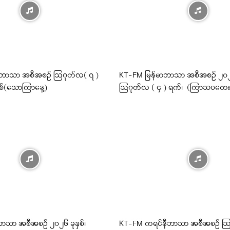
ီဘာသာ အစီအစဉ် ဩဂုတ်လ( ၇ )
KT-FM မြန်မာဘာသာ အစီအစဉ် ၂၀၂၆ 
ှစ်(သောကြာနေ့)
ဩဂုတ်လ ( ၄ ) ရက်၊ (ကြာသပတေး
ာသာ အစီအစဉ် ၂၀၂၆ ခုနှစ်၊
KT-FM ကရင်နီဘာသာ အစီအစဉ် ဩ