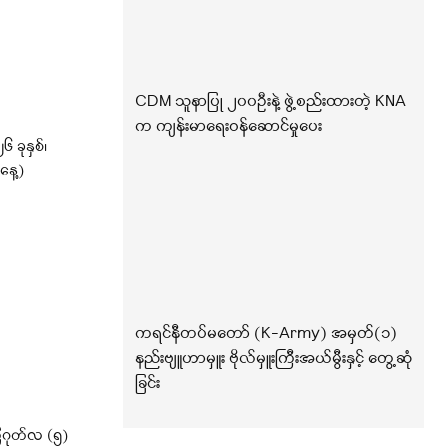
CDM သူနာပြု ၂၀၀ဦးနဲ့ ဖွဲ့စည်းထားတဲ့ KNA
က ကျန်းမာရေးဝန်ဆောင်မှုပေး
ခုနှစ်၊
နေ့)
ကရင်နီတပ်မတော် (K-Army) အမှတ်(၁)
နည်းဗျူဟာမှူး ဗိုလ်မှူးကြီးအယ်မွီးနှင့် တွေ့ဆုံ
ခြင်း
ဂုတ်လ (၅)