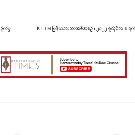
ုက်မှု
KT-FM မြန်မာဘာသာအစီအစဉ် ၊ ၂၀၂၂ ဇူလိုင်လ ၈ ရက