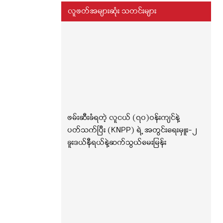
လူဖတ်အများဆုံး သတင်းများ
ဖမ်းဆီးခံရတဲ့ လူငယ် (၇၀)ဝန်းကျင်နဲ့
ပတ်သက်ပြီး (KNPP) ရဲ့ အတွင်းရေးမှူး-၂
ခူးဒယ်နီရယ်နဲ့ဆက်သွယ်မေးမြန်း