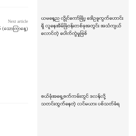
ယမနေ့ည လွိုင်ကော်မြို့၊ ဒေါဥခူကွက်ဟောင်း
Next article
ရှိ လူနေအိမ်ခြံဝန်းတစ်ခုအတွင်း အသံကျယ်
် (သောကြာနေ့)
လောင်တဲ့ ပေါက်ကွဲမှုဖြစ်
ဖယ်ခုံအရှေ့ဖက်ကမ်းတွင် ဒလန်လို့
သတင်းထွက်နေတဲ့ လင်မယား ပစ်သတ်ခံရ