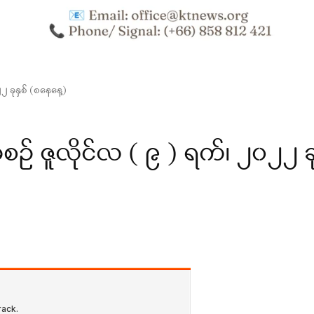
ခုနှစ် (စနေနေ့)
ဇူလိုင်လ ( ၉ ) ရက်၊ ၂၀၂၂ ခု