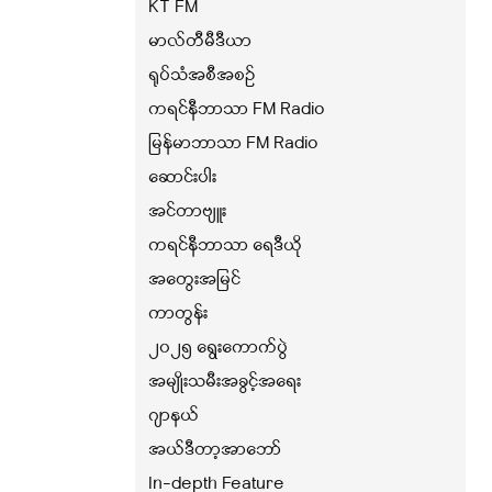
KT FM
မာလ်တီမီဒီယာ
ရုပ်သံအစီအစဉ်
ကရင်နီဘာသာ FM Radio
မြန်မာဘာသာ FM Radio
ဆောင်းပါး
အင်တာဗျူး
ကရင်နီဘာသာ ရေဒီယို
အတွေးအမြင်
ကာတွန်း
၂၀၂၅ ရွေးကောက်ပွဲ
အမျိုးသမီးအခွင့်အရေး
ဂျာနယ်
အယ်ဒီတာ့အာဘော်
In-depth Feature