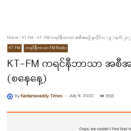
Home
KT FM
KT-FM ကရင်နီဘာသာ အစီအစဉ် ဇူလိုင်လ ( ၉ ) ရက်၊ ၂၀၂၂ 
KT FM
ကရင်နီဘာသာ FM Radio
KT-FM ကရင်နီဘာသာ အစီအစဉ် 
(စနေနေ့)
-
July 9, 2022
By
Kantarawaddy Times
5515