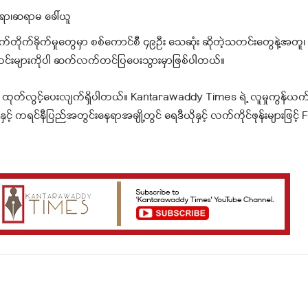
ရာ၊ဆရာမ ခေါ်ယူ
က်တိုက်ခိုက်မှုတွေမှာ စစ်ကောင်စီ ၄၉ဦး သေဆုံး ဆိုတဲ့သတင်းတွေနဲ့အတ
တင်းများကိုပါ ဆက်လက်တင်ပြပေးသွားမှာဖြစ်ပါတယ်။
် ထုတ်လွင့်ပေးလျက်ရှိပါတယ်။ Kantarawaddy Times ရဲ့ လူမှုကွန်ယက်
ှင့် ကရင်နီပြည်အတွင်းနေရာအချို့တွင် ရေဒီယိုနှင့် လက်ကိုင်ဖုန်းများဖြင့
Telegram
Viber