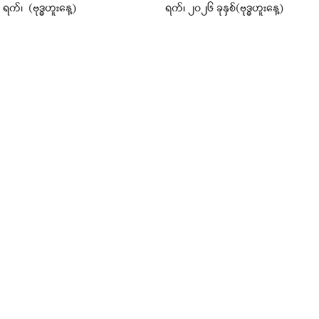
က်၊ (ဗုဒ္ဓဟူးနေ့)
ရက်၊ ၂၀၂၆ ခုနှစ်(ဗုဒ္ဓဟူးနေ့)