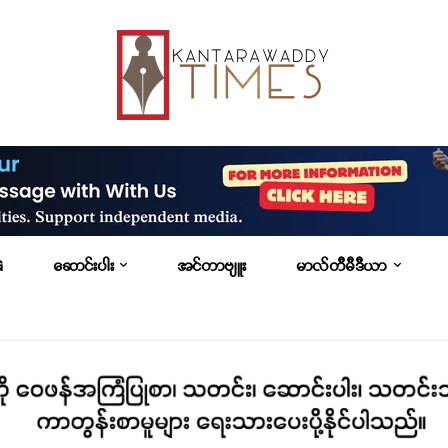
G
ဆောင်းပါး
အင်တာဗျူး
မာလ်တီမီဒီယာ