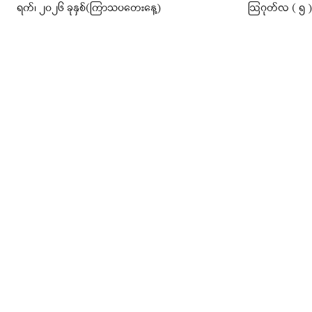
ရက်၊ ၂၀၂၆ ခုနှစ်(ကြာသပတေးနေ့)
ဩဂုတ်လ ( ၅ ) ရ