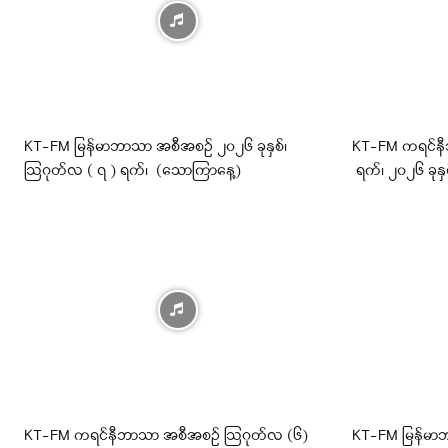
KT-FM မြန်မာဘာသာ အစီအစဉ် ၂၀၂၆ ခုနှစ်၊
KT-FM ကရင်န
ဩဂုတ်လ ( ၇ ) ရက်၊ (သောကြာနေ့)
ရက်၊ ၂၀၂၆ ခုန
KT-FM ကရင်နီဘာသာ အစီအစဉ် ဩဂုတ်လ (၆)
KT-FM မြန်မာဘ