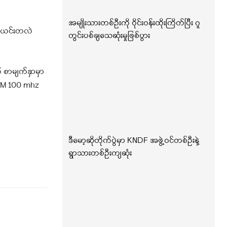
အမျိုးသားတစ်ဦးကို ဝိုင်းဝန်းထိုးကြိတ်ပြီး ဂူ
ူ၊ ယင်းတလဲ
တွင်းပစ်ချသေဆုံးမှုဖြစ်ပွား
 စာမျက်နှာမှာ
် FM 100 mhz
ဒီမော့ဆိုတိုက်ပွဲမှာ KNDF အဖွဲ့ဝင်တစ်ဦးနဲ့
ရွာသားတစ်ဦးကျဆုံး