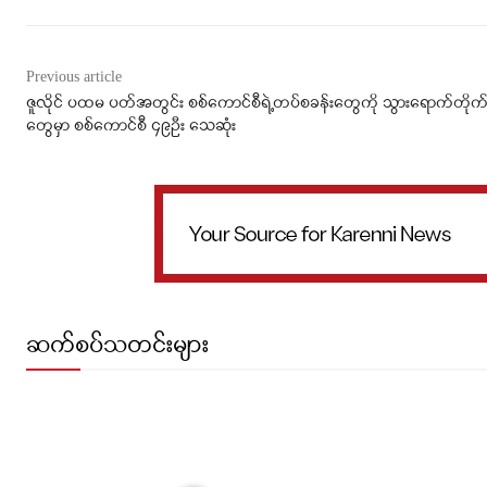
Previous article
ဇူလိုင် ပထမ ပတ်အတွင်း စစ်ကောင်စီရဲ့တပ်စခန်းတွေကို သွားရောက်တိုက်ခိ
တွေမှာ စစ်ကောင်စီ ၄၉ဦး သေဆုံး
ဆက်စပ်သတင်းများ