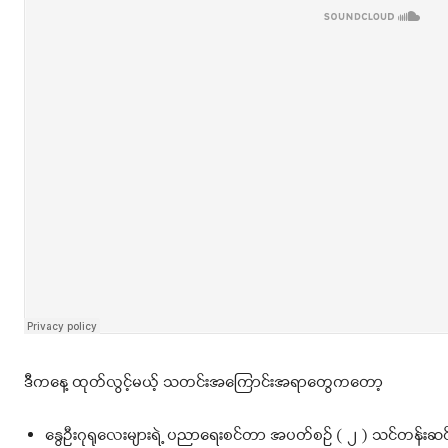
ဒီကနေ့ ထုတ်လွင့်မယ့် သတင်းအကြောင်းအရာတွေကတော့
နွေဦးဂုရုလေးများရဲ့ ပညာရေးစင်တာ အပတ်စဉ် ( ၂ ) သင်တန်းဆင