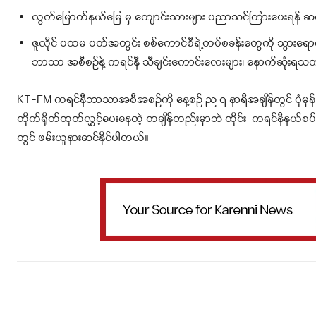
လွတ်မြောက်နယ်မြေ မှ ကျောင်းသားများ ပညာသင်ကြားပေးရန် ဆ
ဇူလိုင် ပထမ ပတ်အတွင်း စစ်ကောင်စီရဲ့တပ်စခန်းတွေကို သွားရော
ဘာသာ အစီစဉ်နဲ့ ကရင်နီ သီချင်းကောင်းလေးများ၊ နောက်ဆုံးရသ
KT-FM ကရင်နီဘာသာအစီအစဉ်ကို နေ့စဉ် ည ၇ နာရီအချိန်တွင် ပုံမှန
တိုက်ရိုတ်ထုတ်လွှင့်ပေးနေတဲ့ တချိန်တည်းမှာဘဲ ထိုင်း-ကရင်နီနယ်စပ်န
တွင် ဖမ်းယူနားဆင်နိုင်ပါတယ်။
Facebook
X
WhatsApp