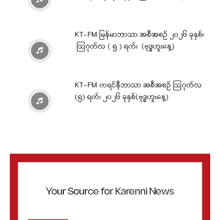
KT-FM မြန်မာဘာသာ အစီအစဉ် ၂၀၂၆ ခုနှစ်၊
ဩဂုတ်လ ( ၅ ) ရက်၊ (ဗုဒ္ဓဟူးနေ့)
KT-FM ကရင်နီဘာသာ အစီအစဉ် ဩဂုတ်လ
(၅) ရက်၊ ၂၀၂၆ ခုနှစ်(ဗုဒ္ဓဟူးနေ့)