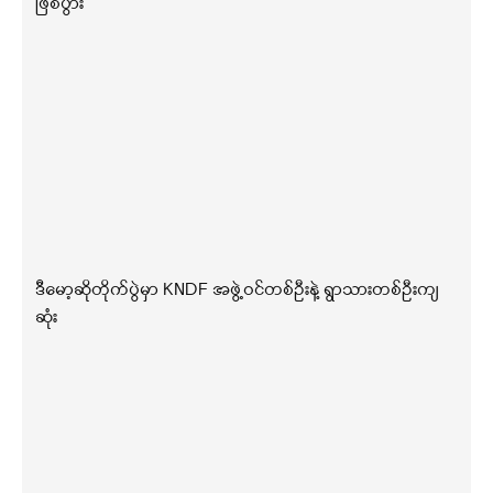
ဖြစ်ပွား
ဒီမော့ဆိုတိုက်ပွဲမှာ KNDF အဖွဲ့ဝင်တစ်ဦးနဲ့ ရွာသားတစ်ဦးကျ
ဆုံး