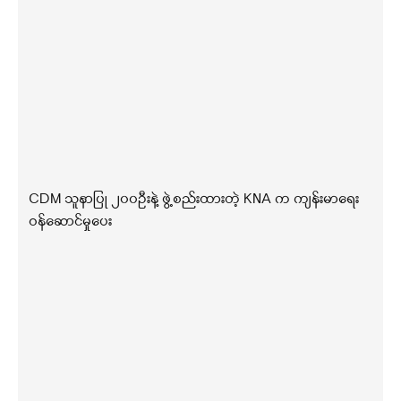
CDM သူနာပြု ၂၀၀ဦးနဲ့ ဖွဲ့စည်းထားတဲ့ KNA က ကျန်းမာရေး
ဝန်ဆောင်မှုပေး