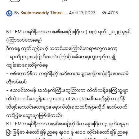
-
April 13, 2023
4728
By
Kantarawaddy Times
KT-FM ကရင်နီဘာသာ အစီအစဉ် ဧပြီလ ( ၁၃) ရက်၊ ၂၀၂၃ ခုနှစ်
(ကြာသပတေးနေ့)
ဒီကနေ့ ထုတ်လွင့်မယ့် သတင်းအကြောင်းအရာတွေကတော့
– ရာသီဥတုအပြောင်းအလဲကြောင့် စစ်ဘေးဒုက္ခသည်တချို့
ကျန်းမာရေးထိခိုက်နေ
– စစ်ကောင်စီက ကရင်နီကို အင်အားအများအပြားသုံးပြီး အသေခံ
ထိုးစစ်ဆင်
– သေမင်းတမန် အသံနက်ကြီးတွေကြားက ထိတ်လန့်နေကြသူမျာ
ဆိုတဲ့သတင်းတွေနဲ့အတူ song of week အစီအစဉ်နှင့် ကရင်နီ
သီချင်းကောင်းလေးများ၊ နောက်ဆုံးရသတင်းများကိုပါ ဆက်လက်
တင်ပြပေးသွားမှာဖြစ်ပါတယ်
။
KT-FM ကရင်နီဘာသာအစီအစဉ်ကို ဒီကနေ့ ဧပြီလ ၃ ရက်နေ့မှစ
ပြီး မြန်မာ စံတော်ချိန် ညနေ ရး၀၀ မှ ၈းဝဝ ထိုင်းစံတော်ချိန် ညနေ