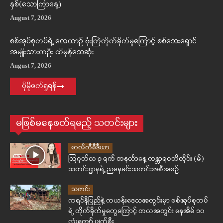
နှစ်(သောကြာနေ့)
August 7, 2026
စစ်အုပ်စုတပ်ရဲ့ လေယာဉ် ဗုံးကြဲတိုက်ခိုက်မှုကြောင့် စစ်ဘေးရှောင်
အမျိုးသားတဦး ထိမှန်သေဆုံး
August 7, 2026
ပိုမိုဖတ်ရှုရန်
မဖြစ်မနေဖတ်ရမည့် သတင်းများ
မာလ်တီမီဒီယာ
ဩဂုတ်လ ၃ ရက် တနင်္လာနေ့ ကန္တာရဝတီတိုင်း (မ်)
သတင်းဌာနရဲ့ ညနေခင်းသတင်းအစီအစဉ်
သတင်း
ကရင်နီပြည်နဲ့ ကယန်းဒေသအတွင်းမှာ စစ်အုပ်စုတပ်
ရဲ့ တိုက်ခိုက်မှုတွေကြောင့် တလအတွင်း နေအိမ် ၁၀
လုံးကျော် ပျက်စီး