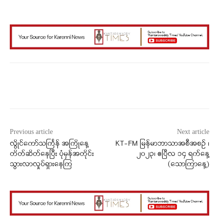
Facebook
X
WhatsApp
Previous article
Next article
လွိုင်ကော်သင်္ကြန် အကြိုနေ့
KT-FM မြန်မာဘာသာအစီအစဉ် ၊
တိတ်ဆိတ်နေပြီး ပုံမှန်အတိုင်း
၂၀၂၃၊ ဧပြီလ ၁၄ ရက်နေ့
သွားလာလှုပ်ရှားနေကြ
(သောကြာနေ့)