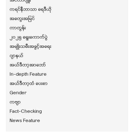
အင်တာဗျူး
ကရင်နီဘာသာ ရေဒီယို
အတွေးအမြင်
ကာတွန်း
၂၀၂၅ ရွေးကောက်ပွဲ
အမျိုးသမီးအခွင့်အရေး
ဂျာနယ်
အယ်ဒီတာ့အာဘော်
In-depth Feature
အယ်ဒီတာ့ထံ ပေးစာ
Gender
ကဗျာ
Fact-Checking
News Feature