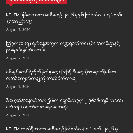
KT-FM မြန်မာဘာသာ အစီအစဉ် ၂၀၂၆ ခုနှစ်၊ ဩဂုတ်လ ( ၇ ) ရက်၊
(သောကြာနေ့)
August 7, 2026
ဩဂုတ်လ (၇) ရက်နေ့အတွက် ကန္တာရဝတီတိုင်း (မ်) သတင်းဌာနရဲ့
ညနေခင်းရုပ်သံသတင်း
August 7, 2026
စစ်အုပ်စုတပ်ရဲ့တိုက်ခိုက်မှုတွေကြောင့် ဒီးမော့ဆိုအနောက်ခြမ်းက
စာသင်ကျောင်းတချို့ကို ယာယီပိတ်ထားရ
August 7, 2026
ဒီးမော့ဆိုအနောက်ဘက်ခြမ်းက ချောင်းတခုမှာ ၂ နှစ်ဝန်းကျင် ကလေး
ငယ်တဦး မတော်တဆရေနစ်သေဆုံး
August 7, 2026
KT-FM ကရင်နီဘာသာ အစီအစဉ် ဩဂုတ်လ( ၇ ) ရက်၊ ၂၀၂၆ ခု