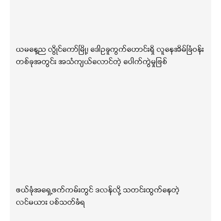
ယမနေ့ည လွိုင်ကော်မြို့၊ ဒေါဥခူကွက်ဟောင်းရှိ လူနေအိမ်ခြံဝန်း
တစ်ခုအတွင်း အသံကျယ်လောင်တဲ့ ပေါက်ကွဲမှုဖြစ်
ဖယ်ခုံအရှေ့ဖက်ကမ်းတွင် ဒလန်လို့ သတင်းထွက်နေတဲ့
လင်မယား ပစ်သတ်ခံရ