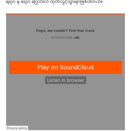
ရး၃၀ မှ ၈း၃၀ ပြောင်းလဲ ထုတ်လွင့်သွားမှာဖြစ်ပါတယ်။