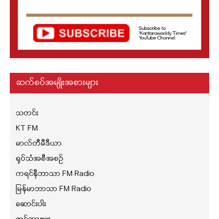
ဆက်စပ်အမျိုးအစားများ
သတင်း
KT FM
မာလ်တီမီဒီယာ
ရုပ်သံအစီအစဉ်
ကရင်နီဘာသာ FM Radio
မြန်မာဘာသာ FM Radio
ဆောင်းပါး