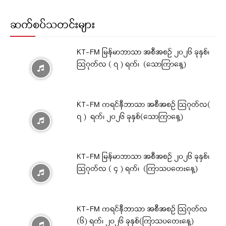
ဆက်စပ်သတင်းများ
KT-FM မြန်မာဘာသာ အစီအစဉ် ၂၀၂၆ ခုနှစ်၊
ဩဂုတ်လ ( ၇ ) ရက်၊ (သောကြာနေ့)
KT-FM ကရင်နီဘာသာ အစီအစဉ် ဩဂုတ်လ(
၇ ) ရက်၊ ၂၀၂၆ ခုနှစ်(သောကြာနေ့)
KT-FM မြန်မာဘာသာ အစီအစဉ် ၂၀၂၆ ခုနှစ်၊
ဩဂုတ်လ ( ၄ ) ရက်၊ (ကြာသပတေးနေ့)
KT-FM ကရင်နီဘာသာ အစီအစဉ် ဩဂုတ်လ
(၆) ရက်၊ ၂၀၂၆ ခုနှစ်(ကြာသပတေးနေ့)