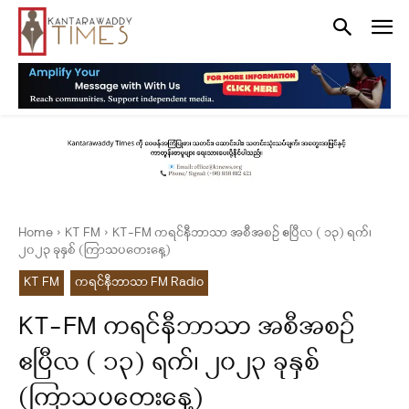
Home
KT FM
KT-FM ကရင်နီဘာသာ အစီအစဉ် ဧပြီလ ( ၁၃) ရက်၊
၂၀၂၃ ခုနှစ် (ကြာသပတေးနေ့)
KT FM
ကရင်နီဘာသာ FM Radio
KT-FM ကရင်နီဘာသာ အစီအစဉ်
ဧပြီလ ( ၁၃) ရက်၊ ၂၀၂၃ ခုနှစ်
(ကြာသပတေးနေ့)