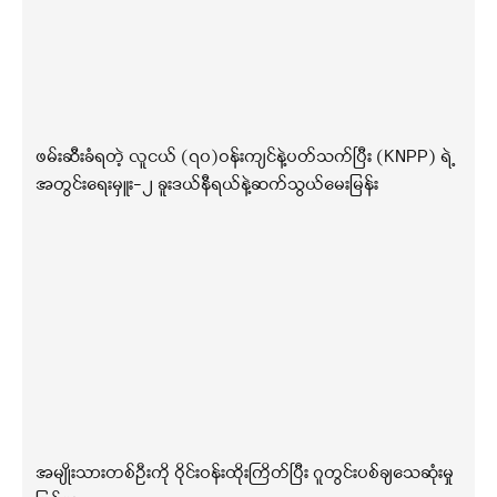
ဖမ်းဆီးခံရတဲ့ လူငယ် (၇၀)ဝန်းကျင်နဲ့ပတ်သက်ပြီး (KNPP) ရဲ့
အတွင်းရေးမှူး-၂ ခူးဒယ်နီရယ်နဲ့ဆက်သွယ်မေးမြန်း
အမျိုးသားတစ်ဦးကို ဝိုင်းဝန်းထိုးကြိတ်ပြီး ဂူတွင်းပစ်ချသေဆုံးမှု