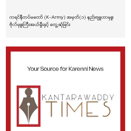
ကရင်နီတပ်မတော် (K-Army) အမှတ်(၁) နည်းဗျူဟာမှူး
ဗိုလ်မှူးကြီးအယ်မွီးနှင့် တွေ့ဆုံခြင်း