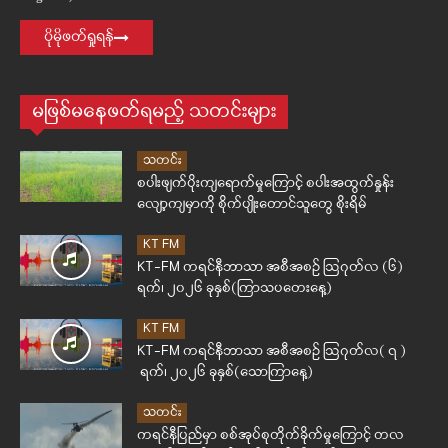
ပိုမိုဖတ်ရှုရန်
မဖြစ်မနေဖတ်ရမည့် သတင်းများ
သတင်း
စပါးဖျက်ပိုးကျရောက်မှုကြောင့် စပါးအထွက်နှုန်း
လျော့ကျမှာကို စိုက်ပျိုးတောင်သူတွေ စိုးရိမ်
KT FM
KT-FM ကရင်နီဘာသာ အစီအစဉ် ဩဂုတ်လ (၆)
ရက်၊ ၂၀၂၆ ခုနှစ်(ကြာသပတေးနေ့)
KT FM
KT-FM ကရင်နီဘာသာ အစီအစဉ် ဩဂုတ်လ( ၇ )
ရက်၊ ၂၀၂၆ ခုနှစ်(သောကြာနေ့)
သတင်း
ကရင်နီပြည်မှာ စစ်အုပ်စုတိုက်ခိုက်မှုကြောင့် တလ