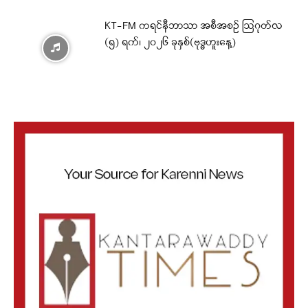
KT-FM ကရင်နီဘာသာ အစီအစဉ် ဩဂုတ်လ
(၅) ရက်၊ ၂၀၂၆ ခုနှစ်(ဗုဒ္ဓဟူးနေ့)