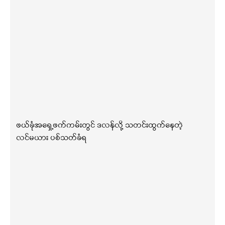
ဖယ်ခုံအရှေ့ဖက်ကမ်းတွင် ဒလန်လို့ သတင်းထွက်နေတဲ့
လင်မယား ပစ်သတ်ခံရ