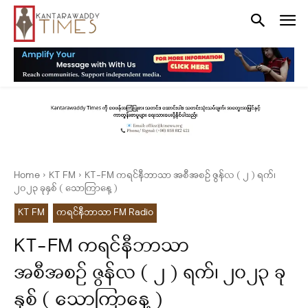
Home
KT FM
KT-FM ကရင်နီဘာသာ အစီအစဉ် ဇွန်လ ( ၂ ) ရက်၊
၂၀၂၃ ခုနှစ် ( သောကြာနေ့ )
KT FM
ကရင်နီဘာသာ FM Radio
KT-FM ကရင်နီဘာသာ
အစီအစဉ် ဇွန်လ ( ၂ ) ရက်၊ ၂၀၂၃ ခု
နှစ် ( သောကြာနေ့ )