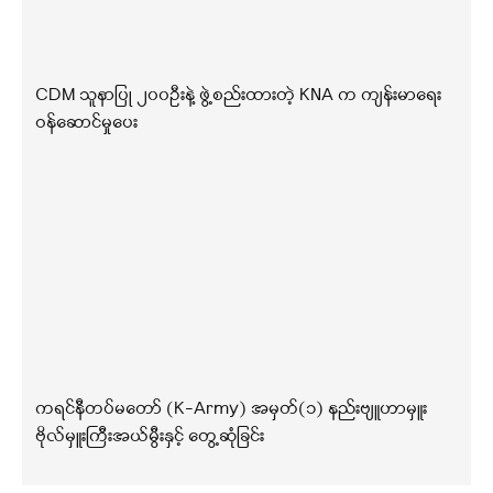
CDM သူနာပြု ၂၀၀ဦးနဲ့ ဖွဲ့စည်းထားတဲ့ KNA က ကျန်းမာရေး
ဝန်ဆောင်မှုပေး
ကရင်နီတပ်မတော် (K-Army) အမှတ်(၁) နည်းဗျူဟာမှူး
ဗိုလ်မှူးကြီးအယ်မွီးနှင့် တွေ့ဆုံခြင်း