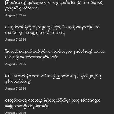
ဩဂုတ်လ (၇) ရက်နေ့အတွက် ကန္တာရဝတီတိုင်း (မ်) သတင်းဌာနရဲ့
ညနေခင်းရုပ်သံသတင်း
August 7, 2026
စစ်အုပ်စုတပ်ရဲ့တိုက်ခိုက်မှုတွေကြောင့် ဒီးမော့ဆိုအနောက်ခြမ်းက
စာသင်ကျောင်းတချို့ကို ယာယီပိတ်ထားရ
August 7, 2026
ဒီးမော့ဆိုအနောက်ဘက်ခြမ်းက ချောင်းတခုမှာ ၂ နှစ်ဝန်းကျင် ကလေး
ငယ်တဦး မတော်တဆရေနစ်သေဆုံး
August 7, 2026
KT-FM ကရင်နီဘာသာ အစီအစဉ် ဩဂုတ်လ( ၇ ) ရက်၊ ၂၀၂၆ ခု
နှစ်(သောကြာနေ့)
August 7, 2026
စစ်အုပ်စုတပ်ရဲ့ လေယာဉ် ဗုံးကြဲတိုက်ခိုက်မှုကြောင့် စစ်ဘေးရှောင်
အမျိုးသားတဦး ထိမှန်သေဆုံး
August 7, 2026