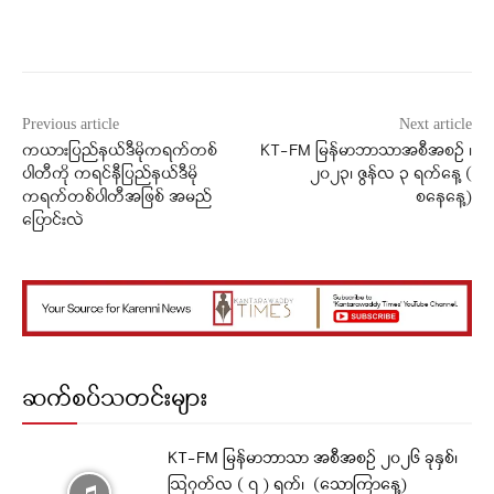
Facebook
X
WhatsApp
Previous article
Next article
ကယားပြည်နယ်ဒီမိုကရက်တစ်
KT-FM မြန်မာဘာသာအစီအစဉ် ၊
ပါတီကို ကရင်နီပြည်နယ်ဒီမို
၂၀၂၃၊ ဇွန်လ ၃ ရက်နေ့ (
ကရက်တစ်ပါတီအဖြစ် အမည်
‌‌စနေနေ့)
ပြောင်းလဲ
ဆက်စပ်သတင်းများ
KT-FM မြန်မာဘာသာ အစီအစဉ် ၂၀၂၆ ခုနှစ်၊
ဩဂုတ်လ ( ၇ ) ရက်၊ (သောကြာနေ့)