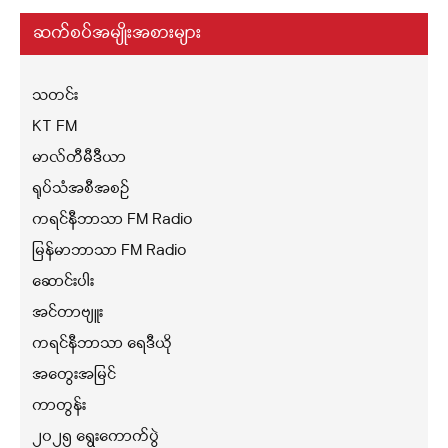
ဆက်စပ်အမျိုးအစားများ
သတင်း
KT FM
မာလ်တီမီဒီယာ
ရုပ်သံအစီအစဉ်
ကရင်နီဘာသာ FM Radio
မြန်မာဘာသာ FM Radio
ဆောင်းပါး
အင်တာဗျူး
ကရင်နီဘာသာ ရေဒီယို
အတွေးအမြင်
ကာတွန်း
၂၀၂၅ ရွေးကောက်ပွဲ