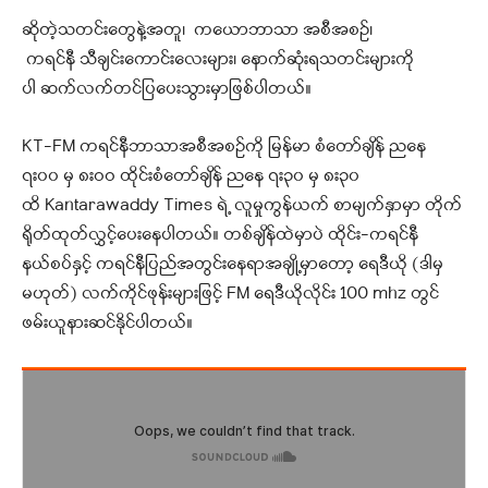
ဆိုတဲ့သတင်းတွေနဲ့အတူ၊ ကယောဘာသာ အစီအစဉ်၊
ကရင်နီ သီချင်းကောင်းလေးများ၊ နောက်ဆုံးရသတင်းများကို
ပါ ဆက်လက်တင်ပြပေးသွားမှာဖြစ်ပါတယ်။
KT-FM ကရင်နီဘာသာအစီအစဉ်ကို မြန်မာ စံတော်ချိန် ညနေ
၇း၀၀ မှ ၈းဝဝ ထိုင်းစံတော်ချိန် ညနေ ၇း၃၀ မှ ၈း၃၀
ထိ Kantarawaddy Times ရဲ့ လူမှုကွန်ယက် စာမျက်နှာမှာ တိုက်
ရိုတ်ထုတ်လွှင့်ပေးနေပါတယ်။ တစ်ချိန်ထဲမှာပဲ ထိုင်း-ကရင်နီ
နယ်စပ်နှင့် ကရင်နီပြည်အတွင်းနေရာအချို့မှာတော့ ရေဒီယို (ဒါမှ
မဟုတ်) လက်ကိုင်ဖုန်းများဖြင့် FM ရေဒီယိုလိုင်း 100 mhz တွင်
ဖမ်းယူနားဆင်နိုင်ပါတယ်။