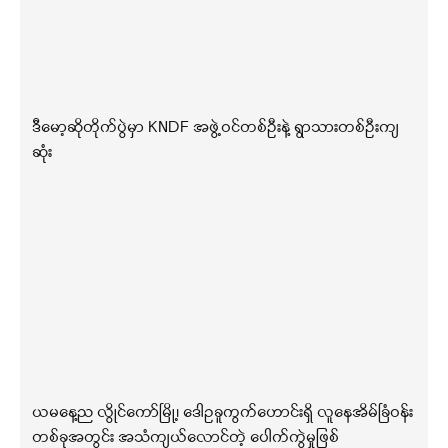
ဒီမော့ဆိုတိုက်ပွဲမှာ KNDF အဖွဲ့ဝင်တစ်ဦးနဲ့ ရွာသားတစ်ဦးကျ
ဆုံး
ယမနေ့ည လွိုင်ကော်မြို့၊ ဒေါဥခူကွက်ဟောင်းရှိ လူနေအိမ်ခြံဝန်း
တစ်ခုအတွင်း အသံကျယ်လောင်တဲ့ ပေါက်ကွဲမှုဖြစ်