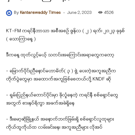
-
June 2, 2023
4526
By
Kantarawaddy Times
KT-FM ကရင်နီဘာသာ အစီအစဉ် ဇွန်လ ( ၂ ) ရက်၊ ၂၀၂၃ ခုနှစ်
( သောကြာနေ့ )
ဒီကနေ့ ထုတ်လွင့်မယ့် သတင်းအကြောင်းအရာတွေကတော့
– မြောက်ပိုင်းညီနောင်မဟာမိတ်( ၃ ) ဖွဲ့ ပေးတဲ့အကူအညီက
တိုက်ပွဲတွေမှာ အထောက်အကူဖြစ်စေတယ်လို့ KNDF ဆို
– ရှမ်းပြည်နယ်တောင်ပိုင်းမှာ ခိုလှုံနေတဲ့ ကရင်နီ စစ်ရှောင်တွေ
အတွက် စားနပ်ရိက္ခာ အခက်အခဲရှိနေ
– ဒီးမော့ဆိုမြို့နယ် အနောက်ဘက်ခြမ်းရှိ စစ်ရှောင်လူထုများ
ကိုယ်ထူကိုယ်ထ လမ်းခင်းနေ၊ အကူအညီများ လိုအပ်