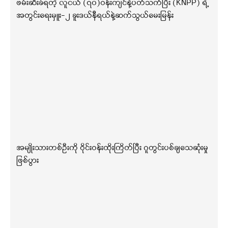
ဖမ်းဆီးခံရတဲ့ လူငယ် (၇၀)ဝန်းကျင်နဲ့ပတ်သက်ပြီး (KNPP) ရဲ့
အတွင်းရေးမှူး-၂ ခူးဒယ်နီရယ်နဲ့ဆက်သွယ်မေးမြန်း
အမျိုးသားတစ်ဦးကို ဝိုင်းဝန်းထိုးကြိတ်ပြီး ဂူတွင်းပစ်ချသေဆုံးမှု
ဖြစ်ပွား