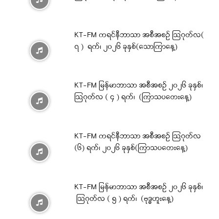
KT-FM ကရင်နီဘာသာ အစီအစဉ် ဩဂုတ်လ(
၇ ) ရက်၊ ၂၀၂၆ ခုနှစ်(သောကြာနေ့)
KT-FM မြန်မာဘာသာ အစီအစဉ် ၂၀၂၆ ခုနှစ်၊
ဩဂုတ်လ ( ၄ ) ရက်၊ (ကြာသပတေးနေ့)
KT-FM ကရင်နီဘာသာ အစီအစဉ် ဩဂုတ်လ
(၆) ရက်၊ ၂၀၂၆ ခုနှစ်(ကြာသပတေးနေ့)
KT-FM မြန်မာဘာသာ အစီအစဉ် ၂၀၂၆ ခုနှစ်၊
ဩဂုတ်လ ( ၅ ) ရက်၊ (ဗုဒ္ဓဟူးနေ့)