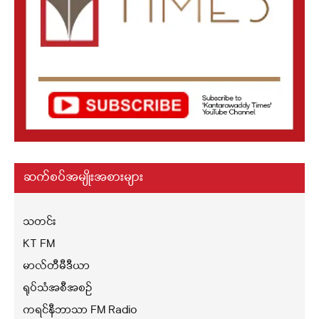
ဆက်စပ်အမျိုးအစားများ
သတင်း
KT FM
မာလ်တီမီဒီယာ
ရုပ်သံအစီအစဉ်
ကရင်နီဘာသာ FM Radio