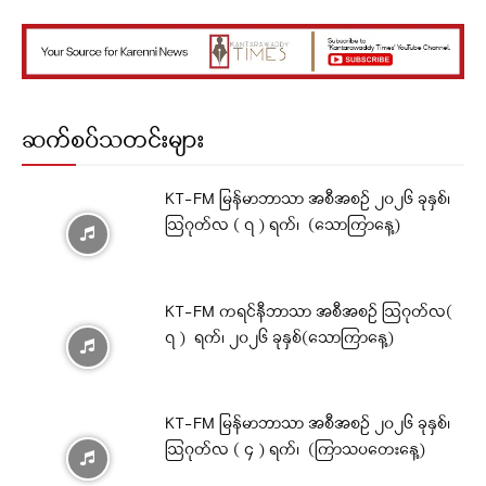
ဆက်စပ်သတင်းများ
KT-FM မြန်မာဘာသာ အစီအစဉ် ၂၀၂၆ ခုနှစ်၊
ဩဂုတ်လ ( ၇ ) ရက်၊ (သောကြာနေ့)
KT-FM ကရင်နီဘာသာ အစီအစဉ် ဩဂုတ်လ(
၇ ) ရက်၊ ၂၀၂၆ ခုနှစ်(သောကြာနေ့)
KT-FM မြန်မာဘာသာ အစီအစဉ် ၂၀၂၆ ခုနှစ်၊
ဩဂုတ်လ ( ၄ ) ရက်၊ (ကြာသပတေးနေ့)