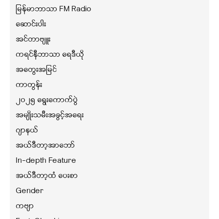
မြန်မာဘာသာ FM Radio
ဆောင်းပါး
အင်တာဗျူး
ကရင်နီဘာသာ ရေဒီယို
အတွေးအမြင်
ကာတွန်း
၂၀၂၅ ရွေးကောက်ပွဲ
အမျိုးသမီးအခွင့်အရေး
ဂျာနယ်
အယ်ဒီတာ့အာဘော်
In-depth Feature
အယ်ဒီတာ့ထံ ပေးစာ
Gender
ကဗျာ