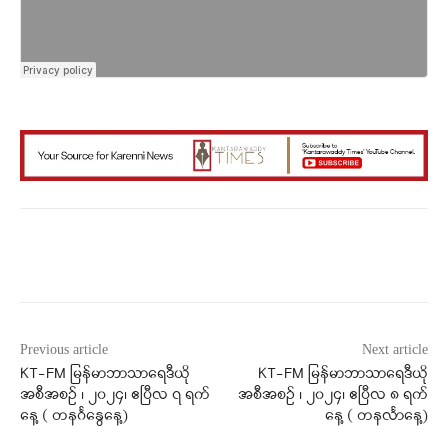
Facebook
X
WhatsApp
Previous article
Next article
KT-FM မြန်မာဘာသာရေဒီယို
KT-FM မြန်မာဘာသာရေဒီယို
အစီအစဉ် ၊ ၂၀၂၄၊ ဧပြီလ ၇ ရက်
အစီအစဉ် ၊ ၂၀၂၄၊ ဧပြီလ ၈ ရက်
နေ့ ( ‌‌‌တနင်္ဂနွေနေ့)
နေ့ ( ‌‌‌တနင်္လာနေ့)