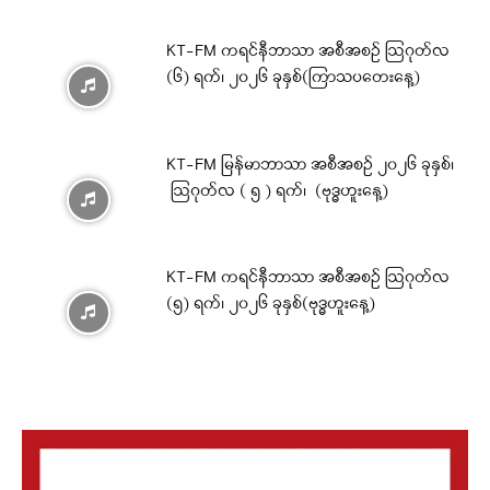
KT-FM ကရင်နီဘာသာ အစီအစဉ် ဩဂုတ်လ
(၆) ရက်၊ ၂၀၂၆ ခုနှစ်(ကြာသပတေးနေ့)
KT-FM မြန်မာဘာသာ အစီအစဉ် ၂၀၂၆ ခုနှစ်၊
ဩဂုတ်လ ( ၅ ) ရက်၊ (ဗုဒ္ဓဟူးနေ့)
KT-FM ကရင်နီဘာသာ အစီအစဉ် ဩဂုတ်လ
(၅) ရက်၊ ၂၀၂၆ ခုနှစ်(ဗုဒ္ဓဟူးနေ့)