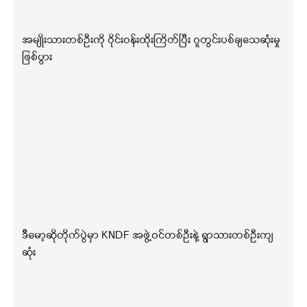
အမျိုးသားတစ်ဦးကို ဝိုင်းဝန်းထိုးကြိတ်ပြီး ဂူတွင်းပစ်ချသေဆုံးမှု
ဖြစ်ပွား
ဒီမော့ဆိုတိုက်ပွဲမှာ KNDF အဖွဲ့ဝင်တစ်ဦးနဲ့ ရွာသားတစ်ဦးကျ
ဆုံး