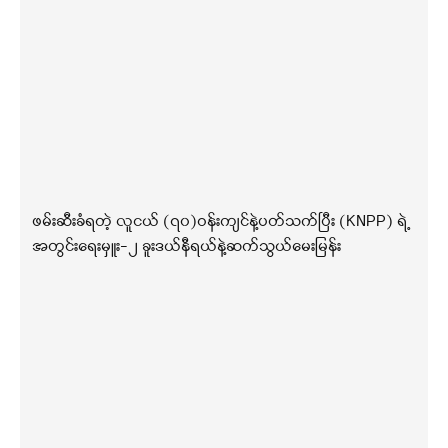
ဖမ်းဆီးခံရတဲ့ လူငယ် (၇၀)ဝန်းကျင်နဲ့ပတ်သက်ပြီး (KNPP) ရဲ့
အတွင်းရေးမှူး-၂ ခူးဒယ်နီရယ်နဲ့ဆက်သွယ်မေးမြန်း