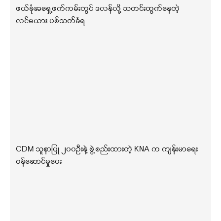
ဖယ်ခုံအရှေ့ဖက်ကမ်းတွင် ဒလန်လို့ သတင်းထွက်နေတဲ့
လင်မယား ပစ်သတ်ခံရ
CDM သူနာပြု ၂၀၀ဦးနဲ့ ဖွဲ့စည်းထားတဲ့ KNA က ကျန်းမာရေး
ဝန်ဆောင်မှုပေး