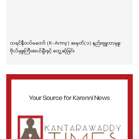
ကရင်နီတပ်မတော် (K-Army) အမှတ်(၁) နည်းဗျူဟာမှူး
ဗိုလ်မှူးကြီးအယ်မွီးနှင့် တွေ့ဆုံခြင်း