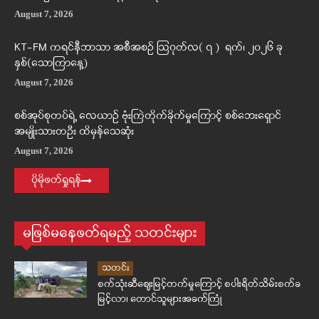
August 7, 2026
KT-FM ကရင်နီဘာသာ အစီအစဉ် ဩဂုတ်လ( ၇ ) ရက်၊ ၂၀၂၆ ခု
နှစ်(သောကြာနေ့)
August 7, 2026
စစ်အုပ်စုတပ်ရဲ့ လေယာဉ် ဗုံးကြဲတိုက်ခိုက်မှုကြောင့် စစ်ဘေးရှောင်
အမျိုးသားတဦး ထိမှန်သေဆုံး
August 7, 2026
ပိုမိုဖတ်ရှုရန်
မဖြစ်မနေဖတ်ရမည့် သတင်းများ
သတင်း
စက်သုံးဆီဈေးမြင့်တက်မှုကြောင့် စပါးရိတ်သိမ်းစက်ခ
မြင့်လာ၊ တောင်သူများအခက်ကြုံ