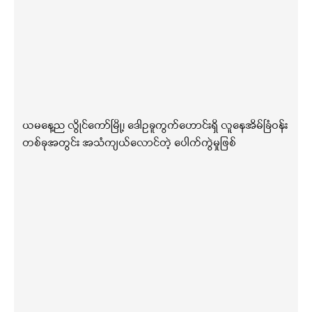
ယမနေ့ည လွိုင်ကော်မြို့၊ ဒေါဥခူကွက်ဟောင်းရှိ လူနေအိမ်ခြံဝန်း
တစ်ခုအတွင်း အသံကျယ်လောင်တဲ့ ပေါက်ကွဲမှုဖြစ်