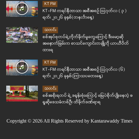
KT FM
KT-FM ကရင်နီဘာသာ အစီအစဉ် ဩဂုတ်လ ( ၃ )
ရက်၊ ၂၀၂၆ ခုနှစ်(တနင်္လာနေ့)
သတင်း
စစ်အုပ်စုတပ်ရဲ့တိုက်ခိုက်မှုတွေကြောင့် ဒီးမော့ဆို
အနောက်ခြမ်းက စာသင်ကျောင်းတချို့ကို ယာယီပိတ်
ထားရ
KT FM
KT-FM ကရင်နီဘာသာ အစီအစဉ် ဩဂုတ်လ (၆)
ရက်၊ ၂၀၂၆ ခုနှစ်(ကြာသပတေးနေ့)
သတင်း
စစ်အစိုးရတပ် ရဲ့ ဒရုန်းဗုံးကြောင့် မြေပဲစိုက်ပျိုးနေတဲ့ ဖ
ရူဆိုဒေသခံတစ်ဦး ထိခိုက်ဒဏ်ရာရ
Copyright © 2026 All Rights Reserved by Kantarawaddy Times