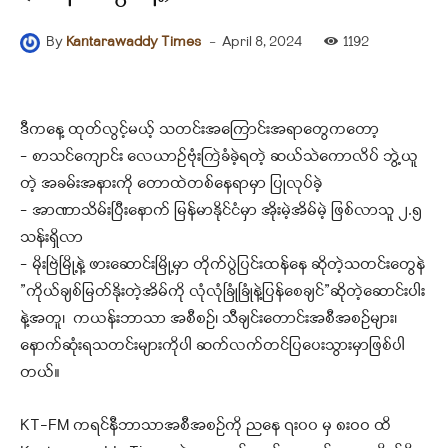
-
April 8, 2024
1192
By
Kantarawaddy Times
ဒီကနေ့ ထုတ်လွင့်မယ့် သတင်းအကြောင်းအရာတွေကတော့
– စာသင်ကျောင်း လေယာဥ်ဗုံးကြဲခံခဲ့ရတဲ့ ဆယ်သဲကောလိပ် ဘွဲ့ယူ
တဲ့ အခမ်းအနားကို တောထဲတစ်နေရာမှာ ပြုလုပ်ခဲ့
– အာဏာသိမ်းပြီးနောက် မြန်မာနိုင်ငံမှာ အိုးမဲ့အိမ်မဲ့ ဖြစ်လာသူ ၂.၅
သန်းရှိလာ
– မိုးဗြဲမြို့နဲ့ ဖားဆောင်းမြို့မှာ တိုက်ပွဲပြင်းထန်နေ ဆိုတဲ့သတင်းတွေနဲ
”ကိုယ်ချစ်မြတ်နိုးတဲ့အိမ်ကို လုံလုံခြုံခြုံနဲ့ပြန်စေချင်”ဆိုတဲ့ဆောင်းပါး
နဲ့အတူ၊ ကယန်းဘာသာ အစီစဉ်၊ သီချင်းတောင်းအစီအစဉ်များ၊
နောက်ဆုံးရသတင်းများကိုပါ ဆက်လက်တင်ပြပေးသွားမှာဖြစ်ပါ
တယ်။
KT-FM ကရင်နီဘာသာအစီအစဉ်ကို ညနေ ၇း၀၀ မှ ၈းဝဝ ထိ