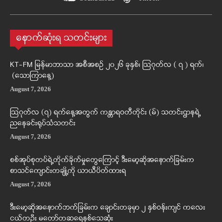
နောက်ဆုံးရ သတင်းများ
KT-FM မြန်မာဘာသာ အစီအစဉ် ၂၀၂၆ ခုနှစ်၊ ဩဂုတ်လ ( ၇ ) ရက်၊
(သောကြာနေ့)
August 7, 2026
ဩဂုတ်လ (၇) ရက်နေ့အတွက် ကန္တာရဝတီတိုင်း (မ်) သတင်းဌာနရဲ့
ညနေခင်းရုပ်သံသတင်း
August 7, 2026
စစ်အုပ်စုတပ်ရဲ့တိုက်ခိုက်မှုတွေကြောင့် ဒီးမော့ဆိုအနောက်ခြမ်းက
စာသင်ကျောင်းတချို့ကို ယာယီပိတ်ထားရ
August 7, 2026
ဒီးမော့ဆိုအနောက်ဘက်ခြမ်းက ချောင်းတခုမှာ ၂ နှစ်ဝန်းကျင် ကလေး
ငယ်တဦး မတော်တဆရေနစ်သေဆုံး