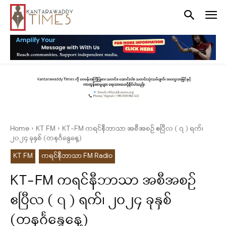
Home
KT FM
KT-FM ကရင်နီဘာသာ အစီအစဉ် ဧပြီလ ( ၇ ) ရက်၊
၂၀၂၄ ခုနှစ် (တနင်္ဂနွေနေ့)
KT FM
ကရင်နီဘာသာ FM Radio
KT-FM ကရင်နီဘာသာ အစီအစဉ်
ဧပြီလ ( ၇ ) ရက်၊ ၂၀၂၄ ခုနှစ်
(တနင်္ဂနွေနေ့)