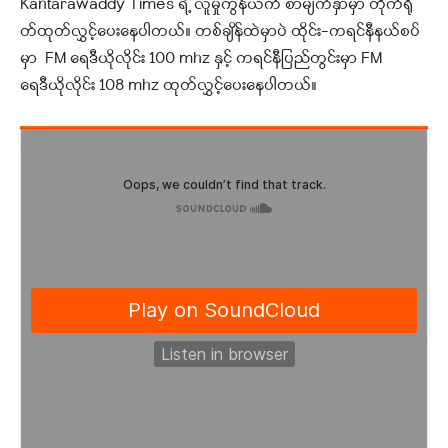
Kantarawaddy Times ရဲ့ လူမှုကွန်ယက် စာမျက်နှာမှာ တိုက်ရို
တ်ထုတ်လွှင့်ပေးနေပါတယ်။ တစ်ချိန်ထဲမှာပဲ ထိုင်း-ကရင်နီနယ်စပ်
မှာ FM ရေဒီယိုလိုင်း 100 mhz နှင့် ကရင်နီပြည်တွင်းမှာ FM
ရေဒီယိုလိုင်း 108 mhz ထုတ်လွှင့်ပေးနေပါတယ်။