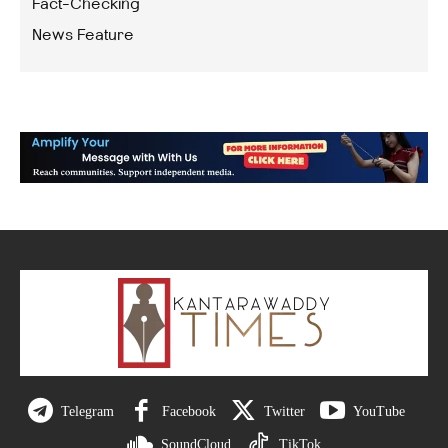
Fact-Checking
News Feature
Telegram
Facebook
Twitter
YouTube
SoundCloud
TikTok