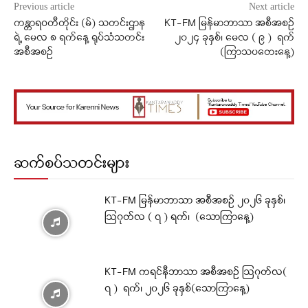
Previous article
Next article
ကန္တာရဝတီတိုင်း (မ်) သတင်းဌာန
KT-FM မြန်မာဘာသာ အစီအစဉ်
ရဲ့ မေလ ၈ ရက်နေ့ ရုပ်သံသတင်း
၂၀၂၄ ခုနှစ်၊ မေလ ( ၉ ) ရက်
အစီအစဉ်
(‌ကြာသပတေးနေ့)
ဆက်စပ်သတင်းများ
KT-FM မြန်မာဘာသာ အစီအစဉ် ၂၀၂၆ ခုနှစ်၊
ဩဂုတ်လ ( ၇ ) ရက်၊ (သောကြာနေ့)
KT-FM ကရင်နီဘာသာ အစီအစဉ် ဩဂုတ်လ(
၇ ) ရက်၊ ၂၀၂၆ ခုနှစ်(သောကြာနေ့)