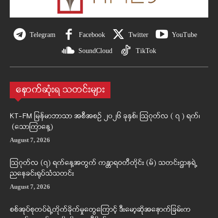
Telegram
Facebook
Twitter
YouTube
SoundCloud
TikTok
နောက်ဆုံးရ သတင်းများ
KT-FM မြန်မာဘာသာ အစီအစဉ် ၂၀၂၆ ခုနှစ်၊ ဩဂုတ်လ ( ၇ ) ရက်၊
(သောကြာနေ့)
August 7, 2026
ဩဂုတ်လ (၇) ရက်နေ့အတွက် ကန္တာရဝတီတိုင်း (မ်) သတင်းဌာနရဲ့
ညနေခင်းရုပ်သံသတင်း
August 7, 2026
စစ်အုပ်စုတပ်ရဲ့တိုက်ခိုက်မှုတွေကြောင့် ဒီးမော့ဆိုအနောက်ခြမ်းက