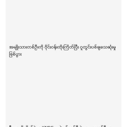
အမျိုးသားတစ်ဦးကို ဝိုင်းဝန်းထိုးကြိတ်ပြီး ဂူတွင်းပစ်ချသေဆုံးမှု
ဖြစ်ပွား