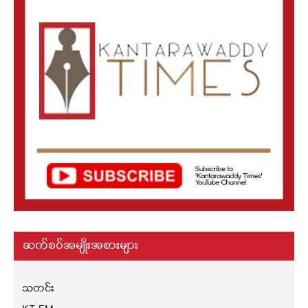
ဆက်စပ်အမျိုးအစားများ
သတင်း