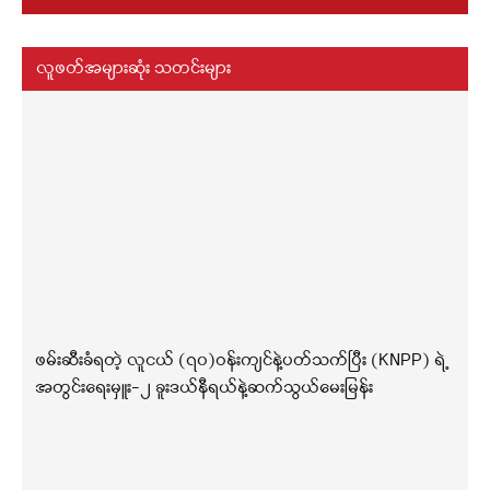
လူဖတ်အများဆုံး သတင်းများ
ဖမ်းဆီးခံရတဲ့ လူငယ် (၇၀)ဝန်းကျင်နဲ့ပတ်သက်ပြီး (KNPP) ရဲ့
အတွင်းရေးမှူး-၂ ခူးဒယ်နီရယ်နဲ့ဆက်သွယ်မေးမြန်း