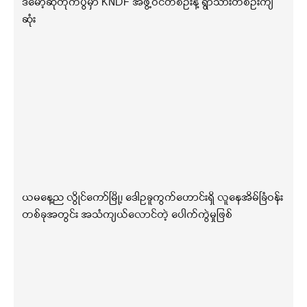
ဒီမော့ဆိုတိုက်ပွဲမှာ KNDF အဖွဲ့ဝင်တစ်ဦးနဲ့ ရွာသားတစ်ဦးကျ
ဆုံး
ယမနေ့ည လွိုင်ကော်မြို့၊ ဒေါဥခူကွက်ဟောင်းရှိ လူနေအိမ်ခြံဝန်း
တစ်ခုအတွင်း အသံကျယ်လောင်တဲ့ ပေါက်ကွဲမှုဖြစ်