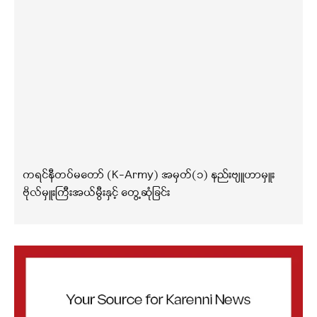
ကရင်နီတပ်မတော် (K-Army) အမှတ်(၁) နည်းဗျူဟာမှူး
ဗိုလ်မှူးကြီးအယ်မွီးနှင့် တွေ့ဆုံခြင်း