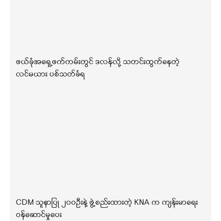
ဖယ်ခုံအရှေ့ဖက်ကမ်းတွင် ဒလန်လို့ သတင်းထွက်နေတဲ့
လင်မယား ပစ်သတ်ခံရ
CDM သူနာပြု ၂၀၀ဦးနဲ့ ဖွဲ့စည်းထားတဲ့ KNA က ကျန်းမာရေး
ဝန်ဆောင်မှုပေး