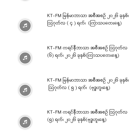
KT-FM မြန်မာဘာသာ အစီအစဉ် ၂၀၂၆ ခုနှစ်၊
ဩဂုတ်လ ( ၄ ) ရက်၊ (ကြာသပတေးနေ့)
KT-FM ကရင်နီဘာသာ အစီအစဉ် ဩဂုတ်လ
(၆) ရက်၊ ၂၀၂၆ ခုနှစ်(ကြာသပတေးနေ့)
KT-FM မြန်မာဘာသာ အစီအစဉ် ၂၀၂၆ ခုနှစ်၊
ဩဂုတ်လ ( ၅ ) ရက်၊ (ဗုဒ္ဓဟူးနေ့)
KT-FM ကရင်နီဘာသာ အစီအစဉ် ဩဂုတ်လ
(၅) ရက်၊ ၂၀၂၆ ခုနှစ်(ဗုဒ္ဓဟူးနေ့)