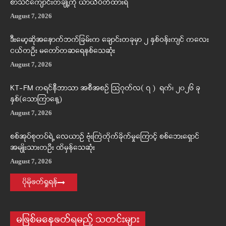
စာသင်ကျောင်းတချို့ကို ယာယီပိတ်ထားရ
August 7, 2026
ဒီးမော့ဆိုအနောက်ဘက်ခြမ်းက ချောင်းတခုမှာ ၂ နှစ်ဝန်းကျင် ကလေး
ငယ်တဦး မတော်တဆရေနစ်သေဆုံး
August 7, 2026
KT-FM ကရင်နီဘာသာ အစီအစဉ် ဩဂုတ်လ( ၇ ) ရက်၊ ၂၀၂၆ ခု
နှစ်(သောကြာနေ့)
August 7, 2026
စစ်အုပ်စုတပ်ရဲ့ လေယာဉ် ဗုံးကြဲတိုက်ခိုက်မှုကြောင့် စစ်ဘေးရှောင်
အမျိုးသားတဦး ထိမှန်သေဆုံး
August 7, 2026
ပိုမိုဖတ်ရှုရန်
မဖြစ်မနေဖတ်ရမည့် သတင်းများ