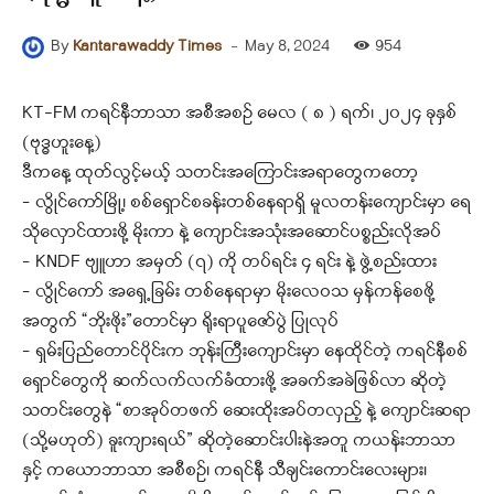
-
May 8, 2024
954
By
Kantarawaddy Times
KT-FM ကရင်နီဘာသာ အစီအစဉ် မေလ ( ၈ ) ရက်၊ ၂၀၂၄ ခုနှစ်
(ဗုဒ္ဓဟူးနေ့)
ဒီကနေ့ ထုတ်လွင့်မယ့် သတင်းအကြောင်းအရာတွေကတော့
– လွိုင်ကော်မြို့၊ စစ်ရှောင်စခန်းတစ်နေရာရှိ မူလတန်းကျောင်းမှာ ရေ
သိုလှောင်ထားဖို့ မိုးကာ နဲ့ ကျောင်းအသုံးအဆောင်ပစ္စည်းလိုအပ်
– KNDF ဗျူဟာ အမှတ် (၇) ကို တပ်ရင်း ၄ ရင်း နဲ့ ဖွဲ့စည်းထား
– လွိုင်ကော် အရှေ့ခြမ်း တစ်နေရာမှာ မိုးလေဝသ မှန်ကန်စေဖို့
အတွက် “ဘိုးဖိုး”တောင်မှာ ရိုးရာပူဇော်ပွဲ ပြုလုပ်
– ရှမ်းပြည်တောင်ပိုင်းက ဘုန်းကြီးကျောင်းမှာ နေထိုင်တဲ့ ကရင်နီစစ်
ရှောင်တွေကို ဆက်လက်လက်ခံထားဖို့ အခက်အခဲဖြစ်လာ ဆိုတဲ့
သတင်းတွေနဲ “စာအုပ်တဖက် ဆေးထိုးအပ်တလှည့် နဲ့ ကျောင်းဆရာ
(သို့မဟုတ်) ခူးကျားရယ်” ဆိုတဲ့ဆောင်းပါးနဲအတူ ကယန်းဘာသာ
နှင့် ကယောဘာသာ အစီစဉ်၊ ကရင်နီ သီချင်းကောင်းလေးများ၊