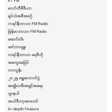
KT FM
မာလ်တီမီဒီယာ
ရုပ်သံအစီအစဉ်
ကရင်နီဘာသာ FM Radio
မြန်မာဘာသာ FM Radio
ဆောင်းပါး
အင်တာဗျူး
ကရင်နီဘာသာ ရေဒီယို
အတွေးအမြင်
ကာတွန်း
၂၀၂၅ ရွေးကောက်ပွဲ
အမျိုးသမီးအခွင့်အရေး
ဂျာနယ်
အယ်ဒီတာ့အာဘော်
In-depth Feature