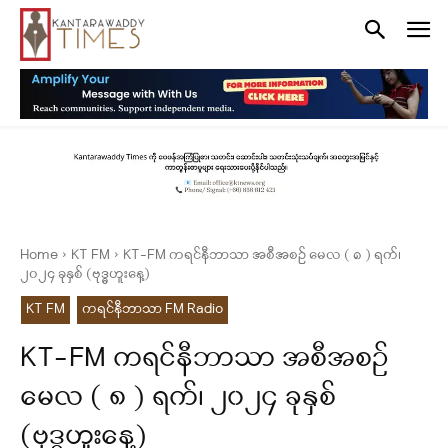
Home
KT FM
KT-FM ကရင်နီဘာသာ အစီအစဉ် မေလ ( ၈ ) ရက်၊
၂၀၂၄ ခုနှစ် (ဗုဒ္ဓဟူးနေ့)
KT FM
ကရင်နီဘာသာ FM Radio
KT-FM ကရင်နီဘာသာ အစီအစဉ်
မေလ ( ၈ ) ရက်၊ ၂၀၂၄ ခုနှစ်
(ဗုဒ္ဓဟူးနေ့)