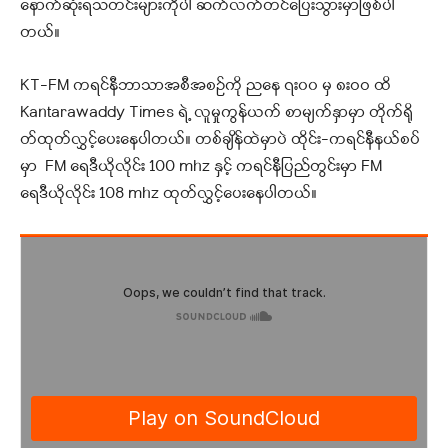
နောက်ဆုံးရသတင်းများကိုပါ ဆက်လက်တင်ပြေးသွားမှာဖြစ်ပါ
တယ်။
KT-FM ကရင်နီဘာသာအစီအစဉ်ကို ညနေ ၇း၀၀ မှ ၈းဝဝ ထိ
Kantarawaddy Times ရဲ့ လူမှုကွန်ယက် စာမျက်နှာမှာ တိုက်ရို
တ်ထုတ်လွှင့်ပေးနေပါတယ်။ တစ်ချိန်ထဲမှာပဲ ထိုင်း-ကရင်နီနယ်စပ်
မှာ FM ရေဒီယိုလိုင်း 100 mhz နှင့် ကရင်နီပြည်တွင်းမှာ FM
ရေဒီယိုလိုင်း 108 mhz ထုတ်လွှင့်ပေးနေပါတယ်။