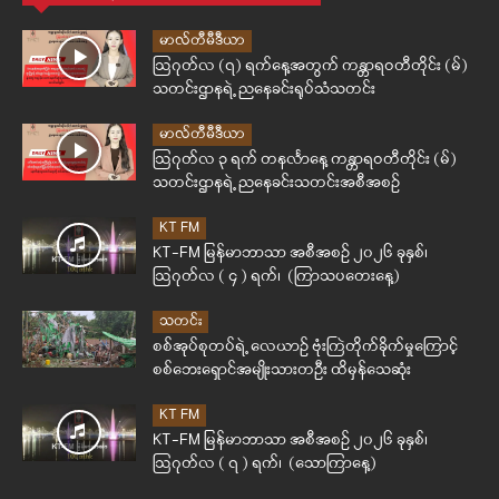
မာလ်တီမီဒီယာ
ဩဂုတ်လ (၇) ရက်နေ့အတွက် ကန္တာရဝတီတိုင်း (မ်)
သတင်းဌာနရဲ့ ညနေခင်းရုပ်သံသတင်း
မာလ်တီမီဒီယာ
ဩဂုတ်လ ၃ ရက် တနင်္လာနေ့ ကန္တာရဝတီတိုင်း (မ်)
သတင်းဌာနရဲ့ ညနေခင်းသတင်းအစီအစဉ်
KT FM
KT-FM မြန်မာဘာသာ အစီအစဉ် ၂၀၂၆ ခုနှစ်၊
ဩဂုတ်လ ( ၄ ) ရက်၊ (ကြာသပတေးနေ့)
သတင်း
စစ်အုပ်စုတပ်ရဲ့ လေယာဉ် ဗုံးကြဲတိုက်ခိုက်မှုကြောင့်
စစ်ဘေးရှောင်အမျိုးသားတဦး ထိမှန်သေဆုံး
KT FM
KT-FM မြန်မာဘာသာ အစီအစဉ် ၂၀၂၆ ခုနှစ်၊
ဩဂုတ်လ ( ၇ ) ရက်၊ (သောကြာနေ့)