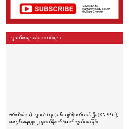
လူဖတ်အများဆုံး သတင်းများ
ဖမ်းဆီးခံရတဲ့ လူငယ် (၇၀)ဝန်းကျင်နဲ့ပတ်သက်ပြီး (KNPP) ရဲ့
အတွင်းရေးမှူး-၂ ခူးဒယ်နီရယ်နဲ့ဆက်သွယ်မေးမြန်း