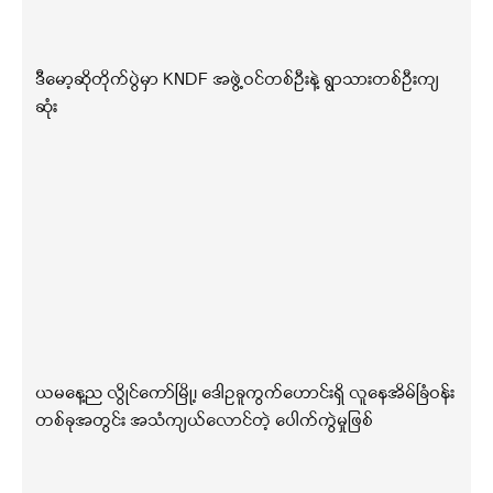
ဒီမော့ဆိုတိုက်ပွဲမှာ KNDF အဖွဲ့ဝင်တစ်ဦးနဲ့ ရွာသားတစ်ဦးကျ
ဆုံး
ယမနေ့ည လွိုင်ကော်မြို့၊ ဒေါဥခူကွက်ဟောင်းရှိ လူနေအိမ်ခြံဝန်း
တစ်ခုအတွင်း အသံကျယ်လောင်တဲ့ ပေါက်ကွဲမှုဖြစ်