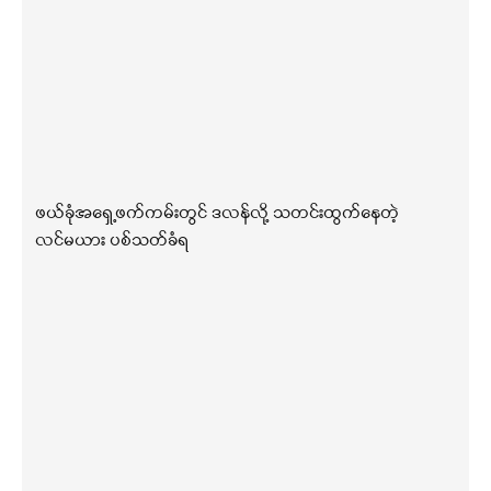
ဖယ်ခုံအရှေ့ဖက်ကမ်းတွင် ဒလန်လို့ သတင်းထွက်နေတဲ့
လင်မယား ပစ်သတ်ခံရ