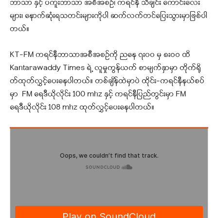
ဘာသာ နှင့် ပကူးဘာသာ အစီအစဉ်၊ ကရင်နီ သီချင်း ကောင်းလေး
များ၊ နောက်ဆုံးရသတင်းများကိုပါ ဆက်လက်တင်ပြေးသွားမှာဖြစ်ပါ
တယ်။
KT-FM ကရင်နီဘာသာအစီအစဉ်ကို ညနေ ၇း၀၀ မှ ၈းဝဝ ထိ
Kantarawaddy Times ရဲ့ လူမှုကွန်ယက် စာမျက်နှာမှာ တိုက်ရို
တ်ထုတ်လွှင့်ပေးနေပါတယ်။ တစ်ချိန်ထဲမှာပဲ ထိုင်း-ကရင်နီနယ်စပ်
မှာ FM ရေဒီယိုလိုင်း 100 mhz နှင့် ကရင်နီပြည်တွင်းမှာ FM
ရေဒီယိုလိုင်း 108 mhz ထုတ်လွှင့်ပေးနေပါတယ်။