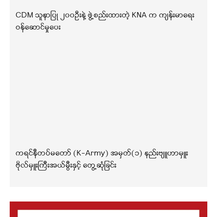
CDM သူနာပြု ၂၀၀ဦးနဲ့ ဖွဲ့စည်းထားတဲ့ KNA က ကျန်းမာရေး
ဝန်ဆောင်မှုပေး
ကရင်နီတပ်မတော် (K-Army) အမှတ်(၁) နည်းဗျူဟာမှူး
ဗိုလ်မှူးကြီးအယ်မွီးနှင့် တွေ့ဆုံခြင်း