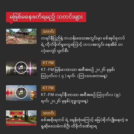
မဖြစ်မနေဖတ်ရမည့် သတင်းများ
သတင်း
ကရင်နီပြည်နဲ့ ကယန်းဒေသအတွင်းမှာ စစ်အုပ်စုတပ်
ရဲ့ တိုက်ခိုက်မှုတွေကြောင့် တလအတွင်း နေအိမ် ၁၀
လုံးကျော် ပျက်စီး
KT FM
KT-FM မြန်မာဘာသာ အစီအစဉ် ၂၀၂၆ ခုနှစ်၊
ဩဂုတ်လ ( ၄ ) ရက်၊ (ကြာသပတေးနေ့)
KT FM
KT-FM ကရင်နီဘာသာ အစီအစဉ် ဩဂုတ်လ (၅)
ရက်၊ ၂၀၂၆ ခုနှစ်(ဗုဒ္ဓဟူးနေ့)
သတင်း
စစ်အစိုးရတပ် ရဲ့ ဒရုန်းဗုံးကြောင့် မြေပဲစိုက်ပျိုးနေတဲ့ ဖ
ရူဆိုဒေသခံတစ်ဦး ထိခိုက်ဒဏ်ရာရ