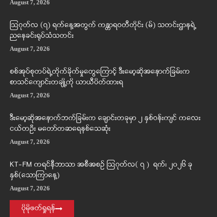
August 7, 2026
ဩဂုတ်လ (၇) ရက်နေ့အတွက် ကန္တာရဝတီတိုင်း (မ်) သတင်းဌာနရဲ့
ညနေခင်းရုပ်သံသတင်း
August 7, 2026
စစ်အုပ်စုတပ်ရဲ့တိုက်ခိုက်မှုတွေကြောင့် ဒီးမော့ဆိုအနောက်ခြမ်းက
စာသင်ကျောင်းတချို့ကို ယာယီပိတ်ထားရ
August 7, 2026
ဒီးမော့ဆိုအနောက်ဘက်ခြမ်းက ချောင်းတခုမှာ ၂ နှစ်ဝန်းကျင် ကလေး
ငယ်တဦး မတော်တဆရေနစ်သေဆုံး
August 7, 2026
KT-FM ကရင်နီဘာသာ အစီအစဉ် ဩဂုတ်လ( ၇ ) ရက်၊ ၂၀၂၆ ခု
နှစ်(သောကြာနေ့)
August 7, 2026
ပိုမိုဖတ်ရှုရန်