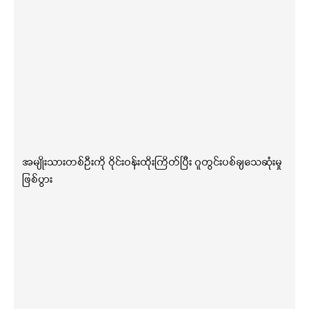
အမျိုးသားတစ်ဦးကို ဝိုင်းဝန်းထိုးကြိတ်ပြီး ဂူတွင်းပစ်ချသေဆုံးမှု
ဖြစ်ပွား