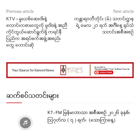
Previous article
Next article
KTV ၊ မူးယစ်ဆေးဝါးနဲ့
ကန္တာရဝတီတိုင်း (မ်) သတင်းဌာန
လောင်းကစားတွေကို မူဝါဒနဲ့ အညီ
ရဲ့ မေလ ၂၁ ရက် အင်္ဂါနေ့ ရုပ်သံ
ကိုင်တွယ်ဆောင်ရွက်ဖို့ ကရင်နီ
သတင်းအစီအစဉ်
ပြည်က အရပ်ဖက်အဖွဲ့အစည်း
တွေ တောင်းဆို
ဆက်စပ်သတင်းများ
KT-FM မြန်မာဘာသာ အစီအစဉ် ၂၀၂၆ ခုနှစ်၊
ဩဂုတ်လ ( ၇ ) ရက်၊ (သောကြာနေ့)