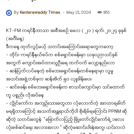
-
May 21, 2024
951
By
Kantarawaddy Times
KT-FM ကရင်နီဘာသာ အစီအစဉ် မေလ ( ၂၁ ) ရက်၊ ၂၀၂၄ ခုနှစ်
(အင်္ဂါနေ့)
ဒီကနေ့ ထုတ်လွင့်မယ့် သတင်းအကြောင်းအရာတွေကတော့
– ထိုင်း-ကရင်နီနယ်စပ်က စစ်ရှောင်စခန်းမှာ ယခုပညာသင်နှစ်
အတွက် ကျောင်းအပ်ထားသူဦးရေ ထက်ဝက် လျော့နည်းလာ
– ဆန်ပြတ်လပ်နေတဲ့ စစ်ဘေးရှောင်စခန်းတစ်နေရာမှာ လူမှု
အသင်းအဖွဲ့တစ်ခုက ဆန်အိတ် ၅၀ လှူဒါန်းပေး
– ဆင်စခန်း စစ်ဘေးရှောင်စခန်းက စာသင်ကျောင်းမှာ သင်ထောက်
ကူ ပစ္စည်း လိုအပ်နေ
– လွိုင်ကော်က အကျဉ်းသားတွေဟာ လုံလောက်တဲ့ အာဟာရဓါတ်
မရရှိတာကြောင့် အသက်အန္တရာယ်ကိုပါ စိုးရိမ်ရကြောင်း PPNM ဆို
ဆိုတဲ့ သတင်းတွေနဲ “ခြောက်လပြည့် မြို့တော်လွိုင်ကော်ရဲ့ ၁လေး
လုံးစစ်ဆင်ရေး အလားအလာ “ ဆိုတဲ့ဆောင်းပါးနဲအတူ၊ ယင်းတလဲ