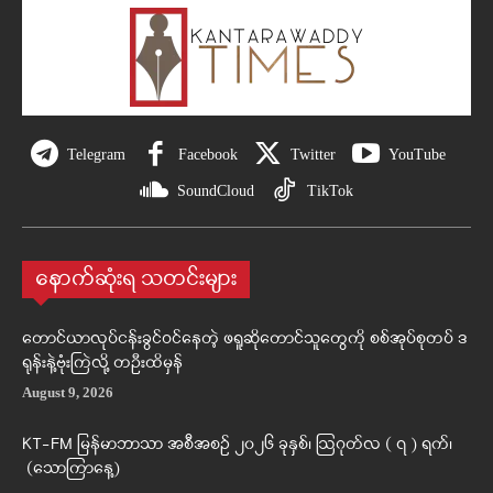
Telegram
Facebook
Twitter
YouTube
SoundCloud
TikTok
နောက်ဆုံးရ သတင်းများ
တောင်ယာလုပ်ငန်းခွင်ဝင်နေတဲ့ ဖရူဆိုတောင်သူတွေကို စစ်အုပ်စုတပ် ဒ
ရုန်းနဲ့ဗုံးကြဲလို့ တဦးထိမှန်
August 9, 2026
KT-FM မြန်မာဘာသာ အစီအစဉ် ၂၀၂၆ ခုနှစ်၊ ဩဂုတ်လ ( ၇ ) ရက်၊
(သောကြာနေ့)