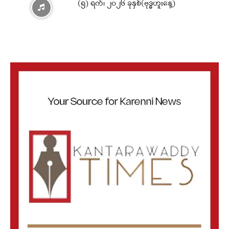
(၅) ရက်၊ ၂၀၂၆ ခုနှစ်(ဗုဒ္ဓဟူးနေ့)