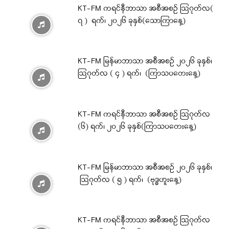
KT-FM ကရင်နီဘာသာ အစီအစဉ် ဩဂုတ်လ(
၇ ) ရက်၊ ၂၀၂၆ ခုနှစ်(သောကြာနေ့)
KT-FM မြန်မာဘာသာ အစီအစဉ် ၂၀၂၆ ခုနှစ်၊
ဩဂုတ်လ ( ၄ ) ရက်၊ (ကြာသပတေးနေ့)
KT-FM ကရင်နီဘာသာ အစီအစဉ် ဩဂုတ်လ
(၆) ရက်၊ ၂၀၂၆ ခုနှစ်(ကြာသပတေးနေ့)
KT-FM မြန်မာဘာသာ အစီအစဉ် ၂၀၂၆ ခုနှစ်၊
ဩဂုတ်လ ( ၅ ) ရက်၊ (ဗုဒ္ဓဟူးနေ့)
KT-FM ကရင်နီဘာသာ အစီအစဉ် ဩဂုတ်လ