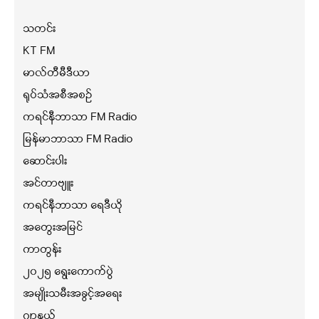
သတင်း
KT FM
မာလ်တီမီဒီယာ
ရုပ်သံအစီအစဉ်
ကရင်နီဘာသာ FM Radio
မြန်မာဘာသာ FM Radio
ဆောင်းပါး
အင်တာဗျူး
ကရင်နီဘာသာ ရေဒီယို
အတွေးအမြင်
ကာတွန်း
၂၀၂၅ ရွေးကောက်ပွဲ
အမျိုးသမီးအခွင့်အရေး
ဂျာနယ်