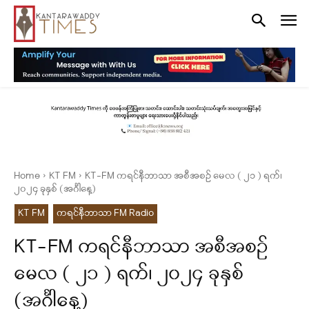
Home
KT FM
KT-FM ကရင်နီဘာသာ အစီအစဉ် မေလ ( ၂၁ ) ရက်၊
၂၀၂၄ ခုနှစ် (အင်္ဂါနေ့)
KT FM
ကရင်နီဘာသာ FM Radio
KT-FM ကရင်နီဘာသာ အစီအစဉ်
မေလ ( ၂၁ ) ရက်၊ ၂၀၂၄ ခုနှစ်
(အင်္ဂါနေ့)