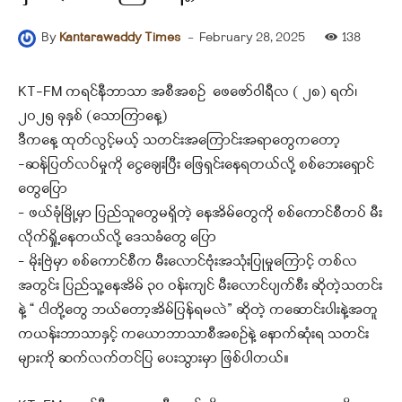
-
February 28, 2025
138
By
Kantarawaddy Times
KT-FM ကရင်နီဘာသာ အစီအစဉ် ဖေဖော်ဝါရီလ ( ၂၈) ရက်၊
၂၀၂၅ ခုနှစ် (သောကြာနေ့)
ဒီကနေ့ ထုတ်လွင့်မယ့် သတင်းအကြောင်းအရာတွေကတော့
-ဆန်ပြတ်လပ်မှုကို ငွေချေးပြီး ဖြေရှင်းနေရတယ်လို့ စစ်ဘေးရှောင်
တွေပြော
– ဖယ်ခုံမြို့မှာ ပြည်သူတွေမရှိတဲ့ နေအိမ်တွေကို စစ်ကောင်စီတပ် မီး
လိုက်ရှို့နေတယ်လို့ ဒေသခံတွေ ပြော
– မိုးဗြဲမှာ စစ်ကောင်စီက မီးလောင်ဗုံးအသုံးပြုမှုကြောင့် တစ်လ
အတွင်း ပြည်သူ့နေအိမ် ၃၀ ဝန်းကျင် မီးလောင်ပျက်စီး ဆိုတဲ့သတင်း
နဲ့ “ ငါတို့တွေ ဘယ်တော့အိမ်ပြန်ရမလဲ” ဆိုတဲ့ ကဆောင်းပါးနဲ့အတူ
ကယန်းဘာသာနှင့် ကယောဘာသာစီအစဉ်နဲ့ နောက်ဆုံးရ သတင်း
များကို ဆက်လက်တင်ပြ ပေးသွားမှာ ဖြစ်ပါတယ်။