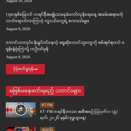
August 10, 2026
(၇၈)နှစ်မြောက် ကရင်နီအမျိုးသားခုခံတော်လှန်ရေးနေ့ အခမ်းအနားကို
တက်ရောက်လာကြတဲ့ လူငယ်တွေရဲ့ စကားသံများ
August 9, 2026
တောင်ယာလုပ်ငန်းခွင်ဝင်နေတဲ့ ဖရူဆိုတောင်သူတွေကို စစ်အုပ်စုတပ် ဒ
ရုန်းနဲ့ဗုံးကြဲလို့ တဦးထိမှန်
August 9, 2026
ပိုမိုဖတ်ရှုရန်
မဖြစ်မနေဖတ်ရမည့် သတင်းများ
KT FM
KT-FM ကရင်နီဘာသာ အစီအစဉ် ဩဂုတ်လ (၅)
ရက်၊ ၂၀၂၆ ခုနှစ်(ဗုဒ္ဓဟူးနေ့)
သတင်း