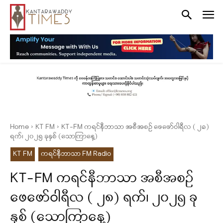
Home
KT FM
KT-FM ကရင်နီဘာသာ အစီအစဉ် ဖေဖော်ဝါရီလ ( ၂၈)
ရက်၊ ၂၀၂၅ ခုနှစ် (သောကြာနေ့)
KT FM
ကရင်နီဘာသာ FM Radio
KT-FM ကရင်နီဘာသာ အစီအစဉ်
ဖေဖော်ဝါရီလ ( ၂၈) ရက်၊ ၂၀၂၅ ခု
နှစ် (သောကြာနေ့)