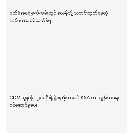
ဖယ်ခုံအရှေ့ဖက်ကမ်းတွင် ဒလန်လို့ သတင်းထွက်နေတဲ့
လင်မယား ပစ်သတ်ခံရ
CDM သူနာပြု ၂၀၀ဦးနဲ့ ဖွဲ့စည်းထားတဲ့ KNA က ကျန်းမာရေး
ဝန်ဆောင်မှုပေး