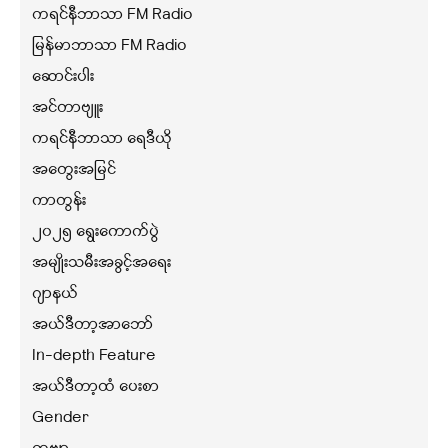
ကရင်နီဘာသာ FM Radio
မြန်မာဘာသာ FM Radio
ဆောင်းပါး
အင်တာဗျူး
ကရင်နီဘာသာ ရေဒီယို
အတွေးအမြင်
ကာတွန်း
၂၀၂၅ ရွေးကောက်ပွဲ
အမျိုးသမီးအခွင့်အရေး
ဂျာနယ်
အယ်ဒီတာ့အာဘော်
In-depth Feature
အယ်ဒီတာ့ထံ ပေးစာ
Gender