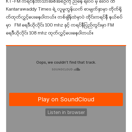
KT-FM ကရင်နီဘာသာအစီအစဉ်ကို ညနေ ရး၀၀ မှ ၈းဝဝ ထိ
Kantarawaddy Times ရဲ့ လူမှုကွန်ယက် စာမျက်နှာမှာ တိုက်ရို
တ်ထုတ်လွှင့်ပေးနေပါတယ်။ တစ်ချိန်ထဲမှာပဲ ထိုင်းကရင်နီ နယ်စပ်
မှာ FM ရေဒီယိုလိုင်း 100 mhz နှင့် ကရင်နီပြည်တွင်းမှာ FM
ရေဒီယိုလိုင်း 108 mhz ထုတ်လွှင့်ပေးနေပါတယ်။