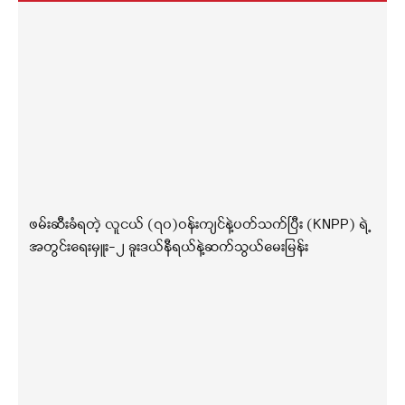
ဖမ်းဆီးခံရတဲ့ လူငယ် (၇၀)ဝန်းကျင်နဲ့ပတ်သက်ပြီး (KNPP) ရဲ့
အတွင်းရေးမှူး-၂ ခူးဒယ်နီရယ်နဲ့ဆက်သွယ်မေးမြန်း