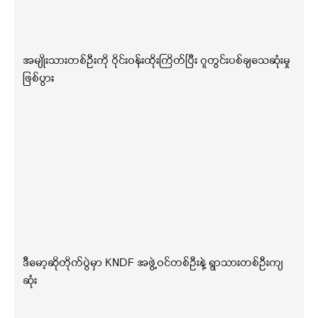
အမျိုးသားတစ်ဦးကို ဝိုင်းဝန်းထိုးကြိတ်ပြီး ဂူတွင်းပစ်ချသေဆုံးမှု
ဖြစ်ပွား
ဒီမော့ဆိုတိုက်ပွဲမှာ KNDF အဖွဲ့ဝင်တစ်ဦးနဲ့ ရွာသားတစ်ဦးကျ
ဆုံး