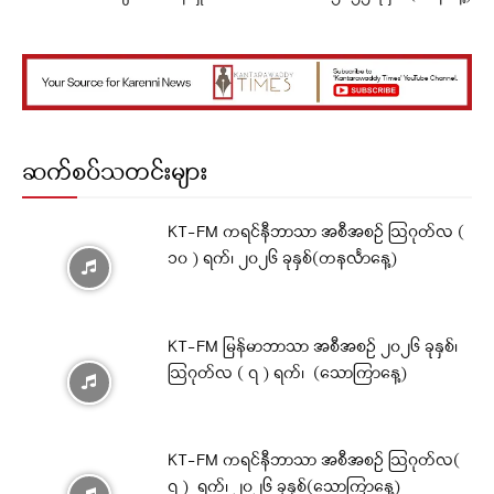
ဆက်စပ်သတင်းများ
KT-FM ကရင်နီဘာသာ အစီအစဉ် ဩဂုတ်လ (
၁၀ ) ရက်၊ ၂၀၂၆ ခုနှစ်(တနင်္လာနေ့)
KT-FM မြန်မာဘာသာ အစီအစဉ် ၂၀၂၆ ခုနှစ်၊
ဩဂုတ်လ ( ၇ ) ရက်၊ (သောကြာနေ့)
KT-FM ကရင်နီဘာသာ အစီအစဉ် ဩဂုတ်လ(
၇ ) ရက်၊ ၂၀၂၆ ခုနှစ်(သောကြာနေ့)