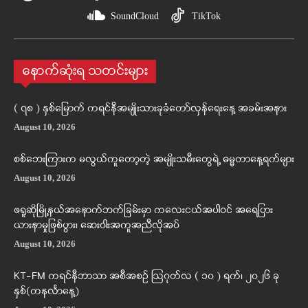
SoundCloud
TikTok
နောက်ဆုံးရ သတင်းများ
( ၇၈ ) နှစ်မြောက် ကရင်နီအမျိုးသားခုခံတော်လှန်ရေးနေ့ အခမ်းအနား
August 10, 2026
စစ်ဘေးကြားက မလွယ်ကူတော့တဲ့ အမျိုးသမီးတွေရဲ့ ဓမ္မတာနေ့ရက်များ
August 10, 2026
ဖရူဆိုမြို့နယ်အနောက်ဘက်ခြမ်းမှာ ကလေးငယ်အပါဝင် အရေပြား
ယားနာမှုဖြစ်ပွား၊ ဆေးဝါးအကူအညီလိုအပ်
August 10, 2026
KT-FM ကရင်နီဘာသာ အစီအစဉ် ဩဂုတ်လ ( ၁၀ ) ရက်၊ ၂၀၂၆ ခု
နှစ်(တနင်္လာနေ့)