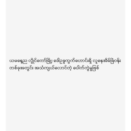
ယမနေ့ည လွိုင်ကော်မြို့၊ ဒေါဥခူကွက်ဟောင်းရှိ လူနေအိမ်ခြံဝန်း
တစ်ခုအတွင်း အသံကျယ်လောင်တဲ့ ပေါက်ကွဲမှုဖြစ်