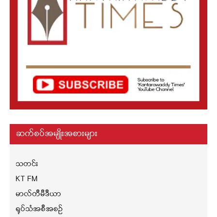
ဆက်စပ်အမျိုးအစားများ
သတင်း
KT FM
မာလ်တီမီဒီယာ
ရုပ်သံအစီအစဉ်