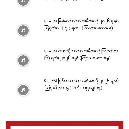
KT-FM မြန်မာဘာသာ အစီအစဉ် ၂၀၂၆ ခုနှစ်၊
ဩဂုတ်လ ( ၄ ) ရက်၊ (ကြာသပတေးနေ့)
KT-FM ကရင်နီဘာသာ အစီအစဉ် ဩဂုတ်လ
(၆) ရက်၊ ၂၀၂၆ ခုနှစ်(ကြာသပတေးနေ့)
KT-FM မြန်မာဘာသာ အစီအစဉ် ၂၀၂၆ ခုနှစ်၊
ဩဂုတ်လ ( ၅ ) ရက်၊ (ဗုဒ္ဓဟူးနေ့)