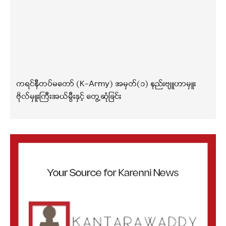
ကရင်နီတပ်မတော် (K-Army) အမှတ်(၁) နည်းဗျူဟာမှူး
ဗိုလ်မှူးကြီးအယ်မွီးနှင့် တွေ့ဆုံခြင်း