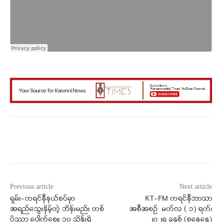
Facebook
X
WhatsApp
Previous article
Next article
ရှမ်း-ကရင်နီနယ်စပ်မှာ
KT-FM ကရင်နီဘာသာ
အရည်သွေးနှိမ့်တဲ့ ဘိန်းမည်း တစ်
အစီအစဉ် မတ်လ ( ၁) ရက်၊
ပိဿာ ပေါက်စျေး ၁၀ သိန်းရှိ
၂၀၂၅ ခုနှစ် (စနေနေ့)