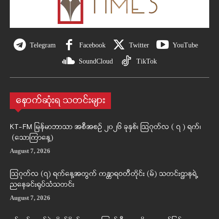
Telegram
Facebook
Twitter
YouTube
SoundCloud
TikTok
နောက်ဆုံးရ သတင်းများ
KT-FM မြန်မာဘာသာ အစီအစဉ် ၂၀၂၆ ခုနှစ်၊ ဩဂုတ်လ ( ၇ ) ရက်၊
(သောကြာနေ့)
August 7, 2026
ဩဂုတ်လ (၇) ရက်နေ့အတွက် ကန္တာရဝတီတိုင်း (မ်) သတင်းဌာနရဲ့
ညနေခင်းရုပ်သံသတင်း
August 7, 2026