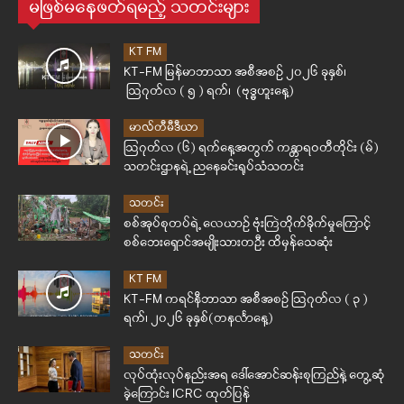
မဖြစ်မနေဖတ်ရမည့် သတင်းများ
KT FM
KT-FM မြန်မာဘာသာ အစီအစဉ် ၂၀၂၆ ခုနှစ်၊
ဩဂုတ်လ ( ၅ ) ရက်၊ (ဗုဒ္ဓဟူးနေ့)
မာလ်တီမီဒီယာ
ဩဂုတ်လ (၆) ရက်နေ့အတွက် ကန္တာရဝတီတိုင်း (မ်)
သတင်းဌာနရဲ့ ညနေခင်းရုပ်သံသတင်း
သတင်း
စစ်အုပ်စုတပ်ရဲ့ လေယာဉ် ဗုံးကြဲတိုက်ခိုက်မှုကြောင့်
စစ်ဘေးရှောင်အမျိုးသားတဦး ထိမှန်သေဆုံး
KT FM
KT-FM ကရင်နီဘာသာ အစီအစဉ် ဩဂုတ်လ ( ၃ )
ရက်၊ ၂၀၂၆ ခုနှစ်(တနင်္လာနေ့)
သတင်း
လုပ်ထုံးလုပ်နည်းအရ ဒေါ်အောင်ဆန်းစုကြည်နဲ့ တွေ့ဆုံ
ခဲ့ကြောင်း ICRC ထုတ်ပြန်