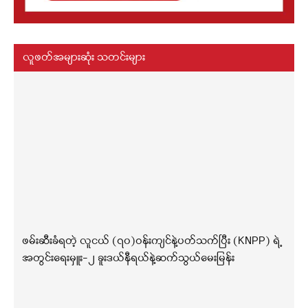
လူဖတ်အများဆုံး သတင်းများ
ဖမ်းဆီးခံရတဲ့ လူငယ် (၇၀)ဝန်းကျင်နဲ့ပတ်သက်ပြီး (KNPP) ရဲ့
အတွင်းရေးမှူး-၂ ခူးဒယ်နီရယ်နဲ့ဆက်သွယ်မေးမြန်း