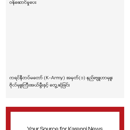
ဝန်ဆောင်မှုပေး
ကရင်နီတပ်မတော် (K-Army) အမှတ်(၁) နည်းဗျူဟာမှူး
ဗိုလ်မှူးကြီးအယ်မွီးနှင့် တွေ့ဆုံခြင်း