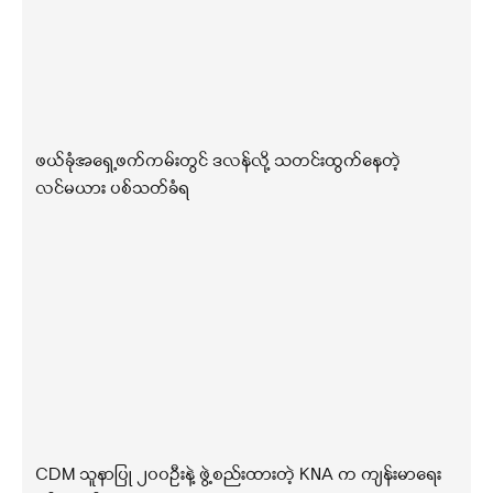
ဖယ်ခုံအရှေ့ဖက်ကမ်းတွင် ဒလန်လို့ သတင်းထွက်နေတဲ့
လင်မယား ပစ်သတ်ခံရ
CDM သူနာပြု ၂၀၀ဦးနဲ့ ဖွဲ့စည်းထားတဲ့ KNA က ကျန်းမာရေး