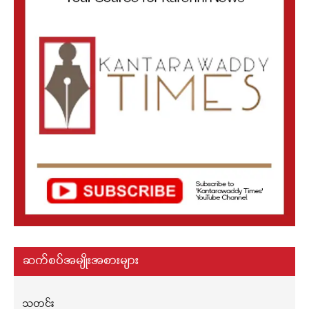
ဆက်စပ်အမျိုးအစားများ
သတင်း