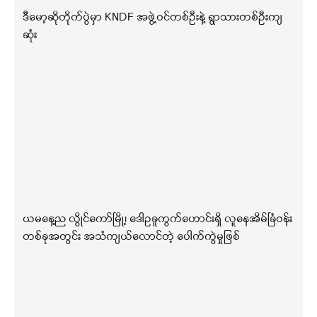
ဒီမော့ဆိုတိုက်ပွဲမှာ KNDF အဖွဲ့ဝင်တစ်ဦးနဲ့ ရွာသားတစ်ဦးကျ
ဆုံး
ယမနေ့ည လွိုင်ကော်မြို့၊ ဒေါဥခူကွက်ဟောင်းရှိ လူနေအိမ်ခြံဝန်း
တစ်ခုအတွင်း အသံကျယ်လောင်တဲ့ ပေါက်ကွဲမှုဖြစ်