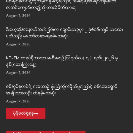
စစ်အုပ်စုတပ်ရဲ့တိုက်ခိုက်မှုတွေကြောင့် ဒီးမော့ဆိုအနောက်ခြမ်းက
စာသင်ကျောင်းတချို့ကို ယာယီပိတ်ထားရ
August 7, 2026
ဒီးမော့ဆိုအနောက်ဘက်ခြမ်းက ချောင်းတခုမှာ ၂ နှစ်ဝန်းကျင် ကလေး
ငယ်တဦး မတော်တဆရေနစ်သေဆုံး
August 7, 2026
KT-FM ကရင်နီဘာသာ အစီအစဉ် ဩဂုတ်လ( ၇ ) ရက်၊ ၂၀၂၆ ခု
နှစ်(သောကြာနေ့)
August 7, 2026
စစ်အုပ်စုတပ်ရဲ့ လေယာဉ် ဗုံးကြဲတိုက်ခိုက်မှုကြောင့် စစ်ဘေးရှောင်
အမျိုးသားတဦး ထိမှန်သေဆုံး
August 7, 2026
ပိုမိုဖတ်ရှုရန်