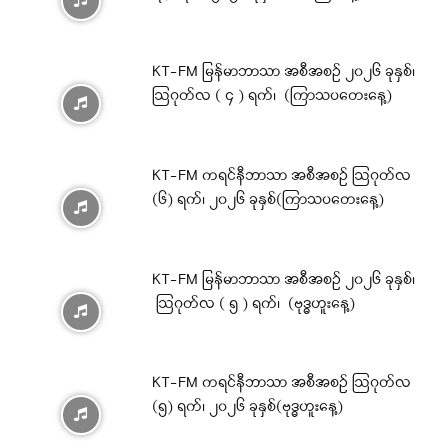
KT-FM မြန်မာဘာသာ အစီအစဉ် ၂၀၂၆ ခုနှစ်၊
ဩဂုတ်လ ( ၄ ) ရက်၊ (ကြာသပတေးနေ့)
KT-FM ကရင်နီဘာသာ အစီအစဉ် ဩဂုတ်လ
(၆) ရက်၊ ၂၀၂၆ ခုနှစ်(ကြာသပတေးနေ့)
KT-FM မြန်မာဘာသာ အစီအစဉ် ၂၀၂၆ ခုနှစ်၊
ဩဂုတ်လ ( ၅ ) ရက်၊ (ဗုဒ္ဓဟူးနေ့)
KT-FM ကရင်နီဘာသာ အစီအစဉ် ဩဂုတ်လ
(၅) ရက်၊ ၂၀၂၆ ခုနှစ်(ဗုဒ္ဓဟူးနေ့)