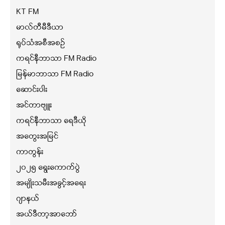
KT FM
မာလ်တီမီဒီယာ
ရုပ်သံအစီအစဉ်
ကရင်နီဘာသာ FM Radio
မြန်မာဘာသာ FM Radio
ဆောင်းပါး
အင်တာဗျူး
ကရင်နီဘာသာ ရေဒီယို
အတွေးအမြင်
ကာတွန်း
၂၀၂၅ ရွေးကောက်ပွဲ
အမျိုးသမီးအခွင့်အရေး
ဂျာနယ်
အယ်ဒီတာ့အာဘော်