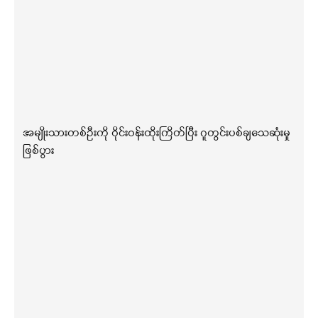
အမျိုးသားတစ်ဦးကို ဝိုင်းဝန်းထိုးကြိတ်ပြီး ဂူတွင်းပစ်ချသေဆုံးမှု
ဖြစ်ပွား