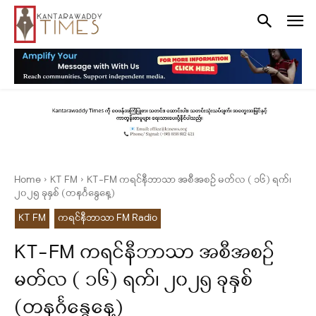
Home
KT FM
KT-FM ကရင်နီဘာသာ အစီအစဉ် မတ်လ ( ၁၆) ရက်၊
၂၀၂၅ ခုနှစ် (တနင်္ဂနွေနေ့)
KT FM
ကရင်နီဘာသာ FM Radio
KT-FM ကရင်နီဘာသာ အစီအစဉ်
မတ်လ ( ၁၆) ရက်၊ ၂၀၂၅ ခုနှစ်
(တနင်္ဂနွေနေ့)