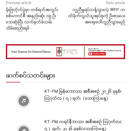
Previous article
Next article
မိုးဗြဲတိုက်ပွဲမှာ တစ်ရက်အတွင်း
ကူညီမှုရပ်တန့်သွားတဲ့ WFP က
စစ်ကောင်စီ အနည်းဆုံး ၁၅ ဦး
ထိခိုက်လွယ်သူအုပ်စုကို ဦးစားပေး
သေဆုံးပြီး လက်နက်ခဲယမ်း
အရေးပေါ်ကူညီသွားမည်
သိမ်းဆည်းရမိ
ဆက်စပ်သတင်းများ
KT-FM မြန်မာဘာသာ အစီအစဉ် ၂၀၂၆ ခုနှစ်၊
ဩဂုတ်လ ( ၇ ) ရက်၊ (သောကြာနေ့)
KT-FM ကရင်နီဘာသာ အစီအစဉ် ဩဂုတ်လ(
၇ ) ရက်၊ ၂၀၂၆ ခုနှစ်(သောကြာနေ့)