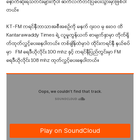
နောက်ဆုံးရသတင်းများကိုပါ ဆက်လက်တင်ပြပေးသွားမှာဖြစ်ပါ
တယ်။
KT-FM ကရင်နီဘာသာအစီအစဉ်ကို မနက် ၇း၀၀ မှ ၈းဝဝ ထိ
Kantarawaddy Times ရဲ့ လူမှုကွန်ယက် စာမျက်နှာမှာ တိုက်ရို
တ်ထုတ်လွှင့်ပေးနေပါတယ်။ တစ်ချိန်ထဲမှာပဲ ထိုင်းကရင်နီ နယ်စပ်
မှာ FM ရေဒီယိုလိုင်း 100 mhz နှင့် ကရင်နီပြည်တွင်းမှာ FM
ရေဒီယိုလိုင်း 108 mhz ထုတ်လွှင့်ပေးနေပါတယ်။