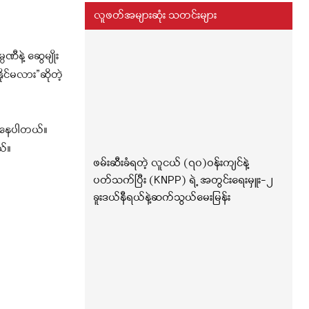
လူဖတ်အများဆုံး သတင်းများ
နဲ့ ဆွေမျိုး
ုင်မလား”ဆိုတဲ့
ေးနေပါတယ်။
ယ်။
ဖမ်းဆီးခံရတဲ့ လူငယ် (၇၀)ဝန်းကျင်နဲ့
ပတ်သက်ပြီး (KNPP) ရဲ့ အတွင်းရေးမှူး-၂
ခူးဒယ်နီရယ်နဲ့ဆက်သွယ်မေးမြန်း