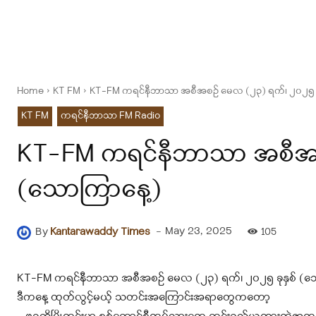
Home
KT FM
KT-FM ကရင်နီဘာသာ အစီအစဉ် မေလ (၂၃) ရက်၊ ၂၀၂၅ ခု
KT FM
ကရင်နီဘာသာ FM Radio
KT-FM ကရင်နီဘာသာ အစီအစဉ
(သောကြာနေ့)
-
May 23, 2025
By
Kantarawaddy Times
105
KT-FM ကရင်နီဘာသာ အစီအစဉ် မေလ (၂၃) ရက်၊ ၂၀၂၅ ခုနှစ် (သ
ဒီကနေ့ ထုတ်လွင့်မယ့် သတင်းအကြောင်းအရာတွေကတော့