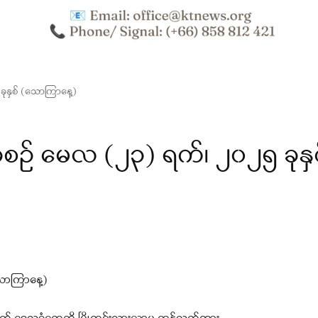
နှစ် (သောကြာနေ့)
် မေလ (၂၃) ရက်၊ ၂၀၂၅ ခုနှစ
ောကြာနေ့)