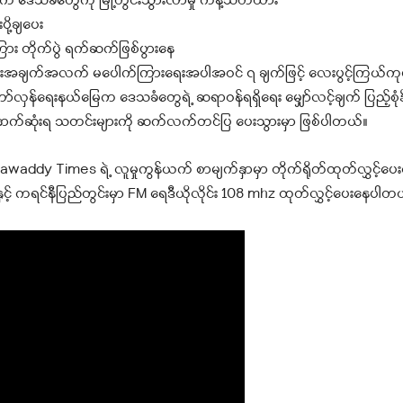
က် ဒေသခံတွေကို မြို့တွင်းသွားလာမှု ကန့်သတ်ထား
ု့ချပေး
အကြား တိုက်ပွဲ ရက်ဆက်ဖြစ်ပွားနေ
းအချက်အလက် မပေါက်ကြားရေးအပါအဝင် ၇ ချက်ဖြင့် လေးပွင့်ကြယ်ကုမ္ပဏီ
်လှန်ရေးနယ်မြေက ဒေသခံတွေရဲ့ ဆရာဝန်ရရှိရေး မျှော်လင့်ချက် ပြည့်စုံနိ
ာက်ဆုံးရ သတင်းများကို ဆက်လက်တင်ပြ ပေးသွားမှာ ဖြစ်ပါတယ်။
ddy Times ရဲ့ လူမှုကွန်ယက် စာမျက်နှာမှာ တိုက်ရိုတ်ထုတ်လွှင့်ပ
နှင့် ကရင်နီပြည်တွင်းမှာ FM ရေဒီယိုလိုင်း 108 mhz ထုတ်လွှင့်ပေးနေပါတ