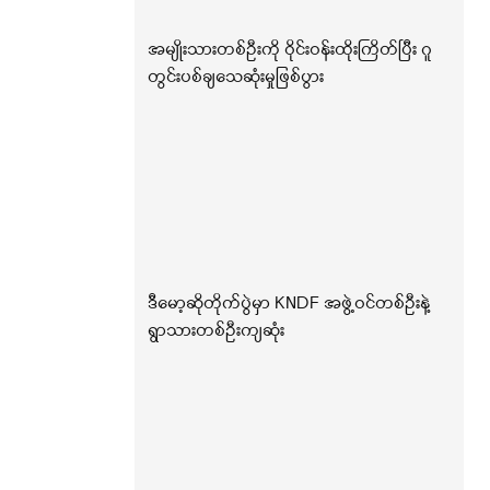
အမျိုးသားတစ်ဦးကို ဝိုင်းဝန်းထိုးကြိတ်ပြီး ဂူ
တွင်းပစ်ချသေဆုံးမှုဖြစ်ပွား
ဒီမော့ဆိုတိုက်ပွဲမှာ KNDF အဖွဲ့ဝင်တစ်ဦးနဲ့
ရွာသားတစ်ဦးကျဆုံး