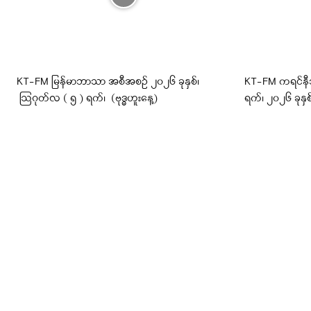
KT-FM မြန်မာဘာသာ အစီအစဉ် ၂၀၂၆ ခုနှစ်၊
KT-FM ကရင်န
ဩဂုတ်လ ( ၅ ) ရက်၊ (ဗုဒ္ဓဟူးနေ့)
ရက်၊ ၂၀၂၆ ခုနှစ်