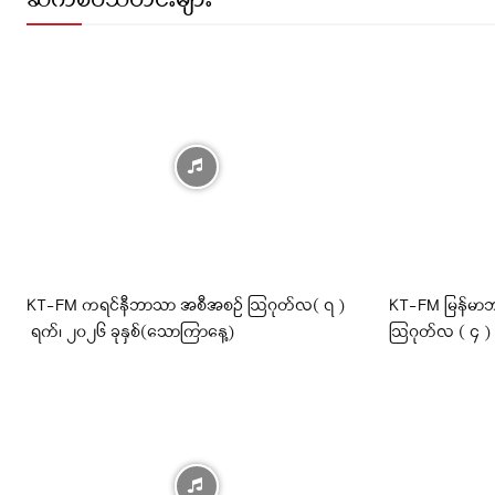
ဆက်စပ်သတင်းများ
KT-FM ကရင်နီဘာသာ အစီအစဉ် ဩဂုတ်လ( ၇ )
KT-FM မြန်မာဘ
ရက်၊ ၂၀၂၆ ခုနှစ်(သောကြာနေ့)
ဩဂုတ်လ ( ၄ )