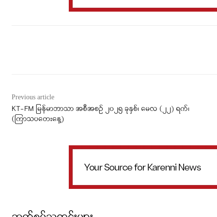
Facebook
X
WhatsApp
Previous article
KT-FM မြန်မာဘာသာ အစီအစဉ် ၂၀၂၅ ခုနှစ်၊ မေလ (၂၂) ရက်၊
(ကြာသပတေးနေ့)