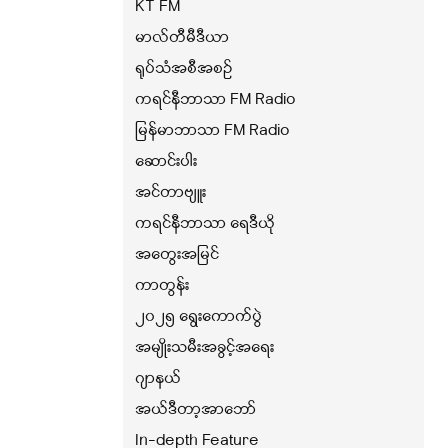
KT FM
မာလ်တီမီဒီယာ
ရုပ်သံအစီအစဉ်
ကရင်နီဘာသာ FM Radio
မြန်မာဘာသာ FM Radio
ဆောင်းပါး
အင်တာဗျူး
ကရင်နီဘာသာ ရေဒီယို
အတွေးအမြင်
ကာတွန်း
၂၀၂၅ ရွေးကောက်ပွဲ
အမျိုးသမီးအခွင့်အရေး
ဂျာနယ်
အယ်ဒီတာ့အာဘော်
In-depth Feature