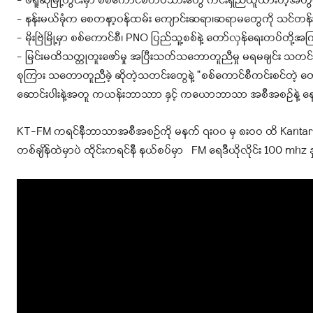
– ဖရူဆိုမြို့တွင်းမှာ စစ်ကောင်စီတပ်သားတွေ ကင်းရှည်ယူထားတဲ့အတွ
– နန်းမယ်ခုံက စေတနာ့၀န်ထမ်း ကျောင်းဆရာ၊ဆရာမတွေကို သင်တန်းပိ
– မိုးဗြဲမြို့မှာ စစ်ကောင်စီ၊ PNO ပြည်သူ့စစ်နဲ့ တော်လှန်ရေးတပ်တို့
– မြင်းမထိသတ္တုတူးဖော်မှု အပြီးသတ်သဘောတူညီမှု မရမချင်း သတင်
စုကြား သတောတူညီခဲ့ ဆိုတဲ့သတင်းတွေနဲ့ “စစ်ကောင်စီကင်းစင်တဲ့ တော
ဆောင်းပါးနဲ့အတူ ကယန်းဘာသာာ နှင့် ကယောဘာသာ အစီအစဥ်နဲ့ နေ
KT-FM ကရင်နီဘာသာအစီအစဉ်ကို မနက် ၇း၀၀ မှ ၈းဝဝ ထိ Kantarawa
တစ်ချိန်ထဲမှာပဲ ထိုင်းကရင်နီ နယ်စပ်မှာ FM ရေဒီယိုလိုင်း 100 mhz 