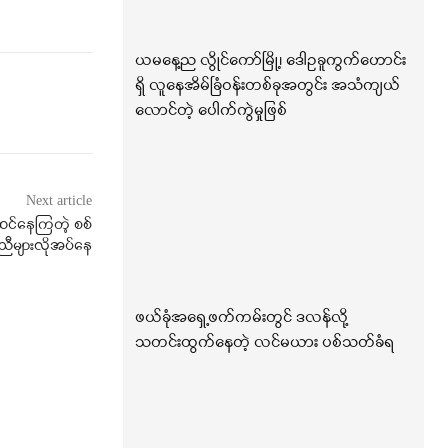
ယမနေ့ည လွိုင်ကော်မြို့၊ ဒေါဥခူကွက်ဟောင်း
ရှိ လူနေအိမ်ခြံဝန်းတစ်ခုအတွင်း အသံကျယ်
လောင်တဲ့ ပေါက်ကွဲမှုဖြစ်
Next article
်ဆင်နေကြတဲ့ စစ်
ညီများလိုအပ်နေ
ဖယ်ခုံအရှေ့ဖက်ကမ်းတွင် ဒလန်လို့
သတင်းထွက်နေတဲ့ လင်မယား ပစ်သတ်ခံရ