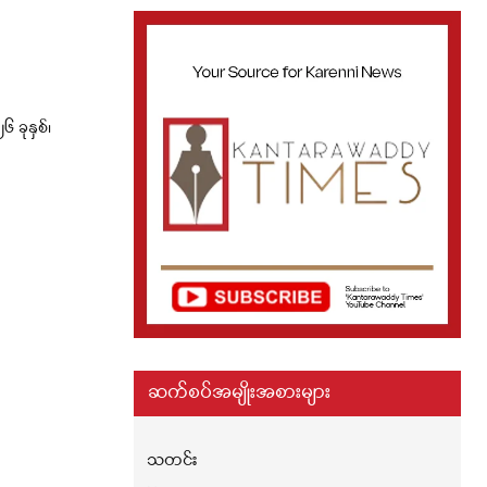
ခုနှစ်၊
ဆက်စပ်အမျိုးအစားများ
သတင်း