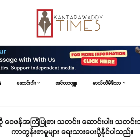
G
ဆောင်းပါး
အင်တာဗျူး
မာလ်တီမီဒီယာ