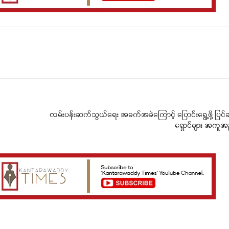
Telegram
Viber
လမ်းပန်းဆက်သွယ်ရေး အခက်အခဲကြောင့် ပြောင်းရွေ့ဖို့ ပြင
ရှောင်များ အကူအ