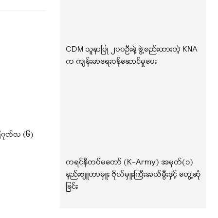
CDM သူနာပြု ၂၀၀ဦးနဲ့ ဖွဲ့စည်းထားတဲ့ KNA
က ကျန်းမာရေးဝန်ဆောင်မှုပေး
ဂုတ်လ (၆)
ကရင်နီတပ်မတော် (K-Army) အမှတ်(၁)
နည်းဗျူဟာမှူး ဗိုလ်မှူးကြီးအယ်မွီးနှင့် တွေ့ဆုံ
ခြင်း