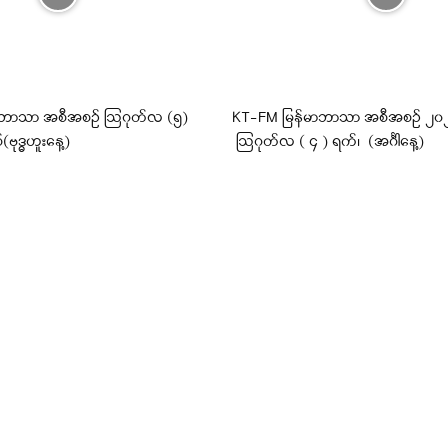
ီဘာသာ အစီအစဉ် ဩဂုတ်လ (၅)
KT-FM မြန်မာဘာသာ အစီအစဉ် ၂၀၂၆ 
(ဗုဒ္ဓဟူးနေ့)
ဩဂုတ်လ ( ၄ ) ရက်၊ (အင်္ဂါနေ့)