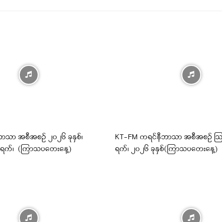
ာသာ အစီအစဉ် ၂၀၂၆ ခုနှစ်၊
KT-FM ကရင်နီဘာသာ အစီအစဉ် ဩ
 ရက်၊ (ကြာသပတေးနေ့)
ရက်၊ ၂၀၂၆ ခုနှစ်(ကြာသပတေးနေ့)