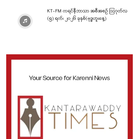
KT-FM ကရင်နီဘာသာ အစီအစဉ် ဩဂုတ်လ
(၅) ရက်၊ ၂၀၂၆ ခုနှစ်(ဗုဒ္ဓဟူးနေ့)