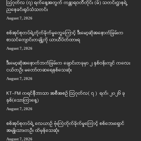
ဩဂုတ်လ (၇) ရက်နေ့အတွက် ကန္တာရဝတီတိုင်း (မ်) သတင်းဌာနရဲ့
ညနေခင်းရုပ်သံသတင်း
August 7, 2026
စစ်အုပ်စုတပ်ရဲ့တိုက်ခိုက်မှုတွေကြောင့် ဒီးမော့ဆိုအနောက်ခြမ်းက
စာသင်ကျောင်းတချို့ကို ယာယီပိတ်ထားရ
August 7, 2026
ဒီးမော့ဆိုအနောက်ဘက်ခြမ်းက ချောင်းတခုမှာ ၂ နှစ်ဝန်းကျင် ကလေး
ငယ်တဦး မတော်တဆရေနစ်သေဆုံး
August 7, 2026
KT-FM ကရင်နီဘာသာ အစီအစဉ် ဩဂုတ်လ( ၇ ) ရက်၊ ၂၀၂၆ ခု
နှစ်(သောကြာနေ့)
August 7, 2026
စစ်အုပ်စုတပ်ရဲ့ လေယာဉ် ဗုံးကြဲတိုက်ခိုက်မှုကြောင့် စစ်ဘေးရှောင်
အမျိုးသားတဦး ထိမှန်သေဆုံး
August 7, 2026