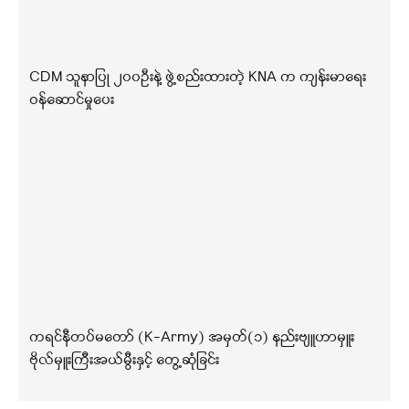
CDM သူနာပြု ၂၀၀ဦးနဲ့ ဖွဲ့စည်းထားတဲ့ KNA က ကျန်းမာရေး
ဝန်ဆောင်မှုပေး
ကရင်နီတပ်မတော် (K-Army) အမှတ်(၁) နည်းဗျူဟာမှူး
ဗိုလ်မှူးကြီးအယ်မွီးနှင့် တွေ့ဆုံခြင်း