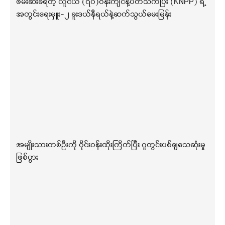
ဖမ်းဆီးခံရတဲ့ လူငယ် (၇၀)ဝန်းကျင်နဲ့ပတ်သက်ပြီး (KNPP) ရဲ့
အတွင်းရေးမှူး-၂ ခူးဒယ်နီရယ်နဲ့ဆက်သွယ်မေးမြန်း
အမျိုးသားတစ်ဦးကို ဝိုင်းဝန်းထိုးကြိတ်ပြီး ဂူတွင်းပစ်ချသေဆုံးမှု
ဖြစ်ပွား