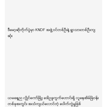
ဒီမော့ဆိုတိုက်ပွဲမှာ KNDF အဖွဲ့ဝင်တစ်ဦးနဲ့ ရွာသားတစ်ဦးကျ
ဆုံး
ယမနေ့ည လွိုင်ကော်မြို့၊ ဒေါဥခူကွက်ဟောင်းရှိ လူနေအိမ်ခြံဝန်း
တစ်ခုအတွင်း အသံကျယ်လောင်တဲ့ ပေါက်ကွဲမှုဖြစ်