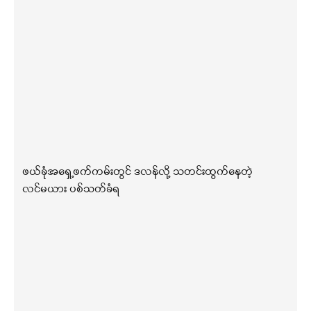
ဖယ်ခုံအရှေ့ဖက်ကမ်းတွင် ဒလန်လို့ သတင်းထွက်နေတဲ့
လင်မယား ပစ်သတ်ခံရ