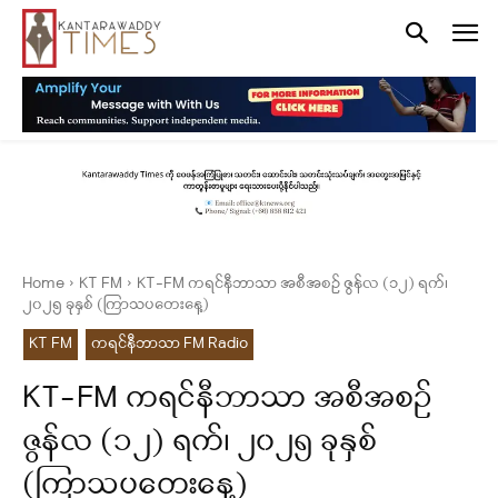
Home
KT FM
KT-FM ကရင်နီဘာသာ အစီအစဉ် ဇွန်လ (၁၂) ရက်၊
၂၀၂၅ ခုနှစ် (ကြာသပတေးနေ့)
KT FM
ကရင်နီဘာသာ FM Radio
KT-FM ကရင်နီဘာသာ အစီအစဉ်
ဇွန်လ (၁၂) ရက်၊ ၂၀၂၅ ခုနှစ်
(ကြာသပတေးနေ့)