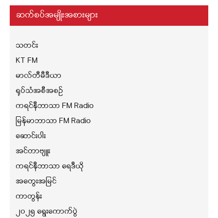
ဆက်စပ်အမျိုးအစားများ
သတင်း
KT FM
မာလ်တီမီဒီယာ
ရုပ်သံအစီအစဉ်
ကရင်နီဘာသာ FM Radio
မြန်မာဘာသာ FM Radio
ဆောင်းပါး
အင်တာဗျူး
ကရင်နီဘာသာ ရေဒီယို
အတွေးအမြင်
ကာတွန်း
၂၀၂၅ ရွေးကောက်ပွဲ