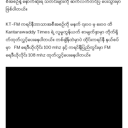
စီအစဥ်နဲ့ နောက်ဆုံးရ သတင်းများကို ဆက်လက်တင်ပြ ပေးသွားမှာ
ဖြစ်ပါတယ်။
KT-FM ကရင်နီဘာသာအစီအစဉ်ကို မနက် ၇း၀၀ မှ ၈းဝဝ ထိ
Kantarawaddy Times ရဲ့ လူမှုကွန်ယက် စာမျက်နှာမှာ တိုက်ရို
တ်ထုတ်လွှင့်ပေးနေပါတယ်။ တစ်ချိန်ထဲမှာပဲ ထိုင်းကရင်နီ နယ်စပ်
မှာ FM ရေဒီယိုလိုင်း 100 mhz နှင့် ကရင်နီပြည်တွင်းမှာ FM
ရေဒီယိုလိုင်း 108 mhz ထုတ်လွှင့်ပေးနေပါတယ်။