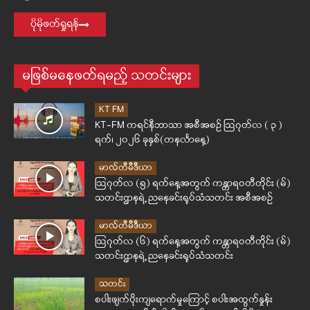
ပိုမိုဖတ်ရှုရန်
မဖြစ်မနေဖတ်ရမည့် သတင်းများ
KT FM
KT-FM ကရင်နီဘာသာ အစီအစဉ် ဩဂုတ်လ ( ၃ )
ရက်၊ ၂၀၂၆ ခုနှစ်(တနင်္လာနေ့)
မာလ်တီမီဒီယာ
ဩဂုတ်လ (၅) ရက်နေ့အတွက် ကန္တာရဝတီတိုင်း (မ်)
သတင်းဌာနရဲ့ ညနေခင်းရုပ်သံသတင်း အစီအစဉ်
မာလ်တီမီဒီယာ
ဩဂုတ်လ (၆) ရက်နေ့အတွက် ကန္တာရဝတီတိုင်း (မ်)
သတင်းဌာနရဲ့ ညနေခင်းရုပ်သံသတင်း
သတင်း
စပါးဖျက်ပိုးကျရောက်မှုကြောင့် စပါးအထွက်နှုန်း