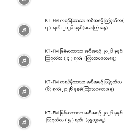
KT-FM ကရင်နီဘာသာ အစီအစဉ် ဩဂုတ်လ(
၇ ) ရက်၊ ၂၀၂၆ ခုနှစ်(သောကြာနေ့)
KT-FM မြန်မာဘာသာ အစီအစဉ် ၂၀၂၆ ခုနှစ်၊
ဩဂုတ်လ ( ၄ ) ရက်၊ (ကြာသပတေးနေ့)
KT-FM ကရင်နီဘာသာ အစီအစဉ် ဩဂုတ်လ
(၆) ရက်၊ ၂၀၂၆ ခုနှစ်(ကြာသပတေးနေ့)
KT-FM မြန်မာဘာသာ အစီအစဉ် ၂၀၂၆ ခုနှစ်၊
ဩဂုတ်လ ( ၅ ) ရက်၊ (ဗုဒ္ဓဟူးနေ့)