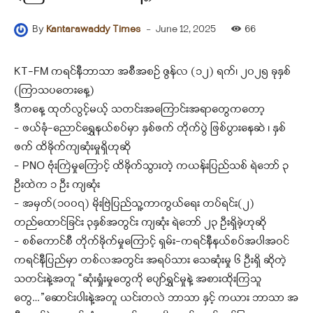
-
June 12, 2025
66
By
Kantarawaddy Times
KT-FM ကရင်နီဘာသာ အစီအစဉ် ဇွန်လ (၁၂) ရက်၊ ၂၀၂၅ ခုနှစ်
(ကြာသပတေးနေ့)
ဒီကနေ့ ထုတ်လွင့်မယ့် သတင်းအကြောင်းအရာတွေကတော့
– ဖယ်ခုံ-ညောင်ရွှေနယ်စပ်မှာ နှစ်ဖက် တိုက်ပွဲ ဖြစ်ပွားနေဆဲ ၊ နှစ်
ဖက် ထိခိုက်ကျဆုံးမှုရှိဟုဆို
– PNO ဗုံးကြဲမှုကြောင့် ထိခိုက်သွားတဲ့ ကယန်းပြည်သစ် ရဲ‌ဘော် ၃
ဦးထဲက ၁ ဦး ကျဆုံး
– အမှတ်(၁၀၀၇) မိုးဗြဲပြည်သူ့ကာကွယ်ရေး တပ်ရင်း(၂)
တည်ထောင်ခြင်း ၃နှစ်အတွင်း ကျဆုံး ရဲဘော် ၂၃ ဦးရှိခဲ့ဟုဆို
– စစ်ကောင်စီ တိုက်ခိုက်မှုကြောင့် ရှမ်း-ကရင်နီနယ်စပ်အပါအဝင်
ကရင်နီပြည်မှာ တစ်လအတွင်း အရပ်သား သေဆုံးမှု ၆ ဦးရှိ ဆိုတဲ့
သတင်းနဲ့အတူ “ဆုံးရှုံးမှုတွေကို ပျော်ရွှင်မှုနဲ့ အစားထိုးကြသူ
တွေ…”ဆောင်းပါးနဲ့အတူ ယင်းတလဲ ဘာသာ နှင့် ကယား ဘာသာ အ