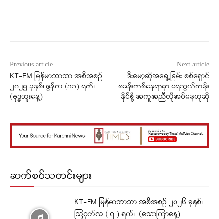
Facebook
X
WhatsApp
Previous article
Next article
KT-FM မြန်မာဘာသာ အစီအစဉ်
ဒီးမော့ဆိုအရှေ့ခြမ်း စစ်ရှောင်
၂၀၂၅ ခုနှစ်၊ ဇွန်လ (၁၁) ရက်၊
စခန်းတစ်နေရာမှာ ရေသွယ်တန်း
(ဗုဒ္ဓဟူးနေ့)
နိုင်ဖို့ အကူအညီလိုအပ်နေဟုဆို
ဆက်စပ်သတင်းများ
KT-FM မြန်မာဘာသာ အစီအစဉ် ၂၀၂၆ ခုနှစ်၊
ဩဂုတ်လ ( ၇ ) ရက်၊ (သောကြာနေ့)