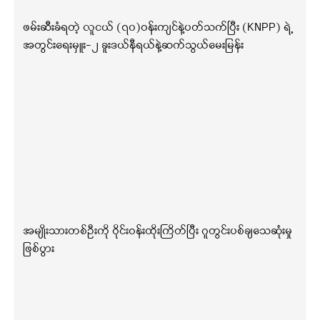
ဖမ်းဆီးခံရတဲ့ လူငယ် (၇၀)ဝန်းကျင်နဲ့ပတ်သက်ပြီး (KNPP) ရဲ့
အတွင်းရေးမှူး-၂ ခူးဒယ်နီရယ်နဲ့ဆက်သွယ်မေးမြန်း
အမျိုးသားတစ်ဦးကို ဝိုင်းဝန်းထိုးကြိတ်ပြီး ဂူတွင်းပစ်ချသေဆုံးမှု
ဖြစ်ပွား