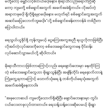
မတို့တော့ မျှော်လင့်မိတယ်ပေါ့နော။ မိုးရာသီလည်းရောက်ပြီဆို
တော့ ကျမတို့ စစ်ရှောင်အတွက် အခက်အခဲရှိတယ်။ လိုအပ်တဲ့
အရာတခုပေါ့ ရှိကိုရှိရမှာပေါ့နော။ မဟုတ်ရင် စစ်ရှောင်တွေအတွက်
အဆင်မပြေလောက်ဘူးပေါ့။”လို့ စစ်ရှောင်စခန်းတာဝန်ခံ တစ်ဦးက
ပြောပါတယ်။
ရေသွယ်ယူနိုင်ဖို့ ကုန်ကျမယ့် ငွေကြေးအကူအညီ ရယူလိုတာဖြစ်ပြီး
လိုအပ်တဲ့လုပ်အားကိုတော့ စစ်ဘေးရှောင်တွေကနေ ဝိုင်းဝန်း
လုပ်ဆောင်သွားမယ်လို့ ဆိုပါတယ်။
မိုးရာသီကာလဖြစ်တာကြောင့်လည်း ရေချောင်းဘေးမှာ နေထိုင်ကြ
တဲ့ စစ်ဘေးရှောင်တွေဟာ မိုးရွာသွန်းပြီး အချိန်တိုင်း ရေနှောက်တာနဲ့
ကြုံတွေ့ရတာကြောင့် သောက်သုံးရေ နဲ့ တစ်ကိုယ်ရေသုံးအတွက်
အခက်အခဲရှိနေတာပါ။
“အခုလောဆယ် ကျမတို့သောက်ဖို့ဆိုပြီး ချောင်းဘေးနားမှာ တွင်း
ငယ်လေးတခုလုပ်ထားတယ်။ ရေသန့်သန့်လေးဆိုပေမယ့် မိုးရွာ