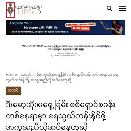
Home
သတင်း
ဒီးမော့ဆိုအရှေ့ခြမ်း စစ်ရှောင်စခန်းတစ်နေရာမှာ ရေ
သွယ်တန်းနိုင်ဖို့ အကူအညီလိုအပ်နေဟုဆို
သတင်း
ဒီးမော့ဆိုအရှေ့ခြမ်း စစ်ရှောင်စခန်း
တစ်နေရာမှာ ရေသွယ်တန်းနိုင်ဖို့
အကူအညီလိုအပ်နေဟုဆို