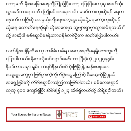
တော့မယ် မိုးအခြေအနေကိုကြည့်ပြီးတော့ ပြေးပြီးတော့မှ အရင်ဆုံး
သွားခပ်ထားရတယ်။ ကြိုခပ်ထားရတယ်။ မခပ်ထားဘူးဆိုရင် ရေက
နှောက်လာပြီဆို ဘာမှသုံးလို့မရတော့ဘူး သုံးလို့မရတော့ဘူးဆိုရင်
သုံးရေ သောက်ရေဆိုရင် ဟိုးအဝေးမှာ သူများရွာမှာသွားခပ်ရတယ်။”
လို့ အဆိုပါ စစ်ရှောင်စခန်းတာဝန်ခံတစ်ဦးက ဆက်ပြောပါတယ်။
လက်ရှိအချိန်ထိတော့ တစ်စုံတစ်ရာ အကူအညီမရရှိသေးဘူးလို့
ပြောပါတယ်။ နိုးကလိုးစစ်ရှောင်စခန်းဟာ ပြီးခဲ့တဲ့ ၂၀၂၄ခုနှစ်၊
နိုဝင်ဘာလမှာ ရှမ်း-ကရင်နီနယ်စပ် မိုးဗြဲမြို့နဲ့ အနီးအနားက
ကျေးရွာတွေမှာ ဖြစ်ပွားတဲ့တိုက်ပွဲတွေကြောင့် ဒီးမော့ဆိုမြို့နယ်
အရှေ့ခြမ်းကို တိမ်းရှောင်လာကြတာဖြစ်ပါတယ်။ စစ်ဘေးရှောင်
လူထု ၄၀၀ ကျော်ရှိပြီး အိမ်ခြေ ၁၂၄ အိမ်ရှိတယ်လို့ သိရှိရပါတယ်။