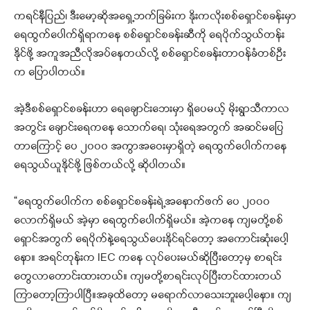
ကရင်နီပြည်၊ ဒီးမော့ဆိုအရှေ့ဘက်ခြမ်းက နိုးကလိုးစစ်ရှောင်စခန်းမှာ
ရေထွက်ပေါက်ရှိရာကနေ စစ်ရှောင်စခန်းဆီကို ရေပိုက်သွယ်တန်း
နိုင်ဖို့ အကူအညီလိုအပ်နေတယ်လို့ စစ်ရှောင်စခန်းတာဝန်ခံတစ်ဦး
က ပြောပါတယ်။
အဲ့ဒီစစ်ရှောင်စခန်းဟာ ရေချောင်းဘေးမှာ ရှိပေမယ့် မိုးရွာသီကာလ
အတွင်း ချောင်းရေကနေ သောက်ရေ၊ သုံးရေအတွက် အဆင်မပြေ
တာကြောင့် ပေ ၂၀၀၀ အကွာအဝေးမှာရှိတဲ့ ရေထွက်ပေါက်ကနေ
ရေသွယ်ယူနိုင်ဖို့ ဖြစ်တယ်လို့ ဆိုပါတယ်။
“ရေထွက်ပေါက်က စစ်ရှောင်စခန်းရဲ့အနောက်ဖက် ပေ ၂၀၀၀
လောက်ရှိမယ် အဲ့မှာ ရေထွက်ပေါက်ရှိမယ်။ အဲ့ကနေ ကျမတို့စစ်
ရှောင်အတွက် ရေပိုက်နဲ့ရေသွယ်ပေးနိုင်ရင်တော့ အကောင်းဆုံးပေါ့
နော။ အရင်တုန်းက IEC ကနေ လုပ်ပေးမယ်ဆိုပြီးတော့မှ စာရင်း
တွေလာတောင်းထားတယ်။ ကျမတို့စာရင်းလုပ်ပြီးတင်ထားတယ်
ကြာတော့ကြာပါပြီ။အခုထိတော့ မရောက်လာသေးဘူးပေါ့နော။ ကျ