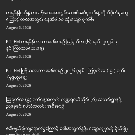
ကရင်နီပြည်နဲ့ ကယန်းဒေသအတွင်းမှာ စစ်အုပ်စုတပ်ရဲ့ တိုက်ခိုက်မှုတွေ
ကြောင့် တလအတွင်း နေအိမ် ၁၀ လုံးကျော် ပျက်စီး
August 6, 2026
KT-FM ကရင်နီဘာသာ အစီအစဉ် ဩဂုတ်လ (၆) ရက်၊ ၂၀၂၆ ခု
နှစ်(ကြာသပတေးနေ့)
August 6, 2026
KT-FM မြန်မာဘာသာ အစီအစဉ် ၂၀၂၆ ခုနှစ်၊ ဩဂုတ်လ ( ၅ ) ရက်၊
(ဗုဒ္ဓဟူးနေ့)
August 5, 2026
ဩဂုတ်လ (၅) ရက်နေ့အတွက် ကန္တာရဝတီတိုင်း (မ်) သတင်းဌာနရဲ့
ညနေခင်းရုပ်သံသတင်း အစီအစဉ်
August 5, 2026
စပါးဖျက်ပိုးကျရောက်မှုကြောင့် စပါးအထွက်နှုန်း လျော့ကျမှာကို စိုက်ပျိုး