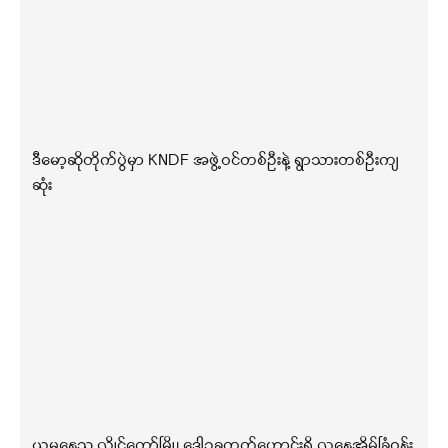
ဒီမော့ဆိုတိုက်ပွဲမှာ KNDF အဖွဲ့ဝင်တစ်ဦးနဲ့ ရွာသားတစ်ဦးကျ
ဆုံး
ယမနေ့ည လွိုင်ကော်မြို့၊ ဒေါဥခူကွက်ဟောင်းရှိ လူနေအိမ်ခြံဝန်း