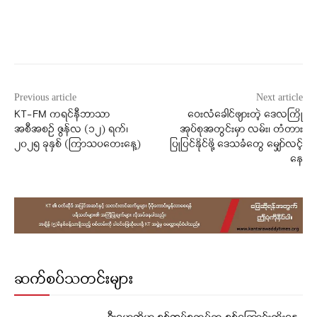
Facebook
X
WhatsApp
Previous article
Next article
KT-FM ကရင်နီဘာသာ
ဝေးလံခေါင်ဖျားတဲ့ ဒေလကြို
အစီအစဉ် ဇွန်လ (၁၂) ရက်၊
အုပ်စုအတွင်းမှာ လမ်း၊ တံတား
၂၀၂၅ ခုနှစ် (ကြာသပတေးနေ့)
ပြုပြင်နိုင်ဖို့ ဒေသခံတွေ မျှော်လင့်
နေ
ဆက်စပ်သတင်းများ