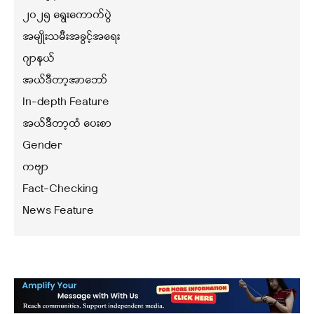
၂၀၂၅ ရွေးကောက်ပွဲ
အမျိုးသမီးအခွင့်အရေး
ဂျာနယ်
အယ်ဒီတာ့အာဘော်
In-depth Feature
အယ်ဒီတာ့ထံ ပေးစာ
Gender
ကဗျာ
Fact-Checking
News Feature