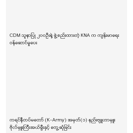
CDM သူနာပြု ၂၀၀ဦးနဲ့ ဖွဲ့စည်းထားတဲ့ KNA က ကျန်းမာရေး
ဝန်ဆောင်မှုပေး
ကရင်နီတပ်မတော် (K-Army) အမှတ်(၁) နည်းဗျူဟာမှူး
ဗိုလ်မှူးကြီးအယ်မွီးနှင့် တွေ့ဆုံခြင်း