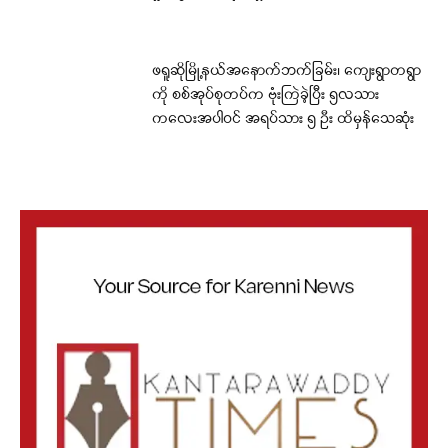
ဖရူဆိုမြို့နယ်အနောက်ဘက်ခြမ်း၊ ကျေးရွာတရွာ
ကို စစ်အုပ်စုတပ်က ဗုံးကြဲခဲ့ပြီး ၅လသား
ကလေးအပါဝင် အရပ်သား ၅ ဦး ထိမှန်သေဆုံး