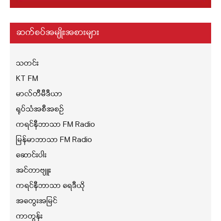
ဆက်စပ်အမျိုးအစားများ
သတင်း
KT FM
မာလ်တီမီဒီယာ
ရုပ်သံအစီအစဉ်
ကရင်နီဘာသာ FM Radio
မြန်မာဘာသာ FM Radio
ဆောင်းပါး
အင်တာဗျူး
ကရင်နီဘာသာ ရေဒီယို
အတွေးအမြင်
ကာတွန်း