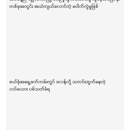
တစ်ခုအတွင်း အသံကျယ်လောင်တဲ့ ပေါက်ကွဲမှုဖြစ်
ဖယ်ခုံအရှေ့ဖက်ကမ်းတွင် ဒလန်လို့ သတင်းထွက်နေတဲ့
လင်မယား ပစ်သတ်ခံရ