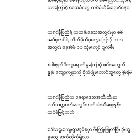
ဒီးမော့ဆိုမှာ စစ်အုပ်စုတပ်က စစ်ကြောင်းထိုးနေ
တာကြောင့် ဒေသခံတွေ ထပ်မံတိမ်းရှောင်နေရ
ကရင်နီပြည်နဲ့ ကယန်းဒေသအတွင်းမှာ စစ်
အုပ်စုတပ်ရဲ့ တိုက်ခိုက်မှုတွေကြောင့် တလ
အတွင်း နေအိမ် ၁၀ လုံးကျော် ပျက်စီး
စပါးဖျက်ပိုးကျရောက်မှုကြောင့် စပါးအထွက်
နှုန်း လျော့ကျမှာကို စိုက်ပျိုးတောင်သူတွေ စိုးရိမ်
ကရင်နီပြည်က နေရာဒေသအသီးသီးမှာ
ရက်သတ္တပတ်အတွင်း စက်သုံးဆီဈေးနှုန်း
ထပ်မံမြင့်တက်
ဒေါတငူးကျေးရွာအုပ်စုမှာ မီးကြိုးဖြုတ်ပြီး ခိုးယူ
မှုတွေ ဆက်တိုက်ရှိလာ