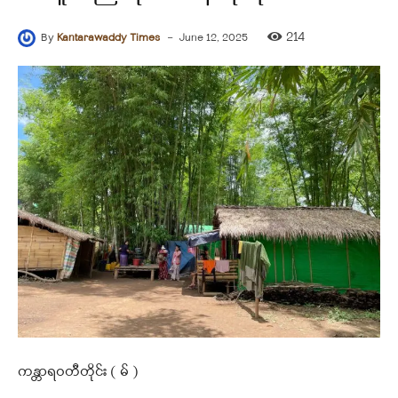
-
214
By
Kantarawaddy Times
June 12, 2025
ကန္တာရဝတီတိုင်း ( မ် )