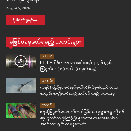
တောင်သူတွေ စိုးရိမ်
August 5, 2026
ပိုမိုဖတ်ရှုရန်
မဖြစ်မနေဖတ်ရမည့် သတင်းများ
KT FM
KT-FM မြန်မာဘာသာ အစီအစဉ် ၂၀၂၆ ခုနှစ်၊
ဩဂုတ်လ ( ၃ ) ရက်၊ (တနင်္လာနေ့)
သတင်း
ကရင်နီပြည်မှာ စစ်အုပ်စုတိုက်ခိုက်မှုကြောင့် တလ
အတွင်း အမျိုးသမီးတဦးအပါဝင် သုံးဦး သေဆုံးခဲ့
သတင်း
ဖရူဆိုမြို့နယ်အနောက်ဘက်ခြမ်း၊ ကျေးရွာတရွာကို စစ်
အုပ်စုတပ်က ဗုံးကြဲခဲ့ပြီး ၅လသား ကလေးအပါဝင်
အရပ်သား ၅ ဦး ထိမှန်သေဆုံး