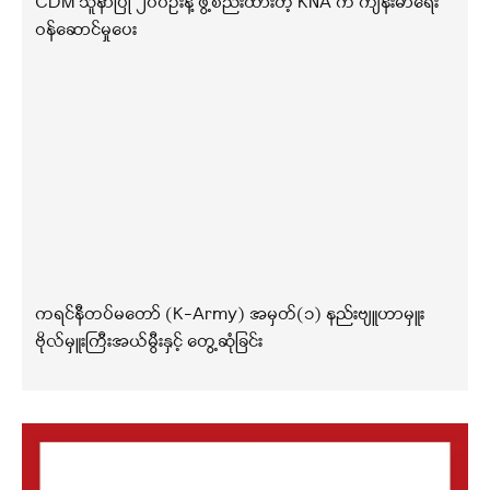
CDM သူနာပြု ၂၀၀ဦးနဲ့ ဖွဲ့စည်းထားတဲ့ KNA က ကျန်းမာရေး
ဝန်ဆောင်မှုပေး
ကရင်နီတပ်မတော် (K-Army) အမှတ်(၁) နည်းဗျူဟာမှူး
ဗိုလ်မှူးကြီးအယ်မွီးနှင့် တွေ့ဆုံခြင်း