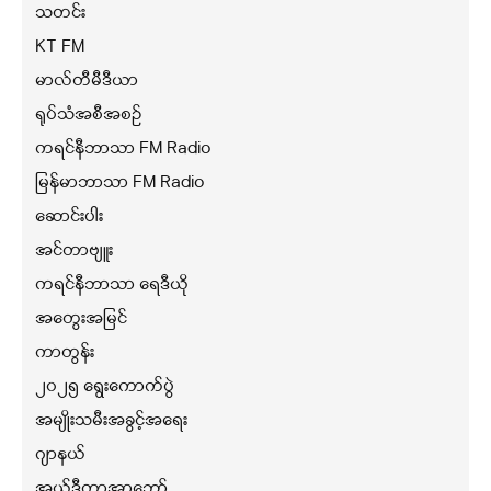
သတင်း
KT FM
မာလ်တီမီဒီယာ
ရုပ်သံအစီအစဉ်
ကရင်နီဘာသာ FM Radio
မြန်မာဘာသာ FM Radio
ဆောင်းပါး
အင်တာဗျူး
ကရင်နီဘာသာ ရေဒီယို
အတွေးအမြင်
ကာတွန်း
၂၀၂၅ ရွေးကောက်ပွဲ
အမျိုးသမီးအခွင့်အရေး
ဂျာနယ်
အယ်ဒီတာ့အာဘော်