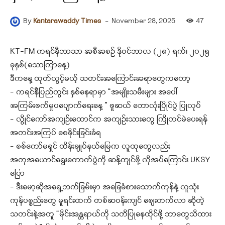
-
November 28, 2025
47
By
Kantarawaddy Times
KT-FM ကရင်နီဘာသာ အစီအစဉ် နိုဝင်ဘာလ (၂၈) ရက်၊ ၂၀၂၅
ခုနှစ်(သောကြာနေ့)
ဒီကနေ့ ထုတ်လွင့်မယ့် သတင်းအကြောင်းအရာတွေကတော့
– ကရင်နီပြည်တွင်း နှစ်နေရာမှာ “အမျိုးသမီးများ အပေါ်
အကြမ်းဖက်မှုပပျောက်ရေးနေ့ ” ဖူဆယ် ဘောလုံးပြိုင်ပွဲ ပြုလုပ်
– လွိုင်ကော်အကျဉ်းထောင်က အကျဉ်းသားတွေ ကြိုတင်မဲပေးရန်
အတင်းအကြပ် စေခိုင်းခြင်းခံရ
– စစ်ကော်မရှင် ထိန်းချုပ်နယ်မြေက လူထုတွေလည်း
အတုအယောင်ရွေးကောက်ပွဲကို ဆန့်ကျင်ဖို့ လိုအပ်ကြောင်း UKSY
ပြော
– ဒီးမော့ဆိုအရှေ့ဘက်ခြမ်းမှာ အခြေခံစားသောက်ကုန်နဲ့ လူသုံး
ကုန်ပစ္စည်းတွေ မူရင်းထက် တစ်ဆဝန်းကျင် စျေးတက်လာ ဆိုတဲ့
သတင်းနဲ့အတူ “မိုင်းအန္တရာယ်ကို သတိပြုနေထိုင်ဖို့ ဘာတွေသိထား