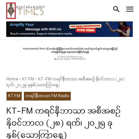
Home
KT FM
KT-FM ကရင်နီဘာသာ အစီအစဉ် နိုဝင်ဘာလ (၂၈)
ရက်၊ ၂၀၂၅ ခုနှစ်(သောကြာနေ့)
KT FM
ကရင်နီဘာသာ FM Radio
KT-FM ကရင်နီဘာသာ အစီအစဉ်
နိုဝင်ဘာလ (၂၈) ရက်၊ ၂၀၂၅ ခု
နှစ်(သောကြာနေ့)