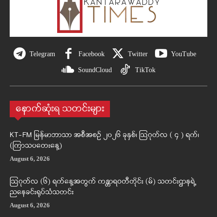
Telegram
Facebook
Twitter
YouTube
SoundCloud
TikTok
နောက်ဆုံးရ သတင်းများ
KT-FM မြန်မာဘာသာ အစီအစဉ် ၂၀၂၆ ခုနှစ်၊ ဩဂုတ်လ ( ၄ ) ရက်၊
(ကြာသပတေးနေ့)
August 6, 2026
ဩဂုတ်လ (၆) ရက်နေ့အတွက် ကန္တာရဝတီတိုင်း (မ်) သတင်းဌာနရဲ့
ညနေခင်းရုပ်သံသတင်း
August 6, 2026