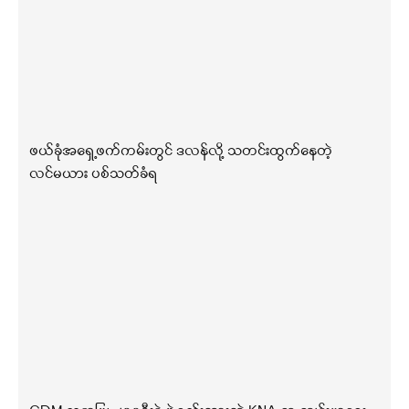
ဖယ်ခုံအရှေ့ဖက်ကမ်းတွင် ဒလန်လို့ သတင်းထွက်နေတဲ့
လင်မယား ပစ်သတ်ခံရ