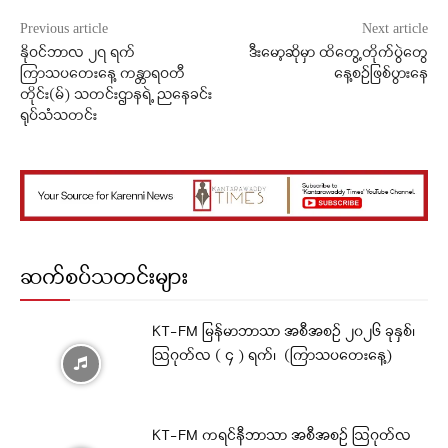
Previous article
Next article
နိုဝင်ဘာလ ၂၇ ရက်
ဒီး‌မော့ဆိုမှာ ထိတွေ့တိုက်ပွဲတွေ
ကြာသပတေးနေ့ ကန္တာရဝတီ
နေ့စဥ်ဖြစ်ပွားနေ
တိုင်း(မ်) သတင်းဌာနရဲ့ ညနေခင်း
ရုပ်သံသတင်း
ဆက်စပ်သတင်းများ
KT-FM မြန်မာဘာသာ အစီအစဉ် ၂၀၂၆ ခုနှစ်၊
ဩဂုတ်လ ( ၄ ) ရက်၊ (ကြာသပတေးနေ့)
KT-FM ကရင်နီဘာသာ အစီအစဉ် ဩဂုတ်လ