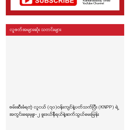
လူဖတ်အများဆုံး သတင်းများ
ဖမ်းဆီးခံရတဲ့ လူငယ် (၇၀)ဝန်းကျင်နဲ့ပတ်သက်ပြီး (KNPP) ရဲ့
အတွင်းရေးမှူး-၂ ခူးဒယ်နီရယ်နဲ့ဆက်သွယ်မေးမြန်း