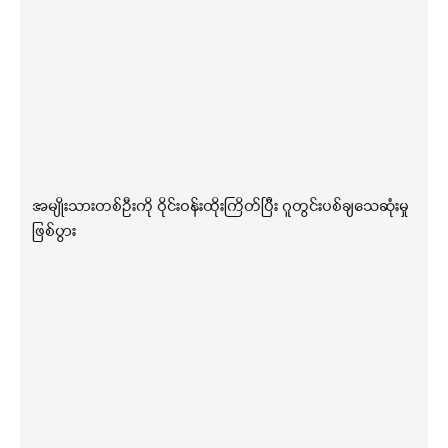
အမျိုးသားတစ်ဦးကို ဝိုင်းဝန်းထိုးကြိတ်ပြီး ဂူတွင်းပစ်ချသေဆုံးမှု
ဖြစ်ပွား