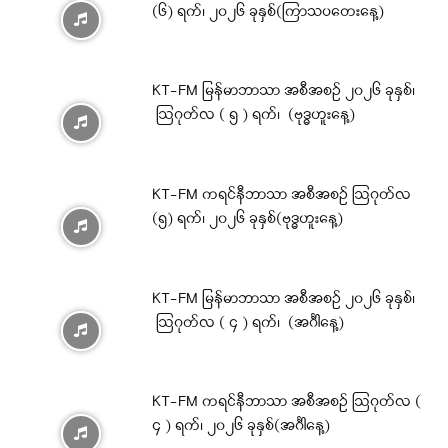
(၆) ရက်၊ ၂၀၂၆ ခုနှစ်(ကြာသပတေးနေ့)
KT-FM မြန်မာဘာသာ အစီအစဉ် ၂၀၂၆ ခုနှစ်၊
ဩဂုတ်လ ( ၅ ) ရက်၊ (ဗုဒ္ဓဟူးနေ့)
KT-FM ကရင်နီဘာသာ အစီအစဉ် ဩဂုတ်လ
(၅) ရက်၊ ၂၀၂၆ ခုနှစ်(ဗုဒ္ဓဟူးနေ့)
KT-FM မြန်မာဘာသာ အစီအစဉ် ၂၀၂၆ ခုနှစ်၊
ဩဂုတ်လ ( ၄ ) ရက်၊ (အင်္ဂါနေ့)
KT-FM ကရင်နီဘာသာ အစီအစဉ် ဩဂုတ်လ (
၄ ) ရက်၊ ၂၀၂၆ ခုနှစ်(အင်္ဂါနေ့)