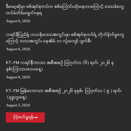
ဒီးမော့ဆိုမှာ စစ်အုပ်စုတပ်က စစ်ကြောင်းထိုးနေတာကြောင့် ဒေသခံတွေ
ထပ်မံတိမ်းရှောင်နေရ
August 6, 2026
ကရင်နီပြည်နဲ့ ကယန်းဒေသအတွင်းမှာ စစ်အုပ်စုတပ်ရဲ့ တိုက်ခိုက်မှုတွေ
ကြောင့် တလအတွင်း နေအိမ် ၁၀ လုံးကျော် ပျက်စီး
August 6, 2026
KT-FM ကရင်နီဘာသာ အစီအစဉ် ဩဂုတ်လ (၆) ရက်၊ ၂၀၂၆ ခု
နှစ်(ကြာသပတေးနေ့)
August 6, 2026
KT-FM မြန်မာဘာသာ အစီအစဉ် ၂၀၂၆ ခုနှစ်၊ ဩဂုတ်လ ( ၅ ) ရက်၊
(ဗုဒ္ဓဟူးနေ့)
August 5, 2026
ပိုမိုဖတ်ရှုရန်