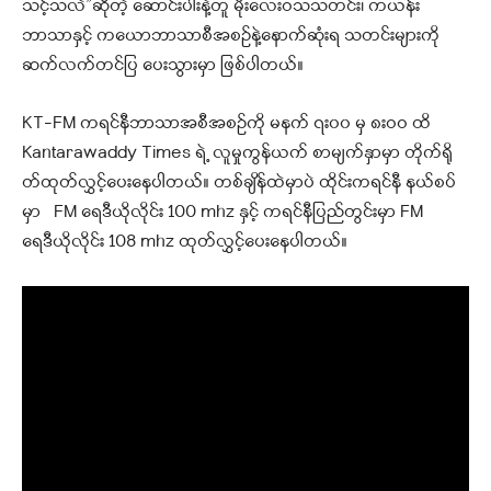
သင့်သလဲ”ဆိုတဲ့ ဆောင်းပါးနဲ့တူ မိုးလေးဝသသတင်း၊ ကယန်း
ဘာသာနှင့် ကယောဘာသာစီအစဉ်နဲ့နောက်ဆုံးရ သတင်းများကို
ဆက်လက်တင်ပြ ပေးသွားမှာ ဖြစ်ပါတယ်။
KT-FM ကရင်နီဘာသာအစီအစဉ်ကို မနက် ၇း၀၀ မှ ၈းဝဝ ထိ
Kantarawaddy Times ရဲ့ လူမှုကွန်ယက် စာမျက်နှာမှာ တိုက်ရို
တ်ထုတ်လွှင့်ပေးနေပါတယ်
။ တစ်ချိန်ထဲမှာပဲ ထိုင်းကရင်နီ နယ်စပ်
မှာ FM ရေဒီယိုလိုင်း 100 mhz နှင့် ကရင်နီပြည်တွင်းမှာ FM
ရေဒီယိုလိုင်း 108 mhz ထုတ်လွှင့်ပေးနေပါတယ်။