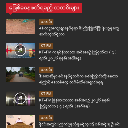
မဖြစ်မနေဖတ်ရမည့် သတင်းများ
သတင်း
ဒေါတငူးကျေးရွာအုပ်စုမှာ မီးကြိုးဖြုတ်ပြီး ခိုးယူမှုတွေ
ဆက်တိုက်ရှိလာ
KT FM
KT-FM ကရင်နီဘာသာ အစီအစဉ် ဩဂုတ်လ ( ၄ )
ရက်၊ ၂၀၂၆ ခုနှစ်(အင်္ဂါနေ့)
သတင်း
ဒီးမော့ဆိုမှာ စစ်အုပ်စုတပ်က စစ်ကြောင်းထိုးနေတာ
ကြောင့် ဒေသခံတွေ ထပ်မံတိမ်းရှောင်နေရ
KT FM
KT-FM မြန်မာဘာသာ အစီအစဉ် ၂၀၂၆ ခုနှစ်၊
ဩဂုတ်လ ( ၄ ) ရက်၊ (အင်္ဂါနေ့)
သတင်း
နိုင်ငံအတွင်း ကြက်ဥဖူလုံမှုမရှိဘူးလို့ စစ်အစိုးရ ဦးမင်း