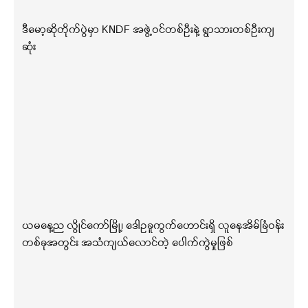
ဒီမော့ဆိုတိုက်ပွဲမှာ KNDF အဖွဲ့ဝင်တစ်ဦးနဲ့ ရွာသားတစ်ဦးကျ
ဆုံး
ယမနေ့ည လွိုင်ကော်မြို့၊ ဒေါဥခူကွက်ဟောင်းရှိ လူနေအိမ်ခြံဝန်း
တစ်ခုအတွင်း အသံကျယ်လောင်တဲ့ ပေါက်ကွဲမှုဖြစ်