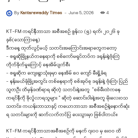
-
June 5, 2026
4
By
Kantarawaddy Times
KT-FM ကရင်နီဘာသာ အစီအစဉ် ဇွန်လ (၅) ရက်၊ ၂၀၂၆ ခု
နှစ်(သောကြာနေ့)
ဒီကနေ့ ထုတ်လွင့်မယ့် သတင်းအကြောင်းအရာတွေကတော့
– ဖရူဆိုမြို့နယ်တနေရာကို စစ်ကော်မရှင်တပ်က ဒရုန်းနဲ့ဗုံးကြဲ
တိုက်ခိုက်မှု
ကြောင့် နေအိမ်ပျက်စီး
– ဖရူဆိုက ကျေးရွာသုံးခုမှာ နေအိမ် ၈၀ ကျော် မီးရှို့ခံရ
– နန်းမယ်ခုံမြို့အတွင်း တစ်နေရာကို စစ်အုပ်စု ဒရုန်းနဲ့ ဗုံးကြဲ၊ ပြည်
သူတဦး ထိမှန်ဒဏ်ရာရ ဆိုတဲ့ သတင်းနဲ့အတူ “စစ်မီးထဲကနေ
ကရင်နီကို ခိုလှုံလာရသူများ ” ဆိုတဲ့ ဆောင်းပါးနဲ့အတူ မိုးလေးဝသ
သတင်း၊ ကယန်းဘာသာနှင့် ကယောဘာသာ အစီအစဉ်နဲ့နောက်ဆုံး
ရ သတင်းများကို ဆက်လက်တင်ပြ ပေးသွားမှာ ဖြစ်ပါတယ်။
KT-FM ကရင်နီဘာသာအစီအစဉ်ကို မနက် ၇း၀၀ မှ ၈းဝဝ ထိ