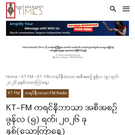
Home
KT FM
KT-FM ကရင်နီဘာသာ အစီအစဉ် ဇွန်လ (၅) ရက်၊
၂၀၂၆ ခုနှစ်(သောကြာနေ့)
KT FM
ကရင်နီဘာသာ FM Radio
KT-FM ကရင်နီဘာသာ အစီအစဉ်
ဇွန်လ (၅) ရက်၊ ၂၀၂၆ ခု
နှစ်(သောကြာနေ့)