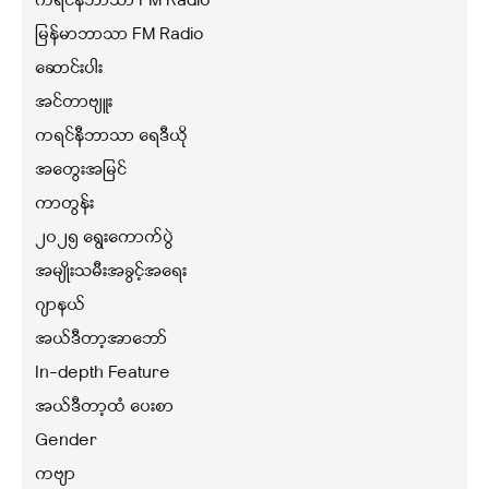
ကရင်နီဘာသာ FM Radio
မြန်မာဘာသာ FM Radio
ဆောင်းပါး
အင်တာဗျူး
ကရင်နီဘာသာ ရေဒီယို
အတွေးအမြင်
ကာတွန်း
၂၀၂၅ ရွေးကောက်ပွဲ
အမျိုးသမီးအခွင့်အရေး
ဂျာနယ်
အယ်ဒီတာ့အာဘော်
In-depth Feature
အယ်ဒီတာ့ထံ ပေးစာ
Gender
ကဗျာ