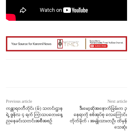
Facebook
X
WhatsApp
Previous article
Next article
ကန္တာရဝတီတိုင်း (မ်) သတင်းဌာန
ဒီးမော့ဆိုအနောက်ခြမ်းက ၃
ရဲ့ ဇွန်လ ၄ ရက် ကြာသပတေးနေ့
နေရာကို စစ်အုပ်စု လေကြောင်း
ညနေခင်းသတင်းအစီအစဉ်
တိုက်ခိုက် ၊ အမျိုးသားတဦး ထိမှန်
သေဆုံး