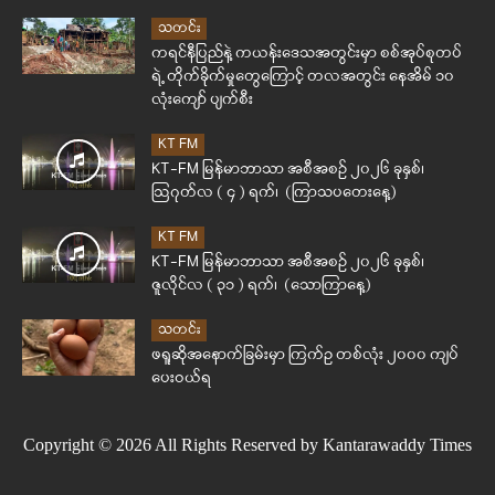
သတင်း
ကရင်နီပြည်နဲ့ ကယန်းဒေသအတွင်းမှာ စစ်အုပ်စုတပ်
ရဲ့ တိုက်ခိုက်မှုတွေကြောင့် တလအတွင်း နေအိမ် ၁၀
လုံးကျော် ပျက်စီး
KT FM
KT-FM မြန်မာဘာသာ အစီအစဉ် ၂၀၂၆ ခုနှစ်၊
ဩဂုတ်လ ( ၄ ) ရက်၊ (ကြာသပတေးနေ့)
KT FM
KT-FM မြန်မာဘာသာ အစီအစဉ် ၂၀၂၆ ခုနှစ်၊
ဇူလိုင်လ ( ၃၁ ) ရက်၊ (သောကြာနေ့)
သတင်း
ဖရူဆိုအနောက်ခြမ်းမှာ ကြက်ဥ တစ်လုံး ၂၀၀၀ ကျပ်
ပေးဝယ်ရ
Copyright © 2026 All Rights Reserved by Kantarawaddy Times