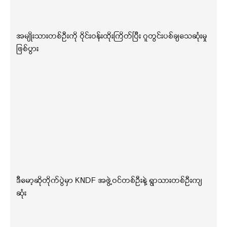
အမျိုးသားတစ်ဦးကို ဝိုင်းဝန်းထိုးကြိတ်ပြီး ဂူတွင်းပစ်ချသေဆုံးမှု
ဖြစ်ပွား
ဒီမော့ဆိုတိုက်ပွဲမှာ KNDF အဖွဲ့ဝင်တစ်ဦးနဲ့ ရွာသားတစ်ဦးကျ
ဆုံး