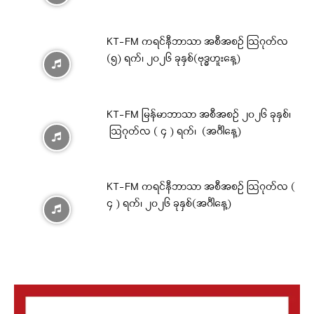
KT-FM ကရင်နီဘာသာ အစီအစဉ် ဩဂုတ်လ
(၅) ရက်၊ ၂၀၂၆ ခုနှစ်(ဗုဒ္ဓဟူးနေ့)
KT-FM မြန်မာဘာသာ အစီအစဉ် ၂၀၂၆ ခုနှစ်၊
ဩဂုတ်လ ( ၄ ) ရက်၊ (အင်္ဂါနေ့)
KT-FM ကရင်နီဘာသာ အစီအစဉ် ဩဂုတ်လ (
၄ ) ရက်၊ ၂၀၂၆ ခုနှစ်(အင်္ဂါနေ့)