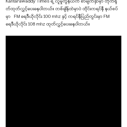
Kantarawaddy Times ရဲ့ လူမှုကွန်ယက် စာမျက်နှာမှာ တိုက်ရို
တ်ထုတ်လွှင့်ပေးနေပါတယ်
။ တစ်ချိန်ထဲမှာပဲ ထိုင်းကရင်နီ နယ်စပ်
မှာ FM ရေဒီယိုလိုင်း 100 mhz နှင့် ကရင်နီပြည်တွင်းမှာ FM
ရေဒီယိုလိုင်း 108 mhz ထုတ်လွှင့်ပေးနေပါတယ်။