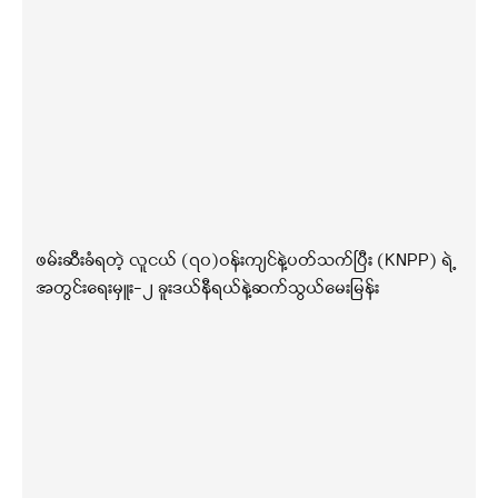
ဖမ်းဆီးခံရတဲ့ လူငယ် (၇၀)ဝန်းကျင်နဲ့ပတ်သက်ပြီး (KNPP) ရဲ့
အတွင်းရေးမှူး-၂ ခူးဒယ်နီရယ်နဲ့ဆက်သွယ်မေးမြန်း