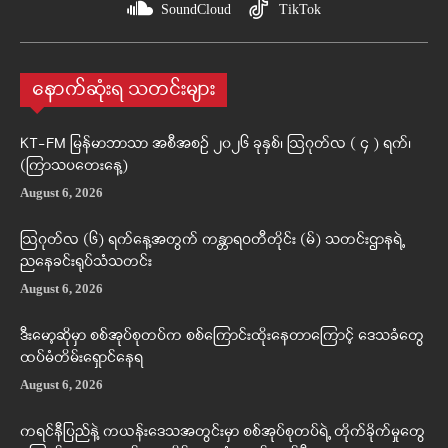
SoundCloud
TikTok
နောက်ဆုံးရ သတင်းများ
KT-FM မြန်မာဘာသာ အစီအစဉ် ၂၀၂၆ ခုနှစ်၊ ဩဂုတ်လ ( ၄ ) ရက်၊
(ကြာသပတေးနေ့)
August 6, 2026
ဩဂုတ်လ (၆) ရက်နေ့အတွက် ကန္တာရဝတီတိုင်း (မ်) သတင်းဌာနရဲ့
ညနေခင်းရုပ်သံသတင်း
August 6, 2026
ဒီးမော့ဆိုမှာ စစ်အုပ်စုတပ်က စစ်ကြောင်းထိုးနေတာကြောင့် ဒေသခံတွေ
ထပ်မံတိမ်းရှောင်နေရ
August 6, 2026
ကရင်နီပြည်နဲ့ ကယန်းဒေသအတွင်းမှာ စစ်အုပ်စုတပ်ရဲ့ တိုက်ခိုက်မှုတွေ