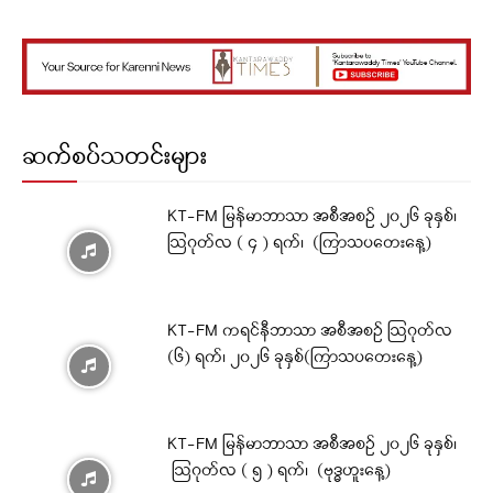
ဆက်စပ်သတင်းများ
KT-FM မြန်မာဘာသာ အစီအစဉ် ၂၀၂၆ ခုနှစ်၊
ဩဂုတ်လ ( ၄ ) ရက်၊ (ကြာသပတေးနေ့)
KT-FM ကရင်နီဘာသာ အစီအစဉ် ဩဂုတ်လ
(၆) ရက်၊ ၂၀၂၆ ခုနှစ်(ကြာသပတေးနေ့)
KT-FM မြန်မာဘာသာ အစီအစဉ် ၂၀၂၆ ခုနှစ်၊
ဩဂုတ်လ ( ၅ ) ရက်၊ (ဗုဒ္ဓဟူးနေ့)