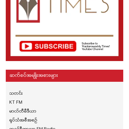
ဆက်စပ်အမျိုးအစားများ
သတင်း
KT FM
မာလ်တီမီဒီယာ
ရုပ်သံအစီအစဉ်