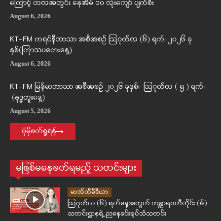
ကြောင့် တလအတွင်း နေအိမ် ၁၀ လုံးကျော် ပျက်စီး
August 6, 2026
KT-FM ကရင်နီဘာသာ အစီအစဉ် ဩဂုတ်လ (၆) ရက်၊ ၂၀၂၆ ခု
နှစ်(ကြာသပတေးနေ့)
August 6, 2026
KT-FM မြန်မာဘာသာ အစီအစဉ် ၂၀၂၆ ခုနှစ်၊ ဩဂုတ်လ ( ၅ ) ရက်၊
(ဗုဒ္ဓဟူးနေ့)
August 5, 2026
ပိုမိုဖတ်ရှုရန်
မဖြစ်မနေဖတ်ရမည့် သတင်းများ
မာလ်တီမီဒီယာ
ဩဂုတ်လ (၆) ရက်နေ့အတွက် ကန္တာရဝတီတိုင်း (မ်)
သတင်းဌာနရဲ့ ညနေခင်းရုပ်သံသတင်း