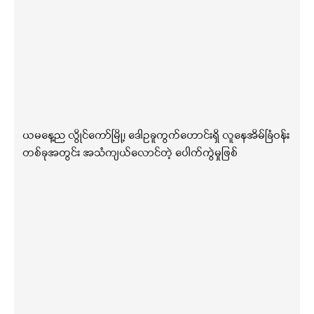
ယမနေ့ည လွိုင်ကော်မြို့၊ ဒေါဥခူကွက်ဟောင်းရှိ လူနေအိမ်ခြံဝန်း
တစ်ခုအတွင်း အသံကျယ်လောင်တဲ့ ပေါက်ကွဲမှုဖြစ်