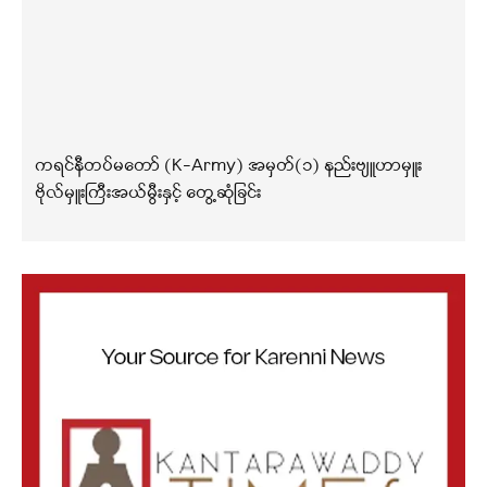
ကရင်နီတပ်မတော် (K-Army) အမှတ်(၁) နည်းဗျူဟာမှူး
ဗိုလ်မှူးကြီးအယ်မွီးနှင့် တွေ့ဆုံခြင်း