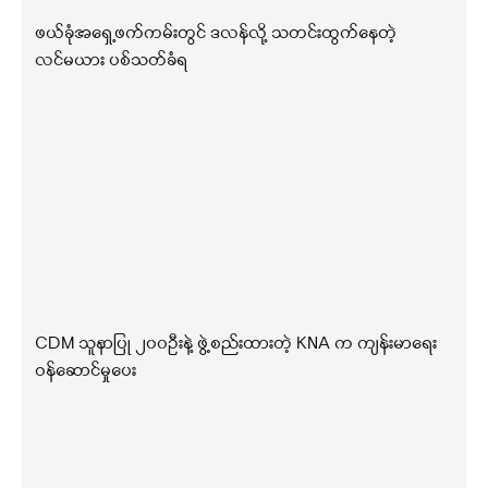
ဖယ်ခုံအရှေ့ဖက်ကမ်းတွင် ဒလန်လို့ သတင်းထွက်နေတဲ့
လင်မယား ပစ်သတ်ခံရ
CDM သူနာပြု ၂၀၀ဦးနဲ့ ဖွဲ့စည်းထားတဲ့ KNA က ကျန်းမာရေး
ဝန်ဆောင်မှုပေး