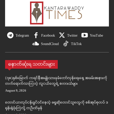
Telegram
Facebook
Twitter
YouTube
SoundCloud
TikTok
နောက်ဆုံးရ သတင်းများ
(၇၈)နှစ်မြောက် ကရင်နီအမျိုးသားခုခံတော်လှန်ရေးနေ့ အခမ်းအနားကို
တက်ရောက်လာကြတဲ့ လူငယ်တွေရဲ့ စကားသံများ
August 9, 2026
တောင်ယာလုပ်ငန်းခွင်ဝင်နေတဲ့ ဖရူဆိုတောင်သူတွေကို စစ်အုပ်စုတပ် ဒ
ရုန်းနဲ့ဗုံးကြဲလို့ တဦးထိမှန်