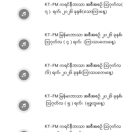
KT-FM ကရင်နီဘာသာ အစီအစဉ် ဩဂုတ်လ(
၇ ) ရက်၊ ၂၀၂၆ ခုနှစ်(သောကြာနေ့)
KT-FM မြန်မာဘာသာ အစီအစဉ် ၂၀၂၆ ခုနှစ်၊
ဩဂုတ်လ ( ၄ ) ရက်၊ (ကြာသပတေးနေ့)
KT-FM ကရင်နီဘာသာ အစီအစဉ် ဩဂုတ်လ
(၆) ရက်၊ ၂၀၂၆ ခုနှစ်(ကြာသပတေးနေ့)
KT-FM မြန်မာဘာသာ အစီအစဉ် ၂၀၂၆ ခုနှစ်၊
ဩဂုတ်လ ( ၅ ) ရက်၊ (ဗုဒ္ဓဟူးနေ့)
KT-FM ကရင်နီဘာသာ အစီအစဉ် ဩဂုတ်လ