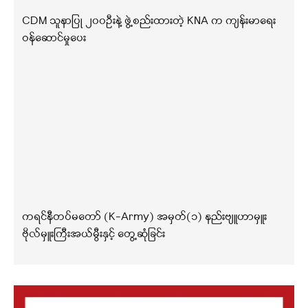
CDM သူနာပြု ၂၀၀ဦးနဲ့ ဖွဲ့စည်းထားတဲ့ KNA က ကျန်းမာရေး
ဝန်ဆောင်မှုပေး
ကရင်နီတပ်မတော် (K-Army) အမှတ်(၁) နည်းဗျူဟာမှူး
ဗိုလ်မှူးကြီးအယ်မွီးနှင့် တွေ့ဆုံခြင်း