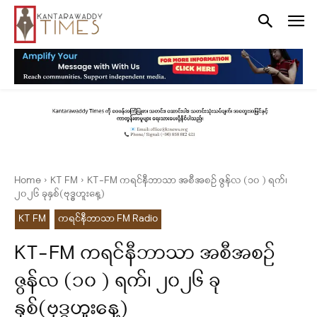
Home
KT FM
KT-FM ကရင်နီဘာသာ အစီအစဉ် ဇွန်လ (၁၀ ) ရက်၊
၂၀၂၆ ခုနှစ်(ဗုဒ္ဓဟူးနေ့)
KT FM
ကရင်နီဘာသာ FM Radio
KT-FM ကရင်နီဘာသာ အစီအစဉ်
ဇွန်လ (၁၀ ) ရက်၊ ၂၀၂၆ ခု
နှစ်(ဗုဒ္ဓဟူးနေ့)