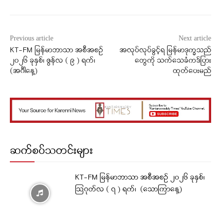
Previous article
Next article
KT-FM မြန်မာဘာသာ အစီအစဉ်
အလုပ်လုပ်ခွင့်ရ မြန်မာဒုက္ခသည်
၂၀၂၆ ခုနှစ်၊ ဇွန်လ ( ၉ ) ရက်၊
တွေကို သက်သေခံကဒ်ပြား
(အင်္ဂါနေ့)
ထုတ်ပေးမည်
ဆက်စပ်သတင်းများ
KT-FM မြန်မာဘာသာ အစီအစဉ် ၂၀၂၆ ခုနှစ်၊
ဩဂုတ်လ ( ၇ ) ရက်၊ (သောကြာနေ့)