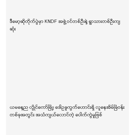
ဒီမော့ဆိုတိုက်ပွဲမှာ KNDF အဖွဲ့ဝင်တစ်ဦးနဲ့ ရွာသားတစ်ဦးကျ
ဆုံး
ယမနေ့ည လွိုင်ကော်မြို့၊ ဒေါဥခူကွက်ဟောင်းရှိ လူနေအိမ်ခြံဝန်း
တစ်ခုအတွင်း အသံကျယ်လောင်တဲ့ ပေါက်ကွဲမှုဖြစ်