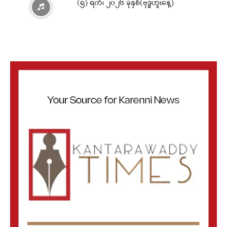
(၅) ရက်၊ ၂၀၂၆ ခုနှစ်(ဗုဒ္ဓဟူးနေ့)