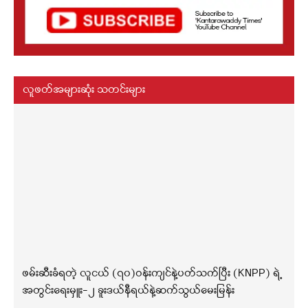
လူဖတ်အများဆုံး သတင်းများ
ဖမ်းဆီးခံရတဲ့ လူငယ် (၇၀)ဝန်းကျင်နဲ့ပတ်သက်ပြီး (KNPP) ရဲ့
အတွင်းရေးမှူး-၂ ခူးဒယ်နီရယ်နဲ့ဆက်သွယ်မေးမြန်း