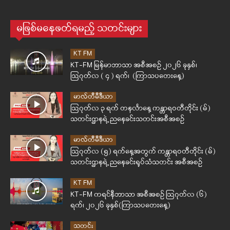
မဖြစ်မနေဖတ်ရမည့် သတင်းများ
KT FM
KT-FM မြန်မာဘာသာ အစီအစဉ် ၂၀၂၆ ခုနှစ်၊
ဩဂုတ်လ ( ၄ ) ရက်၊ (ကြာသပတေးနေ့)
မာလ်တီမီဒီယာ
ဩဂုတ်လ ၃ ရက် တနင်္လာနေ့ ကန္တာရဝတီတိုင်း (မ်)
သတင်းဌာနရဲ့ ညနေခင်းသတင်းအစီအစဉ်
မာလ်တီမီဒီယာ
ဩဂုတ်လ (၅) ရက်နေ့အတွက် ကန္တာရဝတီတိုင်း (မ်)
သတင်းဌာနရဲ့ ညနေခင်းရုပ်သံသတင်း အစီအစဉ်
KT FM
KT-FM ကရင်နီဘာသာ အစီအစဉ် ဩဂုတ်လ (၆)
ရက်၊ ၂၀၂၆ ခုနှစ်(ကြာသပတေးနေ့)
သတင်း