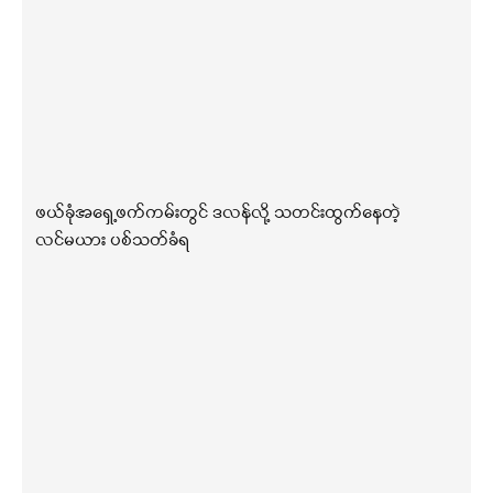
ဖယ်ခုံအရှေ့ဖက်ကမ်းတွင် ဒလန်လို့ သတင်းထွက်နေတဲ့
လင်မယား ပစ်သတ်ခံရ