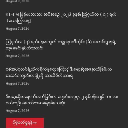
August 9, 2026
KT-FM မြန်မာဘာသာ အစီအစဉ် ၂၀၂၆ ခုနှစ်၊ ဩဂုတ်လ ( ၇ ) ရက်၊
(သောကြာနေ့)
August 7, 2026
ဩဂုတ်လ (၇) ရက်နေ့အတွက် ကန္တာရဝတီတိုင်း (မ်) သတင်းဌာနရဲ့
ညနေခင်းရုပ်သံသတင်း
August 7, 2026
စစ်အုပ်စုတပ်ရဲ့တိုက်ခိုက်မှုတွေကြောင့် ဒီးမော့ဆိုအနောက်ခြမ်းက
စာသင်ကျောင်းတချို့ကို ယာယီပိတ်ထားရ
August 7, 2026
ဒီးမော့ဆိုအနောက်ဘက်ခြမ်းက ချောင်းတခုမှာ ၂ နှစ်ဝန်းကျင် ကလေး
ငယ်တဦး မတော်တဆရေနစ်သေဆုံး
August 7, 2026
ပိုမိုဖတ်ရှုရန်