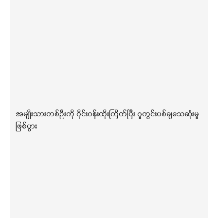
အမျိုးသားတစ်ဦးကို ဝိုင်းဝန်းထိုးကြိတ်ပြီး ဂူတွင်းပစ်ချသေဆုံးမှု
ဖြစ်ပွား