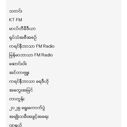
သတင်း
KT FM
မာလ်တီမီဒီယာ
ရုပ်သံအစီအစဉ်
ကရင်နီဘာသာ FM Radio
မြန်မာဘာသာ FM Radio
ဆောင်းပါး
အင်တာဗျူး
ကရင်နီဘာသာ ရေဒီယို
အတွေးအမြင်
ကာတွန်း
၂၀၂၅ ရွေးကောက်ပွဲ
အမျိုးသမီးအခွင့်အရေး
ဂျာနယ်