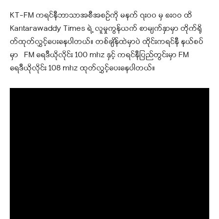
KT-FM ကရင်နီဘာသာအစီအစဉ်ကို မနက် ၇း၀၀ မှ ၈းဝဝ ထိ
Kantarawaddy Times ရဲ့ လူမှုကွန်ယက် စာမျက်နှာမှာ တိုက်ရို
တ်ထုတ်လွှင့်ပေးနေပါတယ်
။ တစ်ချိန်ထဲမှာပဲ ထိုင်းကရင်နီ နယ်စပ်
မှာ FM ရေဒီယိုလိုင်း 100 mhz နှင့် ကရင်နီပြည်တွင်းမှာ FM
ရေဒီယိုလိုင်း 108 mhz ထုတ်လွှင့်ပေးနေပါတယ်။