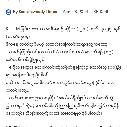
-
April 28, 2024
1096
By
Kantarawaddy Times
KT-FM မြန်မာဘာသာ အစီအစဉ် ဧပြီလ ( ၂၈ ) ရက်၊ ၂၀၂၄ ခုနှစ်
(တနင်္ဂနွေနေ့)
ဒီကနေ့ ထုတ်လွင့်မယ့် သတင်းအကြောင်းအရာတွေကတော့
– ကရင်နီပြည်တပ်မတော် (KA) ၊ ဗယ်မော့လဲ အပတ်စဉ် (၇၅)
သင်တန်းဆင်းပွဲပြုလုပ်
– ဧပြီလအတွင်း လေကြောင်းတိုက်ခိုက်မှုကြောင့် သေဆုံးသူ (၁၀)ဦး
မှာ အမျိုးသမီး ၇ ဦးပါဝင်
စတဲ့သတင်းတွေအပါအဝင် ဒေသတွင်းသတင်းတွေနဲ့ နိုင်ငံတကာ
သတင်းတွေ….
– ကျန်းမာရေးကဏ္ဍကနေပြီး “အယ်လ်နီညိုနှင့် နောက်ဆက်တွဲ
ပြဿာနာ” ဆိုတဲ့ ဆောင်းပါးကို ကြားကြရပါမယ်။ ဒါ့အပြင် ကရင်နီ
ဒေသတွင်း သီချင်းတွေကိုလည်း နားဆင်ရမှာဖြစ်ပါတယ်။