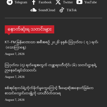
Telegram
Facebook
Twitter
YouTube
SoundCloud
TikTok
နောက်ဆုံးရ သတင်းများ
KT-FM မြန်မာဘာသာ အစီအစဉ် ၂၀၂၆ ခုနှစ်၊ ဩဂုတ်လ ( ၇ ) ရက်၊
(သောကြာနေ့)
August 7, 2026
ဩဂုတ်လ (၇) ရက်နေ့အတွက် ကန္တာရဝတီတိုင်း (မ်) သတင်းဌာနရဲ့
ညနေခင်းရုပ်သံသတင်း
August 7, 2026
စစ်အုပ်စုတပ်ရဲ့တိုက်ခိုက်မှုတွေကြောင့် ဒီးမော့ဆိုအနောက်ခြမ်းက
စာသင်ကျောင်းတချို့ကို ယာယီပိတ်ထားရ
August 7, 2026