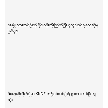
အမျိုးသားတစ်ဦးကို ဝိုင်းဝန်းထိုးကြိတ်ပြီး ဂူတွင်းပစ်ချသေဆုံးမှု
ဖြစ်ပွား
ဒီမော့ဆိုတိုက်ပွဲမှာ KNDF အဖွဲ့ဝင်တစ်ဦးနဲ့ ရွာသားတစ်ဦးကျ
ဆုံး