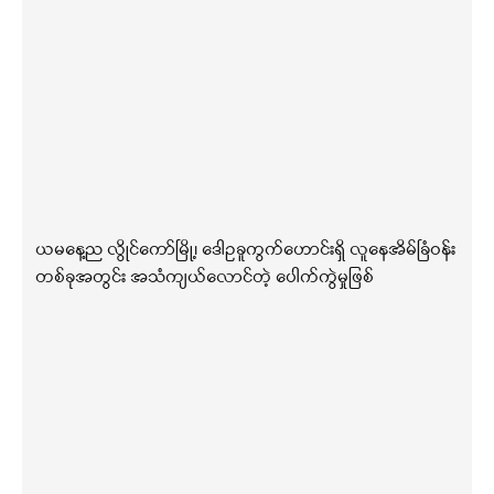
ယမနေ့ည လွိုင်ကော်မြို့၊ ဒေါဥခူကွက်ဟောင်းရှိ လူနေအိမ်ခြံဝန်း
တစ်ခုအတွင်း အသံကျယ်လောင်တဲ့ ပေါက်ကွဲမှုဖြစ်