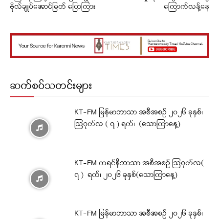
ဗိုလ်ချုပ်အောင်မြတ် ပြောကြား
ကြောက်လန့်နေ
ဆက်စပ်သတင်းများ
KT-FM မြန်မာဘာသာ အစီအစဉ် ၂၀၂၆ ခုနှစ်၊
ဩဂုတ်လ ( ၇ ) ရက်၊ (သောကြာနေ့)
KT-FM ကရင်နီဘာသာ အစီအစဉ် ဩဂုတ်လ(
၇ ) ရက်၊ ၂၀၂၆ ခုနှစ်(သောကြာနေ့)
KT-FM မြန်မာဘာသာ အစီအစဉ် ၂၀၂၆ ခုနှစ်၊