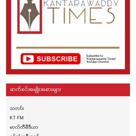
ဆက်စပ်အမျိုးအစားများ
သတင်း
KT FM
မာလ်တီမီဒီယာ