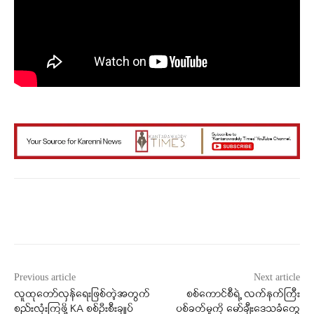
Facebook
X
WhatsApp
Previous article
Next article
လူထုတော်လှန်ရေးဖြစ်တဲ့အတွက်
စစ်ကောင်စီရဲ့ လက်နက်ကြီး
စည်းလုံးကြဖို့ KA စစ်ဦးစီးချုပ်
ပစ်ခတ်မှုကို မော်ချီးဒေသခံတွေ