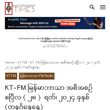
Home
KT FM
KT-FM မြန်မာဘာသာ အစီအစဉ် ဧပြီလ ( ၂၈ ) ရက်၊
၂၀၂၄ ခုနှစ် (တနင်္ဂနွေနေ့)
KT FM
မြန်မာဘာသာ FM Radio
KT-FM မြန်မာဘာသာ အစီအစဉ်
ဧပြီလ ( ၂၈ ) ရက်၊ ၂၀၂၄ ခုနှစ်
(တနင်္ဂနွေနေ့)