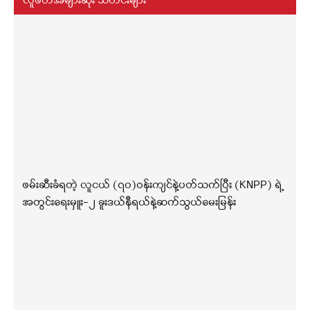
လူဖတ်အများဆုံး သတင်းများ
ဖမ်းဆီးခံရတဲ့ လူငယ် (၇၀)ဝန်းကျင်နဲ့ပတ်သက်ပြီး (KNPP) ရဲ့
အတွင်းရေးမှူး-၂ ခူးဒယ်နီရယ်နဲ့ဆက်သွယ်မေးမြန်း