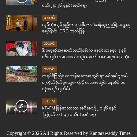
ရက်၊ ၂၀၂၆ ခုနှစ်(အင်္ဂါနေ့)
သတင်း
လုပ်ထုံးလုပ်နည်းအရ ဒေါ်အောင်ဆန်းစုကြည်နဲ့ တွေ့ဆုံ
ခဲ့ကြောင်း ICRC ထုတ်ပြန်
သတင်း
ဒီးမော့ဆိုအနောက်ဘက်ခြမ်းက ချောင်းတခုမှာ ၂ နှစ်
ဝန်းကျင် ကလေးငယ်တဦး မတော်တဆရေနစ်သေဆုံး
သတင်း
ကရင်နီပြည်နဲ့ ကယန်းဒေသအတွင်းမှာ စစ်အုပ်စုတပ်
ရဲ့ တိုက်ခိုက်မှုတွေကြောင့် တလအတွင်း နေအိမ် ၁၀
လုံးကျော် ပျက်စီး
KT FM
KT-FM မြန်မာဘာသာ အစီအစဉ် ၂၀၂၆ ခုနှစ်၊
ဩဂုတ်လ ( ၄ ) ရက်၊ (အင်္ဂါနေ့)
Copyright © 2026 All Rights Reserved by Kantarawaddy Times