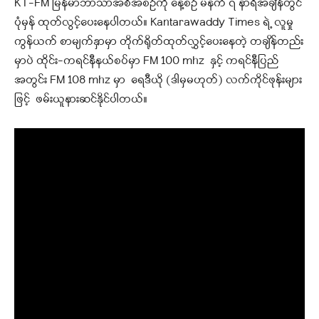
KT-FM မြန်မာဘာသာအစီအစဉ်ကို နေ့စဉ် မနက် ၇ နာရီအချိန်တွင်
ပုံမှန် ထုတ်လွင့်ပေးနေပါတယ်။ Kantarawaddy Times ရဲ့ လူမှု
ကွန်ယက် စာမျက်နှာမှာ တိုက်ရိုတ်ထုတ်လွှင့်ပေးနေတဲ့ တချိန်တည်း
မှာပဲ ထိုင်း-ကရင်နီနယ်စပ်မှာ FM 100 mhz နှင့် ကရင်နီပြည်
အတွင်း FM 108 mhz မှာ ရေဒီယို (ဒါမှမဟုတ်) လက်ကိုင်ဖုန်းများ
ဖြင့် ဖမ်းယူနားဆင်နိုင်ပါတယ်။