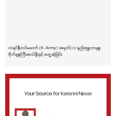
ကရင်နီတပ်မတော် (K-Army) အမှတ်(၁) နည်းဗျူဟာမှူး
ဗိုလ်မှူးကြီးအယ်မွီးနှင့် တွေ့ဆုံခြင်း