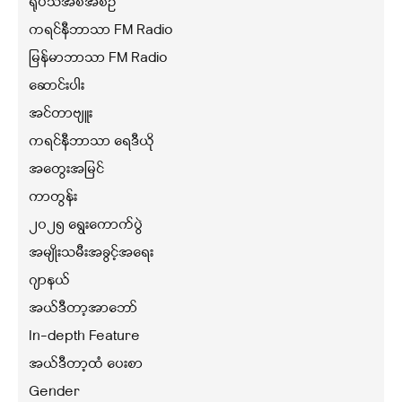
ရုပ်သံအစီအစဉ်
ကရင်နီဘာသာ FM Radio
မြန်မာဘာသာ FM Radio
ဆောင်းပါး
အင်တာဗျူး
ကရင်နီဘာသာ ရေဒီယို
အတွေးအမြင်
ကာတွန်း
၂၀၂၅ ရွေးကောက်ပွဲ
အမျိုးသမီးအခွင့်အရေး
ဂျာနယ်
အယ်ဒီတာ့အာဘော်
In-depth Feature
အယ်ဒီတာ့ထံ ပေးစာ
Gender