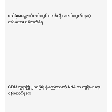
ဖယ်ခုံအရှေ့ဖက်ကမ်းတွင် ဒလန်လို့ သတင်းထွက်နေတဲ့
လင်မယား ပစ်သတ်ခံရ
CDM သူနာပြု ၂၀၀ဦးနဲ့ ဖွဲ့စည်းထားတဲ့ KNA က ကျန်းမာရေး
ဝန်ဆောင်မှုပေး