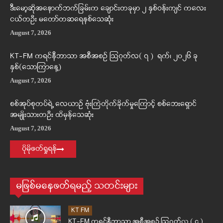
ဒီးမော့ဆိုအနောက်ဘက်ခြမ်းက ချောင်းတခုမှာ ၂ နှစ်ဝန်းကျင် ကလေး
ငယ်တဦး မတော်တဆရေနစ်သေဆုံး
August 7, 2026
KT-FM ကရင်နီဘာသာ အစီအစဉ် ဩဂုတ်လ( ၇ ) ရက်၊ ၂၀၂၆ ခု
နှစ်(သောကြာနေ့)
August 7, 2026
စစ်အုပ်စုတပ်ရဲ့ လေယာဉ် ဗုံးကြဲတိုက်ခိုက်မှုကြောင့် စစ်ဘေးရှောင်
အမျိုးသားတဦး ထိမှန်သေဆုံး
August 7, 2026
ပိုမိုဖတ်ရှုရန်
မဖြစ်မနေဖတ်ရမည့် သတင်းများ
KT FM
KT-FM ကရင်နီဘာသာ အစီအစဉ် ဩဂုတ်လ ( ၄ )