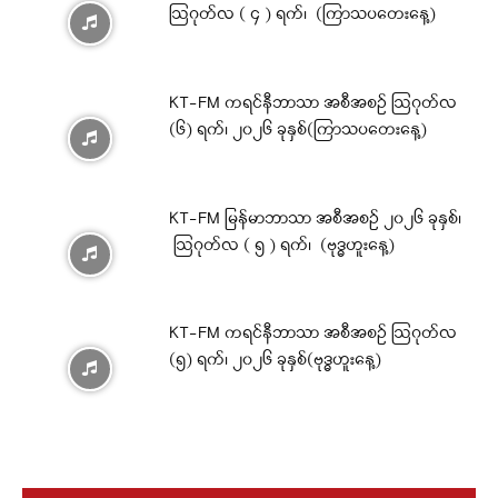
ဩဂုတ်လ ( ၄ ) ရက်၊ (ကြာသပတေးနေ့)
KT-FM ကရင်နီဘာသာ အစီအစဉ် ဩဂုတ်လ
(၆) ရက်၊ ၂၀၂၆ ခုနှစ်(ကြာသပတေးနေ့)
KT-FM မြန်မာဘာသာ အစီအစဉ် ၂၀၂၆ ခုနှစ်၊
ဩဂုတ်လ ( ၅ ) ရက်၊ (ဗုဒ္ဓဟူးနေ့)
KT-FM ကရင်နီဘာသာ အစီအစဉ် ဩဂုတ်လ
(၅) ရက်၊ ၂၀၂၆ ခုနှစ်(ဗုဒ္ဓဟူးနေ့)