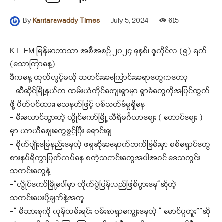
-
July 5, 2024
615
By
Kantarawaddy Times
KT-FM မြန်မာဘာသာ အစီအစဉ် ၂၀၂၄ ခုနှစ်၊ ဇူလိုင်လ (၅) ရက်
(‌‌သောကြာနေ့)
ဒီကနေ့ ထုတ်လွင့်မယ့် သတင်းအကြောင်းအရာတွေကတော့
– ဆီဆိုင်မြို့နယ်က ထမ်းယံတိုင်ကျေးရွာမှာ ရွာခံတွေကိုအပြင်ထွက်
ဖို့ ပိတ်ပင်ထား၊ သေနတ်ဖြင့် ပစ်သတ်ခံမှုရှိနေ
– မီးလောင်သွားတဲ့ လွိုင်ကော်မြို့ သီရိမင်္ဂလာစျေး ( တောင်စျေး )
မှာ ယာယီစျေးတွေဖွင့်ပြီး ရောင်းချ
– စိုက်ပျိုးမြေနည်းနေတဲ့ ဖရူဆိုအနောက်ဘက်ခြမ်းမှာ စစ်ရှောင်တွေ
စားနပ်ရိက္ခာပြတ်လပ်နေ စတဲ့သတင်းတွေအပါအဝင် ဒေသတွင်း
သတင်းတွေနဲ့
-“လွိုင်ကော်မြို့ပေါ်မှာ တိုက်ပွဲပြန်လည်ဖြစ်ပွားနေ“ဆိုတဲ့
သတင်းပေးပို့ချက်နဲ့အတူ
-“ မိသားစုကို ကုန်ထမ်းရင်း ဝမ်းစာရှာကျွေးနေတဲ့ “ မောင်ပူတူး””ဆို