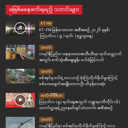
မဖြစ်မနေဖတ်ရမည့် သတင်းများ
KT FM
KT-FM မြန်မာဘာသာ အစီအစဉ် ၂၀၂၆ ခုနှစ်၊
ဩဂုတ်လ ( ၅ ) ရက်၊ (ဗုဒ္ဓဟူးနေ့)
သတင်း
ကရင်နီပြည်က နေရာဒေသအသီးသီးမှာ ရက်သတ္တပတ်
အတွင်း စက်သုံးဆီဈေးနှုန်း ထပ်မံမြင့်တက်
သတင်း
စစ်အုပ်စုတပ်ရဲ့ လေယာဉ် ဗုံးကြဲတိုက်ခိုက်မှုကြောင့်
စစ်ဘေးရှောင်အမျိုးသားတဦး ထိမှန်သေဆုံး
မာလ်တီမီဒီယာ
ဩဂုတ်လ (၅) ရက်နေ့အတွက် ကန္တာရဝတီတိုင်း (မ်)
သတင်းဌာနရဲ့ ညနေခင်းရုပ်သံသတင်း အစီအစဉ်
သတင်း
ကရင်နီပြည်မှာ စစ်အုပ်စုတိုက်ခိုက်မှုကြောင့် တလ