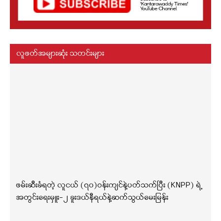
လူဖတ်အများဆုံး သတင်းများ
ဖမ်းဆီးခံရတဲ့ လူငယ် (၇၀)ဝန်းကျင်နဲ့ပတ်သက်ပြီး (KNPP) ရဲ့
အတွင်းရေးမှူး-၂ ခူးဒယ်နီရယ်နဲ့ဆက်သွယ်မေးမြန်း