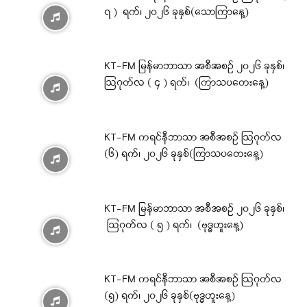
၇ ) ရက်၊ ၂၀၂၆ ခုနှစ်(သောကြာနေ့)
KT-FM မြန်မာဘာသာ အစီအစဉ် ၂၀၂၆ ခုနှစ်၊
ဩဂုတ်လ ( ၄ ) ရက်၊ (ကြာသပတေးနေ့)
KT-FM ကရင်နီဘာသာ အစီအစဉ် ဩဂုတ်လ
(၆) ရက်၊ ၂၀၂၆ ခုနှစ်(ကြာသပတေးနေ့)
KT-FM မြန်မာဘာသာ အစီအစဉ် ၂၀၂၆ ခုနှစ်၊
ဩဂုတ်လ ( ၅ ) ရက်၊ (ဗုဒ္ဓဟူးနေ့)
KT-FM ကရင်နီဘာသာ အစီအစဉ် ဩဂုတ်လ
(၅) ရက်၊ ၂၀၂၆ ခုနှစ်(ဗုဒ္ဓဟူးနေ့)