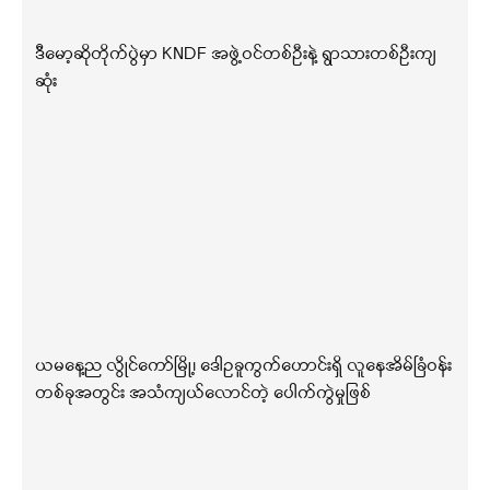
ဒီမော့ဆိုတိုက်ပွဲမှာ KNDF အဖွဲ့ဝင်တစ်ဦးနဲ့ ရွာသားတစ်ဦးကျ
ဆုံး
ယမနေ့ည လွိုင်ကော်မြို့၊ ဒေါဥခူကွက်ဟောင်းရှိ လူနေအိမ်ခြံဝန်း
တစ်ခုအတွင်း အသံကျယ်လောင်တဲ့ ပေါက်ကွဲမှုဖြစ်