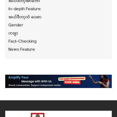
အယ်ဒီတာ့အာဘော်
In-depth Feature
အယ်ဒီတာ့ထံ ပေးစာ
Gender
ကဗျာ
Fact-Checking
News Feature