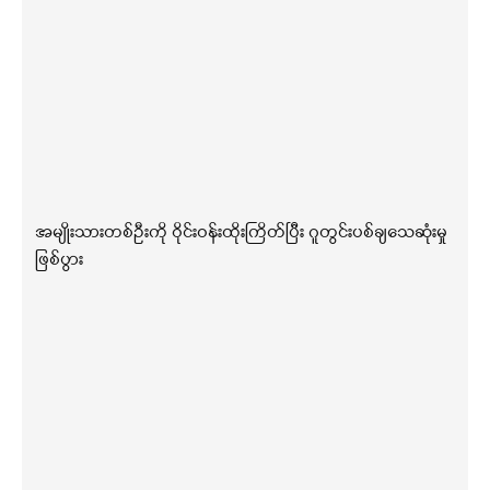
အမျိုးသားတစ်ဦးကို ဝိုင်းဝန်းထိုးကြိတ်ပြီး ဂူတွင်းပစ်ချသေဆုံးမှု
ဖြစ်ပွား