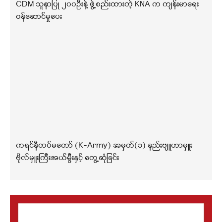
CDM သူနာပြု ၂၀၀ဦးနဲ့ ဖွဲ့စည်းထားတဲ့ KNA က ကျန်းမာရေး
ဝန်ဆောင်မှုပေး
ကရင်နီတပ်မတော် (K-Army) အမှတ်(၁) နည်းဗျူဟာမှူး
ဗိုလ်မှူးကြီးအယ်မွီးနှင့် တွေ့ဆုံခြင်း