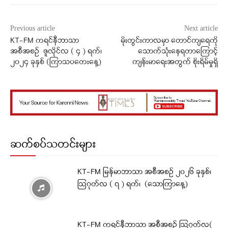
Previous article
Next article
KT-FM ကရင်နီဘာသာ
မိုးတွင်းကာလမှာ တောင်ကျရေကို
အစီအစဉ် ဇူလိုင်လ ( ၄ ) ရက်၊
သောက်သုံးနေရတာကြောင့်
၂၀၂၄ ခုနှစ် (ကြာသပတေးနေ့)
ကျန်းမာရေးအတွက် စိုးရိမ်မှုရှိ
ဆက်စပ်သတင်းများ
KT-FM မြန်မာဘာသာ အစီအစဉ် ၂၀၂၆ ခုနှစ်၊
ဩဂုတ်လ ( ၇ ) ရက်၊ (သောကြာနေ့)
KT-FM ကရင်နီဘာသာ အစီအစဉ် ဩဂုတ်လ(