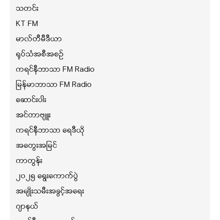
သတင်း
KT FM
မာလ်တီမီဒီယာ
ရုပ်သံအစီအစဉ်
ကရင်နီဘာသာ FM Radio
မြန်မာဘာသာ FM Radio
ဆောင်းပါး
အင်တာဗျူး
ကရင်နီဘာသာ ရေဒီယို
အတွေးအမြင်
ကာတွန်း
၂၀၂၅ ရွေးကောက်ပွဲ
အမျိုးသမီးအခွင့်အရေး
ဂျာနယ်