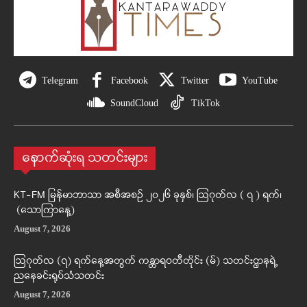
Telegram
Facebook
Twitter
YouTube
SoundCloud
TikTok
နောက်ဆုံးရ သတင်းများ
KT-FM မြန်မာဘာသာ အစီအစဉ် ၂၀၂၆ ခုနှစ်၊ ဩဂုတ်လ ( ၇ ) ရက်၊
(သောကြာနေ့)
August 7, 2026
ဩဂုတ်လ (၇) ရက်နေ့အတွက် ကန္တာရဝတီတိုင်း (မ်) သတင်းဌာနရဲ့
ညနေခင်းရုပ်သံသတင်း
August 7, 2026