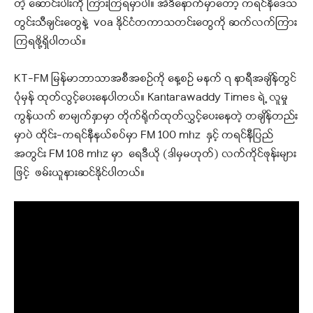
တဲ့ ဆောင်းပါးကို ကြားကြရမှာပါ။ အဲဒီနောက်မှာတော့ ကရင်နီဒေသ
တွင်းသီချင်းတွေနဲ့ voa နိုင်ငံတကာသတင်းတွေကို ဆက်လက်ကြား
ကြရဖို့ရှိပါတယ်။
KT-FM မြန်မာဘာသာအစီအစဉ်ကို နေ့စဉ် မနက် ၇ နာရီအချိန်တွင်
ပုံမှန် ထုတ်လွင့်ပေးနေပါတယ်။ Kantarawaddy Times ရဲ့ လူမှု
ကွန်ယက် စာမျက်နှာမှာ တိုက်ရိုက်ထုတ်လွှင့်ပေးနေတဲ့ တချိန်တည်း
မှာပဲ ထိုင်း-ကရင်နီနယ်စပ်မှာ FM 100 mhz နှင့် ကရင်နီပြည်
အတွင်း FM 108 mhz မှာ ရေဒီယို (ဒါမှမဟုတ်) လက်ကိုင်ဖုန်းများ
ဖြင့် ဖမ်းယူနားဆင်နိုင်ပါတယ်။