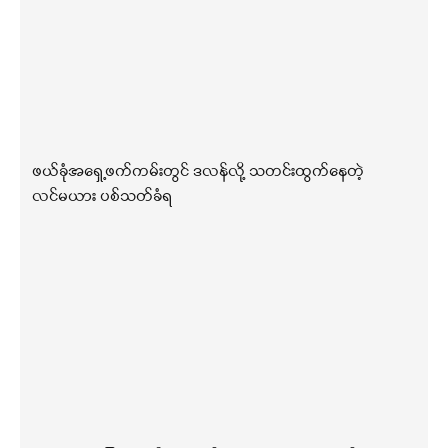
ဖယ်ခုံအရှေ့ဖက်ကမ်းတွင် ဒလန်လို့ သတင်းထွက်နေတဲ့
လင်မယား ပစ်သတ်ခံရ