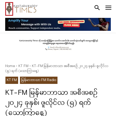
Home
KT FM
KT-FM မြန်မာဘာသာ အစီအစဉ် ၂၀၂၄ ခုနှစ်၊ ဇူလိုင်လ
(၅) ရက် (‌‌သောကြာနေ့)
KT FM
မြန်မာဘာသာ FM Radio
KT-FM မြန်မာဘာသာ အစီအစဉ်
၂၀၂၄ ခုနှစ်၊ ဇူလိုင်လ (၅) ရက်
(‌‌သောကြာနေ့)