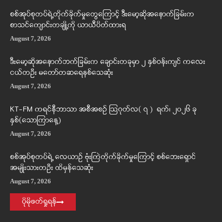
စစ်အုပ်စုတပ်ရဲ့တိုက်ခိုက်မှုတွေကြောင့် ဒီးမော့ဆိုအနောက်ခြမ်းက
စာသင်ကျောင်းတချို့ကို ယာယီပိတ်ထားရ
August 7, 2026
ဒီးမော့ဆိုအနောက်ဘက်ခြမ်းက ချောင်းတခုမှာ ၂ နှစ်ဝန်းကျင် ကလေး
ငယ်တဦး မတော်တဆရေနစ်သေဆုံး
August 7, 2026
KT-FM ကရင်နီဘာသာ အစီအစဉ် ဩဂုတ်လ( ၇ ) ရက်၊ ၂၀၂၆ ခု
နှစ်(သောကြာနေ့)
August 7, 2026
စစ်အုပ်စုတပ်ရဲ့ လေယာဉ် ဗုံးကြဲတိုက်ခိုက်မှုကြောင့် စစ်ဘေးရှောင်
အမျိုးသားတဦး ထိမှန်သေဆုံး
August 7, 2026
ပိုမိုဖတ်ရှုရန်