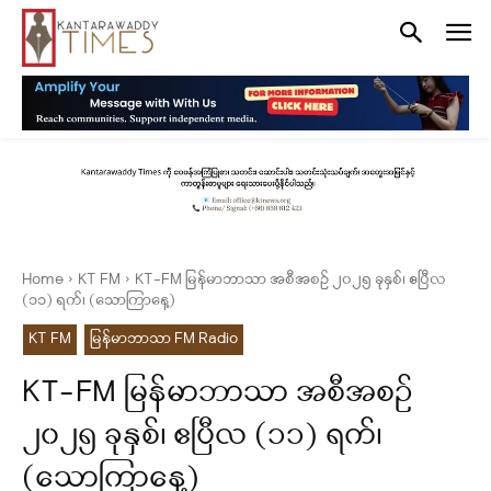
Home
KT FM
KT-FM မြန်မာဘာသာ အစီအစဉ် ၂၀၂၅ ခုနှစ်၊ ဧပြီလ
(၁၁) ရက်၊ (သောကြာနေ့)
KT FM
မြန်မာဘာသာ FM Radio
KT-FM မြန်မာဘာသာ အစီအစဉ်
၂၀၂၅ ခုနှစ်၊ ဧပြီလ (၁၁) ရက်၊
(သောကြာနေ့)