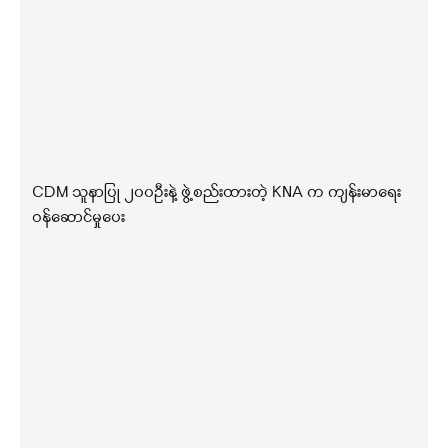
CDM သူနာပြု ၂၀၀ဦးနဲ့ ဖွဲ့စည်းထားတဲ့ KNA က ကျန်းမာရေး
ဝန်ဆောင်မှုပေး