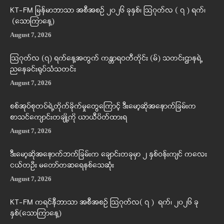
KT-FM မြန်မာဘာသာ အစီအစဉ် ၂၀၂၆ ခုနှစ်၊ ဩဂုတ်လ ( ၇ ) ရက်၊
(သောကြာနေ့)
August 7, 2026
ဩဂုတ်လ (၇) ရက်နေ့အတွက် ကန္တာရဝတီတိုင်း (မ်) သတင်းဌာနရဲ့
ညနေခင်းရုပ်သံသတင်း
August 7, 2026
စစ်အုပ်စုတပ်ရဲ့တိုက်ခိုက်မှုတွေကြောင့် ဒီးမော့ဆိုအနောက်ခြမ်းက
စာသင်ကျောင်းတချို့ကို ယာယီပိတ်ထားရ
August 7, 2026
ဒီးမော့ဆိုအနောက်ဘက်ခြမ်းက ချောင်းတခုမှာ ၂ နှစ်ဝန်းကျင် ကလေး
ငယ်တဦး မတော်တဆရေနစ်သေဆုံး
August 7, 2026
KT-FM ကရင်နီဘာသာ အစီအစဉ် ဩဂုတ်လ( ၇ ) ရက်၊ ၂၀၂၆ ခု
နှစ်(သောကြာနေ့)