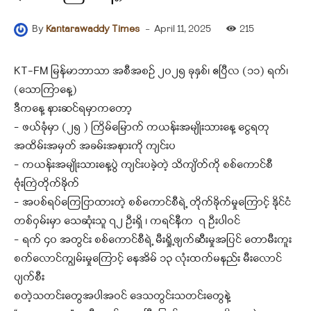
-
April 11, 2025
215
By
Kantarawaddy Times
KT-FM မြန်မာဘာသာ အစီအစဉ် ၂၀၂၅ ခုနှစ်၊ ဧပြီလ (၁၁) ရက်၊
(သောကြာနေ့)
ဒီကနေ့ နားဆင်ရမှာကတော့
– ဖယ်ခုံမှာ (၂၅ ) ကြိမ်မြောက် ကယန်းအမျိုးသားနေ့ ငွေရတု
အထိမ်းအမှတ် အခမ်းအနားကို ကျင်းပ
– ကယန်းအမျိုးသားနေ့ပွဲ ကျင်းပခဲ့တဲ့ သိကျိတ်ကို စစ်ကောင်စီ
ဗုံးကြဲတိုက်ခိုက်
– အပစ်ရပ်ကြေငြာထားတဲ့ စစ်ကောင်စီရဲ့ တိုက်ခိုက်မှုကြောင့် နိုင်ငံ
တစ်ဝှမ်းမှာ သေဆုံးသူ ၇၂ ဦးရှိ ၊ ကရင်နီက ၇ ဦးပါဝင်
– ရက် ၄၀ အတွင်း စစ်ကောင်စီရဲ့ မီးရှို့ဖျက်ဆီးမှုအပြင် တောမီးကူး
စက်လောင်ကျွမ်းမှုကြောင့် နေအိမ် ၁၃ လုံးထက်မနည်း မီးလောင်
ပျက်စီး
စတဲ့သတင်းတွေအပါအဝင် ဒေသတွင်းသတင်းတွေနဲ့