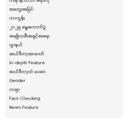
ကရင်နီဘာသာ ရေဒီယို
အတွေးအမြင်
ကာတွန်း
၂၀၂၅ ရွေးကောက်ပွဲ
အမျိုးသမီးအခွင့်အရေး
ဂျာနယ်
အယ်ဒီတာ့အာဘော်
In-depth Feature
အယ်ဒီတာ့ထံ ပေးစာ
Gender
ကဗျာ
Fact-Checking
News Feature