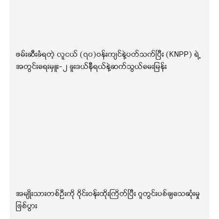
ဖမ်းဆီးခံရတဲ့ လူငယ် (၇၀)ဝန်းကျင်နဲ့ပတ်သက်ပြီး (KNPP) ရဲ့
အတွင်းရေးမှူး-၂ ခူးဒယ်နီရယ်နဲ့ဆက်သွယ်မေးမြန်း
အမျိုးသားတစ်ဦးကို ဝိုင်းဝန်းထိုးကြိတ်ပြီး ဂူတွင်းပစ်ချသေဆုံးမှု
ဖြစ်ပွား