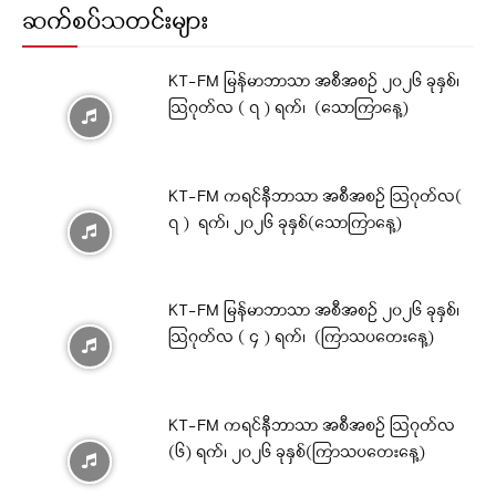
ဆက်စပ်သတင်းများ
KT-FM မြန်မာဘာသာ အစီအစဉ် ၂၀၂၆ ခုနှစ်၊
ဩဂုတ်လ ( ၇ ) ရက်၊ (သောကြာနေ့)
KT-FM ကရင်နီဘာသာ အစီအစဉ် ဩဂုတ်လ(
၇ ) ရက်၊ ၂၀၂၆ ခုနှစ်(သောကြာနေ့)
KT-FM မြန်မာဘာသာ အစီအစဉ် ၂၀၂၆ ခုနှစ်၊
ဩဂုတ်လ ( ၄ ) ရက်၊ (ကြာသပတေးနေ့)
KT-FM ကရင်နီဘာသာ အစီအစဉ် ဩဂုတ်လ
(၆) ရက်၊ ၂၀၂၆ ခုနှစ်(ကြာသပတေးနေ့)