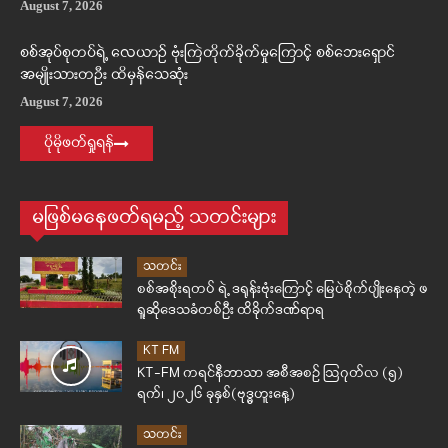
August 7, 2026
စစ်အုပ်စုတပ်ရဲ့ လေယာဉ် ဗုံးကြဲတိုက်ခိုက်မှုကြောင့် စစ်ဘေးရှောင်
အမျိုးသားတဦး ထိမှန်သေဆုံး
August 7, 2026
ပိုမိုဖတ်ရှုရန်
မဖြစ်မနေဖတ်ရမည့် သတင်းများ
သတင်း
စစ်အစိုးရတပ် ရဲ့ ဒရုန်းဗုံးကြောင့် မြေပဲစိုက်ပျိုးနေတဲ့ ဖ
ရူဆိုဒေသခံတစ်ဦး ထိခိုက်ဒဏ်ရာရ
KT FM
KT-FM ကရင်နီဘာသာ အစီအစဉ် ဩဂုတ်လ (၅)
ရက်၊ ၂၀၂၆ ခုနှစ်(ဗုဒ္ဓဟူးနေ့)
သတင်း