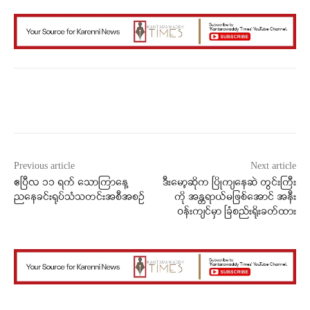
Facebook
X
WhatsApp
Previous article
Next article
ဧပြီလ ၁၁ ရက် သောကြာနေ့
ဒီးမော့ဆိုက ပြိုကျနေဆဲ တွင်းကြီး
ညနေခင်းရုပ်သံသတင်းအစီအစဉ်
ကို အန္တရာယ်မဖြစ်အောင် အနီး
ဝန်းကျင်မှာ ခြံစည်းရိုးခတ်ထား