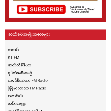
ဆက်စပ်အမျိုးအစားများ
သတင်း
KT FM
မာလ်တီမီဒီယာ
ရုပ်သံအစီအစဉ်
ကရင်နီဘာသာ FM Radio
မြန်မာဘာသာ FM Radio
ဆောင်းပါး
အင်တာဗျူး