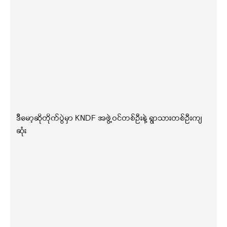
ဒီမော့ဆိုတိုက်ပွဲမှာ KNDF အဖွဲ့ဝင်တစ်ဦးနဲ့ ရွာသားတစ်ဦးကျ
ဆုံး