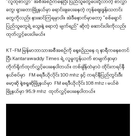
“လူထုစာလွှာ” အစီအစဉ်ကနေပြီး ပြည်သူတွေပေးပို့လာတဲ့ စာလွှာ
တွေ၊ ရှားတောမြို့နယ်မှာ ရောင်းချပေးနေတဲ့ ကုန်ဈေးနှုန်းသတင်း
တွေကိုလည်း နားဆင်ကြရမှာပါ။ အဲဒီနောက်မှာတော့ “စစ်ရှောင်
ပြည်သူတွေရဲ့ သွေးနဲ့ ရောတဲ့ မျက်ရည်” ဆိုတဲ့ ဆောင်းပါးကိုလည်း
ထုတ်လွှင့်ပေးပါမယ်။
KT-FM မြန်မာဘာသာအစီအစဉ်ကို နေ့စဉ်ညနေ ၇ နာရီကနေစတင်
ပြီး Kantarawaddy Times ရဲ့ လူမှုကွန်ယက် စာမျက်နှာမှာ
တိုက်ရိုက်ထုတ်လွှင့်ပေးနေပါတယ်။ တစ်ချိန်ထဲမှာပဲ ထိုင်းကရင်နီ
နယ်စပ်မှာ FM ရေဒီယိုလိုင်း 100 mhz နှင့် ကရင်နီပြည်တွင်းဒီး
မော့ဆို နဲ့ဖရူဆိုမြို့နယ်မှာ FM ရေဒီယိုလိုင်း 108 mhz ၊ မယ်စဲ
မြို့နယ်မှာ 95.9 mhz ထုတ်လွှင့်ပေးနေပါတယ်။