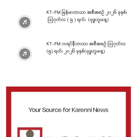
KT-FM မြန်မာဘာသာ အစီအစဉ် ၂၀၂၆ ခုနှစ်၊
ဩဂုတ်လ ( ၅ ) ရက်၊ (ဗုဒ္ဓဟူးနေ့)
KT-FM ကရင်နီဘာသာ အစီအစဉ် ဩဂုတ်လ
(၅) ရက်၊ ၂၀၂၆ ခုနှစ်(ဗုဒ္ဓဟူးနေ့)