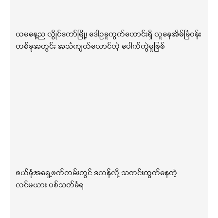
ယမနေ့ည လွိုင်ကော်မြို့၊ ဒေါဥခူကွက်ဟောင်းရှိ လူနေအိမ်ခြံဝန်း
တစ်ခုအတွင်း အသံကျယ်လောင်တဲ့ ပေါက်ကွဲမှုဖြစ်
ဖယ်ခုံအရှေ့ဖက်ကမ်းတွင် ဒလန်လို့ သတင်းထွက်နေတဲ့
လင်မယား ပစ်သတ်ခံရ