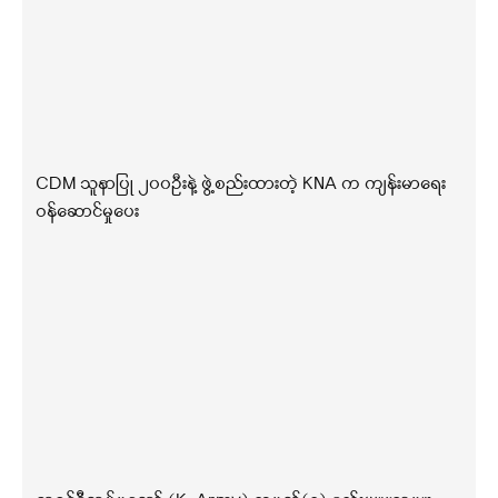
CDM သူနာပြု ၂၀၀ဦးနဲ့ ဖွဲ့စည်းထားတဲ့ KNA က ကျန်းမာရေး
ဝန်ဆောင်မှုပေး