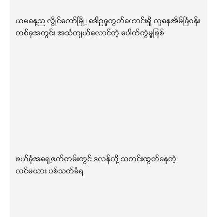
ယမနေ့ည လွိုင်ကော်မြို့၊ ဒေါဥခူကွက်ဟောင်းရှိ လူနေအိမ်ခြံဝန်း
တစ်ခုအတွင်း အသံကျယ်လောင်တဲ့ ပေါက်ကွဲမှုဖြစ်
ဖယ်ခုံအရှေ့ဖက်ကမ်းတွင် ဒလန်လို့ သတင်းထွက်နေတဲ့
လင်မယား ပစ်သတ်ခံရ