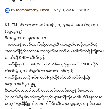
-
May 14, 2025
105
By
Kantarawaddy Times
KT-FM မြန်မာဘာသာ အစီအစဉ် ၂၀၂၅ ခုနှစ်၊ မေလ (၁၄) ရက်၊
(ဗုဒ္ဓဟူးနေ့)
ဒီကနေ့ နားဆင်ရမှာကတော့
– ကလေးနဲ့ အရပ်သားပြည်သူတွေကို ကာကွယ်စောင့်ရှောက်တဲ့
အနာဂတ်ပြည်ထောင်စု ကာကွယ်ရေးတပ် ပေါ်ပေါက်လာဖို့ ကြိုးပမ်း
ရမယ်လို့ KNDF တိုက်တွန်း
– မော်ချီးမှာ Starlink Wifi စက်သိမ်းဆည်းမှုအပေါ် KNDF လိုဂို
တံဆိပ်နဲ့ ထုတ်ပြန်ချက်ဟာ အတုသာဖြစ်ဟုဆို
– မော်ချီးဒေသကို စစ်ကောင်စီ ၅ကြိမ်မြောက် ထပ်မံဗုံးကြဲ၊
အရပ်သားထိခိုက်မှုရှိ
ဒီသတင်းတွေအပါအဝင် ဒေသတွင်းသတင်းတွေနဲ့ မိုးလေဝသ
ကြိုတင်ခန့်မှန်းချက်တွေကိုလည်း နားဆင်ကြရမှာပါ။ အဲဒီနောက်မှာ
တော့ “ဖရူဆိုမြို့နယ်အနောက်ခြမ်း ဟိုယာကျေးရွာမှာ ရောင်းချပေး