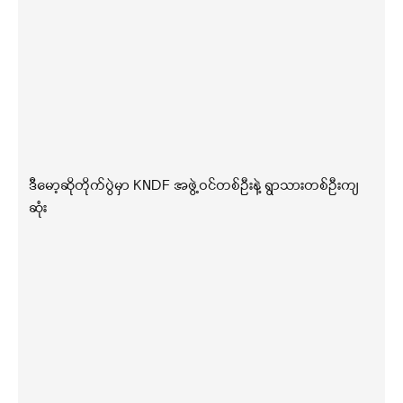
ဒီမော့ဆိုတိုက်ပွဲမှာ KNDF အဖွဲ့ဝင်တစ်ဦးနဲ့ ရွာသားတစ်ဦးကျ
ဆုံး