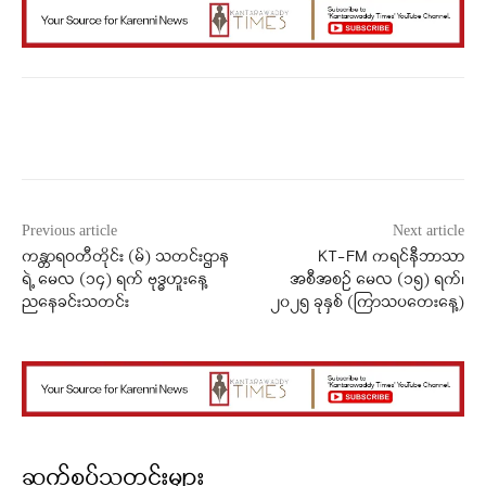
Facebook
X
WhatsApp
Previous article
Next article
ကန္တာရဝတီတိုင်း (မ်) သတင်းဌာန
KT-FM ကရင်နီဘာသာ
ရဲ့ မေလ (၁၄) ရက် ဗုဒ္ဓဟူးနေ့
အစီအစဉ် မေလ (၁၅) ရက်၊
ညနေခင်းသတင်း
၂၀၂၅ ခုနှစ် (ကြာသပတေးနေ့)
ဆက်စပ်သတင်းများ