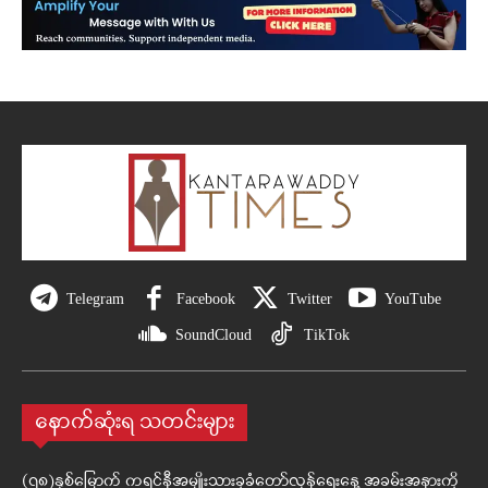
Telegram
Facebook
Twitter
YouTube
SoundCloud
TikTok
နောက်ဆုံးရ သတင်းများ
(၇၈)နှစ်မြောက် ကရင်နီအမျိုးသားခုခံတော်လှန်ရေးနေ့ အခမ်းအနားကို