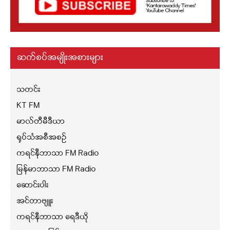
ဆက်စပ်အမျိုးအစားများ
သတင်း
KT FM
မာလ်တီမီဒီယာ
ရုပ်သံအစီအစဉ်
ကရင်နီဘာသာ FM Radio
မြန်မာဘာသာ FM Radio
ဆောင်းပါး
အင်တာဗျူး
ကရင်နီဘာသာ ရေဒီယို