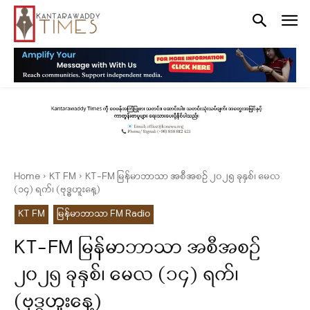
Home
KT FM
KT-FM မြန်မာဘာသာ အစီအစဉ် ၂၀၂၅ ခုနှစ်၊ မေလ
(၁၄) ရက်၊ (ဗုဒ္ဓဟူးနေ့)
KT FM
မြန်မာဘာသာ FM Radio
KT-FM မြန်မာဘာသာ အစီအစဉ်
၂၀၂၅ ခုနှစ်၊ မေလ (၁၄) ရက်၊
(ဗုဒ္ဓဟူးနေ့)