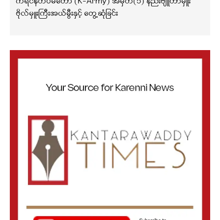
ကရင်နီတပ်မတော် (K-Army) အမှတ်(၁) နည်းဗျူဟာမှူး
ဗိုလ်မှူးကြီးအယ်မွီးနှင့် တွေ့ဆုံခြင်း