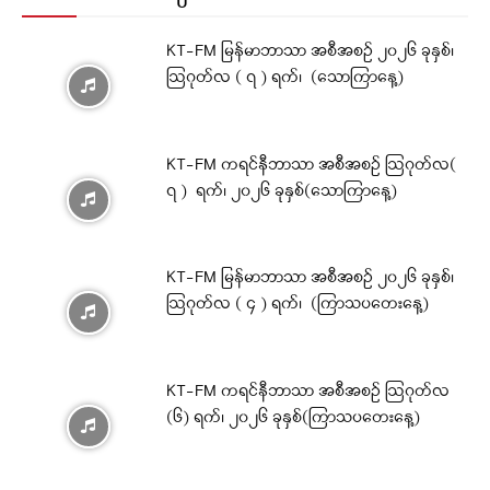
KT-FM မြန်မာဘာသာ အစီအစဉ် ၂၀၂၆ ခုနှစ်၊
ဩဂုတ်လ ( ၇ ) ရက်၊ (သောကြာနေ့)
KT-FM ကရင်နီဘာသာ အစီအစဉ် ဩဂုတ်လ(
၇ ) ရက်၊ ၂၀၂၆ ခုနှစ်(သောကြာနေ့)
KT-FM မြန်မာဘာသာ အစီအစဉ် ၂၀၂၆ ခုနှစ်၊
ဩဂုတ်လ ( ၄ ) ရက်၊ (ကြာသပတေးနေ့)
KT-FM ကရင်နီဘာသာ အစီအစဉ် ဩဂုတ်လ
(၆) ရက်၊ ၂၀၂၆ ခုနှစ်(ကြာသပတေးနေ့)