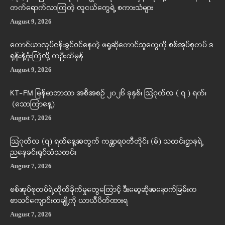
တက်ရောက်လာကြတဲ့ လူငယ်တွေရဲ့ စကားသံများ
August 9, 2026
တောင်ယာလုပ်ငန်းခွင်ဝင်နေတဲ့ ဖရူဆိုတောင်သူတွေကို စစ်အုပ်စုတပ် ဒ
ရုန်းနဲ့ဗုံးကြဲလို့ တဦးထိမှန်
August 9, 2026
KT-FM မြန်မာဘာသာ အစီအစဉ် ၂၀၂၆ ခုနှစ်၊ ဩဂုတ်လ ( ၇ ) ရက်၊
(သောကြာနေ့)
August 7, 2026
ဩဂုတ်လ (၇) ရက်နေ့အတွက် ကန္တာရဝတီတိုင်း (မ်) သတင်းဌာနရဲ့
ညနေခင်းရုပ်သံသတင်း
August 7, 2026
စစ်အုပ်စုတပ်ရဲ့တိုက်ခိုက်မှုတွေကြောင့် ဒီးမော့ဆိုအနောက်ခြမ်းက
စာသင်ကျောင်းတချို့ကို ယာယီပိတ်ထားရ
August 7, 2026