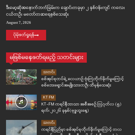
ဒီးမော့ဆိုအနောက်ဘက်ခြမ်းက ချောင်းတခုမှာ ၂ နှစ်ဝန်းကျင် ကလေး
ငယ်တဦး မတော်တဆရေနစ်သေဆုံး
August 7, 2026
ပိုမိုဖတ်ရှုရန်
မဖြစ်မနေဖတ်ရမည့် သတင်းများ
သတင်း
စစ်အုပ်စုတပ်ရဲ့ လေယာဉ် ဗုံးကြဲတိုက်ခိုက်မှုကြောင့်
စစ်ဘေးရှောင်အမျိုးသားတဦး ထိမှန်သေဆုံး
KT FM
KT-FM ကရင်နီဘာသာ အစီအစဉ် ဩဂုတ်လ (၅)
ရက်၊ ၂၀၂၆ ခုနှစ်(ဗုဒ္ဓဟူးနေ့)
သတင်း
ကရင်နီပြည်မှာ စစ်အုပ်စုတိုက်ခိုက်မှုကြောင့် တလ