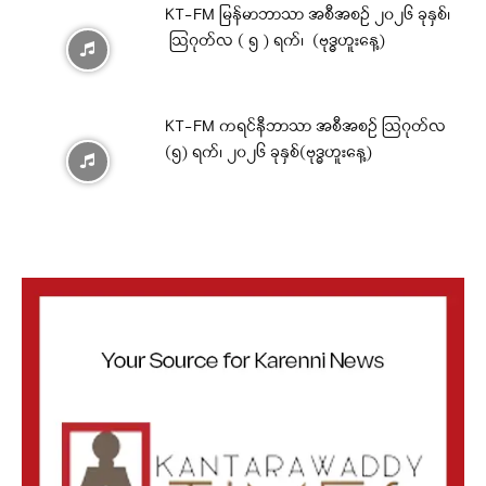
KT-FM မြန်မာဘာသာ အစီအစဉ် ၂၀၂၆ ခုနှစ်၊
ဩဂုတ်လ ( ၅ ) ရက်၊ (ဗုဒ္ဓဟူးနေ့)
KT-FM ကရင်နီဘာသာ အစီအစဉ် ဩဂုတ်လ
(၅) ရက်၊ ၂၀၂၆ ခုနှစ်(ဗုဒ္ဓဟူးနေ့)