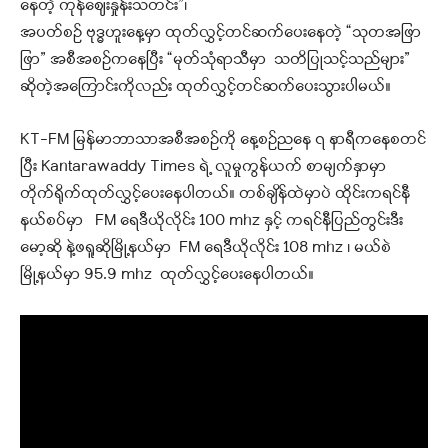
နေတဲ့ ကုန်ဈေးနှုန်းသတင်း”၊
အပတ်စဉ် ဗုဒ္ဓဟူးနေ့မှာ ထုတ်လွှင့်တင်ဆက်ပေးနေတဲ့ “သုတအဖြာ
ဖြာ” အစီအစဉ်ကနေပြီး “မုတ်သုံရာသီမှာ သတိပြုသင့်သည်များ”
ဆိုတဲ့အကြောင်းကိုလည်း ထုတ်လွှင့်တင်ဆက်ပေးသွားပါမယ်။
KT-FM မြန်မာဘာသာအစီအစဉ်ကို နေ့စဉ်ညနေ ၇ နာရီကနေစတင်
ပြီး Kantarawaddy Times ရဲ့ လူမှုကွန်ယက် စာမျက်နှာမှာ
တိုက်ရိုက်ထုတ်လွှင့်ပေးနေပါတယ်။ တစ်ချိန်ထဲမှာပဲ ထိုင်းကရင်နီ
နယ်စပ်မှာ FM ရေဒီယိုလိုင်း 100 mhz နှင့် ကရင်နီပြည်တွင်းဒီး
မော့ဆို နဲ့ဖရူဆိုမြို့နယ်မှာ FM ရေဒီယိုလိုင်း 108 mhz ၊ မယ်စဲ
မြို့နယ်မှာ 95.9 mhz ထုတ်လွှင့်ပေးနေပါတယ်။