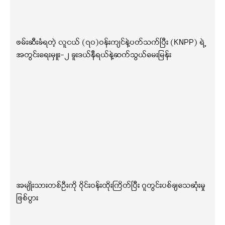
ဖမ်းဆီးခံရတဲ့ လူငယ် (၇၀)ဝန်းကျင်နဲ့ပတ်သက်ပြီး (KNPP) ရဲ့
အတွင်းရေးမှူး-၂ ခူးဒယ်နီရယ်နဲ့ဆက်သွယ်မေးမြန်း
အမျိုးသားတစ်ဦးကို ဝိုင်းဝန်းထိုးကြိတ်ပြီး ဂူတွင်းပစ်ချသေဆုံးမှု
ဖြစ်ပွား