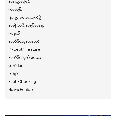
အတွေးအမြင်
ကာတွန်း
၂၀၂၅ ရွေးကောက်ပွဲ
အမျိုးသမီးအခွင့်အရေး
ဂျာနယ်
အယ်ဒီတာ့အာဘော်
In-depth Feature
အယ်ဒီတာ့ထံ ပေးစာ
Gender
ကဗျာ
Fact-Checking
News Feature