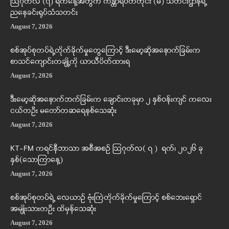
ဩဂုတ်လ (၇) ရက်နေ့အတွက် ကန္တာရဝတီတိုင်း (မ်) သတင်းဌာနရဲ့
ညနေခင်းရုပ်သံသတင်း
August 7, 2026
စစ်အုပ်စုတပ်ရဲ့တိုက်ခိုက်မှုတွေကြောင့် ဒီးမော့ဆိုအနောက်ခြမ်းက
စာသင်ကျောင်းတချို့ကို ယာယီပိတ်ထားရ
August 7, 2026
ဒီးမော့ဆိုအနောက်ဘက်ခြမ်းက ချောင်းတခုမှာ ၂ နှစ်ဝန်းကျင် ကလေး
ငယ်တဦး မတော်တဆရေနစ်သေဆုံး
August 7, 2026
KT-FM ကရင်နီဘာသာ အစီအစဉ် ဩဂုတ်လ( ၇ ) ရက်၊ ၂၀၂၆ ခု
နှစ်(သောကြာနေ့)
August 7, 2026
စစ်အုပ်စုတပ်ရဲ့ လေယာဉ် ဗုံးကြဲတိုက်ခိုက်မှုကြောင့် စစ်ဘေးရှောင်
အမျိုးသားတဦး ထိမှန်သေဆုံး
August 7, 2026