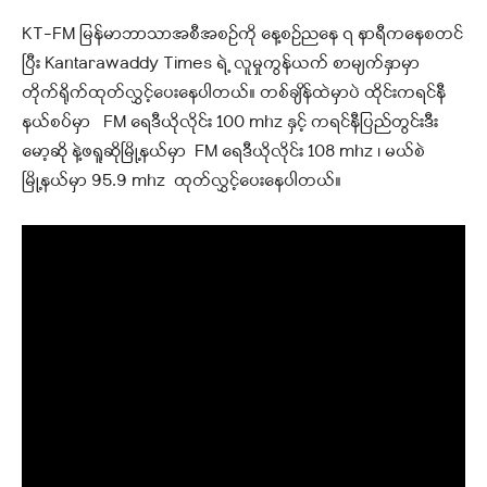
KT-FM မြန်မာဘာသာအစီအစဉ်ကို နေ့စဉ်ညနေ ၇ နာရီကနေစတင်
ပြီး Kantarawaddy Times ရဲ့ လူမှုကွန်ယက် စာမျက်နှာမှာ
တိုက်ရိုက်ထုတ်လွှင့်ပေးနေပါတယ်။ တစ်ချိန်ထဲမှာပဲ ထိုင်းကရင်နီ
နယ်စပ်မှာ FM ရေဒီယိုလိုင်း 100 mhz နှင့် ကရင်နီပြည်တွင်းဒီး
မော့ဆို နဲ့ဖရူဆိုမြို့နယ်မှာ FM ရေဒီယိုလိုင်း 108 mhz ၊ မယ်စဲ
မြို့နယ်မှာ 95.9 mhz ထုတ်လွှင့်ပေးနေပါတယ်။