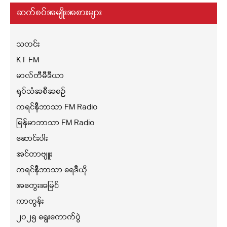
ဆက်စပ်အမျိုးအစားများ
သတင်း
KT FM
မာလ်တီမီဒီယာ
ရုပ်သံအစီအစဉ်
ကရင်နီဘာသာ FM Radio
မြန်မာဘာသာ FM Radio
ဆောင်းပါး
အင်တာဗျူး
ကရင်နီဘာသာ ရေဒီယို
အတွေးအမြင်
ကာတွန်း
၂၀၂၅ ရွေးကောက်ပွဲ