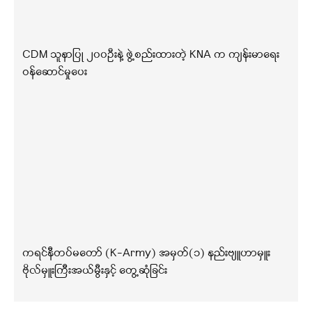
CDM သူနာပြု ၂၀၀ဦးနဲ့ ဖွဲ့စည်းထားတဲ့ KNA က ကျန်းမာရေး
ဝန်ဆောင်မှုပေး
ကရင်နီတပ်မတော် (K-Army) အမှတ်(၁) နည်းဗျူဟာမှူး
ဗိုလ်မှူးကြီးအယ်မွီးနှင့် တွေ့ဆုံခြင်း