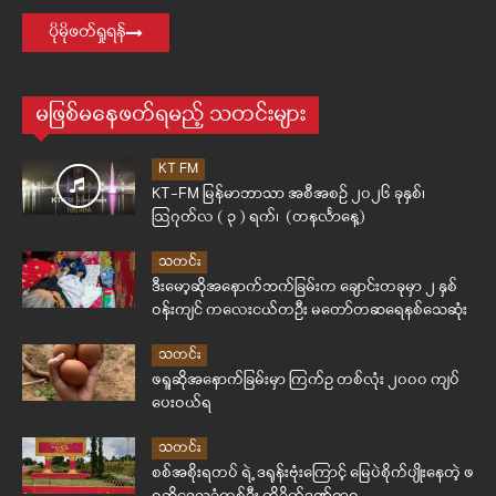
ပိုမိုဖတ်ရှုရန်
မဖြစ်မနေဖတ်ရမည့် သတင်းများ
KT FM
KT-FM မြန်မာဘာသာ အစီအစဉ် ၂၀၂၆ ခုနှစ်၊
ဩဂုတ်လ ( ၃ ) ရက်၊ (တနင်္လာနေ့)
သတင်း
ဒီးမော့ဆိုအနောက်ဘက်ခြမ်းက ချောင်းတခုမှာ ၂ နှစ်
ဝန်းကျင် ကလေးငယ်တဦး မတော်တဆရေနစ်သေဆုံး
သတင်း
ဖရူဆိုအနောက်ခြမ်းမှာ ကြက်ဥ တစ်လုံး ၂၀၀၀ ကျပ်
ပေးဝယ်ရ
သတင်း
စစ်အစိုးရတပ် ရဲ့ ဒရုန်းဗုံးကြောင့် မြေပဲစိုက်ပျိုးနေတဲ့ ဖ