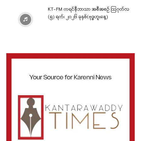
KT-FM ကရင်နီဘာသာ အစီအစဉ် ဩဂုတ်လ
(၅) ရက်၊ ၂၀၂၆ ခုနှစ်(ဗုဒ္ဓဟူးနေ့)