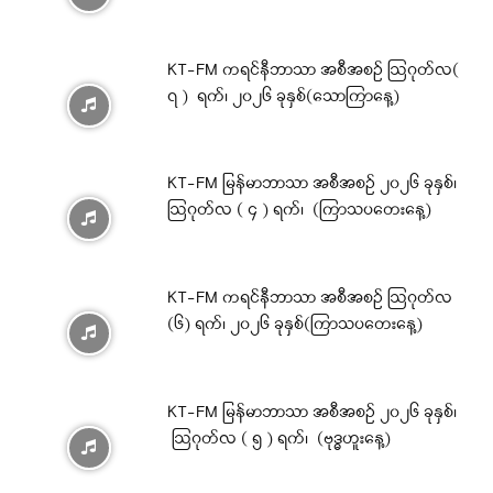
KT-FM ကရင်နီဘာသာ အစီအစဉ် ဩဂုတ်လ(
၇ ) ရက်၊ ၂၀၂၆ ခုနှစ်(သောကြာနေ့)
KT-FM မြန်မာဘာသာ အစီအစဉ် ၂၀၂၆ ခုနှစ်၊
ဩဂုတ်လ ( ၄ ) ရက်၊ (ကြာသပတေးနေ့)
KT-FM ကရင်နီဘာသာ အစီအစဉ် ဩဂုတ်လ
(၆) ရက်၊ ၂၀၂၆ ခုနှစ်(ကြာသပတေးနေ့)
KT-FM မြန်မာဘာသာ အစီအစဉ် ၂၀၂၆ ခုနှစ်၊
ဩဂုတ်လ ( ၅ ) ရက်၊ (ဗုဒ္ဓဟူးနေ့)