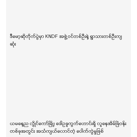
ဒီမော့ဆိုတိုက်ပွဲမှာ KNDF အဖွဲ့ဝင်တစ်ဦးနဲ့ ရွာသားတစ်ဦးကျ
ဆုံး
ယမနေ့ည လွိုင်ကော်မြို့၊ ဒေါဥခူကွက်ဟောင်းရှိ လူနေအိမ်ခြံဝန်း
တစ်ခုအတွင်း အသံကျယ်လောင်တဲ့ ပေါက်ကွဲမှုဖြစ်