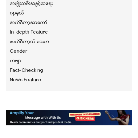
အမျိုးသမီးအခွင့်အရေး
ဂျာနယ်
အယ်ဒီတာ့အာဘော်
In-depth Feature
အယ်ဒီတာ့ထံ ပေးစာ
Gender
ကဗျာ
Fact-Checking
News Feature