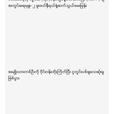
အတွင်းရေးမှူး-၂ ခူးဒယ်နီရယ်နဲ့ဆက်သွယ်မေးမြန်း
အမျိုးသားတစ်ဦးကို ဝိုင်းဝန်းထိုးကြိတ်ပြီး ဂူတွင်းပစ်ချသေဆုံးမှု
ဖြစ်ပွား