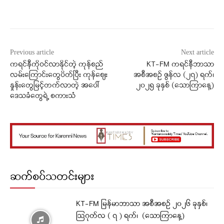
Facebook
X
WhatsApp
Previous article
Next article
ကရင်နီကိုဝင်လာနိုင်တဲ့ ကုန်စည်
KT-FM ကရင်နီဘာသာ
လမ်းကြောင်းတွေပိတ်ပြီး ကုန်စျေး
အစီအစဉ် ဇွန်လ (၂၇) ရက်၊
နှုန်းတွေမြင့်တက်လာတဲ့ အပေါ်
၂၀၂၅ ခုနှစ် (သောကြာနေ့)
ဒေသခံတွေရဲ့ စကားသံ
ဆက်စပ်သတင်းများ
KT-FM မြန်မာဘာသာ အစီအစဉ် ၂၀၂၆ ခုနှစ်၊
ဩဂုတ်လ ( ၇ ) ရက်၊ (သောကြာနေ့)