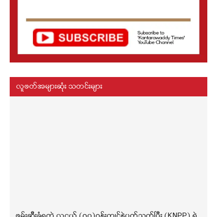
လူဖတ်အများဆုံး သတင်းများ
ဖမ်းဆီးခံရတဲ့ လူငယ် (၇၀)ဝန်းကျင်နဲ့ပတ်သက်ပြီး (KNPP) ရဲ့