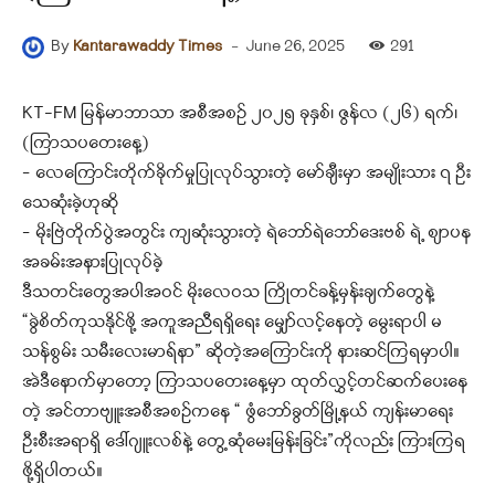
-
June 26, 2025
291
By
Kantarawaddy Times
KT-FM မြန်မာဘာသာ အစီအစဉ် ၂၀၂၅ ခုနှစ်၊ ဇွန်လ (၂၆) ရက်၊
(ကြာသပတေးနေ့)
– လေကြောင်းတိုက်ခိုက်မှုပြုလုပ်သွားတဲ့ မော်ချီးမှာ အမျိုးသား ၇ ဦး
သေဆုံးခဲ့ဟုဆို
– မိုးဗြဲတိုက်ပွဲအတွင်း ကျဆုံးသွားတဲ့ ရဲဘော်ရဲဘော်ဒေးဗစ် ရဲ့ စျာပန
အခမ်းအနားပြုလုပ်ခဲ့
ဒီသတင်းတွေအပါအဝင် မိုးလေဝသ ကြိုတင်ခန့်မှန်းချက်တွေနဲ့
“ခွဲစိတ်ကုသနိုင်ဖို့ အကူအညီရရှိရေး မျှော်လင့်နေတဲ့ မွေးရာပါ မ
သန်စွမ်း သမီးလေးမာရ်နာ” ဆိုတဲ့အကြောင်းကို နားဆင်ကြရမှာပါ။
အဲဒီနောက်မှာတော့ ကြာသပတေးနေ့မှာ ထုတ်လွှင့်တင်ဆက်ပေးနေ
တဲ့ အင်တာဗျူးအစီအစဉ်ကနေ “ ဖွံဘော်ခွတ်မြို့နယ် ကျန်းမာရေး
ဦးစီးအရာရှိ ဒေါ်ဂျူးလစ်နဲ့ တွေ့ဆုံမေးမြန်းခြင်း”ကိုလည်း ကြားကြရ
ဖို့ရှိပါတယ်။