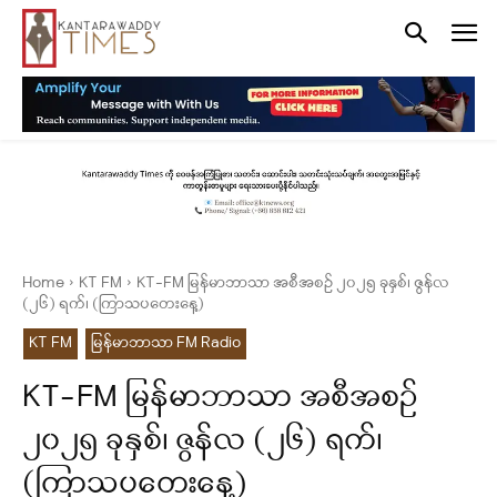
Home
KT FM
KT-FM မြန်မာဘာသာ အစီအစဉ် ၂၀၂၅ ခုနှစ်၊ ဇွန်လ
(၂၆) ရက်၊ (ကြာသပတေးနေ့)
KT FM
မြန်မာဘာသာ FM Radio
KT-FM မြန်မာဘာသာ အစီအစဉ်
၂၀၂၅ ခုနှစ်၊ ဇွန်လ (၂၆) ရက်၊
(ကြာသပတေးနေ့)