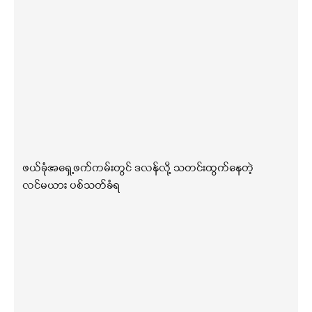
ဖယ်ခုံအရှေ့ဖက်ကမ်းတွင် ဒလန်လို့ သတင်းထွက်နေတဲ့
လင်မယား ပစ်သတ်ခံရ