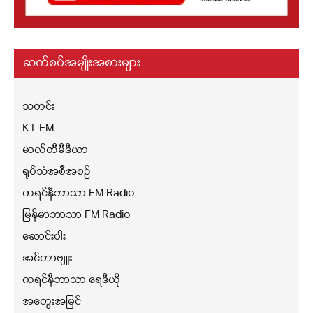
ဆက်စပ်အမျိုးအစားများ
သတင်း
KT FM
မာလ်တီမီဒီယာ
ရုပ်သံအစီအစဉ်
ကရင်နီဘာသာ FM Radio
မြန်မာဘာသာ FM Radio
ဆောင်းပါး
အင်တာဗျူး
ကရင်နီဘာသာ ရေဒီယို
အတွေးအမြင်