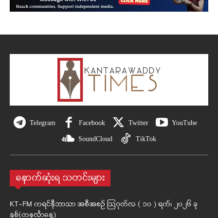
Telegram
Facebook
Twitter
YouTube
SoundCloud
TikTok
နောက်ဆုံးရ သတင်းများ
KT-FM ကရင်နီဘာသာ အစီအစဉ် ဩဂုတ်လ ( ၁၀ ) ရက်၊ ၂၀၂၆ ခု
နှစ်(တနင်္လာနေ့)