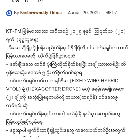
-
August 20, 2025
57
By
Kantarawaddy Times
KT-FM မြန်မာဘာသာ အစီအစဉ် ၂၀၂၅ ခုနှစ်၊ ဩဂုတ်လ (၂၀)
ရက်၊ (ဗုဒ္ဓဟူးနေ့)
–ဒီးမော့ဆိုမြို့ကို ပြန်လည်ထိန်းချုပ်နိုင်ပြီလို့ စစ်ကော်မရှင်က ထုတ်
ပြန်ထားပေမယ့် တိုက်ပွဲဖြစ်ပွားနေဆဲ
– မော်ချီးဒေသ ထပ်မံ ဗုံးကြဲတိုက်ခိုက်ခံရပြီး အမျိုးသားတစ်ဦး ထိ
မှန်သေဆုံး၊ ဒေသခံ ၅ ဦး ထိခိုက်ဒဏ်ရာရ
– စစ်ကော်မရှင်တပ်က ကရင်နီမှာ (FIXED WING HYBRID
VTOL) နဲ့ (HEXACOPTER DRONE) စတဲ့ ဒရုန်းအမျိုးအစား
(၂) မျိုးကို အသုံးပြုနေတယ်လို့ ကယား(ကရင်နီ) စစ်ဒေသခွဲ
တပ်ရင်း ဆို
– စစ်ကော်မရှင်ထိန်းချုပ်ထားတဲ့ ဖယ်ခုံမြို့နယ်မှာ ကျောင်းတွေ
ပြန်လည်ဖွင့်လှစ်နေ
– မွေးရာပါ မျက်စိအာရုံချို့ယွင်းနေသူ ကလေးငယ်တစ်ဦးအတွက်