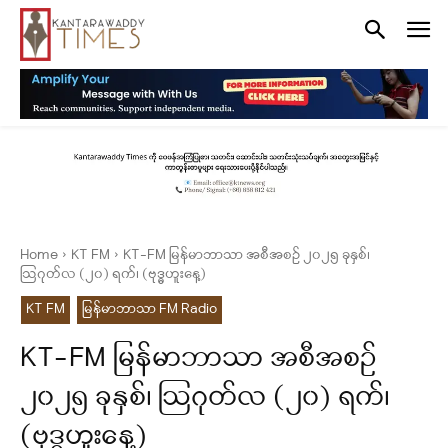
Home
KT FM
KT-FM မြန်မာဘာသာ အစီအစဉ် ၂၀၂၅ ခုနှစ်၊
ဩဂုတ်လ (၂၀) ရက်၊ (ဗုဒ္ဓဟူးနေ့)
KT FM
မြန်မာဘာသာ FM Radio
KT-FM မြန်မာဘာသာ အစီအစဉ်
၂၀၂၅ ခုနှစ်၊ ဩဂုတ်လ (၂၀) ရက်၊
(ဗုဒ္ဓဟူးနေ့)