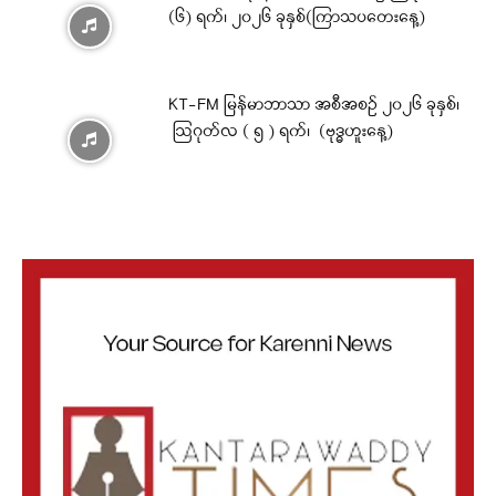
(၆) ရက်၊ ၂၀၂၆ ခုနှစ်(ကြာသပတေးနေ့)
KT-FM မြန်မာဘာသာ အစီအစဉ် ၂၀၂၆ ခုနှစ်၊
ဩဂုတ်လ ( ၅ ) ရက်၊ (ဗုဒ္ဓဟူးနေ့)