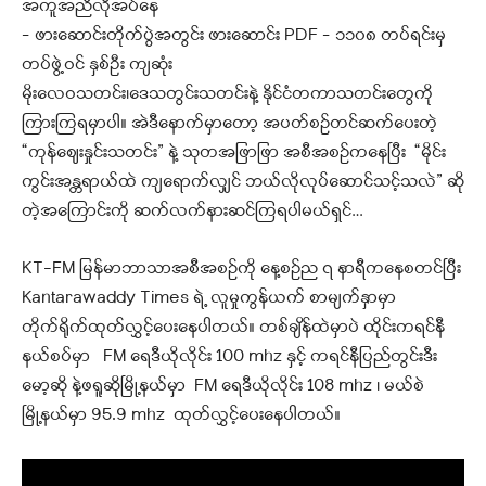
အကူအညီလိုအပ်နေ
– ဖားဆောင်းတိုက်ပွဲအတွင်း ဖားဆောင်း PDF – ၁၁၀၈ တပ်ရင်းမှ
တပ်ဖွဲ့ဝင် နှစ်ဦး ကျဆုံး
မိုးလေဝသတင်း၊ဒေသတွင်းသတင်းနဲ့ နိုင်ငံတကာသတင်းတွေကို
ကြားကြရမှာပါ။ အဲဒီနောက်မှာတော့ အပတ်စဉ်တင်ဆက်ပေးတဲ့
“ကုန်ဈေးနှုင်းသတင်း” နဲ့ သုတအဖြာဖြာ အစီအစဉ်ကနေပြီး “မိုင်း
ကွင်းအန္တရာယ်ထဲ ကျရောက်လျှင် ဘယ်လိုလုပ်ဆောင်သင့်သလဲ” ဆို
တဲ့အကြောင်းကို ဆက်လက်နားဆင်ကြရပါမယ်ရှင်…
KT-FM မြန်မာဘာသာအစီအစဉ်ကို နေ့စဉ်ည ၇ နာရီကနေစတင်ပြီး
Kantarawaddy Times ရဲ့ လူမှုကွန်ယက် စာမျက်နှာမှာ
တိုက်ရိုက်ထုတ်လွှင့်ပေးနေပါတယ်။ တစ်ချိန်ထဲမှာပဲ ထိုင်းကရင်နီ
နယ်စပ်မှာ FM ရေဒီယိုလိုင်း 100 mhz နှင့် ကရင်နီပြည်တွင်းဒီး
မော့ဆို နဲ့ဖရူဆိုမြို့နယ်မှာ FM ရေဒီယိုလိုင်း 108 mhz ၊ မယ်စဲ
မြို့နယ်မှာ 95.9 mhz ထုတ်လွှင့်ပေးနေပါတယ်။