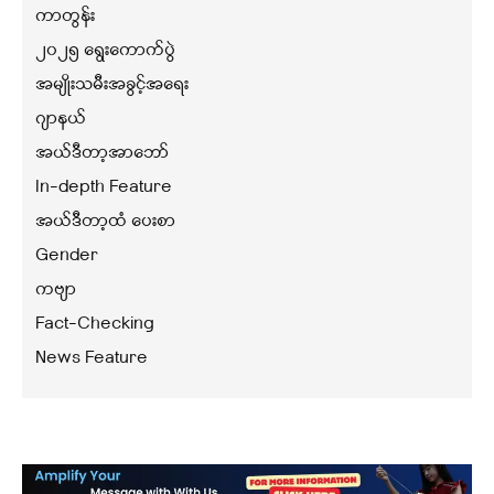
ကာတွန်း
၂၀၂၅ ရွေးကောက်ပွဲ
အမျိုးသမီးအခွင့်အရေး
ဂျာနယ်
အယ်ဒီတာ့အာဘော်
In-depth Feature
အယ်ဒီတာ့ထံ ပေးစာ
Gender
ကဗျာ
Fact-Checking
News Feature