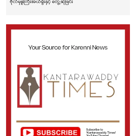
ဗိုလ်မှူးကြီးအယ်မွီးနှင့် တွေ့ဆုံခြင်း