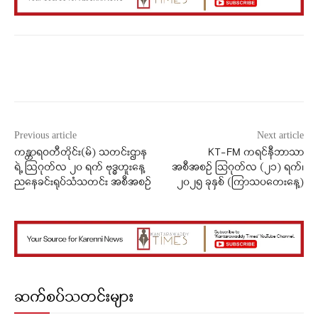
Facebook
X
WhatsApp
Previous article
Next article
ကန္တာရဝတီတိုင်း(မ်) သတင်းဌာန
KT-FM ကရင်နီဘာသာ
ရဲ့ ဩဂုတ်လ ၂၀ ရက် ဗုဒ္ဓဟူးနေ့
အစီအစဉ် သြဂုတ်လ (၂၁) ရက်၊
ညနေခင်းရုပ်သံသတင်း အစီအစဉ်
၂၀၂၅ ခုနှစ် (ကြာသပတေးနေ့)
ဆက်စပ်သတင်းများ