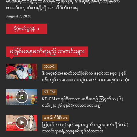
စစ်အုပ်စုတပ်ရဲ့တိုက်ခိုက်မှုတွေကြောင့် ဒီးမော့ဆိုအနောက်ခြမ်းက
စာသင်ကျောင်းတချို့ကို ယာယီပိတ်ထားရ
August 7, 2026
ပိုမိုဖတ်ရှုရန်
မဖြစ်မနေဖတ်ရမည့် သတင်းများ
သတင်း
ဒီးမော့ဆိုအနောက်ဘက်ခြမ်းက ချောင်းတခုမှာ ၂ နှစ်
ဝန်းကျင် ကလေးငယ်တဦး မတော်တဆရေနစ်သေဆုံး
KT FM
KT-FM ကရင်နီဘာသာ အစီအစဉ် ဩဂုတ်လ (၆)
ရက်၊ ၂၀၂၆ ခုနှစ်(ကြာသပတေးနေ့)
မာလ်တီမီဒီယာ
ဩဂုတ်လ (၇) ရက်နေ့အတွက် ကန္တာရဝတီတိုင်း (မ်)
သတင်းဌာနရဲ့ ညနေခင်းရုပ်သံသတင်း