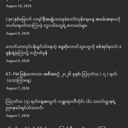
August 10, 2026
(၇၈)နှစ်မြောက် ကရင်နီအမျိုးသားခုခံတော်လှန်ရေးနေ့ အခမ်းအနားကို
တက်ရောက်လာကြတဲ့ လူငယ်တွေရဲ့ စကားသံများ
August 9, 2026
တောင်ယာလုပ်ငန်းခွင်ဝင်နေတဲ့ ဖရူဆိုတောင်သူတွေကို စစ်အုပ်စုတပ် ဒ
ရုန်းနဲ့ဗုံးကြဲလို့ တဦးထိမှန်
August 9, 2026
KT-FM မြန်မာဘာသာ အစီအစဉ် ၂၀၂၆ ခုနှစ်၊ ဩဂုတ်လ ( ၇ ) ရက်၊
(သောကြာနေ့)
August 7, 2026
ဩဂုတ်လ (၇) ရက်နေ့အတွက် ကန္တာရဝတီတိုင်း (မ်) သတင်းဌာနရဲ့
ညနေခင်းရုပ်သံသတင်း
August 7, 2026