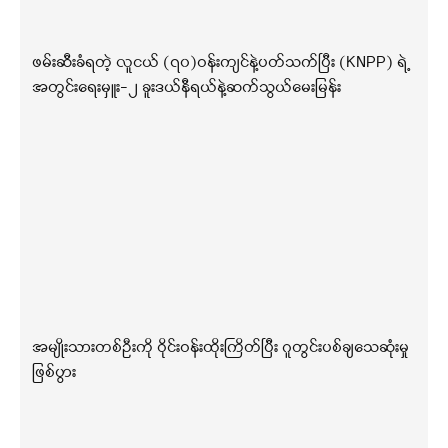
ဖမ်းဆီးခံရတဲ့ လူငယ် (၇၀)ဝန်းကျင်နဲ့ပတ်သက်ပြီး (KNPP) ရဲ့
အတွင်းရေးမှူး-၂ ခူးဒယ်နီရယ်နဲ့ဆက်သွယ်မေးမြန်း
အမျိုးသားတစ်ဦးကို ဝိုင်းဝန်းထိုးကြိတ်ပြီး ဂူတွင်းပစ်ချသေဆုံးမှု
ဖြစ်ပွား