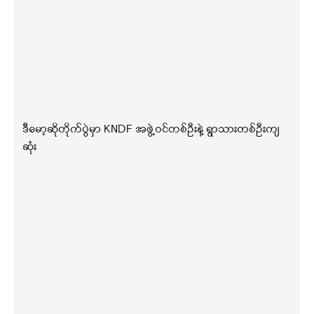
ဒီမော့ဆိုတိုက်ပွဲမှာ KNDF အဖွဲ့ဝင်တစ်ဦးနဲ့ ရွာသားတစ်ဦးကျ
ဆုံး