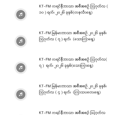
KT-FM ကရင်နီဘာသာ အစီအစဉ် ဩဂုတ်လ (
၁၀ ) ရက်၊ ၂၀၂၆ ခုနှစ်(တနင်္လာနေ့)
KT-FM မြန်မာဘာသာ အစီအစဉ် ၂၀၂၆ ခုနှစ်၊
ဩဂုတ်လ ( ၇ ) ရက်၊ (သောကြာနေ့)
KT-FM ကရင်နီဘာသာ အစီအစဉ် ဩဂုတ်လ(
၇ ) ရက်၊ ၂၀၂၆ ခုနှစ်(သောကြာနေ့)
KT-FM မြန်မာဘာသာ အစီအစဉ် ၂၀၂၆ ခုနှစ်၊
ဩဂုတ်လ ( ၄ ) ရက်၊ (ကြာသပတေးနေ့)
KT-FM ကရင်နီဘာသာ အစီအစဉ် ဩဂုတ်လ