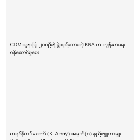
CDM သူနာပြု ၂၀၀ဦးနဲ့ ဖွဲ့စည်းထားတဲ့ KNA က ကျန်းမာရေး
ဝန်ဆောင်မှုပေး
ကရင်နီတပ်မတော် (K-Army) အမှတ်(၁) နည်းဗျူဟာမှူး