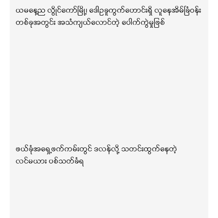
ယမနေ့ည လွိုင်ကော်မြို့၊ ဒေါဥခူကွက်ဟောင်းရှိ လူနေအိမ်ခြံဝန်း
တစ်ခုအတွင်း အသံကျယ်လောင်တဲ့ ပေါက်ကွဲမှုဖြစ်
ဖယ်ခုံအရှေ့ဖက်ကမ်းတွင် ဒလန်လို့ သတင်းထွက်နေတဲ့
လင်မယား ပစ်သတ်ခံရ