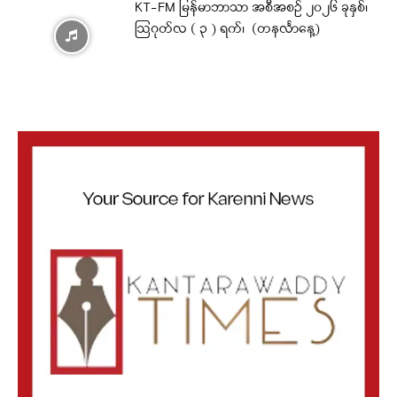
KT-FM မြန်မာဘာသာ အစီအစဉ် ၂၀၂၆ ခုနှစ်၊
ဩဂုတ်လ ( ၃ ) ရက်၊ (တနင်္လာနေ့)