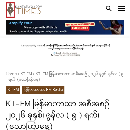
Home
KT FM
KT-FM မြန်မာဘာသာ အစီအစဉ် ၂၀၂၆ ခုနှစ်၊ ဇွန်လ ( ၅
) ရက်၊ (သောကြာနေ့)
KT FM
မြန်မာဘာသာ FM Radio
KT-FM မြန်မာဘာသာ အစီအစဉ်
၂၀၂၆ ခုနှစ်၊ ဇွန်လ ( ၅ ) ရက်၊
(သောကြာနေ့)