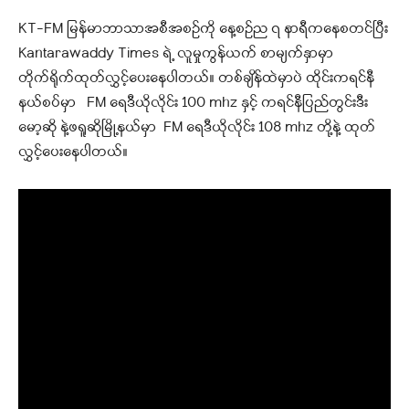
KT-FM မြန်မာဘာသာအစီအစဉ်ကို နေ့စဉ်ည ၇ နာရီကနေစတင်ပြီး
Kantarawaddy Times ရဲ့ လူမှုကွန်ယက် စာမျက်နှာမှာ
တိုက်ရိုက်ထုတ်လွှင့်ပေးနေပါတယ်
။ တစ်ချိန်ထဲမှာပဲ ထိုင်းကရင်နီ
နယ်စပ်မှာ FM ရေဒီယိုလိုင်း 100 mhz နှင့် ကရင်နီပြည်တွင်းဒီး
မော့ဆို နဲ့ဖရူဆိုမြို့နယ်မှာ FM ရေဒီယိုလိုင်း 108 mhz တို့နဲ့ ထုတ်
လွှင့်ပေးနေပါတယ်။