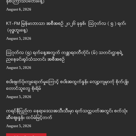
နှစ်(ကြာသပတေးနေ့)
August 6, 2026
KT-FM မြန်မာဘာသာ အစီအစဉ် ၂၀၂၆ ခုနှစ်၊ ဩဂုတ်လ ( ၅ ) ရက်၊
(ဗုဒ္ဓဟူးနေ့)
August 5, 2026
ဩဂုတ်လ (၅) ရက်နေ့အတွက် ကန္တာရဝတီတိုင်း (မ်) သတင်းဌာနရဲ့
ညနေခင်းရုပ်သံသတင်း အစီအစဉ်
August 5, 2026
စပါးဖျက်ပိုးကျရောက်မှုကြောင့် စပါးအထွက်နှုန်း လျော့ကျမှာကို စိုက်ပျိုး
တောင်သူတွေ စိုးရိမ်
August 5, 2026
ကရင်နီပြည်က နေရာဒေသအသီးသီးမှာ ရက်သတ္တပတ်အတွင်း စက်သုံး
ဆီဈေးနှုန်း ထပ်မံမြင့်တက်
August 5, 2026