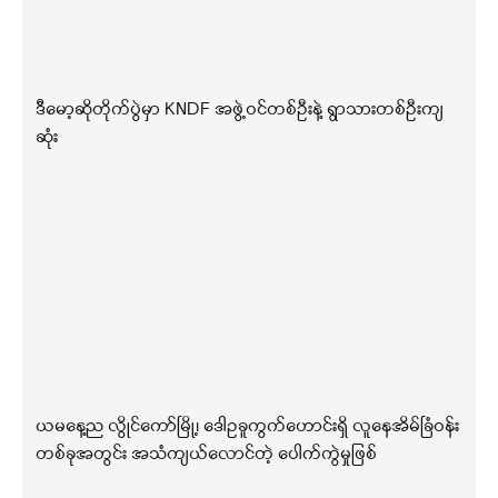
ဒီမော့ဆိုတိုက်ပွဲမှာ KNDF အဖွဲ့ဝင်တစ်ဦးနဲ့ ရွာသားတစ်ဦးကျ
ဆုံး
ယမနေ့ည လွိုင်ကော်မြို့၊ ဒေါဥခူကွက်ဟောင်းရှိ လူနေအိမ်ခြံဝန်း
တစ်ခုအတွင်း အသံကျယ်လောင်တဲ့ ပေါက်ကွဲမှုဖြစ်