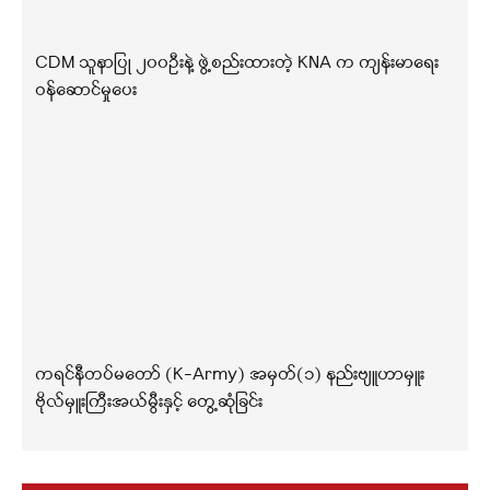
CDM သူနာပြု ၂၀၀ဦးနဲ့ ဖွဲ့စည်းထားတဲ့ KNA က ကျန်းမာရေး
ဝန်ဆောင်မှုပေး
ကရင်နီတပ်မတော် (K-Army) အမှတ်(၁) နည်းဗျူဟာမှူး
ဗိုလ်မှူးကြီးအယ်မွီးနှင့် တွေ့ဆုံခြင်း