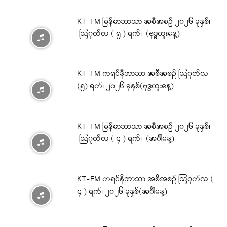
KT-FM မြန်မာဘာသာ အစီအစဉ် ၂၀၂၆ ခုနှစ်၊
ဩဂုတ်လ ( ၅ ) ရက်၊ (ဗုဒ္ဓဟူးနေ့)
KT-FM ကရင်နီဘာသာ အစီအစဉ် ဩဂုတ်လ
(၅) ရက်၊ ၂၀၂၆ ခုနှစ်(ဗုဒ္ဓဟူးနေ့)
KT-FM မြန်မာဘာသာ အစီအစဉ် ၂၀၂၆ ခုနှစ်၊
ဩဂုတ်လ ( ၄ ) ရက်၊ (အင်္ဂါနေ့)
KT-FM ကရင်နီဘာသာ အစီအစဉ် ဩဂုတ်လ (
၄ ) ရက်၊ ၂၀၂၆ ခုနှစ်(အင်္ဂါနေ့)