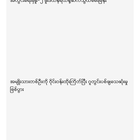
အတွင်းရေးမှူး-၂ ခူးဒယ်နီရယ်နဲ့ဆက်သွယ်မေးမြန်း
အမျိုးသားတစ်ဦးကို ဝိုင်းဝန်းထိုးကြိတ်ပြီး ဂူတွင်းပစ်ချသေဆုံးမှု
ဖြစ်ပွား