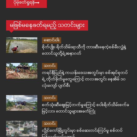
ပိုမိုဖတ်ရှုရန်
မဖြစ်မနေဖတ်ရမည့် သတင်းများ
ဆောင်းပါး
စိုက်ပျိုး၊ ရိတ်သိမ်းရာသီကို တားဆီးနေတဲ့စစ်မီးလျှံနဲ့
တောင်သူတို့ရဲ့အနာဂတ်
သတင်း
ကရင်နီပြည်နဲ့ ကယန်းဒေသအတွင်းမှာ စစ်အုပ်စုတပ်
ရဲ့ တိုက်ခိုက်မှုတွေကြောင့် တလအတွင်း နေအိမ် ၁၀
လုံးကျော် ပျက်စီး
သတင်း
စက်သုံးဆီဈေးမြင့်တက်မှုကြောင့် စပါးရိတ်သိမ်းစက်ခ
မြင့်လာ၊ တောင်သူများအခက်ကြုံ
သတင်း
လွိုင်ကော်မြို့တွင်းမှာ စစ်ဆေးတင်းကြပ်မှု စစ်တပ်