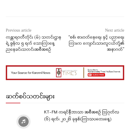
Facebook
X
WhatsApp
Previous article
Next article
ကန္တာရဝတီတိုင်း (မ်) သတင်းဌာန
“စစ်၊ စားဝတ်နေရေး နှင့် ပညာရေး
ရဲ့ ဇွန်လ ၅ ရက် သောကြာနေ့
ကြားက ကျောင်းသားလူငယ်တို့၏
ညနေခင်းသတင်းအစီအစဉ်
အနာဂတ်”
ဆက်စပ်သတင်းများ
KT-FM ကရင်နီဘာသာ အစီအစဉ် ဩဂုတ်လ
(၆) ရက်၊ ၂၀၂၆ ခုနှစ်(ကြာသပတေးနေ့)