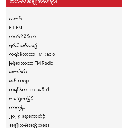
ဆက်စပ်အမျိုးအစားများ
သတင်း
KT FM
မာလ်တီမီဒီယာ
ရုပ်သံအစီအစဉ်
ကရင်နီဘာသာ FM Radio
မြန်မာဘာသာ FM Radio
ဆောင်းပါး
အင်တာဗျူး
ကရင်နီဘာသာ ရေဒီယို
အတွေးအမြင်
ကာတွန်း
၂၀၂၅ ရွေးကောက်ပွဲ
အမျိုးသမီးအခွင့်အရေး