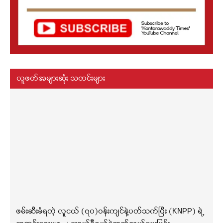
လူဖတ်အများဆုံး သတင်းများ
ဖမ်းဆီးခံရတဲ့ လူငယ် (၇၀)ဝန်းကျင်နဲ့ပတ်သက်ပြီး (KNPP) ရဲ့