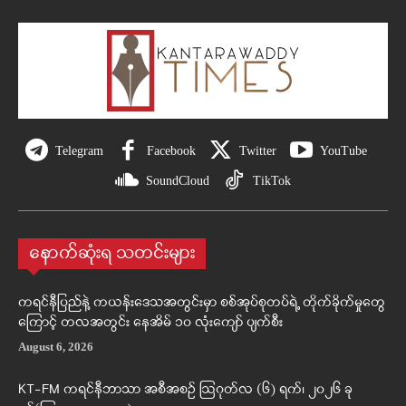
Telegram
Facebook
Twitter
YouTube
SoundCloud
TikTok
နောက်ဆုံးရ သတင်းများ
ကရင်နီပြည်နဲ့ ကယန်းဒေသအတွင်းမှာ စစ်အုပ်စုတပ်ရဲ့ တိုက်ခိုက်မှုတွေ
ကြောင့် တလအတွင်း နေအိမ် ၁၀ လုံးကျော် ပျက်စီး
August 6, 2026
KT-FM ကရင်နီဘာသာ အစီအစဉ် ဩဂုတ်လ (၆) ရက်၊ ၂၀၂၆ ခု