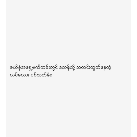
ဖယ်ခုံအရှေ့ဖက်ကမ်းတွင် ဒလန်လို့ သတင်းထွက်နေတဲ့
လင်မယား ပစ်သတ်ခံရ