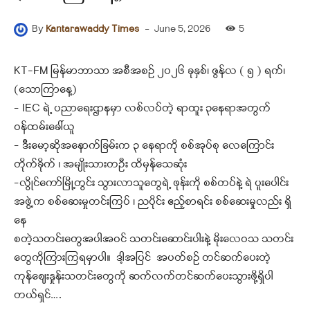
-
June 5, 2026
5
By
Kantarawaddy Times
KT-FM မြန်မာဘာသာ အစီအစဉ် ၂၀၂၆ ခုနှစ်၊ ဇွန်လ ( ၅ ) ရက်၊
(သောကြာနေ့)
– IEC ရဲ့ ပညာရေးဌာနမှာ လစ်လပ်တဲ့ ရာထူး ၃နေရာအတွက်
ဝန်ထမ်းခေါ်ယူ
– ဒီးမော့ဆိုအနောက်ခြမ်းက ၃ နေရာကို စစ်အုပ်စု လေကြောင်း
တိုက်ခိုက် ၊ အမျိုးသားတဦး ထိမှန်သေဆုံး
–လွိုင်ကော်မြို့တွင်း သွားလာသူတွေရဲ့ ဖုန်းကို စစ်တပ်နဲ့ ရဲ ပူးပေါင်း
အဖွဲ့က စစ်ဆေးမှုတင်းကြပ် ၊ ညပိုင်း ဧည့်စာရင်း စစ်ဆေးမှုလည်း ရှိ
နေ
စတဲ့သတင်းတွေအပါအဝင် သတင်းဆောင်းပါးနဲ့ မိုးလေဝသ သတင်း
တွေကိုကြားကြရမှာပါ။ ဒါ့အပြင် အပတ်စဉ် တင်ဆက်ပေးတဲ့
ကုန်ဈေးနှုန်းသတင်းတွေကို ဆက်လက်တင်ဆက်ပေးသွားဖို့ရှိပါ
တယ်ရှင်….