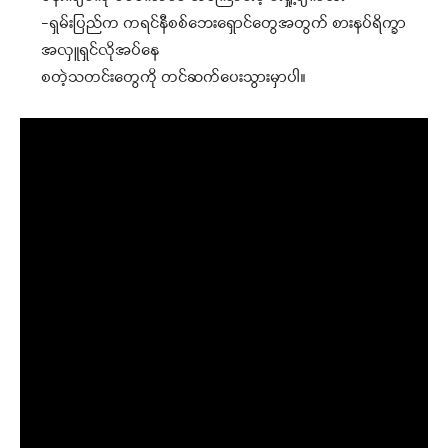
-ရှမ်းပြည်က ကရင်နီစစ်ဘေးရှောင်တွေအတွက် စားနပ်ရိက္ခာ
အလှူရှင်လိုအပ်နေ
စတဲ့သတင်းတွေကို တင်ဆက်ပေးသွားမှာပါ။