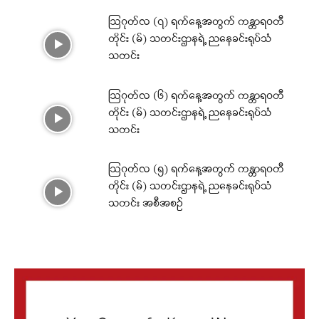
ဩဂုတ်လ (၇) ရက်နေ့အတွက် ကန္တာရဝတီ
တိုင်း (မ်) သတင်းဌာနရဲ့ ညနေခင်းရုပ်သံ
သတင်း
ဩဂုတ်လ (၆) ရက်နေ့အတွက် ကန္တာရဝတီ
တိုင်း (မ်) သတင်းဌာနရဲ့ ညနေခင်းရုပ်သံ
သတင်း
ဩဂုတ်လ (၅) ရက်နေ့အတွက် ကန္တာရဝတီ
တိုင်း (မ်) သတင်းဌာနရဲ့ ညနေခင်းရုပ်သံ
သတင်း အစီအစဉ်