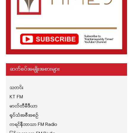
ဆက်စပ်အမျိုးအစားများ
သတင်း
KT FM
မာလ်တီမီဒီယာ
ရုပ်သံအစီအစဉ်
ကရင်နီဘာသာ FM Radio