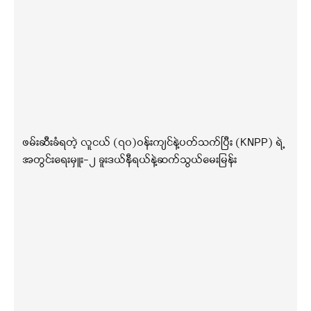
ဖမ်းဆီးခံရတဲ့ လူငယ် (၇၀)ဝန်းကျင်နဲ့ပတ်သက်ပြီး (KNPP) ရဲ့
အတွင်းရေးမှူး-၂ ခူးဒယ်နီရယ်နဲ့ဆက်သွယ်မေးမြန်း