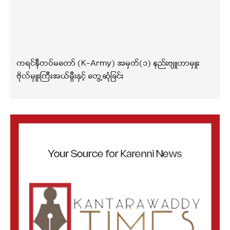
ကရင်နီတပ်မတော် (K-Army) အမှတ်(၁) နည်းဗျူဟာမှူး
ဗိုလ်မှူးကြီးအယ်မွီးနှင့် တွေ့ဆုံခြင်း