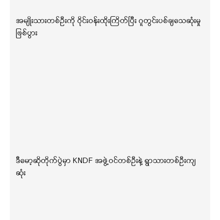
အမျိုးသားတစ်ဦးကို ဝိုင်းဝန်းထိုးကြိတ်ပြီး ဂူတွင်းပစ်ချသေဆုံးမှု
ဖြစ်ပွား
ဒီမော့ဆိုတိုက်ပွဲမှာ KNDF အဖွဲ့ဝင်တစ်ဦးနဲ့ ရွာသားတစ်ဦးကျ
ဆုံး