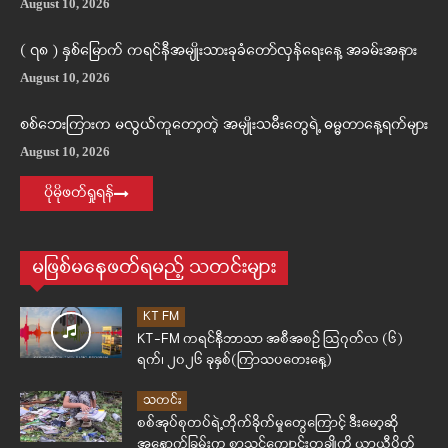
August 10, 2026
( ၇၈ ) နှစ်မြောက် ကရင်နီအမျိုးသားခုခံတော်လှန်ရေးနေ့ အခမ်းအနား
August 10, 2026
စစ်ဘေးကြားက မလွယ်ကူတော့တဲ့ အမျိုးသမီးတွေရဲ့ ဓမ္မတာနေ့ရက်များ
August 10, 2026
ပိုမိုဖတ်ရှုရန်
မဖြစ်မနေဖတ်ရမည့် သတင်းများ
KT FM
KT-FM ကရင်နီဘာသာ အစီအစဉ် ဩဂုတ်လ (၆)
ရက်၊ ၂၀၂၆ ခုနှစ်(ကြာသပတေးနေ့)
သတင်း
စစ်အုပ်စုတပ်ရဲ့တိုက်ခိုက်မှုတွေကြောင့် ဒီးမော့ဆို
အနောက်ခြမ်းက စာသင်ကျောင်းတချို့ကို ယာယီပိတ်