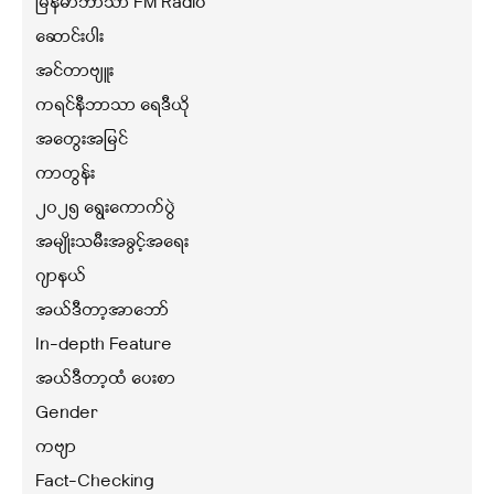
မြန်မာဘာသာ FM Radio
ဆောင်းပါး
အင်တာဗျူး
ကရင်နီဘာသာ ရေဒီယို
အတွေးအမြင်
ကာတွန်း
၂၀၂၅ ရွေးကောက်ပွဲ
အမျိုးသမီးအခွင့်အရေး
ဂျာနယ်
အယ်ဒီတာ့အာဘော်
In-depth Feature
အယ်ဒီတာ့ထံ ပေးစာ
Gender
ကဗျာ
Fact-Checking