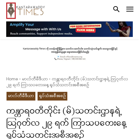
Home
မာလ်တီမီဒီယာ
ကန္တာရဝတီတိုင်း (မ်)သတင်းဌာနရဲ့ ဩဂုတ်လ
၂၉ ရက် ကြာသပတေးနေ့ ရုပ်သံသတင်းအစီအစဉ်
မာလ်တီမီဒီယာ
ရုပ်သံအစီအစဉ်
ကန္တာရဝတီတိုင်း (မ်)သတင်းဌာနရဲ့
ဩဂုတ်လ ၂၉ ရက် ကြာသပတေးနေ့
ရုပ်သံသတင်းအစီအစဉ်