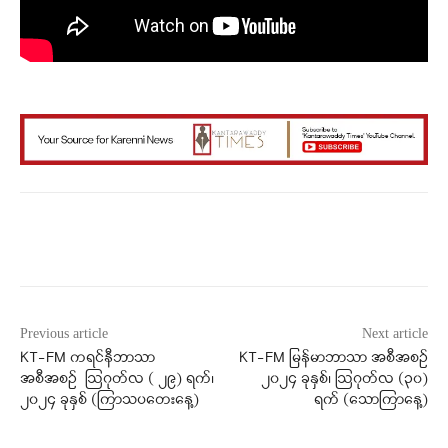
Facebook
X
WhatsApp
Previous article
Next article
KT-FM ကရင်နီဘာသာ
KT-FM မြန်မာဘာသာ အစီအစဉ်
အစီအစဉ် ဩဂုတ်လ ( ၂၉) ရက်၊
၂၀၂၄ ခုနှစ်၊ ဩဂုတ်လ (၃၀)
၂၀၂၄ ခုနှစ် (ကြာသပတေးနေ့)
ရက် (သောကြာနေ့)