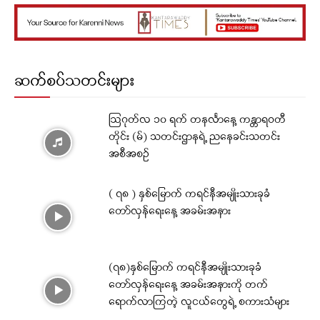
ဆက်စပ်သတင်းများ
ဩဂုတ်လ ၁၀ ရက် တနင်္လာနေ့ ကန္တာရဝတီ
တိုင်း (မ်) သတင်းဌာနရဲ့ ညနေခင်းသတင်း
အစီအစဉ်
( ၇၈ ) နှစ်မြောက် ကရင်နီအမျိုးသားခုခံ
တော်လှန်ရေးနေ့ အခမ်းအနား
(၇၈)နှစ်မြောက် ကရင်နီအမျိုးသားခုခံ
တော်လှန်ရေးနေ့ အခမ်းအနားကို တက်
ရောက်လာကြတဲ့ လူငယ်တွေရဲ့ စကားသံများ