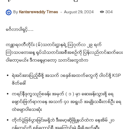
-
August 29, 2024
304
By
Kantarawaddy Times
မင်္ဂလာပါရှင့်…..
ကန္တာရဝတီတိုင်း (မ်)သတင်းဌာနရဲ့ ဩဂုတ်လ ၂၉ ရက်
ကြာသပတေးနေ့ ရုပ်သံသတင်းအစီအစဉ်ကို ပြန်လည်တင်ဆက်ပေး
ပါတော့မယ်။ ဒီကနေ့မှာတော့ သတင်းတွေထဲက
ရဲအင်အားပြည့်မီဖို့ အသက် ၁၈နှစ်အထက်တွေကို ပါဝင်ဖို့ KSP
ဖိတ်ခေါ်
ကရင်နီဒုက္ခသည်စခန်း အမှတ် ( ၁ ) မှာ ဆေးခန်းသွားဖို့ ရေ
ချောင်းဖြတ်ရာကနေ အသက် ၄၀ အရွယ် အမျိုးသမီးတစ်ဦး ရေ
ထဲမျောပါသေဆုံး
တိုက်ပွဲဖြစ်ပွားခြင်းမရှိဘဲ ဒီးမော့ဆိုမြို့နယ်ထဲက နေအိမ် ၂၀
ဝန်းကျင်ကို စစ်ကောင်စီ အကြောင်းမဲ့ မီးရှို့ဖျက်ဆီး