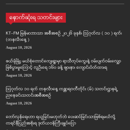
နောက်ဆုံးရ သတင်းများ
KT-FM မြန်မာဘာသာ အစီအစဉ် ၂၀၂၆ ခုနှစ်၊ ဩဂုတ်လ ( ၁၀ ) ရက်၊
(တနင်္လာနေ့ )
August 10, 2026
ဖယ်ခုံမြို့၊ မယ်စုံတောင်ကျေးရွာမှာ ရာသီတုပ်ကွေးနဲ့ ဝမ်းပျက်ဝမ်းလျှော
ဖြစ်ပွားမှုကြောင့် လူဦးရေ ၁၆၀ ခန့် ဖျားနာ၊ ကျောင်းပိတ်ထားရ
August 10, 2026
ဩဂုတ်လ ၁၀ ရက် တနင်္လာနေ့ ကန္တာရဝတီတိုင်း (မ်) သတင်းဌာနရဲ့
ညနေခင်းသတင်းအစီအစဉ်
August 10, 2026
တော်လှန်ရေးဟာ ရယူခြင်းမဟုတ်ဘဲ ပေးဆပ်ခြင်းသာဖြစ်ရမယ်လို့
ကရင်နီပြည်အစိုးရ ဒုတိယဝန်ကြီးချုပ်ပြော