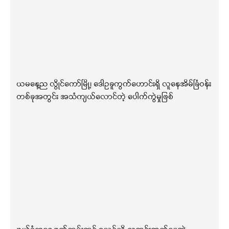
ယမနေ့ည လွိုင်ကော်မြို့၊ ဒေါဥခူကွက်ဟောင်းရှိ လူနေအိမ်ခြံဝန်း
တစ်ခုအတွင်း အသံကျယ်လောင်တဲ့ ပေါက်ကွဲမှုဖြစ်