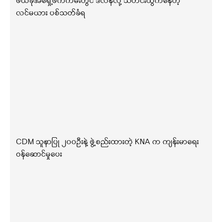
ဖယ်ခုံအရှေ့ဖက်ကမ်းတွင် ဒလန်လို့ သတင်းထွက်နေတဲ့
လင်မယား ပစ်သတ်ခံရ
CDM သူနာပြု ၂၀၀ဦးနဲ့ ဖွဲ့စည်းထားတဲ့ KNA က ကျန်းမာရေး
ဝန်ဆောင်မှုပေး