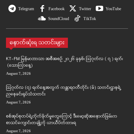
Telegram
Facebook
Twitter
YouTube
SoundCloud
TikTok
နောက်ဆုံးရ သတင်းများ
KT-FM မြန်မာဘာသာ အစီအစဉ် ၂၀၂၆ ခုနှစ်၊ ဩဂုတ်လ ( ၇ ) ရက်၊
(သောကြာနေ့)
August 7, 2026
ဩဂုတ်လ (၇) ရက်နေ့အတွက် ကန္တာရဝတီတိုင်း (မ်) သတင်းဌာနရဲ့
ညနေခင်းရုပ်သံသတင်း
August 7, 2026
စစ်အုပ်စုတပ်ရဲ့တိုက်ခိုက်မှုတွေကြောင့် ဒီးမော့ဆိုအနောက်ခြမ်းက
စာသင်ကျောင်းတချို့ကို ယာယီပိတ်ထားရ
August 7, 2026