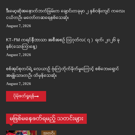
ဒီးမော့ဆိုအနောက်ဘက်ခြမ်းက ချောင်းတခုမှာ ၂ နှစ်ဝန်းကျင် ကလေး
ငယ်တဦး မတော်တဆရေနစ်သေဆုံး
August 7, 2026
KT-FM ကရင်နီဘာသာ အစီအစဉ် ဩဂုတ်လ( ၇ ) ရက်၊ ၂၀၂၆ ခု
နှစ်(သောကြာနေ့)
August 7, 2026
စစ်အုပ်စုတပ်ရဲ့ လေယာဉ် ဗုံးကြဲတိုက်ခိုက်မှုကြောင့် စစ်ဘေးရှောင်
အမျိုးသားတဦး ထိမှန်သေဆုံး
August 7, 2026
ပိုမိုဖတ်ရှုရန်
မဖြစ်မနေဖတ်ရမည့် သတင်းများ
သတင်း