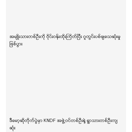
အမျိုးသားတစ်ဦးကို ဝိုင်းဝန်းထိုးကြိတ်ပြီး ဂူတွင်းပစ်ချသေဆုံးမှု
ဖြစ်ပွား
ဒီမော့ဆိုတိုက်ပွဲမှာ KNDF အဖွဲ့ဝင်တစ်ဦးနဲ့ ရွာသားတစ်ဦးကျ
ဆုံး