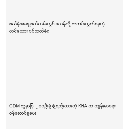
ဖယ်ခုံအရှေ့ဖက်ကမ်းတွင် ဒလန်လို့ သတင်းထွက်နေတဲ့
လင်မယား ပစ်သတ်ခံရ
CDM သူနာပြု ၂၀၀ဦးနဲ့ ဖွဲ့စည်းထားတဲ့ KNA က ကျန်းမာရေး
ဝန်ဆောင်မှုပေး