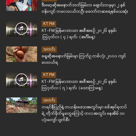
ဒီးမော့ဆိုအနောက်ဘက်ခြမ်းက ချောင်းတခုမှာ ၂ နှစ်
ဝန်းကျင် ကလေးငယ်တဦး မတော်တဆရေနစ်သေဆုံး
KT FM
KT-FM မြန်မာဘာသာ အစီအစဉ် ၂၀၂၆ ခုနှစ်၊
ဩဂုတ်လ ( ၄ ) ရက်၊ (အင်္ဂါနေ့)
သတင်း
ဖရူဆိုအနောက်ခြမ်းမှာ ကြက်ဥ တစ်လုံး ၂၀၀၀ ကျပ်
ပေးဝယ်ရ
KT FM
KT-FM မြန်မာဘာသာ အစီအစဉ် ၂၀၂၆ ခုနှစ်၊
ဩဂုတ်လ ( ၇ ) ရက်၊ (သောကြာနေ့)
သတင်း
ကရင်နီပြည်နဲ့ ကယန်းဒေသအတွင်းမှာ စစ်အုပ်စုတပ်
ရဲ့ တိုက်ခိုက်မှုတွေကြောင့် တလအတွင်း နေအိမ် ၁၀
လုံးကျော် ပျက်စီး