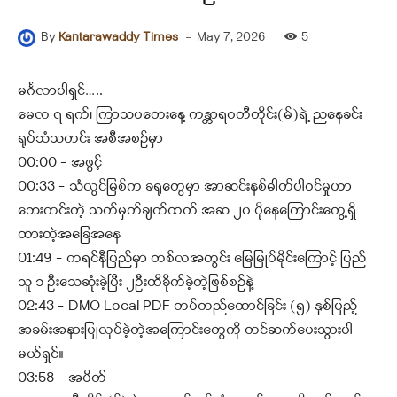
-
May 7, 2026
5
By
Kantarawaddy Times
မင်္ဂလာပါရှင်…..
မေလ ၇ ရက်၊ ကြာသပတေးနေ့ ကန္တာရဝတီတိုင်း(မ်)ရဲ့ ညနေခင်း
ရုပ်သံသတင်း အစီအစဉ်မှာ
00:00 – အဖွင့်
00:33 – သံလွင်မြစ်က ခရုတွေမှာ အာဆင်းနစ်ဓါတ်ပါဝင်မှုဟာ
ဘေးကင်းတဲ့ သတ်မှတ်ချက်ထက် အဆ ၂၀ ပိုနေကြောင်းတွေ့ရှိ
ထားတဲ့အခြေအနေ
01:49 – ကရင်နီပြည်မှာ တစ်လအတွင်း မြေမြုပ်မိုင်းကြောင့် ပြည်
သူ ၁ ဦးသေဆုံးခဲ့ပြီး ၂ဦးထိခိုက်ခဲ့တဲ့ဖြစ်စဉ်နဲ့
02:43 – DMO Local PDF တပ်တည်ထောင်ခြင်း (၅) နှစ်ပြည့်
အခမ်းအနားပြုလုပ်ခဲ့တဲ့အကြောင်းတွေကို တင်ဆက်ပေးသွားပါ
မယ်ရှင်။
03:58 – အပိတ်