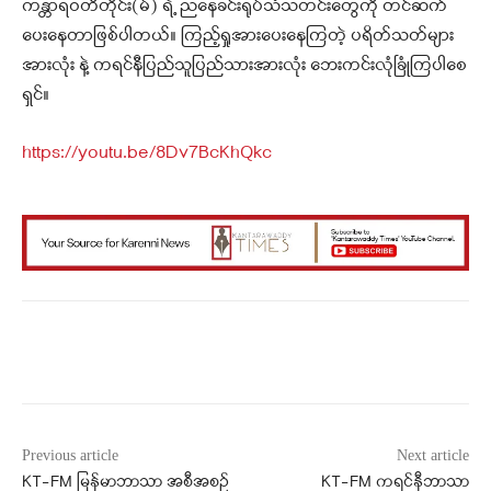
ကန္တာရဝတီတိုင်း(မ်) ရဲ့ ညနေခင်းရုပ်သံသတင်းတွေကို တင်ဆက်
ပေးနေတာဖြစ်ပါတယ်။ ကြည့်ရှုအားပေးနေကြတဲ့ ပရိတ်သတ်များ
အားလုံး နဲ့ ကရင်နီပြည်သူပြည်သားအားလုံး ဘေးကင်းလုံခြုံကြပါစေ
ရှင်။
https://youtu.be/8Dv7BcKhQkc
Facebook
X
WhatsApp
Previous article
Next article
KT-FM မြန်မာဘာသာ အစီအစဉ်
KT-FM ကရင်နီဘာသာ