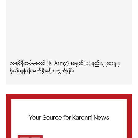
ကရင်နီတပ်မတော် (K-Army) အမှတ်(၁) နည်းဗျူဟာမှူး
ဗိုလ်မှူးကြီးအယ်မွီးနှင့် တွေ့ဆုံခြင်း