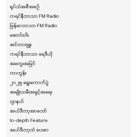
ရုပ်သံအစီအစဉ်
ကရင်နီဘာသာ FM Radio
မြန်မာဘာသာ FM Radio
ဆောင်းပါး
အင်တာဗျူး
ကရင်နီဘာသာ ရေဒီယို
အတွေးအမြင်
ကာတွန်း
၂၀၂၅ ရွေးကောက်ပွဲ
အမျိုးသမီးအခွင့်အရေး
ဂျာနယ်
အယ်ဒီတာ့အာဘော်
In-depth Feature
အယ်ဒီတာ့ထံ ပေးစာ