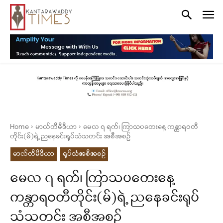
Home
မာလ်တီမီဒီယာ
မေလ ၇ ရက်၊ ကြာသပတေးနေ့ ကန္တာရဝတီ
တိုင်း(မ်)ရဲ့ ညနေခင်းရုပ်သံသတင်း အစီအစဉ်
မာလ်တီမီဒီယာ
ရုပ်သံအစီအစဉ်
မေလ ၇ ရက်၊ ကြာသပတေးနေ့
ကန္တာရဝတီတိုင်း(မ်)ရဲ့ ညနေခင်းရုပ်
သံသတင်း အစီအစဉ်