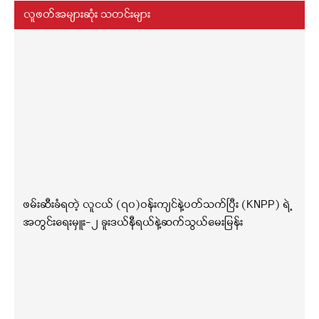
လူဖတ်အများဆုံး သတင်းများ
ဖမ်းဆီးခံရတဲ့ လူငယ် (၇၀)ဝန်းကျင်နဲ့ပတ်သက်ပြီး (KNPP) ရဲ့
အတွင်းရေးမှူး-၂ ခူးဒယ်နီရယ်နဲ့ဆက်သွယ်မေးမြန်း