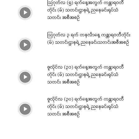
ဩဂုတ်လ (၅) ရက်နေ့အတွက် ကန္တာရဝတီ
တိုင်း (မ်) သတင်းဌာနရဲ့ ညနေခင်းရုပ်သံ
သတင်း အစီအစဉ်
ဩဂုတ်လ ၃ ရက် တနင်္လာနေ့ ကန္တာရဝတီတိုင်း
(မ်) သတင်းဌာနရဲ့ ညနေခင်းသတင်းအစီအစဉ်
ဇူလိုင်လ (၃၁) ရက်နေ့အတွက် ကန္တာရဝတီ
တိုင်း (မ်) သတင်းဌာနရဲ့ ညနေခင်းရုပ်သံ
သတင်း အစီအစဉ်
ဇူလိုင်လ (၃၀) ရက်နေ့အတွက် ကန္တာရဝတီ
တိုင်း (မ်) သတင်းဌာနရဲ့ ညနေခင်းရုပ်သံ
သတင်း အစီအစဉ်