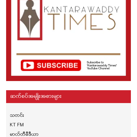
ဆက်စပ်အမျိုးအစားများ
သတင်း
KT FM
မာလ်တီမီဒီယာ