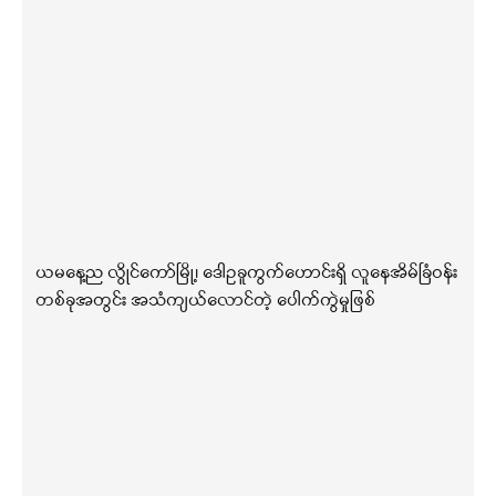
ယမနေ့ည လွိုင်ကော်မြို့၊ ဒေါဥခူကွက်ဟောင်းရှိ လူနေအိမ်ခြံဝန်း
တစ်ခုအတွင်း အသံကျယ်လောင်တဲ့ ပေါက်ကွဲမှုဖြစ်