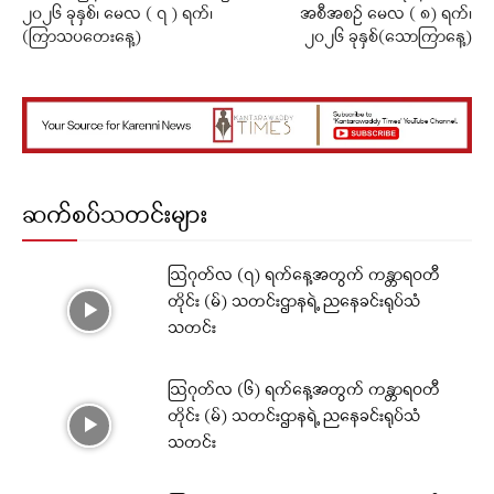
၂၀၂၆ ခုနှစ်၊ မေလ ( ၇ ) ရက်၊
အစီအစဉ် မေလ ( ၈) ရက်၊
(ကြာသပတေးနေ့)
၂၀၂၆ ခုနှစ်(သောကြာနေ့)
ဆက်စပ်သတင်းများ
ဩဂုတ်လ (၇) ရက်နေ့အတွက် ကန္တာရဝတီ
တိုင်း (မ်) သတင်းဌာနရဲ့ ညနေခင်းရုပ်သံ
သတင်း
ဩဂုတ်လ (၆) ရက်နေ့အတွက် ကန္တာရဝတီ
တိုင်း (မ်) သတင်းဌာနရဲ့ ညနေခင်းရုပ်သံ
သတင်း