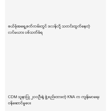
ဖယ်ခုံအရှေ့ဖက်ကမ်းတွင် ဒလန်လို့ သတင်းထွက်နေတဲ့
လင်မယား ပစ်သတ်ခံရ
CDM သူနာပြု ၂၀၀ဦးနဲ့ ဖွဲ့စည်းထားတဲ့ KNA က ကျန်းမာရေး
ဝန်ဆောင်မှုပေး