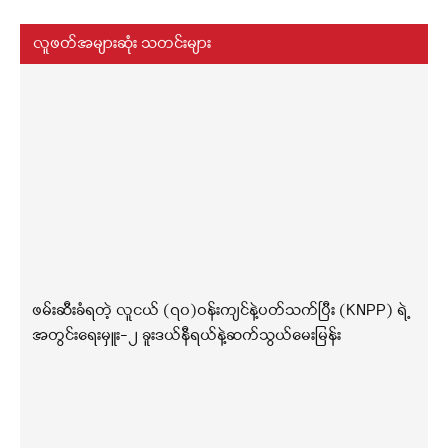
လူဖတ်အများဆုံး သတင်းများ
ဖမ်းဆီးခံရတဲ့ လူငယ် (၇၀)ဝန်းကျင်နဲ့ပတ်သက်ပြီး (KNPP) ရဲ့
အတွင်းရေးမှူး-၂ ခူးဒယ်နီရယ်နဲ့ဆက်သွယ်မေးမြန်း