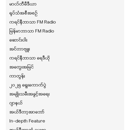
မာလ်တီမီဒီယာ
ရုပ်သံအစီအစဉ်
ကရင်နီဘာသာ FM Radio
မြန်မာဘာသာ FM Radio
ဆောင်းပါး
အင်တာဗျူး
ကရင်နီဘာသာ ရေဒီယို
အတွေးအမြင်
ကာတွန်း
၂၀၂၅ ရွေးကောက်ပွဲ
အမျိုးသမီးအခွင့်အရေး
ဂျာနယ်
အယ်ဒီတာ့အာဘော်
In-depth Feature