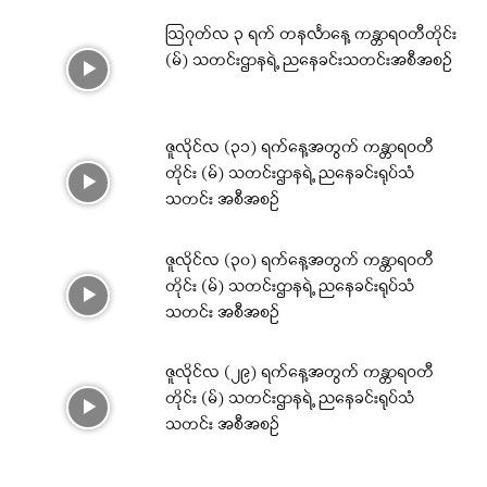
ဩဂုတ်လ ၃ ရက် တနင်္လာနေ့ ကန္တာရဝတီတိုင်း
(မ်) သတင်းဌာနရဲ့ ညနေခင်းသတင်းအစီအစဉ်
ဇူလိုင်လ (၃၁) ရက်နေ့အတွက် ကန္တာရဝတီ
တိုင်း (မ်) သတင်းဌာနရဲ့ ညနေခင်းရုပ်သံ
သတင်း အစီအစဉ်
ဇူလိုင်လ (၃၀) ရက်နေ့အတွက် ကန္တာရဝတီ
တိုင်း (မ်) သတင်းဌာနရဲ့ ညနေခင်းရုပ်သံ
သတင်း အစီအစဉ်
ဇူလိုင်လ (၂၉) ရက်နေ့အတွက် ကန္တာရဝတီ
တိုင်း (မ်) သတင်းဌာနရဲ့ ညနေခင်းရုပ်သံ
သတင်း အစီအစဉ်