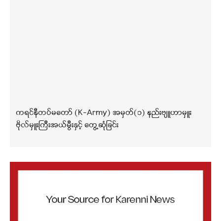
ကရင်နီတပ်မတော် (K-Army) အမှတ်(၁) နည်းဗျူဟာမှူး
ဗိုလ်မှူးကြီးအယ်မွီးနှင့် တွေ့ဆုံခြင်း