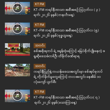
KT FM
KT-FM ကရင်နီဘာသာ အစီအစဉ် ဩဂုတ်လ ( ၃ )
ရက်၊ ၂၀၂၆ ခုနှစ်(တနင်္လာနေ့)
KT FM
KT-FM ကရင်နီဘာသာ အစီအစဉ် ဩဂုတ်လ (၅)
ရက်၊ ၂၀၂၆ ခုနှစ်(ဗုဒ္ဓဟူးနေ့)
သတင်း
စစ်အစိုးရတပ် ရဲ့ ဒရုန်းဗုံးကြောင့် မြေပဲစိုက်ပျိုးနေတဲ့ ဖ
ရူဆိုဒေသခံတစ်ဦး ထိခိုက်ဒဏ်ရာရ
သတင်း
ကရင်နီပြည်နဲ့ ကယန်းဒေသအတွင်းမှာ စစ်အုပ်စုတပ်
ရဲ့ တိုက်ခိုက်မှုတွေကြောင့် တလအတွင်း နေအိမ် ၁၀
လုံးကျော် ပျက်စီး
KT FM
KT-FM ကရင်နီဘာသာ အစီအစဉ် ဩဂုတ်လ( ၇ )
ရက်၊ ၂၀၂၆ ခုနှစ်(သောကြာနေ့)