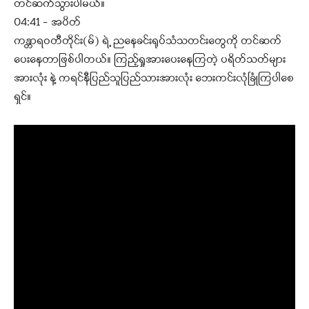
တင်ဆက်သွားပါမယ်။
04:41 – အပိတ်
ကန္တာရဝတီတိုင်း(မ်) ရဲ့ ညနေခင်းရုပ်သံသတင်းတွေကို တင်ဆက်
ပေးနေတာဖြစ်ပါတယ်။ ကြည့်ရှုအားပေးနေကြတဲ့ ပရိတ်သတ်များ
အားလုံး နဲ့ ကရင်နီပြည်သူပြည်သားအားလုံး ဘေးကင်းလုံခြုံကြပါစေ
ရှင်။