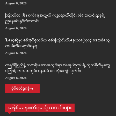
August 6, 2026
ဩဂုတ်လ (၆) ရက်နေ့အတွက် ကန္တာရဝတီတိုင်း (မ်) သတင်းဌာနရဲ့
ညနေခင်းရုပ်သံသတင်း
August 6, 2026
ဒီးမော့ဆိုမှာ စစ်အုပ်စုတပ်က စစ်ကြောင်းထိုးနေတာကြောင့် ဒေသခံတွေ
ထပ်မံတိမ်းရှောင်နေရ
August 6, 2026
ကရင်နီပြည်နဲ့ ကယန်းဒေသအတွင်းမှာ စစ်အုပ်စုတပ်ရဲ့ တိုက်ခိုက်မှုတွေ
ကြောင့် တလအတွင်း နေအိမ် ၁၀ လုံးကျော် ပျက်စီး
August 6, 2026
ပိုမိုဖတ်ရှုရန်
မဖြစ်မနေဖတ်ရမည့် သတင်းများ