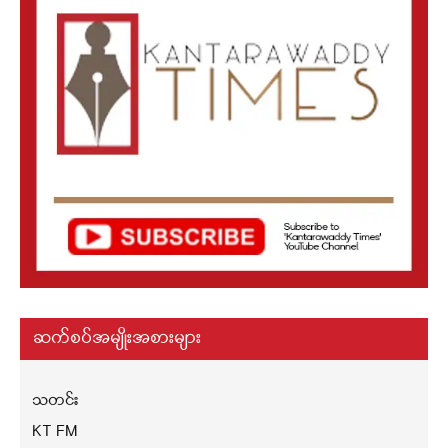
ဆက်စပ်အမျိုးအစားများ
သတင်း
KT FM