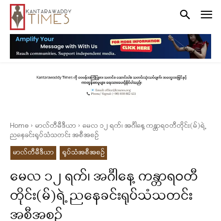
Home
မာလ်တီမီဒီယာ
မေလ ၁၂ ရက်၊ အင်္ဂါနေ့ ကန္တာရဝတီတိုင်း(မ်)ရဲ့
ညနေခင်းရုပ်သံသတင်း အစီအစဉ်
မာလ်တီမီဒီယာ
ရုပ်သံအစီအစဉ်
မေလ ၁၂ ရက်၊ အင်္ဂါနေ့ ကန္တာရဝတီ
တိုင်း(မ်)ရဲ့ ညနေခင်းရုပ်သံသတင်း
အစီအစဉ်