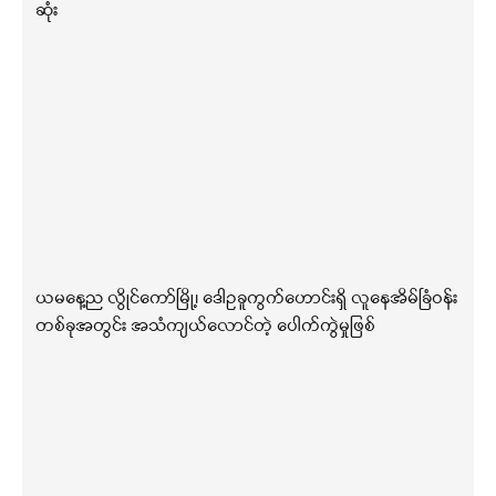
ဆုံး
ယမနေ့ည လွိုင်ကော်မြို့၊ ဒေါဥခူကွက်ဟောင်းရှိ လူနေအိမ်ခြံဝန်း
တစ်ခုအတွင်း အသံကျယ်လောင်တဲ့ ပေါက်ကွဲမှုဖြစ်