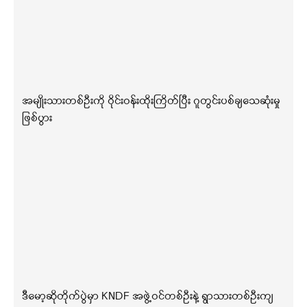
အမျိုးသားတစ်ဦးကို ဝိုင်းဝန်းထိုးကြိတ်ပြီး ဂူတွင်းပစ်ချသေဆုံးမှု
ဖြစ်ပွား
ဒီမော့ဆိုတိုက်ပွဲမှာ KNDF အဖွဲ့ဝင်တစ်ဦးနဲ့ ရွာသားတစ်ဦးကျ