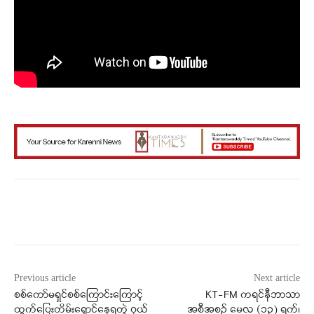
Facebook
X
WhatsApp
Previous article
Next article
စစ်ကော်မရှင်စစ်ကြောင်းကြောင့်
KT-FM ကရင်နီဘာသာ
ထွက်ပြေးတိမ်းရှောင်နေရတဲ့ ဝှယ်
အစီအစဉ် မေလ (၁၃) ရက်၊