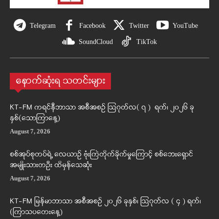
Telegram
Facebook
Twitter
YouTube
SoundCloud
TikTok
နောက်ဆုံးရ သတင်းများ
KT-FM ကရင်နီဘာသာ အစီအစဉ် ဩဂုတ်လ( ၇ ) ရက်၊ ၂၀၂၆ ခု
နှစ်(သောကြာနေ့)
August 7, 2026
စစ်အုပ်စုတပ်ရဲ့ လေယာဉ် ဗုံးကြဲတိုက်ခိုက်မှုကြောင့် စစ်ဘေးရှောင်
အမျိုးသားတဦး ထိမှန်သေဆုံး
August 7, 2026
KT-FM မြန်မာဘာသာ အစီအစဉ် ၂၀၂၆ ခုနှစ်၊ ဩဂုတ်လ ( ၄ ) ရက်၊
(ကြာသပတေးနေ့)