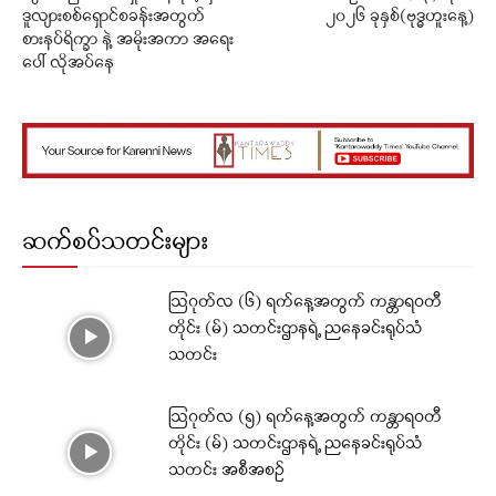
ဒူလျားစစ်ရှောင်စခန်းအတွက်
၂၀၂၆ ခုနှစ်(ဗုဒ္ဓဟူးနေ့)
စားနပ်ရိက္ခာ နဲ့ အမိုးအကာ အရေး
ပေါ် လိုအပ်နေ
ဆက်စပ်သတင်းများ
ဩဂုတ်လ (၆) ရက်နေ့အတွက် ကန္တာရဝတီ
တိုင်း (မ်) သတင်းဌာနရဲ့ ညနေခင်းရုပ်သံ
သတင်း
ဩဂုတ်လ (၅) ရက်နေ့အတွက် ကန္တာရဝတီ
တိုင်း (မ်) သတင်းဌာနရဲ့ ညနေခင်းရုပ်သံ
သတင်း အစီအစဉ်