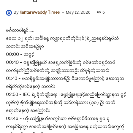
-
May 12, 2026
5
By
Kantarawaddy Times
မင်္ဂလာပါရှင်…..
မေလ ၁၂ ရက်၊ အင်္ဂါနေ့ ကန္တာရဝတီတိုင်း(မ်)ရဲ့ ညနေခင်းရုပ်သံ
သတင်း အစီအစဉ်မှာ
00:00 – အဖွင့်
00:40 – ဖရူဆိုမြို့နယ် အရှေ့ဘက်ခြမ်းကို စစ်ကော်မရှင်တပ်
လက်နက်ကြီးပစ်ခတ်လို့ အမျိုးသားတဦး ထိမှန်တဲ့သတင်း
01:43 – မသန်စွမ်းအမျိုးသားတစ်ဦး မီးလောင်မှုကြောင့် ဆေးကုသ
စရိတ်လိုအပ်နေတဲ့ သတင်း
02:53 – IEC ရဲ့ စိုက်ပျိုးရေး ၊ မွေးမြူရေးနှင့်ဆည်မြောင်းဌာနက ဖွင့်
လှစ်တဲ့ စိုက်ပျိုးရေးသင်တန်းကို သင်တန်းသား (၃၀) ဦး တက်
ရောက်နေတဲ့ အကြောင်း
03:46 – ဟိုယာမြို့နယ်အတွင်းက စစ်ရှောင်မိသားစု ၅၀ စု
စားနပ်ရိက္ခာ အခက်အခဲဖြစ်နေတဲ့ အခြေအနေ စတဲ့သတင်းတွေကို