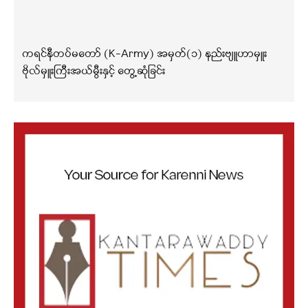
ကရင်နီတပ်မတော် (K-Army) အမှတ်(၁) နည်းဗျူဟာမှူး
ဗိုလ်မှူးကြီးအယ်မွီးနှင့် တွေ့ဆုံခြင်း