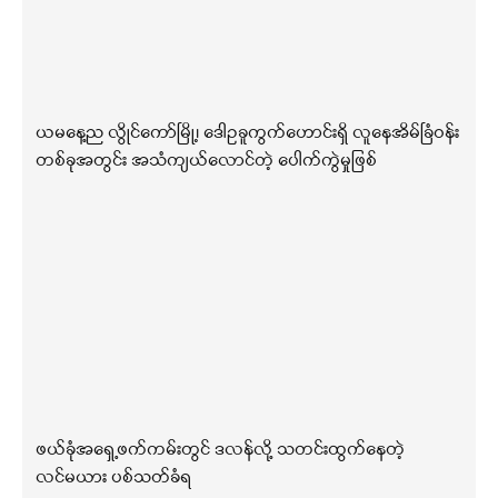
ယမနေ့ည လွိုင်ကော်မြို့၊ ဒေါဥခူကွက်ဟောင်းရှိ လူနေအိမ်ခြံဝန်း
တစ်ခုအတွင်း အသံကျယ်လောင်တဲ့ ပေါက်ကွဲမှုဖြစ်
ဖယ်ခုံအရှေ့ဖက်ကမ်းတွင် ဒလန်လို့ သတင်းထွက်နေတဲ့
လင်မယား ပစ်သတ်ခံရ