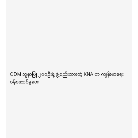
CDM သူနာပြု ၂၀၀ဦးနဲ့ ဖွဲ့စည်းထားတဲ့ KNA က ကျန်းမာရေး
ဝန်ဆောင်မှုပေး