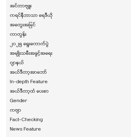
အင်တာဗျူး
ကရင်နီဘာသာ ရေဒီယို
အတွေးအမြင်
ကာတွန်း
၂၀၂၅ ရွေးကောက်ပွဲ
အမျိုးသမီးအခွင့်အရေး
ဂျာနယ်
အယ်ဒီတာ့အာဘော်
In-depth Feature
အယ်ဒီတာ့ထံ ပေးစာ
Gender
ကဗျာ
Fact-Checking
News Feature