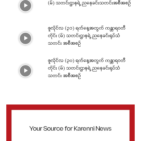
(မ်) သတင်းဌာနရဲ့ ညနေခင်းသတင်းအစီအစဉ်
ဇူလိုင်လ (၃၁) ရက်နေ့အတွက် ကန္တာရဝတီ
တိုင်း (မ်) သတင်းဌာနရဲ့ ညနေခင်းရုပ်သံ
သတင်း အစီအစဉ်
ဇူလိုင်လ (၃၀) ရက်နေ့အတွက် ကန္တာရဝတီ
တိုင်း (မ်) သတင်းဌာနရဲ့ ညနေခင်းရုပ်သံ
သတင်း အစီအစဉ်