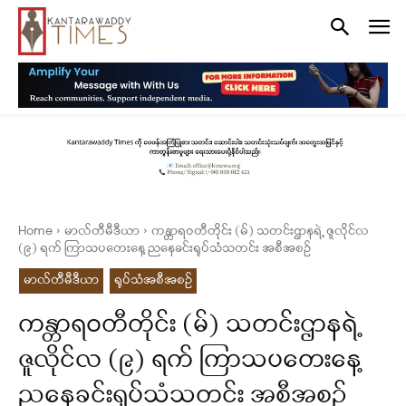
Home
မာလ်တီမီဒီယာ
ကန္တာရဝတီတိုင်း (မ်) သတင်းဌာနရဲ့ ဇူလိုင်လ
(၉) ရက် ကြာသပတေးနေ့ ညနေခင်းရုပ်သံသတင်း အစီအစဉ်
မာလ်တီမီဒီယာ
ရုပ်သံအစီအစဉ်
ကန္တာရဝတီတိုင်း (မ်) သတင်းဌာနရဲ့
ဇူလိုင်လ (၉) ရက် ကြာသပတေးနေ့
ညနေခင်းရုပ်သံသတင်း အစီအစဉ်