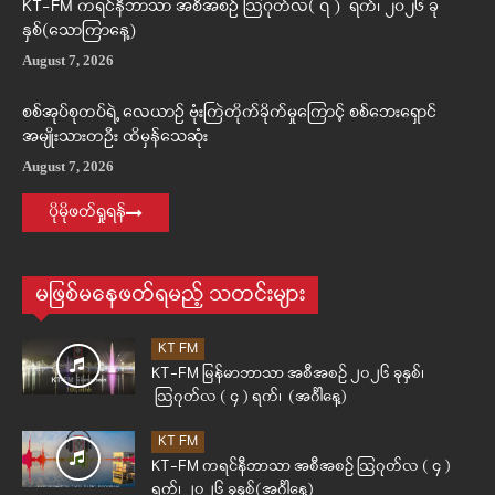
KT-FM ကရင်နီဘာသာ အစီအစဉ် ဩဂုတ်လ( ၇ ) ရက်၊ ၂၀၂၆ ခု
နှစ်(သောကြာနေ့)
August 7, 2026
စစ်အုပ်စုတပ်ရဲ့ လေယာဉ် ဗုံးကြဲတိုက်ခိုက်မှုကြောင့် စစ်ဘေးရှောင်
အမျိုးသားတဦး ထိမှန်သေဆုံး
August 7, 2026
ပိုမိုဖတ်ရှုရန်
မဖြစ်မနေဖတ်ရမည့် သတင်းများ
KT FM
KT-FM မြန်မာဘာသာ အစီအစဉ် ၂၀၂၆ ခုနှစ်၊
ဩဂုတ်လ ( ၄ ) ရက်၊ (အင်္ဂါနေ့)
KT FM
KT-FM ကရင်နီဘာသာ အစီအစဉ် ဩဂုတ်လ ( ၄ )
ရက်၊ ၂၀၂၆ ခုနှစ်(အင်္ဂါနေ့)