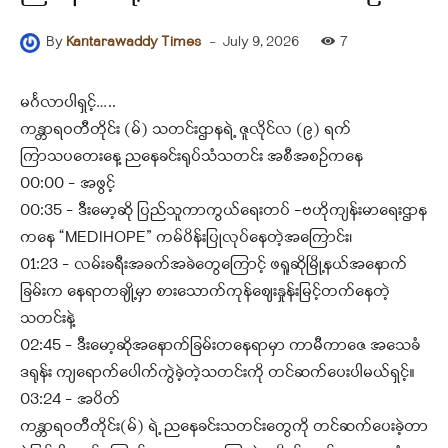
-
July 9, 2026
7
By
Kantarawaddy Times
မင်္ဂလာပါရှင့်…..
ကန္တာရဝတီတိုင်း (မ်) သတင်းဌာနရဲ့ ဇူလိုင်လ (၉) ရက်
ကြာသပတေးနေ့ ညနေခင်းရုပ်သံသတင်း အစီအစဉ်ကနေ
00:00 – အဖွင့်
00:35 – ဒီးမော့ဆို ပြည်သူကာကွယ်ရေးတပ် -ဗဟိုကျန်းမာရေးဌာန
ကနေ “MEDIHOPE” ကမ်ပိန်းပြုလုပ်နေတဲ့အကြောင်း၊
01:23 – လမ်းခရီးအခက်အခဲတွေကြောင့် ဖရူဆိုမြို့နယ်အနောက်
ခြမ်းက နေရာတချို့မှာ စားသောက်ကုန်ဈေးနှုန်းမြင့်တက်နေတဲ့
သတင်းနဲ့
02:45 – ဒီးမော့ဆိုအနောက်ခြမ်းတနေရာမှာ ကာမီကာဇေ အသေခံ
ဒရုန်း ကျရောက်ပေါက်ကွဲခဲ့တဲ့သတင်းကို တင်ဆက်ပေးပါမယ်ရှင့်။
03:24 – အပိတ်
ကန္တာရဝတီတိုင်း(မ်) ရဲ့ ညနေခင်းသတင်းတွေကို တင်ဆက်ပေးခဲ့တာ