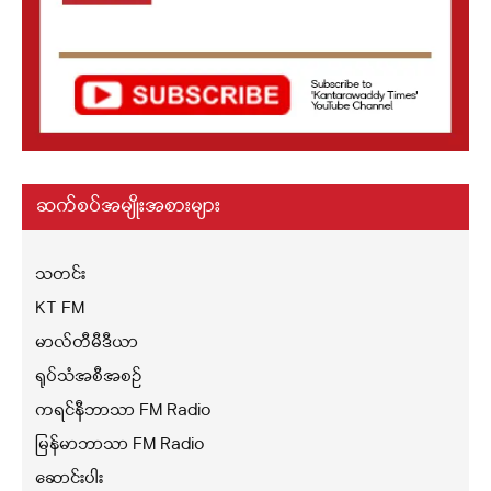
ဆက်စပ်အမျိုးအစားများ
သတင်း
KT FM
မာလ်တီမီဒီယာ
ရုပ်သံအစီအစဉ်
ကရင်နီဘာသာ FM Radio
မြန်မာဘာသာ FM Radio
ဆောင်းပါး