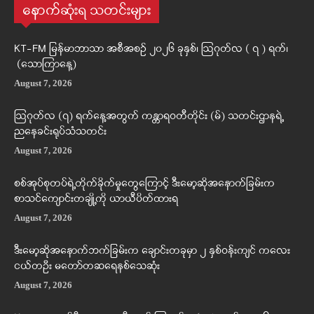
နောက်ဆုံးရ သတင်းများ
KT-FM မြန်မာဘာသာ အစီအစဉ် ၂၀၂၆ ခုနှစ်၊ ဩဂုတ်လ ( ၇ ) ရက်၊
(သောကြာနေ့)
August 7, 2026
ဩဂုတ်လ (၇) ရက်နေ့အတွက် ကန္တာရဝတီတိုင်း (မ်) သတင်းဌာနရဲ့
ညနေခင်းရုပ်သံသတင်း
August 7, 2026
စစ်အုပ်စုတပ်ရဲ့တိုက်ခိုက်မှုတွေကြောင့် ဒီးမော့ဆိုအနောက်ခြမ်းက
စာသင်ကျောင်းတချို့ကို ယာယီပိတ်ထားရ
August 7, 2026
ဒီးမော့ဆိုအနောက်ဘက်ခြမ်းက ချောင်းတခုမှာ ၂ နှစ်ဝန်းကျင် ကလေး
ငယ်တဦး မတော်တဆရေနစ်သေဆုံး
August 7, 2026