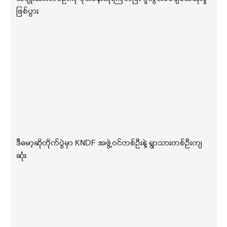
ဖြစ်ပွား
ဒီမော့ဆိုတိုက်ပွဲမှာ KNDF အဖွဲ့ဝင်တစ်ဦးနဲ့ ရွာသားတစ်ဦးကျ
ဆုံး