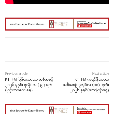
Facebook
X
WhatsApp
Previous article
Next article
KT-FM မြန်မာဘာသာ အစီအစဉ်
KT-FM ကရင်နီဘာသာ
၂၀၂၆ ခုနှစ်၊ ဇူလိုင်လ ( ၉ ) ရက်၊
အစီအစဉ် ဇူလိုင်လ (၁၀) ရက်၊
(ကြာသပတေးနေ့)
၂၀၂၆ ခုနှစ်(သောကြာနေ့)