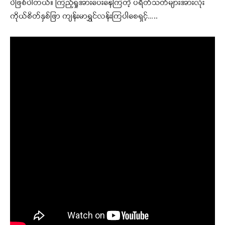
ပဲဖြစ်ပါတယ်။ ကြည့်ရှုအားပေးနေကြတဲ့ ပရိတ်သတ်များအားလုံး
ကိုယ်စိတ်နှစ်ဖြာ ကျန်းမာရွှင်လန်းကြပါစေရှင့်…..