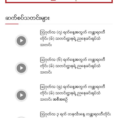
ဆက်စပ်သတင်းများ
ဩဂုတ်လ (၇) ရက်နေ့အတွက် ကန္တာရဝတီ
တိုင်း (မ်) သတင်းဌာနရဲ့ ညနေခင်းရုပ်သံ
သတင်း
ဩဂုတ်လ (၆) ရက်နေ့အတွက် ကန္တာရဝတီ
တိုင်း (မ်) သတင်းဌာနရဲ့ ညနေခင်းရုပ်သံ
သတင်း
ဩဂုတ်လ (၅) ရက်နေ့အတွက် ကန္တာရဝတီ
တိုင်း (မ်) သတင်းဌာနရဲ့ ညနေခင်းရုပ်သံ
သတင်း အစီအစဉ်
ဩဂုတ်လ ၃ ရက် တနင်္လာနေ့ ကန္တာရဝတီတိုင်း