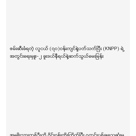
ဖမ်းဆီးခံရတဲ့ လူငယ် (၇၀)ဝန်းကျင်နဲ့ပတ်သက်ပြီး (KNPP) ရဲ့
အတွင်းရေးမှူး-၂ ခူးဒယ်နီရယ်နဲ့ဆက်သွယ်မေးမြန်း
အမျိုးသားတစ်ဦးကို ဝိုင်းဝန်းထိုးကြိတ်ပြီး ဂူတွင်းပစ်ချသေဆုံးမှု