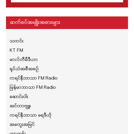
ဆက်စပ်အမျိုးအစားများ
သတင်း
KT FM
မာလ်တီမီဒီယာ
ရုပ်သံအစီအစဉ်
ကရင်နီဘာသာ FM Radio
မြန်မာဘာသာ FM Radio
ဆောင်းပါး
အင်တာဗျူး
ကရင်နီဘာသာ ရေဒီယို
အတွေးအမြင်
ကာတွန်း