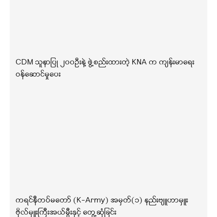
CDM သူနာပြု ၂၀၀ဦးနဲ့ ဖွဲ့စည်းထားတဲ့ KNA က ကျန်းမာရေး
ဝန်ဆောင်မှုပေး
ကရင်နီတပ်မတော် (K-Army) အမှတ်(၁) နည်းဗျူဟာမှူး
ဗိုလ်မှူးကြီးအယ်မွီးနှင့် တွေ့ဆုံခြင်း