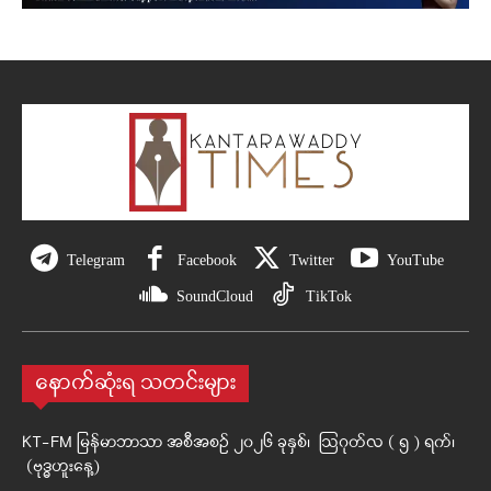
Telegram
Facebook
Twitter
YouTube
SoundCloud
TikTok
နောက်ဆုံးရ သတင်းများ
KT-FM မြန်မာဘာသာ အစီအစဉ် ၂၀၂၆ ခုနှစ်၊ ဩဂုတ်လ ( ၅ ) ရက်၊
(ဗုဒ္ဓဟူးနေ့)