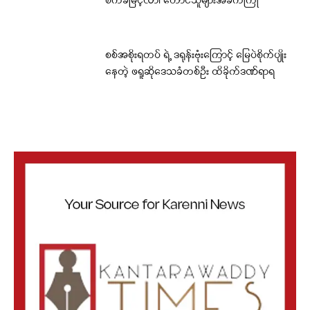
စက်ခမြင့်လာ၊ တောင်သူများအခက်ကြုံ
စစ်အစိုးရတပ် ရဲ့ ဒရုန်းဗုံးကြောင့် မြေပဲစိုက်ပျိုး
နေတဲ့ ဖရူဆိုဒေသခံတစ်ဦး ထိခိုက်ဒဏ်ရာရ