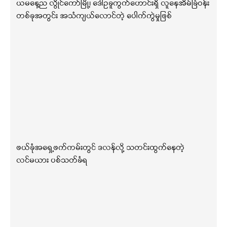
ယမနေ့ည လွိုင်ကော်မြို့၊ ဒေါဥခူကွက်ဟောင်းရှိ လူနေအိမ်ခြံဝန်း
တစ်ခုအတွင်း အသံကျယ်လောင်တဲ့ ပေါက်ကွဲမှုဖြစ်
ဖယ်ခုံအရှေ့ဖက်ကမ်းတွင် ဒလန်လို့ သတင်းထွက်နေတဲ့
လင်မယား ပစ်သတ်ခံရ