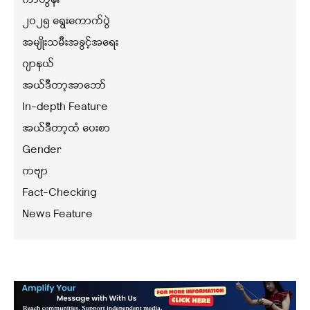
၂၀၂၅ ရွေးကောက်ပွဲ
အမျိုးသမီးအခွင့်အရေး
ဂျာနယ်
အယ်ဒီတာ့အာဘော်
In-depth Feature
အယ်ဒီတာ့ထံ ပေးစာ
Gender
ကဗျာ
Fact-Checking
News Feature