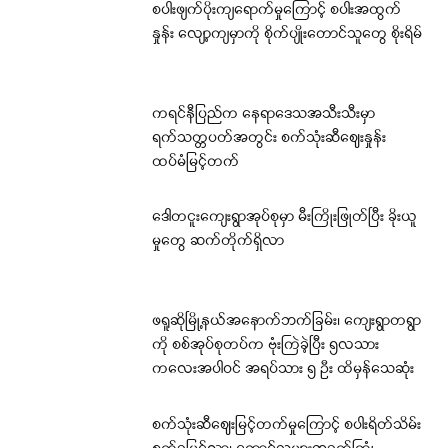
စပါးဖျက်ပိုးကျရောက်မှုကြောင့် စပါးအထွက်
နှုန်း လျော့ကျမှာကို စိုက်ပျိုးတောင်သူတွေ စိုးရိမ်
ကရင်နီပြည်က နေရာဒေသအသီးသီးမှာ
ရက်သတ္တပတ်အတွင်း စက်သုံးဆီဈေးနှုန်း
ထပ်မံမြင့်တက်
ဒေါတငူးကျေးရွာအုပ်စုမှာ မီးကြိုးဖြုတ်ပြီး ခိုးယူ
မှုတွေ ဆက်တိုက်ရှိလာ
ဖရူဆိုမြို့နယ်အနောက်ဘက်ခြမ်း၊ ကျေးရွာတရွာ
ကို စစ်အုပ်စုတပ်က ဗုံးကြဲခဲ့ပြီး ၅လသား
ကလေးအပါဝင် အရပ်သား ၅ ဦး ထိမှန်သေဆုံး
စက်သုံးဆီဈေးမြင့်တက်မှုကြောင့် စပါးရိတ်သိမ်း