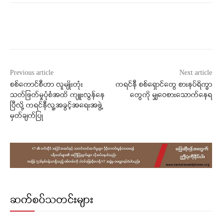
Facebook
X
WhatsApp
Previous article
Next article
စစ်ကောင်စီဟာ လူမျိုးတုံး
ကရင်နီ စစ်ရှောင်တွေ စားနပ်ရိက္ခာ
သတ်ဖြတ်မှုပုံစံအထိ ကျူးလွန်နေ
တွေကို မျှဝေစားသောက်နေရ
ပြီလို့ ကရင်နီလူ့အခွင့်အရေးအဖွဲ့
မှတ်ချက်ပြု
ဆက်စပ်သတင်းများ