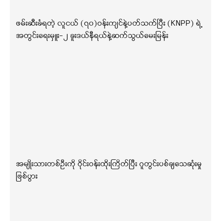
ဖမ်းဆီးခံရတဲ့ လူငယ် (၇၀)ဝန်းကျင်နဲ့ပတ်သက်ပြီး (KNPP) ရဲ့
အတွင်းရေးမှူး-၂ ခူးဒယ်နီရယ်နဲ့ဆက်သွယ်မေးမြန်း
အမျိုးသားတစ်ဦးကို ဝိုင်းဝန်းထိုးကြိတ်ပြီး ဂူတွင်းပစ်ချသေဆုံးမှု
ဖြစ်ပွား