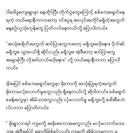
ပါဒေါဒူကျေးရွာမှာ နေထိုင်ပြီး တိုက်ပွဲတွေကြောင့် စစ်ဘေးရှောင်နေ
ရတဲ့ ဘယ်ရောနီကာကတော့ ဝင်ငွေရ အလုပ်အကိုင်မရှိတဲ့အတွက်
နေ့စဉ်လူသုံးကုန်တွေ ပြတ်လပ်နေတယ်လို့ ပြောပါတယ်။
“အသုံးစရိတ်အတွက် ဆပ်ပြာတွေကတော့ မရှိဘူးပေါ့နော။ ပိုက်ဆံ
မရှိဘူး။ သွားဝယ်ဖို့ ဆိုင်လည်း မရှိဘူး။ အဲ့ဒီတော့ ဆပ်ပြာတွေ
အများကြီး လိုအပ်တယ်ပေါ့နော။” လို့ ဘယ်ရောနီကာက ပြောပါ
တယ်။
ဒါ့အပြင် စစ်ဘေးရှောင်တွေမှာ မိုးကာကို အသုံးပြုရတဲ့အတွက်
မိုးကာမလုံလောက်မှုတွေလည်း ရှိနေတယ်လို့ ဆိုပါတယ်။ စစ်ရှောင်
စခန်းတွေမှာ အိမ်သာတွေလည်း လုံလောက်မှု မရှိဘူးလို့ ဒေါ်အီစဘဲ
လ်လာက ပြောပါတယ်။
“ မိုးရွာလာရင် ကျမတို့ အမိုးအကာအတွေလည်း မလုံလောက်သေး
ဘူး။ အဲ့ဒီအပြင် ရောဂါဖြစ်ရင်လည်း ကျမတို့ အိမ်သာတွေက မ