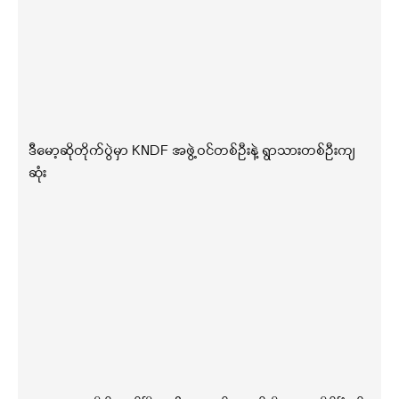
ဒီမော့ဆိုတိုက်ပွဲမှာ KNDF အဖွဲ့ဝင်တစ်ဦးနဲ့ ရွာသားတစ်ဦးကျ
ဆုံး