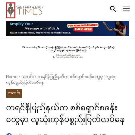
Home
သတင်း
ကရင်နီပြည်နယ်က စစ်ရှောင်စခန်းတွေမှာ လူသုံး
ကုန်ပစ္စည်းပြတ်လပ်နေ
သတင်း
ကရင်နီပြည်နယ်က စစ်ရှောင်စခန်း
တွေမှာ လူသုံးကုန်ပစ္စည်းပြတ်လပ်နေ