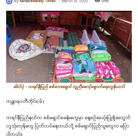
-
498
By
Kantarawaddy Times
March 15, 2022
ဓါတ်ပုံ - ကရင်နီပြည် စစ်ဘေးရှောင် ကူညီစောင့်ရှောက်ရေးကွန်ယက်
ကန္တာရဝတီတိုင်း(မ်)
ကရင်နီပြည်နယ်က စစ်ရှောင်စခန်းတွေမှာ နေ့စဉ်အသုံးပြုဖို့အတွက်
လူသုံးကုန်တွေ ပြတ်လပ်နေတယ်လို့ စစ်ရှောင်ပြည်သူတွေက ပြော
ပါတယ်။