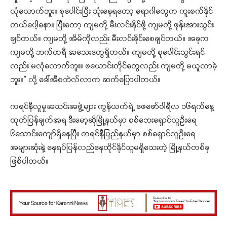
လုံလောက်ဘူး။ စုပေါင်းပြီး သုံးနေရတော့ ရောဂါတွေက ကူးစက်နိုင်
တယ်ပေါ့နော။ ပြီးတော့ ကျမတို့ မီးလင်းနိုင်ဖို့ ကျမတို့ ဖုန်းအားသွင်း
ချင်တယ်။ ကျမတို့ အိမ်ကိုလည်း မီးလင်းခိုင်းစေချင်တယ်။ အခုက
ကျမတို့ ဘက်ထရီ အသေးတွေရှိတယ်။ ကျမတို့ စုပေါင်းသွင်းရင်
လည်း မလုံလောက်ဘူး။ ဖယောင်းတိုင်တွေလည်း ကျမတို့ မယူလာခဲ့
ဘူး။” လို့ ဒေါ်အီစဘဲလ်လာက ဆက်ပြောပါတယ်။
ကရင်နီလူမှုအသင်းအဖွဲ့များ ကွန်ယက်ရဲ့ ဖေဖော်ဝါရီလ ၁၆ရက်နေ့
ထုတ်ပြန်ချက်အရ ဒီးမော့ဆိုမြို့နယ်မှာ စစ်ဘေးရှောင်လူဦးရေ
၆သောင်းကျော်ရှိနေပြီး ကရင်နီပြည်နယ်မှာ စစ်ရှောင်လူဦးရေ
အများဆုံးနဲ့ နေရပ်ပြန်လည်နေထိုင်နိုင်သူမရှိသေးတဲ့ မြို့နယ်တစ်ခု
ဖြစ်ပါတယ်။