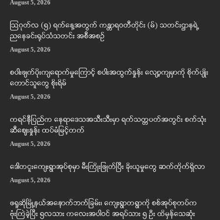
August 5, 2026
ဩဂုတ်လ (၅) ရက်နေ့အတွက် ကန္တာရဝတီတိုင်း (မ်) သတင်းဌာနရဲ့
ညနေခင်းရုပ်သံသတင်း အစီအစဉ်
August 5, 2026
စပါးဖျက်ပိုးကျရောက်မှုကြောင့် စပါးအထွက်နှုန်း လျော့ကျမှာကို စိုက်ပျိုး
တောင်သူတွေ စိုးရိမ်
August 5, 2026
ကရင်နီပြည်က နေရာဒေသအသီးသီးမှာ ရက်သတ္တပတ်အတွင်း စက်သုံး
ဆီဈေးနှုန်း ထပ်မံမြင့်တက်
August 5, 2026
ဒေါတငူးကျေးရွာအုပ်စုမှာ မီးကြိုးဖြုတ်ပြီး ခိုးယူမှုတွေ ဆက်တိုက်ရှိလာ
August 5, 2026
ဖရူဆိုမြို့နယ်အနောက်ဘက်ခြမ်း၊ ကျေးရွာတရွာကို စစ်အုပ်စုတပ်က
ဗုံးကြဲခဲ့ပြီး ၅လသား ကလေးအပါဝင် အရပ်သား ၅ ဦး ထိမှန်သေဆုံး