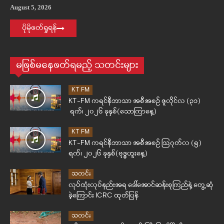
August 5, 2026
ပိုမိုဖတ်ရှုရန်
မဖြစ်မနေဖတ်ရမည့် သတင်းများ
KT FM
KT-FM ကရင်နီဘာသာ အစီအစဉ် ဇူလိုင်လ (၃၁)
ရက်၊ ၂၀၂၆ ခုနှစ်(သောကြာနေ့)
KT FM
KT-FM ကရင်နီဘာသာ အစီအစဉ် ဩဂုတ်လ (၅)
ရက်၊ ၂၀၂၆ ခုနှစ်(ဗုဒ္ဓဟူးနေ့)
သတင်း
လုပ်ထုံးလုပ်နည်းအရ ဒေါ်အောင်ဆန်းစုကြည်နဲ့ တွေ့ဆုံ
ခဲ့ကြောင်း ICRC ထုတ်ပြန်
သတင်း