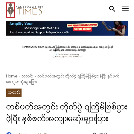
Home
သတင်း
တစ်ပတ်အတွင်း တိုက်ပွဲ ၇ကြိမ်ဖြစ်ပွားခဲ့ပြီး နှစ်ဖက်
အကျအဆုံးများပြား
သတင်း
တစ်ပတ်အတွင်း တိုက်ပွဲ ၇ကြိမ်ဖြစ်ပွား
ခဲ့ပြီး နှစ်ဖက်အကျအဆုံးများပြား