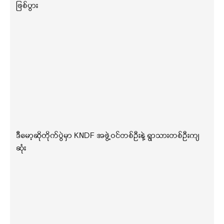
ဖြစ်ပွား
ဒီမော့ဆိုတိုက်ပွဲမှာ KNDF အဖွဲ့ဝင်တစ်ဦးနဲ့ ရွာသားတစ်ဦးကျ
ဆုံး