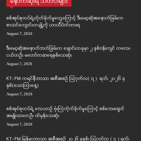
နောက်ဆုံးရ သတင်းများ
စစ်အုပ်စုတပ်ရဲ့တိုက်ခိုက်မှုတွေကြောင့် ဒီးမော့ဆိုအနောက်ခြမ်းက
စာသင်ကျောင်းတချို့ကို ယာယီပိတ်ထားရ
August 7, 2026
ဒီးမော့ဆိုအနောက်ဘက်ခြမ်းက ချောင်းတခုမှာ ၂ နှစ်ဝန်းကျင် ကလေး
ငယ်တဦး မတော်တဆရေနစ်သေဆုံး
August 7, 2026
KT-FM ကရင်နီဘာသာ အစီအစဉ် ဩဂုတ်လ( ၇ ) ရက်၊ ၂၀၂၆ ခု
နှစ်(သောကြာနေ့)
August 7, 2026
စစ်အုပ်စုတပ်ရဲ့ လေယာဉ် ဗုံးကြဲတိုက်ခိုက်မှုကြောင့် စစ်ဘေးရှောင်
အမျိုးသားတဦး ထိမှန်သေဆုံး
August 7, 2026
KT-FM မြန်မာဘာသာ အစီအစဉ် ၂၀၂၆ ခုနှစ်၊ ဩဂုတ်လ ( ၄ ) ရက်၊