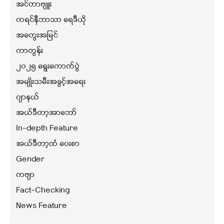
အင်တာဗျူး
ကရင်နီဘာသာ ရေဒီယို
အတွေးအမြင်
ကာတွန်း
၂၀၂၅ ရွေးကောက်ပွဲ
အမျိုးသမီးအခွင့်အရေး
ဂျာနယ်
အယ်ဒီတာ့အာဘော်
In-depth Feature
အယ်ဒီတာ့ထံ ပေးစာ
Gender
ကဗျာ
Fact-Checking
News Feature