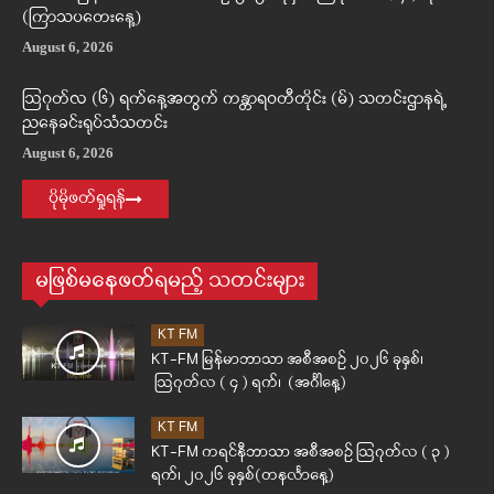
(ကြာသပတေးနေ့)
August 6, 2026
ဩဂုတ်လ (၆) ရက်နေ့အတွက် ကန္တာရဝတီတိုင်း (မ်) သတင်းဌာနရဲ့
ညနေခင်းရုပ်သံသတင်း
August 6, 2026
ပိုမိုဖတ်ရှုရန်
မဖြစ်မနေဖတ်ရမည့် သတင်းများ
KT FM
KT-FM မြန်မာဘာသာ အစီအစဉ် ၂၀၂၆ ခုနှစ်၊
ဩဂုတ်လ ( ၄ ) ရက်၊ (အင်္ဂါနေ့)
KT FM
KT-FM ကရင်နီဘာသာ အစီအစဉ် ဩဂုတ်လ ( ၃ )
ရက်၊ ၂၀၂၆ ခုနှစ်(တနင်္လာနေ့)