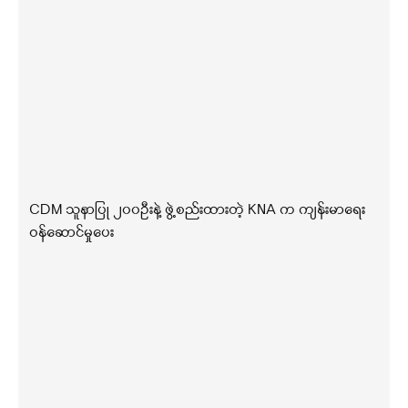
CDM သူနာပြု ၂၀၀ဦးနဲ့ ဖွဲ့စည်းထားတဲ့ KNA က ကျန်းမာရေး
ဝန်ဆောင်မှုပေး