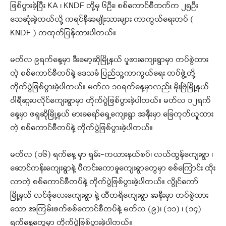
ဖြစ်ပွားခဲ့ပြီး KA ၊ KNDF တို့မှ ၆ဦး၊ စစ်ကောင်စီဘက်က ၂၅ဦး
သေဆုံးခဲ့တယ်လို့ ကရင်နီအမျိုးသားများ ကာကွယ်ရေးတပ် (
KNDF ) ကထုတ်ပြန်ထားပါတယ်။
မတ်လ ၉ရက်နေ့မှာ ဒီးမော့ဆိုမြို့နယ် ပူဖားကျေးရွာမှာ တပ်စွဲထား
တဲ့ စစ်ကောင်စီတပ်နဲ့ ဒေသခံ ပြည်သူ့ကာကွယ်ရေး တပ်ဖွဲ့တို့
တိုက်ပွဲဖြစ်ပွားခဲ့ပါတယ်။ မတ်လ ၁၀ရက်နေ့မှာလည်း မိုးဗြဲမြို့နယ်
ဝါရီဆူးပလိုင်ကျေးရွာမှာ တိုက်ပွဲဖြစ်ပွားခဲ့ပါတယ်။ မတ်လ ၁၂ရက်
နေ့မှာ ဖရူဆိုမြို့နယ် မားခရော်ရှေ့ကျေးရွာ အနီးမှာ ခြေကုတ်ယူထား
တဲ့ စစ်ကောင်စီတပ်နဲ့ တိုက်ပွဲဖြစ်ပွားခဲ့ပါတယ်။
မတ်လ (၁၆) ရက်နေ့ မှာ ရှမ်း-ကယားနယ်စပ်၊ လယ်ထွန်ကျေးရွာ ၊
ဆောင်ကန်းကျေးရွာနဲ့ ပီကင်းကောခူကျေးရွာတွေမှာ စစ်ကြောင်း ထိုး
လာတဲ့ စစ်ကောင်စီတပ်နဲ့ တိုက်ပွဲဖြစ်ပွားခဲ့ပါတယ်။ လွိုင်ကော်
မြို့နယ် လင်ဖုံလေးကျေးရွာ နဲ့ ထီတရိကျေးရွာ အနီးမှာ တပ်စွဲထား
သော အကြမ်းဖက်စစ်ကောင်စီတပ်နဲ့ မတ်လ (၉)၊ (၁၁) ၊ (၁၄)
ရက်နေ့တွေမှာ တိုက်ပွဲဖြစ်ပွားခဲ့ပါတယ်။