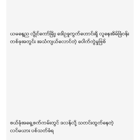
ယမနေ့ည လွိုင်ကော်မြို့၊ ဒေါဥခူကွက်ဟောင်းရှိ လူနေအိမ်ခြံဝန်း
တစ်ခုအတွင်း အသံကျယ်လောင်တဲ့ ပေါက်ကွဲမှုဖြစ်
ဖယ်ခုံအရှေ့ဖက်ကမ်းတွင် ဒလန်လို့ သတင်းထွက်နေတဲ့
လင်မယား ပစ်သတ်ခံရ