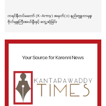
ကရင်နီတပ်မတော် (K-Army) အမှတ်(၁) နည်းဗျူဟာမှူး
ဗိုလ်မှူးကြီးအယ်မွီးနှင့် တွေ့ဆုံခြင်း