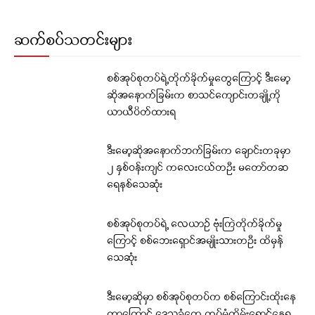
ဆက်စပ်သတင်းများ
စစ်အုပ်စုတပ်ရဲ့တိုက်ခိုက်မှုတွေကြောင့် ဒီးမော့
ဆိုအနောက်ခြမ်းက စာသင်ကျောင်းတချို့ကို
ယာယီပိတ်ထားရ
ဒီးမော့ဆိုအနောက်ဘက်ခြမ်းက ချောင်းတခုမှာ
၂ နှစ်ဝန်းကျင် ကလေးငယ်တဦး မတော်တဆ
ရေနစ်သေဆုံး
စစ်အုပ်စုတပ်ရဲ့ လေယာဉ် ဗုံးကြဲတိုက်ခိုက်မှု
ကြောင့် စစ်ဘေးရှောင်အမျိုးသားတဦး ထိမှန်
သေဆုံး
ဒီးမော့ဆိုမှာ စစ်အုပ်စုတပ်က စစ်ကြောင်းထိုးနေ
တာကြောင့် ဒေသခံတွေ ထပ်မံတိမ်းရှောင်နေရ