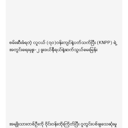
ဖမ်းဆီးခံရတဲ့ လူငယ် (၇၀)ဝန်းကျင်နဲ့ပတ်သက်ပြီး (KNPP) ရဲ့
အတွင်းရေးမှူး-၂ ခူးဒယ်နီရယ်နဲ့ဆက်သွယ်မေးမြန်း
အမျိုးသားတစ်ဦးကို ဝိုင်းဝန်းထိုးကြိတ်ပြီး ဂူတွင်းပစ်ချသေဆုံးမှု