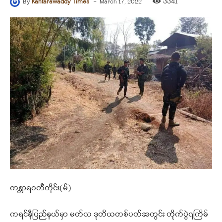
-
3341
By
Kantarawaddy Times
March 17, 2022
ကန္တာရဝတီတိုင်း(မ်)
ကရင်နီပြည်နယ်မှာ မတ်လ ဒုတိယတစ်ပတ်အတွင်း တိုက်ပွဲ၇ကြိမ်