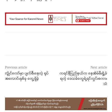
Facebook
X
WhatsApp
Previous article
Next article
လွိုင်ကော်မှာ ပျက်စီးနေတဲ့ ရုပ်
ကရင်နီပြည်နယ်က နေအိမ်မီးရှို့ခံ
အလောင်းနှစ်ခု တွေ့ရှိခဲ့
ရတဲ့ ဒေသခံတွေရဲ့ရင်တွင်းစကား
သံ