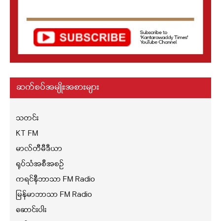
ဆက်စပ်အမျိုးအစားများ
သတင်း
KT FM
မာလ်တီမီဒီယာ
ရုပ်သံအစီအစဉ်
ကရင်နီဘာသာ FM Radio
မြန်မာဘာသာ FM Radio
ဆောင်းပါး