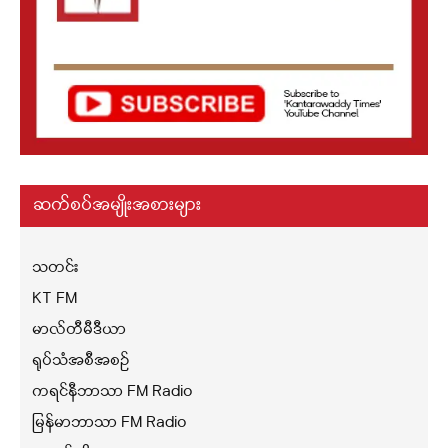
ဆက်စပ်အမျိုးအစားများ
သတင်း
KT FM
မာလ်တီမီဒီယာ
ရုပ်သံအစီအစဉ်
ကရင်နီဘာသာ FM Radio
မြန်မာဘာသာ FM Radio