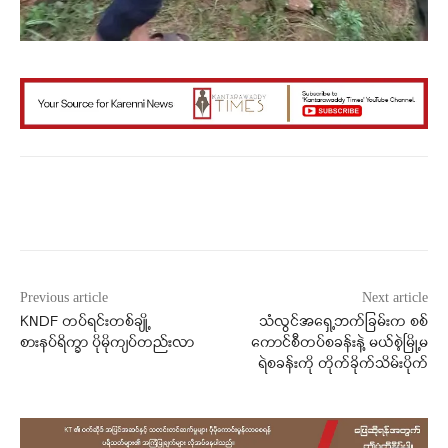
Facebook
X
WhatsApp
Previous article
Next article
KNDF တပ်ရင်းတစ်ချို့
သံလွင်အရှေ့ဘက်ခြမ်းက စစ်
စားနပ်ရိက္ခာ ပိုမိုကျပ်တည်းလာ
ကောင်စီတပ်စခန်းနဲ့ မယ်စဲ့မြို့မ
ရဲစခန်းကို တိုက်ခိုက်သိမ်းပိုက်