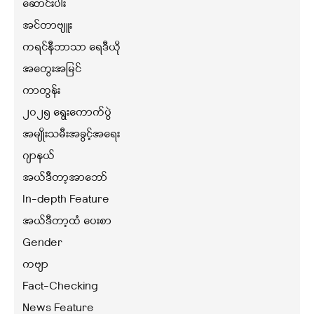
ဆောင်းပါး
အင်တာဗျူး
ကရင်နီဘာသာ ရေဒီယို
အတွေးအမြင်
ကာတွန်း
၂၀၂၅ ရွေးကောက်ပွဲ
အမျိုးသမီးအခွင့်အရေး
ဂျာနယ်
အယ်ဒီတာ့အာဘော်
In-depth Feature
အယ်ဒီတာ့ထံ ပေးစာ
Gender
ကဗျာ
Fact-Checking
News Feature