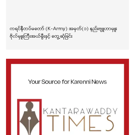
ကရင်နီတပ်မတော် (K-Army) အမှတ်(၁) နည်းဗျူဟာမှူး
ဗိုလ်မှူးကြီးအယ်မွီးနှင့် တွေ့ဆုံခြင်း