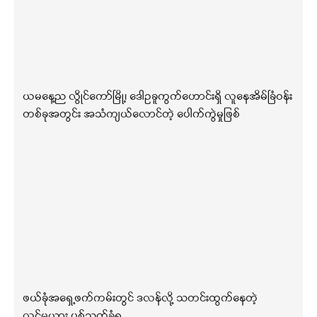
ယမနေ့ည လွိုင်ကော်မြို့၊ ဒေါဥခူကွက်ဟောင်းရှိ လူနေအိမ်ခြံဝန်း
တစ်ခုအတွင်း အသံကျယ်လောင်တဲ့ ပေါက်ကွဲမှုဖြစ်
ဖယ်ခုံအရှေ့ဖက်ကမ်းတွင် ဒလန်လို့ သတင်းထွက်နေတဲ့
လင်မယား ပစ်သတ်ခံရ