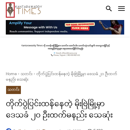
Home
သတင်း
တိုက်ပွဲပြင်းထန်နေတဲ့ မိုးဗြဲမြို့မှာ ဒေသခံ ၂၀ ဦးထက်
မနည်း သေဆုံး
သတင်း
တိုက်ပွဲပြင်းထန်နေတဲ့ မိုးဗြဲမြို့မှာ
ဒေသခံ ၂၀ ဦးထက်မနည်း သေဆုံး