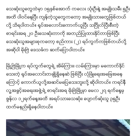
သေဆုံးသူတွေထဲမှာ ၁၅နှစ်အောက် ကလေး သုံးဦးနဲ့ အမျိုးသမီး ၅ဦး
အထိ ပါဝင်နေပြီး ကျန်တဲ့သူတွေကတော့ အမျိုးသားတွေဖြစ်တယ်
လို့ သိရပါတယ်။ ရုပ်အလောင်းကောက်ယူပြီး သင်္ဂြိုလ်ပြီးစီးတဲ့
စာရင်းအရ ၂၀ ဦးသေဆုံးတာကို အတည်ပြုထားနိုင်တာဖြစ်ပြီး
သေဆုံးသူအများစုကတော့ စည်ကား (၂) ရပ်ကွက်ကဖြစ်တယ်လို့
အဆိုပါ မိုးဗြဲ ဒေသခံက ဆက်ပြောပါတယ်။
မြို့ဗြဲမြို့က ရပ်ကွက်တွေရဲ့ အိမ်ကြား၊ လမ်းကြားမှာ မကောက်နိုင်
သေးတဲ့ ရုပ်အလောင်းတချို့ရှိနေဆဲ ဖြစ်ပြီး လုံခြုံရေးအခြေအနေ
ကြောင့် ကောက်ယူလို့အဆင်မပြေသေးဘူးလို့ ဆိုပါတယ်။ ကရင်နီ
လူ့အခွင့်အရေးအဖွဲ့ရဲ့ စာရင်းအရ မိုးဗြဲမြို့မှာ မေလ ၂၇ ရက်နေ့မှ
ဇွန်လ ၁၂ရက်နေ့အထိ အရပ်သားသေဆုံး၊ ပျောက်ဆုံးသူ ၃၅ဦး
ထက်မနည်းရှိနေပါတယ်။