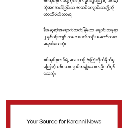
စစ်အုပ်စုတပ်ရဲ့တိုက်ခိုက်မှုတွေကြောင့် ဒီးမော့
ဆိုအနောက်ခြမ်းက စာသင်ကျောင်းတချို့ကို
ယာယီပိတ်ထားရ
ဒီးမော့ဆိုအနောက်ဘက်ခြမ်းက ချောင်းတခုမှာ
၂ နှစ်ဝန်းကျင် ကလေးငယ်တဦး မတော်တဆ
ရေနစ်သေဆုံး
စစ်အုပ်စုတပ်ရဲ့ လေယာဉ် ဗုံးကြဲတိုက်ခိုက်မှု
ကြောင့် စစ်ဘေးရှောင်အမျိုးသားတဦး ထိမှန်
သေဆုံး