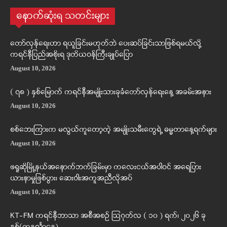
နောက်ဆုံးရ သတင်းများ
တော်လှန်ရေးဟာ ရယူခြင်းမဟုတ်ဘဲ ပေးဆပ်ခြင်းသာဖြစ်ရမယ်လို့
ကရင်နီပြည်အစိုးရ ဒုတိယဝန်ကြီးချုပ်ပြော
August 10, 2026
( ၇၈ ) နှစ်မြောက် ကရင်နီအမျိုးသားခုခံတော်လှန်ရေးနေ့ အခမ်းအနား
August 10, 2026
စစ်ဘေးကြားက မလွယ်ကူတော့တဲ့ အမျိုးသမီးတွေရဲ့ ဓမ္မတာနေ့ရက်များ
August 10, 2026
ဖရူဆိုမြို့နယ်အနောက်ဘက်ခြမ်းမှာ ကလေးငယ်အပါဝင် အရေပြား
ယားနာမှုဖြစ်ပွား၊ ဆေးဝါးအကူအညီလိုအပ်
August 10, 2026
KT-FM ကရင်နီဘာသာ အစီအစဉ် ဩဂုတ်လ ( ၁၀ ) ရက်၊ ၂၀၂၆ ခု