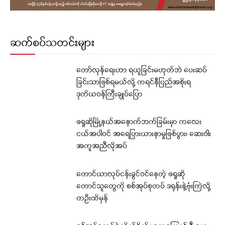
ဆက်စပ်သတင်းများ
တော်လှန်ရေးဟာ ရယူခြင်းမဟုတ်ဘဲ ပေးဆပ်
ခြင်းသာဖြစ်ရမယ်လို့ ကရင်နီပြည်အစိုးရ
ဒုတိယဝန်ကြီးချုပ်ပြော
ဖရူဆိုမြို့နယ်အနောက်ဘက်ခြမ်းမှာ ကလေး
ငယ်အပါဝင် အရေပြားယားနာမှုဖြစ်ပွား၊ ဆေးဝါး
အကူအညီလိုအပ်
တောင်ယာလုပ်ငန်းခွင်ဝင်နေတဲ့ ဖရူဆို
တောင်သူတွေကို စစ်အုပ်စုတပ် ဒရုန်းနဲ့ဗုံးကြဲလို့
တဦးထိမှန်