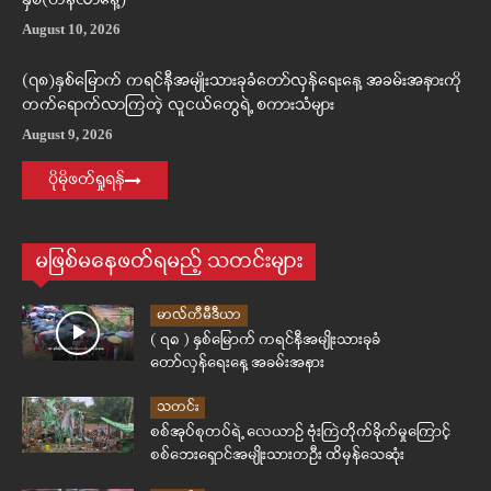
နှစ်(တနင်္လာနေ့)
August 10, 2026
(၇၈)နှစ်မြောက် ကရင်နီအမျိုးသားခုခံတော်လှန်ရေးနေ့ အခမ်းအနားကို
တက်ရောက်လာကြတဲ့ လူငယ်တွေရဲ့ စကားသံများ
August 9, 2026
ပိုမိုဖတ်ရှုရန်
မဖြစ်မနေဖတ်ရမည့် သတင်းများ
မာလ်တီမီဒီယာ
( ၇၈ ) နှစ်မြောက် ကရင်နီအမျိုးသားခုခံ
တော်လှန်ရေးနေ့ အခမ်းအနား
သတင်း
စစ်အုပ်စုတပ်ရဲ့ လေယာဉ် ဗုံးကြဲတိုက်ခိုက်မှုကြောင့်
စစ်ဘေးရှောင်အမျိုးသားတဦး ထိမှန်သေဆုံး