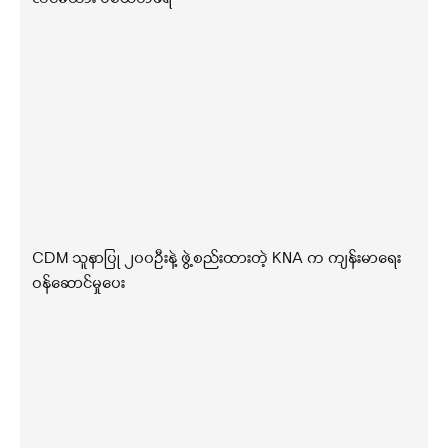
CDM သူနာပြု ၂၀၀ဦးနဲ့ ဖွဲ့စည်းထားတဲ့ KNA က ကျန်းမာရေး
ဝန်ဆောင်မှုပေး