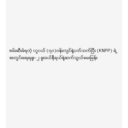
ဖမ်းဆီးခံရတဲ့ လူငယ် (၇၀)ဝန်းကျင်နဲ့ပတ်သက်ပြီး (KNPP) ရဲ့
အတွင်းရေးမှူး-၂ ခူးဒယ်နီရယ်နဲ့ဆက်သွယ်မေးမြန်း