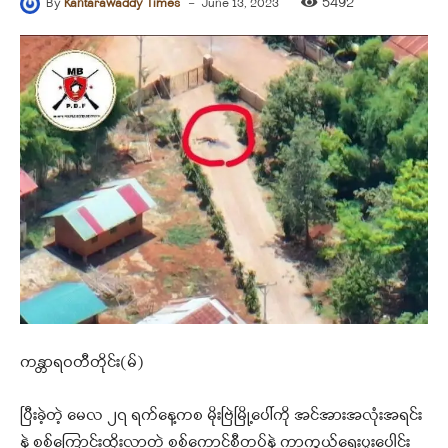
-
5492
By
Kantarawaddy Times
June 13, 2023
ကန္တာရဝတီတိုင်း(မ်)
ပြီးခဲ့တဲ့ မေလ ၂၇ ရက်နေ့ကစ မိုးဗြဲမြို့ပေါ်ကို အင်အားအလုံးအရင်း
နဲ့ စစ်ကြောင်းထိုးလာတဲ့ စစ်ကောင်စီတပ်နဲ့ ကာကွယ်ရေးပူးပေါင်း