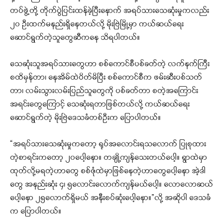
တပ်ဖွဲ့တို့ တိုက်ပွဲပြင်းထန်ခဲ့ပြီးနောက် အရပ်သားသေဆုံးမှုကလည်း
၂၀ ဦးထက်မနည်းရှိနေတယ်လို့ မိုးဗြဲမြို့မှာ ကယ်ဆယ်ရေး
ဆောင်ရွက်တဲ့သူတွေဆီကနေ သိရပါတယ်။
သေဆုံးသူအရပ်သားတွေဟာ စစ်ကောင်စီပစ်ခတ်တဲ့ လက်နက်ကြီး
စထိမှန်တာ၊ နေအိမ်ထဲပိတ်မိပြီး စစ်ကောင်စီက ဖမ်းဆီးပစ်သတ်
တာ၊ လမ်းသွားလမ်းပြည်သူတွေကို ပစ်ခတ်တာ စတဲ့အကြောင်း
အရင်းတွေကြောင့် သေဆုံးရတာဖြစ်တယ်လို့ ကယ်ဆယ်ရေး
ဆောင်ရွက်တဲ့ မိုးဗြဲဒေသခံတစ်ဦးက ပြောပါတယ်။
“အရပ်သားသေဆုံးမှုကတော့ ရုပ်အလောင်းရသလောက် ပြုစုထား
တဲ့စာရင်းကတော့ ၂၀ပေါ့နော။ တချို့ကျန်သေးတယ်ပေါ့။ ရွာထဲမှာ
ထုတ်လို့မရတဲ့ဟာတွေ စစ်ဇုံထဲမှာဖြစ်နေတဲ့ဟာတွေပေါ့နော အဲ့ဒါ
တွေ အနည်းဆုံး ၄၊ ၅လောင်းလောက်ကျန်မယ်ပေါ့။ လောလောဆယ်
ပေါ့နော ၂၅လောက်ရှိမယ် အနီးစပ်ဆုံးပေါ့နော။”လို့ အဆိုပါ ဒေသခံ
က ပြောပါတယ်။