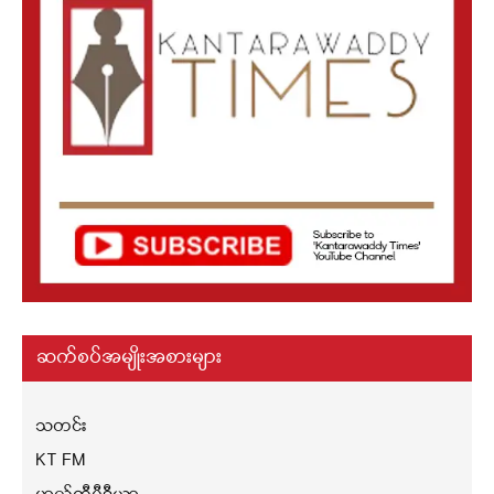
ဆက်စပ်အမျိုးအစားများ
သတင်း
KT FM