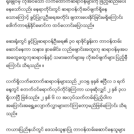
ရုံးချုပ်မှ လိုအပ်သော လက်ထောက်ဆရာဝန်များကို ဖြည့်ဆည်းပေး
နေသော်လည်း နေရာတိုင်းတွင် ဆရာဝန်လိုအပ်ချက်ရှိနေ
သောကြောင့် ခွင့်ပြုလူဦးရေအတိုင်း ချထားပေးနိုင်ခြင်းမရှိကြောင်း
ဒေါက်တာရန်နိုင်မောင်က ထပ်လောင်းပြောသည်။
ဆေးရုံးတွင် ခွင့်ပြုဆရာဝန်ဦးရေ၏ ၃ဝ ရာခိုင်နှုန်းက တာဝန်ထမ်း
ဆောင်နေကာ သနား၊ နှာခေါင်း၊ လည်ချောင်းအထူးကု ဆရာဝန်မှအပ
အထွေထွေကုဆရာဝန်နှင့် သမားတော်များမှ လိုအပ်ချက်များ ပြည့်မှီ
ကြောင်း သိရသည်။ ။
လက်ရှိလက်ထောက်ဆရာဝန်များသည် ၂၀၁၅ ခုနှစ် ဧပြီလ ၁ ရက်
နေ့တွင် စတက်ဝင်ရောက်လုပ်ကိုင်ခဲ့ကြကာ ယခုဆိုလျှင် ၂ နှစ် ၃လ
ရှိလာပြီ ဖြစ်သည်။ ၂ နှစ် ၆ လ အလုပ်သက်တမ်းပြည့်ပါက
အပြောင်းအရွှေ့လျောက်လွှာများတင်ကြတော့မည်ဖြစ်ကြောင်း သိရ
သည်။
ကယားပြည်နယ်တွင် ဒေသခံသူနာပြု တာဝန်ထမ်းဆောင်နေသူများ