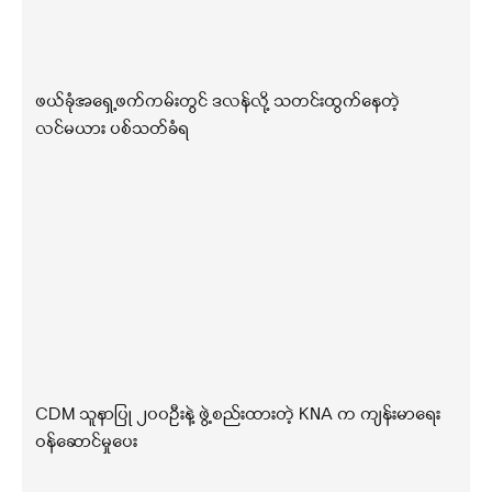
ဖယ်ခုံအရှေ့ဖက်ကမ်းတွင် ဒလန်လို့ သတင်းထွက်နေတဲ့
လင်မယား ပစ်သတ်ခံရ
CDM သူနာပြု ၂၀၀ဦးနဲ့ ဖွဲ့စည်းထားတဲ့ KNA က ကျန်းမာရေး
ဝန်ဆောင်မှုပေး