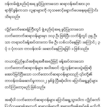
ဝန်ထမ်းဖွဲ့စည်းပုံအရ ခွင့်ပြုထားသော ဆရာဝန်အင်အား ၃ဝ
ရာခိုင်နှုန်းကသာ လူနာများကို ကုသစောင့်ရှောက်ပေးနေရကြောင်း
သိရသည်။
လွိုင်ကော်ဆေးရုံကြီးတွင် ဖွဲ့စည်းပုံအရ ခွင့်ပြုထားသော
လက်ထောက်ဆရာဝန်များမှာ ၁၀၃ ဦး ဖြစ်ပြီး လက်ရှိတွင် ၃၅ ဦး
သာ တရားဝင်ခန့်အပ်ထားကာ ၆၈ ဦး လစ်လပ်နေခြင်​း​ကြောင်​့ ၃
ပုံ ၁ ပုံကသာ တာဝန်​ထမ်​း​ဆောင်​​နေကြရခြင်​း ဖြစ်သည်။
ကယားပြည်နယ်အစိုးရအစီအစဉ်ဖြင့် ခန့်အပ်ထားသော
လက်ထောက်ဆရာဝန်များ အပါအဝင် ဘွဲ့လွန်စာပေးပွဲဖြေဆို
အောင်မြင်ပြီးသော လက်ထောက်ဆရာဝန်များသည် ၎င်းတို့၏
တာဝန်ထမ်းဆောင်မှုကာလ၂ နှစ်ခွဲ ပြီးဆုံးပါက ပြောင်းရွေ့ခွင့်များ
တင်ကြတော့မည် ဖြစ်သည်။
အဆိုပါ လက်ထောက်ဆရာဝန်များ ပြောင်းရွေ့သွားပါက လွိုင်ကော်
ပြည်သူ့ဆေးရုံအတွက် ဆရာဝန်မျာကို အစားထိုးခန့်အပ်ရန် မည်သို့