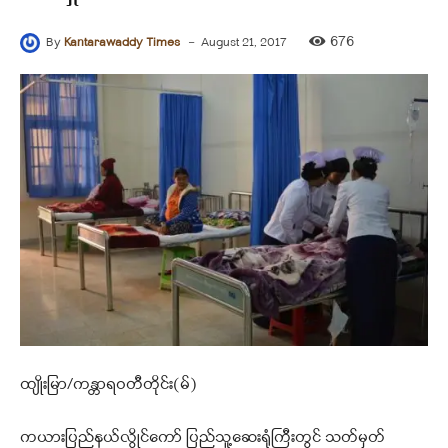
-
676
By
Kantarawaddy Times
August 21, 2017
ထျိုးမြာ/ကန္တာရဝတီတိုင်း(မ်)
ကယားပြည်နယ်လွိုင်ကော် ပြည်သူ့ဆေးရုံကြီးတွင် သတ်မှတ်