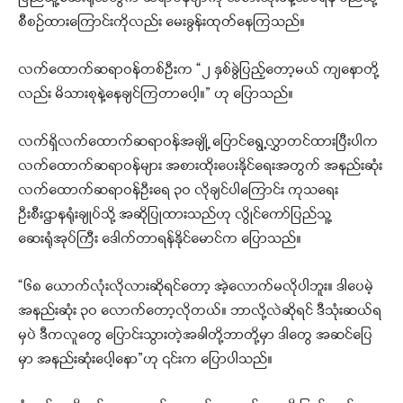
စီစဉ်ထားကြောင်းကိုလည်း မေးခွန်းထုတ်နေကြသည်။
လက်ထောက်ဆရာဝန်တစ်ဦးက “၂ နှစ်ခွဲပြည့်တော့မယ် ကျနောတို့
လည်း မိသားစုနဲ့နေချင်ကြတာပေါ့။” ဟု ပြောသည်။
လက်ရှိလက်ထောက်ဆရာဝန်အချို့ ပြောင်ရွေ့လွှာတင်ထားပြီးပါက
လက်ထောက်ဆရာဝန်များ အစားထိုးပေးနိုင်ရေးအတွက် အနည်းဆုံး
လက်ထောက်ဆရာဝန်ဦးရေ ၃ဝ လိုချင်ပါကြောင်း ကုသရေး
ဦးစီးဌာနရုံးချုပ်သို့ အဆိုပြုထားသည်​ဟု လွိုင်ကော်ပြည်သူ့
ဆေးရုံအုပ်ကြီး ဒေါက်တာရန်နိုင်မောင်က ပြောသည်။
“၆၈ ယောက်လုံးလိုလားဆိုရင်တော့ အဲ့လောက်မလိုပါဘူး။ ဒါပေမဲ့
အနည်းဆုံး ၃ဝ လောက်တော့လိုတယ်။ ဘာလို့လဲဆိုရင် ဒီသုံးဆယ်ရ
မှပဲ ဒီကလူတွေ ပြောင်းသွားတဲ့အခါတို့ဘာတို့မှာ ဒါတွေ အဆင်ပြေ
မှာ အနည်းဆုံးပေါ့နော”ဟု ၎င်းက ပြောပါသည်။