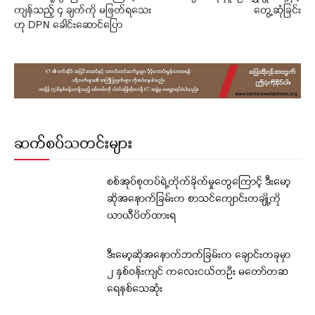
ကျန်သည့် ၄ ချက်ကို မဖြတ်ရသေး
တွေ့ဆုံခြင်း
ဟု DPN ခေါင်းဆောင်ပြော
ဆက်စပ်သတင်းများ
စစ်အုပ်စုတပ်ရဲ့တိုက်ခိုက်မှုတွေကြောင့် ဒီးမော့
ဆိုအနောက်ခြမ်းက စာသင်ကျောင်းတချို့ကို
ယာယီပိတ်ထားရ
ဒီးမော့ဆိုအနောက်ဘက်ခြမ်းက ချောင်းတခုမှာ
၂ နှစ်ဝန်းကျင် ကလေးငယ်တဦး မတော်တဆ
ရေနစ်သေဆုံး