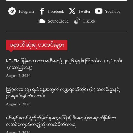
Telegram
Facebook
Twitter
YouTube
SoundCloud
TikTok
နောက်ဆုံးရ သတင်းများ
KT-FM မြန်မာဘာသာ အစီအစဉ် ၂၀၂၆ ခုနှစ်၊ ဩဂုတ်လ ( ၇ ) ရက်၊
(သောကြာနေ့)
August 7, 2026
ဩဂုတ်လ (၇) ရက်နေ့အတွက် ကန္တာရဝတီတိုင်း (မ်) သတင်းဌာနရဲ့
ညနေခင်းရုပ်သံသတင်း
August 7, 2026
စစ်အုပ်စုတပ်ရဲ့တိုက်ခိုက်မှုတွေကြောင့် ဒီးမော့ဆိုအနောက်ခြမ်းက
စာသင်ကျောင်းတချို့ကို ယာယီပိတ်ထားရ
August 7, 2026