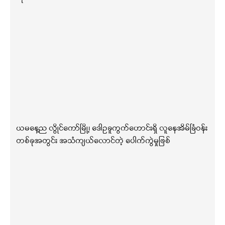
ယမနေ့ည လွိုင်ကော်မြို့၊ ဒေါဥခူကွက်ဟောင်းရှိ လူနေအိမ်ခြံဝန်း
တစ်ခုအတွင်း အသံကျယ်လောင်တဲ့ ပေါက်ကွဲမှုဖြစ်