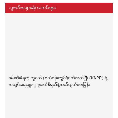
လူဖတ်အများဆုံး သတင်းများ
ဖမ်းဆီးခံရတဲ့ လူငယ် (၇၀)ဝန်းကျင်နဲ့ပတ်သက်ပြီး (KNPP) ရဲ့
အတွင်းရေးမှူး-၂ ခူးဒယ်နီရယ်နဲ့ဆက်သွယ်မေးမြန်း