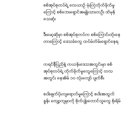
စစ်အုပ်စုတပ်ရဲ့ လေယာဉ် ဗုံးကြဲတိုက်ခိုက်မှု
ကြောင့် စစ်ဘေးရှောင်အမျိုးသားတဦး ထိမှန်
သေဆုံး
ဒီးမော့ဆိုမှာ စစ်အုပ်စုတပ်က စစ်ကြောင်းထိုးနေ
တာကြောင့် ဒေသခံတွေ ထပ်မံတိမ်းရှောင်နေရ
ကရင်နီပြည်နဲ့ ကယန်းဒေသအတွင်းမှာ စစ်
အုပ်စုတပ်ရဲ့ တိုက်ခိုက်မှုတွေကြောင့် တလ
အတွင်း နေအိမ် ၁၀ လုံးကျော် ပျက်စီး
စပါးဖျက်ပိုးကျရောက်မှုကြောင့် စပါးအထွက်
နှုန်း လျော့ကျမှာကို စိုက်ပျိုးတောင်သူတွေ စိုးရိမ်