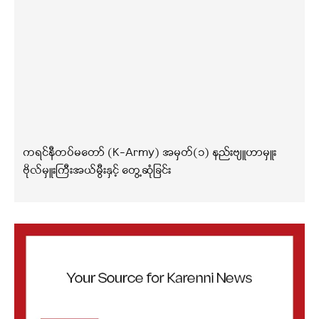
ကရင်နီတပ်မတော် (K-Army) အမှတ်(၁) နည်းဗျူဟာမှူး
ဗိုလ်မှူးကြီးအယ်မွီးနှင့် တွေ့ဆုံခြင်း