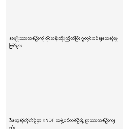
အမျိုးသားတစ်ဦးကို ဝိုင်းဝန်းထိုးကြိတ်ပြီး ဂူတွင်းပစ်ချသေဆုံးမှု
ဖြစ်ပွား
ဒီမော့ဆိုတိုက်ပွဲမှာ KNDF အဖွဲ့ဝင်တစ်ဦးနဲ့ ရွာသားတစ်ဦးကျ
ဆုံး