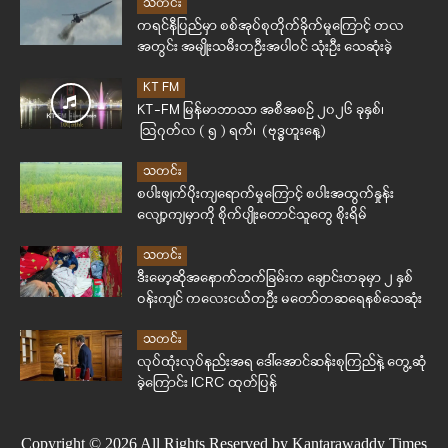
သတင်း
ကရင်နီပြည်မှာ စစ်အုပ်စုတိုက်ခိုက်မှုကြောင့် တလ
အတွင်း အမျိုးသမီးတဦးအပါဝင် သုံးဦး သေဆုံးခဲ့
KT FM
KT-FM မြန်မာဘာသာ အစီအစဉ် ၂၀၂၆ ခုနှစ်၊
ဩဂုတ်လ ( ၅ ) ရက်၊ (ဗုဒ္ဓဟူးနေ့)
သတင်း
စပါးဖျက်ပိုးကျရောက်မှုကြောင့် စပါးအထွက်နှုန်း
လျော့ကျမှာကို စိုက်ပျိုးတောင်သူတွေ စိုးရိမ်
သတင်း
ဒီးမော့ဆိုအနောက်ဘက်ခြမ်းက ချောင်းတခုမှာ ၂ နှစ်
ဝန်းကျင် ကလေးငယ်တဦး မတော်တဆရေနစ်သေဆုံး
သတင်း
လုပ်ထုံးလုပ်နည်းအရ ဒေါ်အောင်ဆန်းစုကြည်နဲ့ တွေ့ဆုံ
ခဲ့ကြောင်း ICRC ထုတ်ပြန်
Copyright © 2026 All Rights Reserved by Kantarawaddy Times