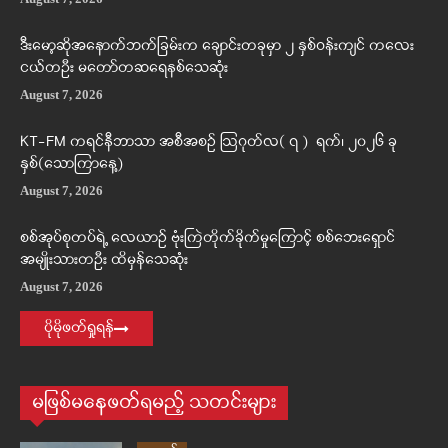
ဒီးမော့ဆိုအနောက်ဘက်ခြမ်းက ချောင်းတခုမှာ ၂ နှစ်ဝန်းကျင် ကလေး
ငယ်တဦး မတော်တဆရေနစ်သေဆုံး
August 7, 2026
KT-FM ကရင်နီဘာသာ အစီအစဉ် ဩဂုတ်လ( ၇ ) ရက်၊ ၂၀၂၆ ခု
နှစ်(သောကြာနေ့)
August 7, 2026
စစ်အုပ်စုတပ်ရဲ့ လေယာဉ် ဗုံးကြဲတိုက်ခိုက်မှုကြောင့် စစ်ဘေးရှောင်
အမျိုးသားတဦး ထိမှန်သေဆုံး
August 7, 2026
ပိုမိုဖတ်ရှုရန်
မဖြစ်မနေဖတ်ရမည့် သတင်းများ