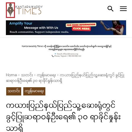
Home
သတင်း
ကျန်းမာရေး
ကယားပြည်နယ်ပြည်သူ့ဆေးရုံတွင် ခွင့်ပြု
ဆရာဝန်ဦးရေ၏ ၃ဝ ရာခိုင်နှုန်းသာရှိ
သတင်း
ကျန်းမာရေး
ကယားပြည်နယ်ပြည်သူ့ဆေးရုံတွင်
ခွင့်ပြုဆရာဝန်ဦးရေ၏ ၃ဝ ရာခိုင်နှုန်း
သာရှိ