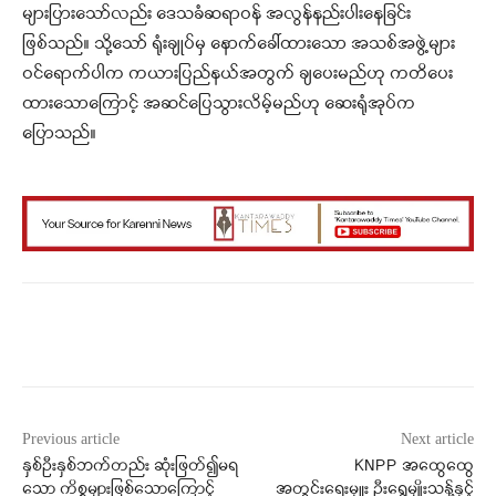
များပြားသော်လည်း ဒေသခံဆရာဝန် အလွန်နည်းပါးနေခြင်း
ဖြစ်သည်။ သို့သော် ရုံးချုပ်မှ နောက်ခေါ်ထားသော အသစ်အဖွဲ့များ
ဝင်ရောက်ပါက ကယားပြည်နယ်အတွက် ချပေးမည်ဟု ကတိပေး
ထားသောကြောင့် အဆင်ပြေသွားလိမ့်မည်ဟု ဆေးရုံအုပ်က
ပြောသည်။
Facebook
X
WhatsApp
Previous article
Next article
နှစ်ဦးနှစ်ဘက်တည်း ဆုံးဖြတ်၍မရ
KNPP အထွေထွေ
သော ကိစ္စများဖြစ်သောကြောင့်
အတွင်းရေးမှူး ဦးရွှေမျိုးသန့်နှင့်