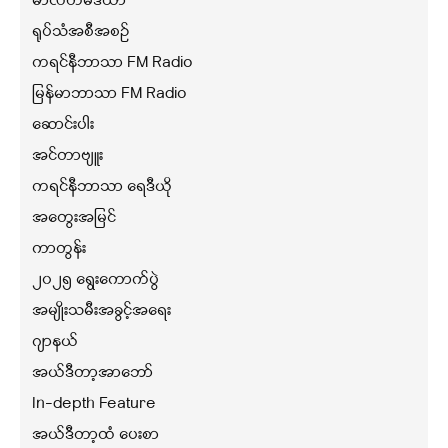
မာလ်တီမီဒီယာ
ရုပ်သံအစီအစဉ်
ကရင်နီဘာသာ FM Radio
မြန်မာဘာသာ FM Radio
ဆောင်းပါး
အင်တာဗျူး
ကရင်နီဘာသာ ရေဒီယို
အတွေးအမြင်
ကာတွန်း
၂၀၂၅ ရွေးကောက်ပွဲ
အမျိုးသမီးအခွင့်အရေး
ဂျာနယ်
အယ်ဒီတာ့အာဘော်
In-depth Feature
အယ်ဒီတာ့ထံ ပေးစာ